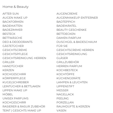
Home & Beauty
AFTER SUN
AUGENCREME
AUGEN MAKE UP
AUGENMAKEUP ENTFERNER
BACKFORMEN
BADTEPPICH
BADEMATTEN
BADEMÄNTEL
BADEZIMMER
BEAUTY GESCHENKE
BESTECK
BETTDECKEN
BETTWÄSCHE
DAMEN PARFUM
DEO & DEODORANTS
DUSCHGEL & BADESCHAUM
GÄSTETÜCHER
FÜR SIE
GESICHTSCREME
GESICHTSCREME HERREN
GESICHTSPFLEGE
GESICHTSREINIGUNG
GESICHTSREINIGUNG HERREN
GLÄSER
GRILLER
GRILLZUBEHÖR
HANDTÜCHER
HERREN PARFUM
KERZEN
KOCHBESTECK
KOCHGESCHIRR
KOCHTÖPFE
KÖRPERPFLEGE
KÜCHENGERÄTE
KUGELSCHREIBER
LAMPEN & LEUCHTEN
LEINTÜCHER & BETTLAKEN
LIPPENSTIFT
LIPPEN MAKE UP
MESSER
MÖBEL
NAGELLACK
UNISEX PARFUMS
PEELING
KOCHGESCHIRR
PORZELLAN
RASIERER & RASUR ZUBEHÖR
RAUMDÜFTE & KERZEN
TEINT | GESICHTS MAKE UP
VASEN