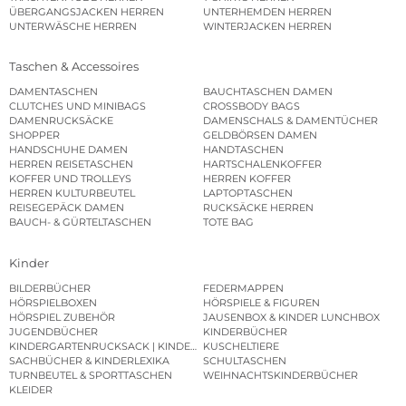
ÜBERGANGSJACKEN HERREN
UNTERHEMDEN HERREN
UNTERWÄSCHE HERREN
WINTERJACKEN HERREN
Taschen & Accessoires
DAMENTASCHEN
BAUCHTASCHEN DAMEN
CLUTCHES UND MINIBAGS
CROSSBODY BAGS
DAMENRUCKSÄCKE
DAMENSCHALS & DAMENTÜCHER
SHOPPER
GELDBÖRSEN DAMEN
HANDSCHUHE DAMEN
HANDTASCHEN
HERREN REISETASCHEN
HARTSCHALENKOFFER
KOFFER UND TROLLEYS
HERREN KOFFER
HERREN KULTURBEUTEL
LAPTOPTASCHEN
REISEGEPÄCK DAMEN
RUCKSÄCKE HERREN
BAUCH- & GÜRTELTASCHEN
TOTE BAG
Kinder
BILDERBÜCHER
FEDERMAPPEN
HÖRSPIELBOXEN
HÖRSPIELE & FIGUREN
HÖRSPIEL ZUBEHÖR
JAUSENBOX & KINDER LUNCHBOX
JUGENDBÜCHER
KINDERBÜCHER
KINDERGARTENRUCKSACK | KINDERGARTENBEUTEL
KUSCHELTIERE
SACHBÜCHER & KINDERLEXIKA
SCHULTASCHEN
TURNBEUTEL & SPORTTASCHEN
WEIHNACHTSKINDERBÜCHER
KLEIDER