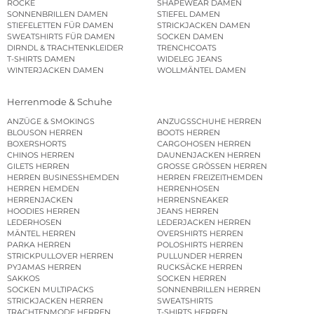
RÖCKE
SHAPEWEAR DAMEN
SONNENBRILLEN DAMEN
STIEFEL DAMEN
STIEFELETTEN FÜR DAMEN
STRICKJACKEN DAMEN
SWEATSHIRTS FÜR DAMEN
SOCKEN DAMEN
DIRNDL & TRACHTENKLEIDER
TRENCHCOATS
T-SHIRTS DAMEN
WIDELEG JEANS
WINTERJACKEN DAMEN
WOLLMÄNTEL DAMEN
Herrenmode & Schuhe
ANZÜGE & SMOKINGS
ANZUGSSCHUHE HERREN
BLOUSON HERREN
BOOTS HERREN
BOXERSHORTS
CARGOHOSEN HERREN
CHINOS HERREN
DAUNENJACKEN HERREN
GILETS HERREN
GROSSE GRÖSSEN HERREN
HERREN BUSINESSHEMDEN
HERREN FREIZEITHEMDEN
HERREN HEMDEN
HERRENHOSEN
HERRENJACKEN
HERRENSNEAKER
HOODIES HERREN
JEANS HERREN
LEDERHOSEN
LEDERJACKEN HERREN
MÄNTEL HERREN
OVERSHIRTS HERREN
PARKA HERREN
POLOSHIRTS HERREN
STRICKPULLOVER HERREN
PULLUNDER HERREN
PYJAMAS HERREN
RUCKSÄCKE HERREN
SAKKOS
SOCKEN HERREN
SOCKEN MULTIPACKS
SONNENBRILLEN HERREN
STRICKJACKEN HERREN
SWEATSHIRTS
TRACHTENMODE HERREN
T-SHIRTS HERREN