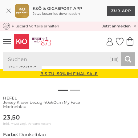
K&Ö & GIGASPORT APP
ZUR APP
Jetzt kostenlos downloaden
Pluscard Vorteile erhalten
KOSTENLOSER VERSAND* & RÜCKVERSAND
Jetzt anmelden
UNSERE APP
CLICK &
CLICK &
COLLECT
RESERVE
WE ♡ AUSTRIA
BIS ZU -50% IM FINAL SALE
HEFEL
Jersey Kissenbezug 40x60cm My Face
Marineblau
23,50
inkl. Mwst zzgl.
Versandkosten
Farbe:
Dunkelblau