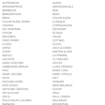
AFFENZAHN
ALESSI
ARMANI/PRIVÉ
ARMEDANGELS
BARBOUR
BDK
BIRKENSTOCK
BOSS
BRAX
CALVIN KLEIN
CALVIN KLEIN JEANS
CLINIQUE
COMMA
COPENHAGEN
DR. MARTENS
DRYKORN
DYSON
ECOALF
ERGOBAG
FALKE
FRED PERRY
GOT BAG
GUESS
HUGO
IZIPIZI
JACK & JONES
JOOP!
KAPTEN & SON
KIEHL’S
LA PRAIRIE
LACOSTE
LE CREUSET
LENA HOSCHEK
LEVI’S®
LIEBESKIND BERLIN
LUISA CERANO
MAC
MARC CAIN
MARC JACOBS
MARC O’POLO
MCM
MEY
MICHAEL KORS
MONARI
MOS MOSH
NEW BALANCE
OFFICINE CREATIVE
OLYMP
ON SCHUHE
ONLY
OPUS
PAUL GREEN
POLO RALPH LAUREN
RAGWEAR
RAINKISS
REISENTHEL