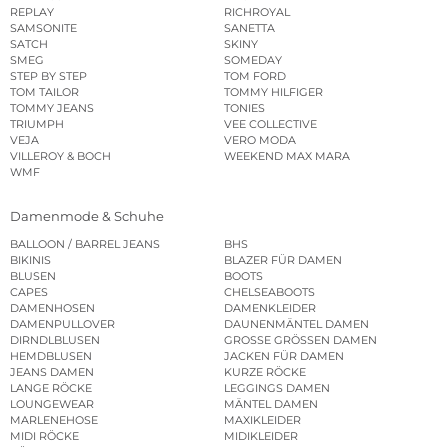
REPLAY
RICHROYAL
SAMSONITE
SANETTA
SATCH
SKINY
SMEG
SOMEDAY
STEP BY STEP
TOM FORD
TOM TAILOR
TOMMY HILFIGER
TOMMY JEANS
TONIES
TRIUMPH
VEE COLLECTIVE
VEJA
VERO MODA
VILLEROY & BOCH
WEEKEND MAX MARA
WMF
Damenmode & Schuhe
BALLOON / BARREL JEANS
BHS
BIKINIS
BLAZER FÜR DAMEN
BLUSEN
BOOTS
CAPES
CHELSEABOOTS
DAMENHOSEN
DAMENKLEIDER
DAMENPULLOVER
DAUNENMÄNTEL DAMEN
DIRNDLBLUSEN
GROSSE GRÖSSEN DAMEN
HEMDBLUSEN
JACKEN FÜR DAMEN
JEANS DAMEN
KURZE RÖCKE
LANGE RÖCKE
LEGGINGS DAMEN
LOUNGEWEAR
MÄNTEL DAMEN
MARLENEHOSE
MAXIKLEIDER
MIDI RÖCKE
MIDIKLEIDER