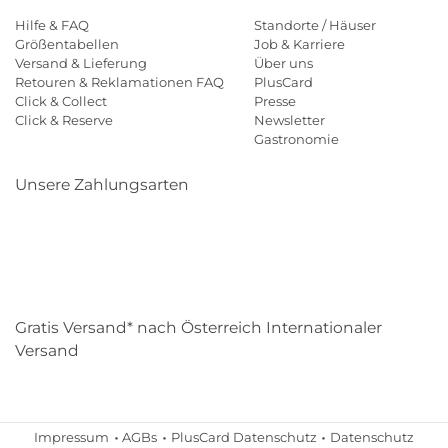
Hilfe & FAQ
Standorte / Häuser
Größentabellen
Job & Karriere
Versand & Lieferung
Über uns
Retouren & Reklamationen FAQ
PlusCard
Click & Collect
Presse
Click & Reserve
Newsletter
Gastronomie
Unsere Zahlungsarten
Klarna
Paypal
Mastercard
Visa
Diners
Eps
Shop
Applepay
Amazon
Gratis Versand* nach Österreich Internationaler
Versand
Impressum
AGBs
PlusCard Datenschutz
Datenschutz