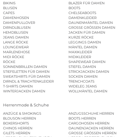
BIKINIS
BLAZER FÜR DAMEN
BLUSEN
BOOTS
CAPES
CHELSEABOOTS
DAMENHOSEN
DAMENKLEIDER
DAMENPULLOVER
DAUNENMÄNTEL DAMEN
DIRNDLBLUSEN
GROSSE GRÖSSEN DAMEN
HEMDBLUSEN
JACKEN FÜR DAMEN
JEANS DAMEN
KURZE RÖCKE
LANGE RÖCKE
LEGGINGS DAMEN
LOUNGEWEAR
MÄNTEL DAMEN
MARLENEHOSE
MAXIKLEIDER
MIDI RÖCKE
MIDIKLEIDER
RÖCKE
SHAPEWEAR DAMEN
SONNENBRILLEN DAMEN
STIEFEL DAMEN
STIEFELETTEN FÜR DAMEN
STRICKJACKEN DAMEN
SWEATSHIRTS FÜR DAMEN
SOCKEN DAMEN
DIRNDL & TRACHTENKLEIDER
TRENCHCOATS
T-SHIRTS DAMEN
WIDELEG JEANS
WINTERJACKEN DAMEN
WOLLMÄNTEL DAMEN
Herrenmode & Schuhe
ANZÜGE & SMOKINGS
ANZUGSSCHUHE HERREN
BLOUSON HERREN
BOOTS HERREN
BOXERSHORTS
CARGOHOSEN HERREN
CHINOS HERREN
DAUNENJACKEN HERREN
GILETS HERREN
GROSSE GRÖSSEN HERREN