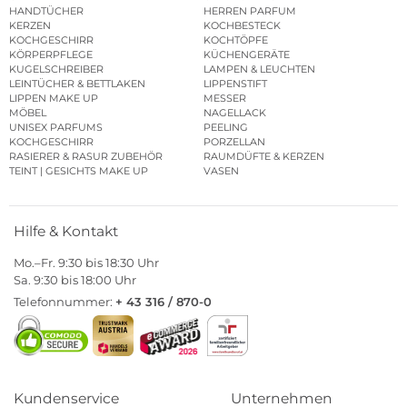
HANDTÜCHER
HERREN PARFUM
KERZEN
KOCHBESTECK
KOCHGESCHIRR
KOCHTÖPFE
KÖRPERPFLEGE
KÜCHENGERÄTE
KUGELSCHREIBER
LAMPEN & LEUCHTEN
LEINTÜCHER & BETTLAKEN
LIPPENSTIFT
LIPPEN MAKE UP
MESSER
MÖBEL
NAGELLACK
UNISEX PARFUMS
PEELING
KOCHGESCHIRR
PORZELLAN
RASIERER & RASUR ZUBEHÖR
RAUMDÜFTE & KERZEN
TEINT | GESICHTS MAKE UP
VASEN
Hilfe & Kontakt
Mo.–Fr. 9:30 bis 18:30 Uhr
Sa. 9:30 bis 18:00 Uhr
Telefonnummer:
+ 43 316 / 870-0
Kundenservice
Unternehmen