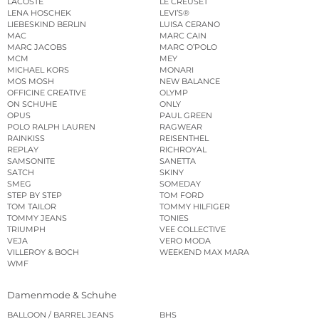
LACOSTE
LE CREUSET
LENA HOSCHEK
LEVI’S®
LIEBESKIND BERLIN
LUISA CERANO
MAC
MARC CAIN
MARC JACOBS
MARC O’POLO
MCM
MEY
MICHAEL KORS
MONARI
MOS MOSH
NEW BALANCE
OFFICINE CREATIVE
OLYMP
ON SCHUHE
ONLY
OPUS
PAUL GREEN
POLO RALPH LAUREN
RAGWEAR
RAINKISS
REISENTHEL
REPLAY
RICHROYAL
SAMSONITE
SANETTA
SATCH
SKINY
SMEG
SOMEDAY
STEP BY STEP
TOM FORD
TOM TAILOR
TOMMY HILFIGER
TOMMY JEANS
TONIES
TRIUMPH
VEE COLLECTIVE
VEJA
VERO MODA
VILLEROY & BOCH
WEEKEND MAX MARA
WMF
Damenmode & Schuhe
BALLOON / BARREL JEANS
BHS