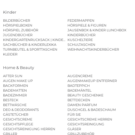
Kinder
BILDERBÜCHER
FEDERMAPPEN
HÖRSPIELBOXEN
HÖRSPIELE & FIGUREN
HÖRSPIEL ZUBEHÖR
JAUSENBOX & KINDER LUNCHBOX
JUGENDBÜCHER
KINDERBÜCHER
KINDERGARTENRUCKSACK | KINDERGARTENBEUTEL
KUSCHELTIERE
SACHBÜCHER & KINDERLEXIKA
SCHULTASCHEN
TURNBEUTEL & SPORTTASCHEN
WEIHNACHTSKINDERBÜCHER
KLEIDER
Home & Beauty
AFTER SUN
AUGENCREME
AUGEN MAKE UP
AUGENMAKEUP ENTFERNER
BACKFORMEN
BADTEPPICH
BADEMATTEN
BADEMÄNTEL
BADEZIMMER
BEAUTY GESCHENKE
BESTECK
BETTDECKEN
BETTWÄSCHE
DAMEN PARFUM
DEO & DEODORANTS
DUSCHGEL & BADESCHAUM
GÄSTETÜCHER
FÜR SIE
GESICHTSCREME
GESICHTSCREME HERREN
GESICHTSPFLEGE
GESICHTSREINIGUNG
GESICHTSREINIGUNG HERREN
GLÄSER
GRILLER
GRILLZUBEHÖR