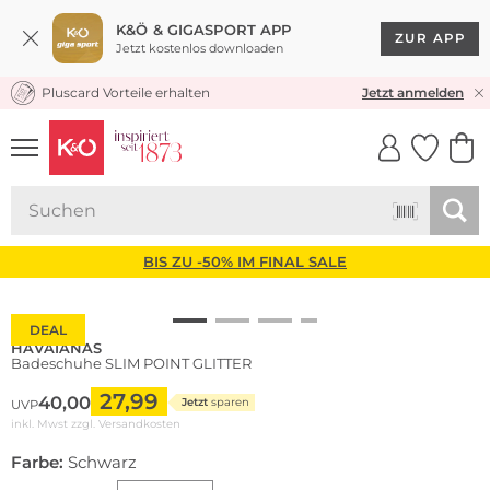
K&Ö & GIGASPORT APP
ZUR APP
Jetzt kostenlos downloaden
Pluscard Vorteile erhalten
KOSTENLOSER VERSAND* & RÜCKVERSAND
Jetzt anmelden
UNSERE APP
CLICK &
CLICK &
COLLECT
RESERVE
BIS ZU -50% IM FINAL SALE
DEAL
HAVAIANAS
Badeschuhe SLIM POINT GLITTER
27,99
40,00
Jetzt
sparen
UVP
inkl. Mwst zzgl.
Versandkosten
Farbe:
Schwarz