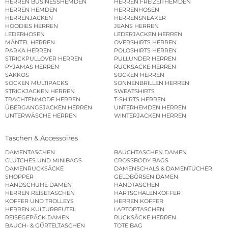
HERREN BUSINESSHEMDEN
HERREN FREIZEITHEMDEN
HERREN HEMDEN
HERRENHOSEN
HERRENJACKEN
HERRENSNEAKER
HOODIES HERREN
JEANS HERREN
LEDERHOSEN
LEDERJACKEN HERREN
MÄNTEL HERREN
OVERSHIRTS HERREN
PARKA HERREN
POLOSHIRTS HERREN
STRICKPULLOVER HERREN
PULLUNDER HERREN
PYJAMAS HERREN
RUCKSÄCKE HERREN
SAKKOS
SOCKEN HERREN
SOCKEN MULTIPACKS
SONNENBRILLEN HERREN
STRICKJACKEN HERREN
SWEATSHIRTS
TRACHTENMODE HERREN
T-SHIRTS HERREN
ÜBERGANGSJACKEN HERREN
UNTERHEMDEN HERREN
UNTERWÄSCHE HERREN
WINTERJACKEN HERREN
Taschen & Accessoires
DAMENTASCHEN
BAUCHTASCHEN DAMEN
CLUTCHES UND MINIBAGS
CROSSBODY BAGS
DAMENRUCKSÄCKE
DAMENSCHALS & DAMENTÜCHER
SHOPPER
GELDBÖRSEN DAMEN
HANDSCHUHE DAMEN
HANDTASCHEN
HERREN REISETASCHEN
HARTSCHALENKOFFER
KOFFER UND TROLLEYS
HERREN KOFFER
HERREN KULTURBEUTEL
LAPTOPTASCHEN
REISEGEPÄCK DAMEN
RUCKSÄCKE HERREN
BAUCH- & GÜRTELTASCHEN
TOTE BAG