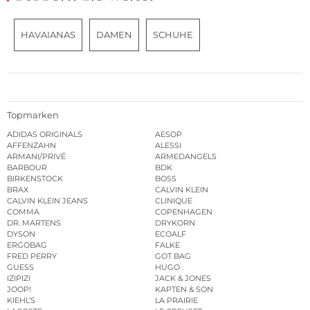
HAVAIANAS
DAMEN
SCHUHE
Topmarken
ADIDAS ORIGINALS
AESOP
AFFENZAHN
ALESSI
ARMANI/PRIVÉ
ARMEDANGELS
BARBOUR
BDK
BIRKENSTOCK
BOSS
BRAX
CALVIN KLEIN
CALVIN KLEIN JEANS
CLINIQUE
COMMA
COPENHAGEN
DR. MARTENS
DRYKORN
DYSON
ECOALF
ERGOBAG
FALKE
FRED PERRY
GOT BAG
GUESS
HUGO
IZIPIZI
JACK & JONES
JOOP!
KAPTEN & SON
KIEHL’S
LA PRAIRIE