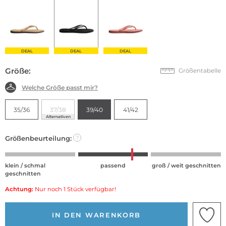
DEAL
DEAL
DEAL
Größe:
Größentabelle
Welche Größe passt mir?
35/36
37/38
39/40
41/42
Alternativen
Größenbeurteilung:
?
klein / schmal
passend
groß / weit geschnitten
geschnitten
Achtung:
Nur noch 1 Stück verfügbar!
IN DEN WARENKORB