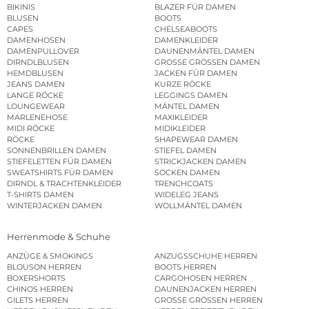
BIKINIS
BLAZER FÜR DAMEN
BLUSEN
BOOTS
CAPES
CHELSEABOOTS
DAMENHOSEN
DAMENKLEIDER
DAMENPULLOVER
DAUNENMÄNTEL DAMEN
DIRNDLBLUSEN
GROSSE GRÖSSEN DAMEN
HEMDBLUSEN
JACKEN FÜR DAMEN
JEANS DAMEN
KURZE RÖCKE
LANGE RÖCKE
LEGGINGS DAMEN
LOUNGEWEAR
MÄNTEL DAMEN
MARLENEHOSE
MAXIKLEIDER
MIDI RÖCKE
MIDIKLEIDER
RÖCKE
SHAPEWEAR DAMEN
SONNENBRILLEN DAMEN
STIEFEL DAMEN
STIEFELETTEN FÜR DAMEN
STRICKJACKEN DAMEN
SWEATSHIRTS FÜR DAMEN
SOCKEN DAMEN
DIRNDL & TRACHTENKLEIDER
TRENCHCOATS
T-SHIRTS DAMEN
WIDELEG JEANS
WINTERJACKEN DAMEN
WOLLMÄNTEL DAMEN
Herrenmode & Schuhe
ANZÜGE & SMOKINGS
ANZUGSSCHUHE HERREN
BLOUSON HERREN
BOOTS HERREN
BOXERSHORTS
CARGOHOSEN HERREN
CHINOS HERREN
DAUNENJACKEN HERREN
GILETS HERREN
GROSSE GRÖSSEN HERREN