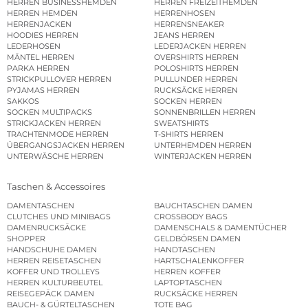
HERREN BUSINESSHEMDEN
HERREN FREIZEITHEMDEN
HERREN HEMDEN
HERRENHOSEN
HERRENJACKEN
HERRENSNEAKER
HOODIES HERREN
JEANS HERREN
LEDERHOSEN
LEDERJACKEN HERREN
MÄNTEL HERREN
OVERSHIRTS HERREN
PARKA HERREN
POLOSHIRTS HERREN
STRICKPULLOVER HERREN
PULLUNDER HERREN
PYJAMAS HERREN
RUCKSÄCKE HERREN
SAKKOS
SOCKEN HERREN
SOCKEN MULTIPACKS
SONNENBRILLEN HERREN
STRICKJACKEN HERREN
SWEATSHIRTS
TRACHTENMODE HERREN
T-SHIRTS HERREN
ÜBERGANGSJACKEN HERREN
UNTERHEMDEN HERREN
UNTERWÄSCHE HERREN
WINTERJACKEN HERREN
Taschen & Accessoires
DAMENTASCHEN
BAUCHTASCHEN DAMEN
CLUTCHES UND MINIBAGS
CROSSBODY BAGS
DAMENRUCKSÄCKE
DAMENSCHALS & DAMENTÜCHER
SHOPPER
GELDBÖRSEN DAMEN
HANDSCHUHE DAMEN
HANDTASCHEN
HERREN REISETASCHEN
HARTSCHALENKOFFER
KOFFER UND TROLLEYS
HERREN KOFFER
HERREN KULTURBEUTEL
LAPTOPTASCHEN
REISEGEPÄCK DAMEN
RUCKSÄCKE HERREN
BAUCH- & GÜRTELTASCHEN
TOTE BAG