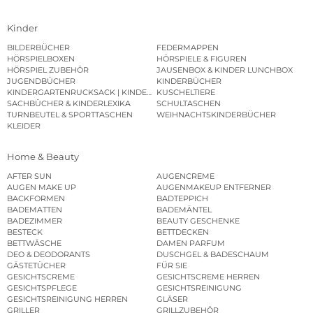
Kinder
BILDERBÜCHER
FEDERMAPPEN
HÖRSPIELBOXEN
HÖRSPIELE & FIGUREN
HÖRSPIEL ZUBEHÖR
JAUSENBOX & KINDER LUNCHBOX
JUGENDBÜCHER
KINDERBÜCHER
KINDERGARTENRUCKSACK | KINDERGARTENBEUTEL
KUSCHELTIERE
SACHBÜCHER & KINDERLEXIKA
SCHULTASCHEN
TURNBEUTEL & SPORTTASCHEN
WEIHNACHTSKINDERBÜCHER
KLEIDER
Home & Beauty
AFTER SUN
AUGENCREME
AUGEN MAKE UP
AUGENMAKEUP ENTFERNER
BACKFORMEN
BADTEPPICH
BADEMATTEN
BADEMÄNTEL
BADEZIMMER
BEAUTY GESCHENKE
BESTECK
BETTDECKEN
BETTWÄSCHE
DAMEN PARFUM
DEO & DEODORANTS
DUSCHGEL & BADESCHAUM
GÄSTETÜCHER
FÜR SIE
GESICHTSCREME
GESICHTSCREME HERREN
GESICHTSPFLEGE
GESICHTSREINIGUNG
GESICHTSREINIGUNG HERREN
GLÄSER
GRILLER
GRILLZUBEHÖR