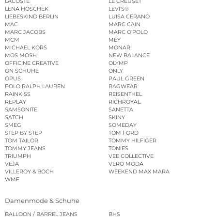
LACOSTE
LE CREUSET
LENA HOSCHEK
LEVI’S®
LIEBESKIND BERLIN
LUISA CERANO
MAC
MARC CAIN
MARC JACOBS
MARC O’POLO
MCM
MEY
MICHAEL KORS
MONARI
MOS MOSH
NEW BALANCE
OFFICINE CREATIVE
OLYMP
ON SCHUHE
ONLY
OPUS
PAUL GREEN
POLO RALPH LAUREN
RAGWEAR
RAINKISS
REISENTHEL
REPLAY
RICHROYAL
SAMSONITE
SANETTA
SATCH
SKINY
SMEG
SOMEDAY
STEP BY STEP
TOM FORD
TOM TAILOR
TOMMY HILFIGER
TOMMY JEANS
TONIES
TRIUMPH
VEE COLLECTIVE
VEJA
VERO MODA
VILLEROY & BOCH
WEEKEND MAX MARA
WMF
Damenmode & Schuhe
BALLOON / BARREL JEANS
BHS