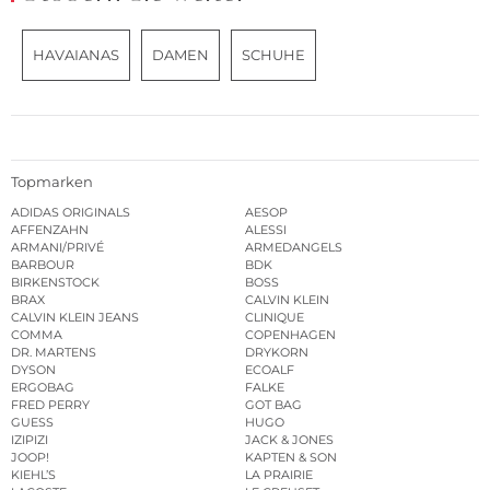
HAVAIANAS
DAMEN
SCHUHE
Topmarken
ADIDAS ORIGINALS
AESOP
AFFENZAHN
ALESSI
ARMANI/PRIVÉ
ARMEDANGELS
BARBOUR
BDK
BIRKENSTOCK
BOSS
BRAX
CALVIN KLEIN
CALVIN KLEIN JEANS
CLINIQUE
COMMA
COPENHAGEN
DR. MARTENS
DRYKORN
DYSON
ECOALF
ERGOBAG
FALKE
FRED PERRY
GOT BAG
GUESS
HUGO
IZIPIZI
JACK & JONES
JOOP!
KAPTEN & SON
KIEHL’S
LA PRAIRIE