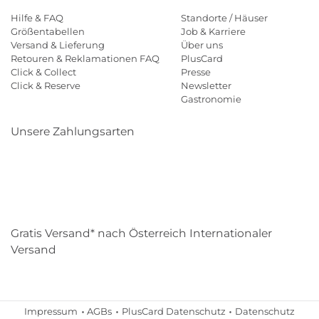
Hilfe & FAQ
Standorte / Häuser
Größentabellen
Job & Karriere
Versand & Lieferung
Über uns
Retouren & Reklamationen FAQ
PlusCard
Click & Collect
Presse
Click & Reserve
Newsletter
Gastronomie
Unsere Zahlungsarten
Klarna
Paypal
Mastercard
Visa
Diners
Eps
Shop
Applepay
Amazon
Gratis Versand* nach Österreich Internationaler
Versand
Impressum
AGBs
PlusCard Datenschutz
Datenschutz