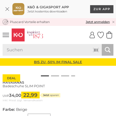
K&Ö & GIGASPORT APP
ZUR APP
Jetzt kostenlos downloaden
Pluscard Vorteile erhalten
KOSTENLOSER VERSAND* & RÜCKVERSAND
Jetzt anmelden
UNSERE APP
CLICK &
CLICK &
COLLECT
RESERVE
BIS ZU -50% IM FINAL SALE
DEAL
HAVAIANAS
Badeschuhe SLIM POINT
22,99
34,00
Jetzt
sparen
UVP
inkl. Mwst zzgl.
Versandkosten
Farbe:
Beige