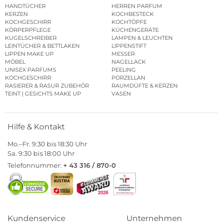
HANDTÜCHER
HERREN PARFUM
KERZEN
KOCHBESTECK
KOCHGESCHIRR
KOCHTÖPFE
KÖRPERPFLEGE
KÜCHENGERÄTE
KUGELSCHREIBER
LAMPEN & LEUCHTEN
LEINTÜCHER & BETTLAKEN
LIPPENSTIFT
LIPPEN MAKE UP
MESSER
MÖBEL
NAGELLACK
UNISEX PARFUMS
PEELING
KOCHGESCHIRR
PORZELLAN
RASIERER & RASUR ZUBEHÖR
RAUMDÜFTE & KERZEN
TEINT | GESICHTS MAKE UP
VASEN
Hilfe & Kontakt
Mo.–Fr. 9:30 bis 18:30 Uhr
Sa. 9:30 bis 18:00 Uhr
Telefonnummer:
+ 43 316 / 870-0
Kundenservice
Unternehmen