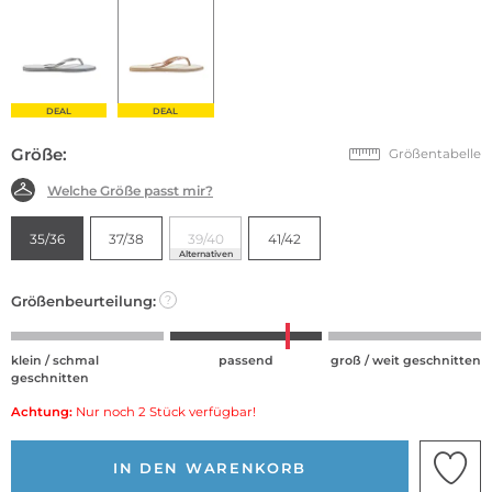
DEAL
DEAL
Größe:
Größentabelle
Welche Größe passt mir?
35/36
37/38
39/40
41/42
Alternativen
Größenbeurteilung:
?
klein / schmal
passend
groß / weit geschnitten
geschnitten
Achtung:
Nur noch 2 Stück verfügbar!
IN DEN WARENKORB