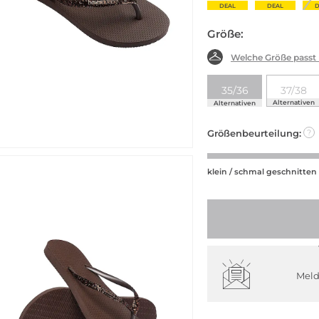
DEAL
DEAL
D
Größe:
Welche Größe passt
35/36
37/38
Alternativen
Alternativen
Größenbeurteilung:
?
klein / schmal geschnitten
Meld