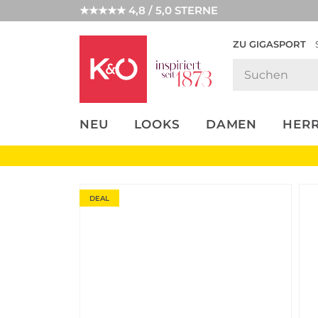
★★★★★ 4,8 / 5,0 STERNE
ZU GIGASPORT
FASHION-
UNSERE APP
CLICK &
CLICK &
TRENDS
COLLECT
RESERVE
NEU
LOOKS
DAMEN
HER
DEAL