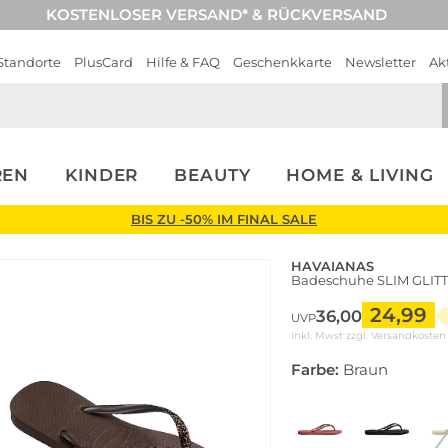
KOSTENLOSER VERSAND* & RÜCKVERSAND
Standorte
PlusCard
Hilfe & FAQ
Geschenkkarte
Newsletter
Ak
REN
KINDER
BEAUTY
HOME & LIVING
BIS ZU -50% IM FINAL SALE
HAVAIANAS
Badeschuhe SLIM GLIT
24,99
36,00
UVP
inkl. Mwst zzgl.
Versandkosten
Farbe:
Braun