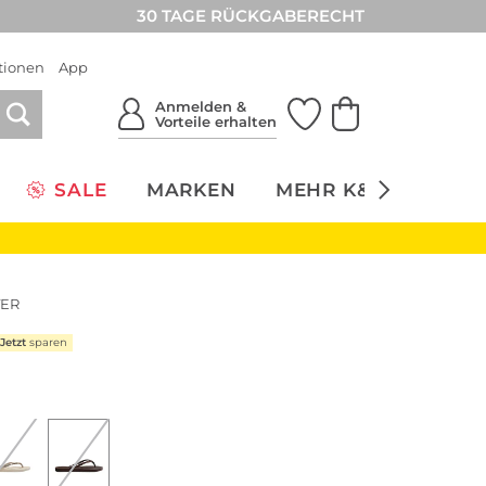
30 TAGE RÜCKGABERECHT
tionen
App
Anmelden &
Vorteile erhalten
SALE
MARKEN
MEHR K&Ö
NACH
TER
Jetzt
sparen