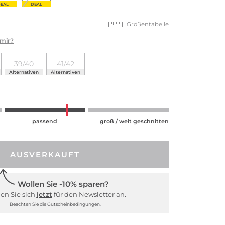
EAL
DEAL
Größentabelle
 mir?
39/40
41/42
Alternativen
Alternativen
passend
groß / weit geschnitten
AUSVERKAUFT
Wollen Sie -10% sparen?
en Sie sich
jetzt
für den Newsletter an.
Beachten Sie die Gutscheinbedingungen.