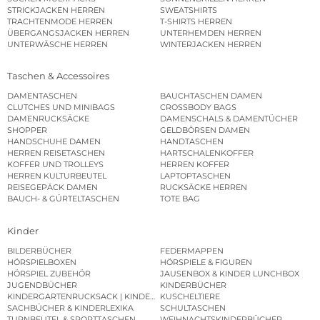
STRICKJACKEN HERREN
SWEATSHIRTS
TRACHTENMODE HERREN
T-SHIRTS HERREN
ÜBERGANGSJACKEN HERREN
UNTERHEMDEN HERREN
UNTERWÄSCHE HERREN
WINTERJACKEN HERREN
Taschen & Accessoires
DAMENTASCHEN
BAUCHTASCHEN DAMEN
CLUTCHES UND MINIBAGS
CROSSBODY BAGS
DAMENRUCKSÄCKE
DAMENSCHALS & DAMENTÜCHER
SHOPPER
GELDBÖRSEN DAMEN
HANDSCHUHE DAMEN
HANDTASCHEN
HERREN REISETASCHEN
HARTSCHALENKOFFER
KOFFER UND TROLLEYS
HERREN KOFFER
HERREN KULTURBEUTEL
LAPTOPTASCHEN
REISEGEPÄCK DAMEN
RUCKSÄCKE HERREN
BAUCH- & GÜRTELTASCHEN
TOTE BAG
Kinder
BILDERBÜCHER
FEDERMAPPEN
HÖRSPIELBOXEN
HÖRSPIELE & FIGUREN
HÖRSPIEL ZUBEHÖR
JAUSENBOX & KINDER LUNCHBOX
JUGENDBÜCHER
KINDERBÜCHER
KINDERGARTENRUCKSACK | KINDERGARTENBEUTEL
KUSCHELTIERE
SACHBÜCHER & KINDERLEXIKA
SCHULTASCHEN
TURNBEUTEL & SPORTTASCHEN
WEIHNACHTSKINDERBÜCHER