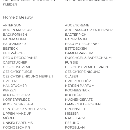
KLEIDER
Home & Beauty
AFTER SUN
AUGENCREME
AUGEN MAKE UP
AUGENMAKEUP ENTFERNER
BACKFORMEN
BADTEPPICH
BADEMATTEN
BADEMÄNTEL
BADEZIMMER
BEAUTY GESCHENKE
BESTECK
BETTDECKEN
BETTWÄSCHE
DAMEN PARFUM
DEO & DEODORANTS
DUSCHGEL & BADESCHAUM
GÄSTETÜCHER
FÜR SIE
GESICHTSCREME
GESICHTSCREME HERREN
GESICHTSPFLEGE
GESICHTSREINIGUNG
GESICHTSREINIGUNG HERREN
GLÄSER
GRILLER
GRILLZUBEHÖR
HANDTÜCHER
HERREN PARFUM
KERZEN
KOCHBESTECK
KOCHGESCHIRR
KOCHTÖPFE
KÖRPERPFLEGE
KÜCHENGERÄTE
KUGELSCHREIBER
LAMPEN & LEUCHTEN
LEINTÜCHER & BETTLAKEN
LIPPENSTIFT
LIPPEN MAKE UP
MESSER
MÖBEL
NAGELLACK
UNISEX PARFUMS
PEELING
KOCHGESCHIRR
PORZELLAN