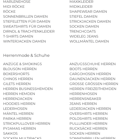
MARLENEHOSE
MAXIKLEIDER
MIDI RÖCKE
MIDIKLEIDER
RÖCKE
SHAPEWEAR DAMEN
SONNENBRILLEN DAMEN
STIEFEL DAMEN
STIEFELETTEN FÜR DAMEN
STRICKJACKEN DAMEN
SWEATSHIRTS FÜR DAMEN
SOCKEN DAMEN
DIRNDL & TRACHTENKLEIDER
TRENCHCOATS
T-SHIRTS DAMEN
WIDELEG JEANS
WINTERJACKEN DAMEN
WOLLMÄNTEL DAMEN
Herrenmode & Schuhe
ANZÜGE & SMOKINGS
ANZUGSSCHUHE HERREN
BLOUSON HERREN
BOOTS HERREN
BOXERSHORTS
CARGOHOSEN HERREN
CHINOS HERREN
DAUNENJACKEN HERREN
GILETS HERREN
GROSSE GRÖSSEN HERREN
HERREN BUSINESSHEMDEN
HERREN FREIZEITHEMDEN
HERREN HEMDEN
HERRENHOSEN
HERRENJACKEN
HERRENSNEAKER
HOODIES HERREN
JEANS HERREN
LEDERHOSEN
LEDERJACKEN HERREN
MÄNTEL HERREN
OVERSHIRTS HERREN
PARKA HERREN
POLOSHIRTS HERREN
STRICKPULLOVER HERREN
PULLUNDER HERREN
PYJAMAS HERREN
RUCKSÄCKE HERREN
SAKKOS
SOCKEN HERREN
SOCKEN MULTIPACKS
SONNENBRILLEN HERREN