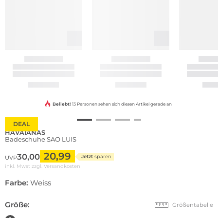
Beliebt!
13 Personen sehen sich diesen Artikel gerade an
DEAL
HAVAIANAS
Badeschuhe SAO LUIS
20,99
30,00
Jetzt
sparen
UVP
inkl. Mwst zzgl.
Versandkosten
Farbe:
Weiss
Größe:
Größentabelle