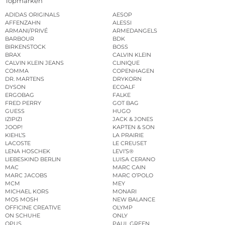
Topmarken
ADIDAS ORIGINALS
AESOP
AFFENZAHN
ALESSI
ARMANI/PRIVÉ
ARMEDANGELS
BARBOUR
BDK
BIRKENSTOCK
BOSS
BRAX
CALVIN KLEIN
CALVIN KLEIN JEANS
CLINIQUE
COMMA
COPENHAGEN
DR. MARTENS
DRYKORN
DYSON
ECOALF
ERGOBAG
FALKE
FRED PERRY
GOT BAG
GUESS
HUGO
IZIPIZI
JACK & JONES
JOOP!
KAPTEN & SON
KIEHL’S
LA PRAIRIE
LACOSTE
LE CREUSET
LENA HOSCHEK
LEVI’S®
LIEBESKIND BERLIN
LUISA CERANO
MAC
MARC CAIN
MARC JACOBS
MARC O’POLO
MCM
MEY
MICHAEL KORS
MONARI
MOS MOSH
NEW BALANCE
OFFICINE CREATIVE
OLYMP
ON SCHUHE
ONLY
OPUS
PAUL GREEN