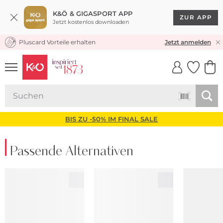
K&Ö & GIGASPORT APP
ZUR APP
Jetzt kostenlos downloaden
Pluscard Vorteile erhalten
KOSTENLOSER VERSAND* & RÜCKVERSAND
Jetzt anmelden
UNSERE APP
CLICK &
CLICK &
COLLECT
RESERVE
BIS ZU -50% IM FINAL SALE
Passende Alternativen