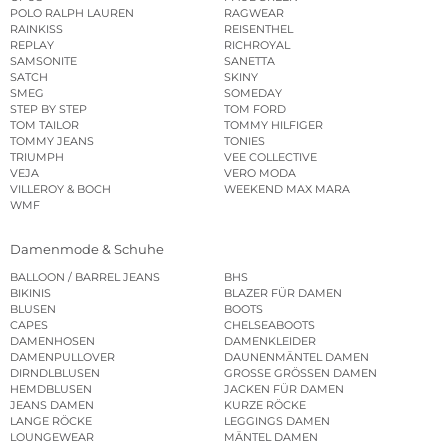
POLO RALPH LAUREN
RAGWEAR
RAINKISS
REISENTHEL
REPLAY
RICHROYAL
SAMSONITE
SANETTA
SATCH
SKINY
SMEG
SOMEDAY
STEP BY STEP
TOM FORD
TOM TAILOR
TOMMY HILFIGER
TOMMY JEANS
TONIES
TRIUMPH
VEE COLLECTIVE
VEJA
VERO MODA
VILLEROY & BOCH
WEEKEND MAX MARA
WMF
Damenmode & Schuhe
BALLOON / BARREL JEANS
BHS
BIKINIS
BLAZER FÜR DAMEN
BLUSEN
BOOTS
CAPES
CHELSEABOOTS
DAMENHOSEN
DAMENKLEIDER
DAMENPULLOVER
DAUNENMÄNTEL DAMEN
DIRNDLBLUSEN
GROSSE GRÖSSEN DAMEN
HEMDBLUSEN
JACKEN FÜR DAMEN
JEANS DAMEN
KURZE RÖCKE
LANGE RÖCKE
LEGGINGS DAMEN
LOUNGEWEAR
MÄNTEL DAMEN