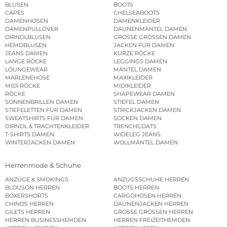
BLUSEN
BOOTS
CAPES
CHELSEABOOTS
DAMENHOSEN
DAMENKLEIDER
DAMENPULLOVER
DAUNENMÄNTEL DAMEN
DIRNDLBLUSEN
GROSSE GRÖSSEN DAMEN
HEMDBLUSEN
JACKEN FÜR DAMEN
JEANS DAMEN
KURZE RÖCKE
LANGE RÖCKE
LEGGINGS DAMEN
LOUNGEWEAR
MÄNTEL DAMEN
MARLENEHOSE
MAXIKLEIDER
MIDI RÖCKE
MIDIKLEIDER
RÖCKE
SHAPEWEAR DAMEN
SONNENBRILLEN DAMEN
STIEFEL DAMEN
STIEFELETTEN FÜR DAMEN
STRICKJACKEN DAMEN
SWEATSHIRTS FÜR DAMEN
SOCKEN DAMEN
DIRNDL & TRACHTENKLEIDER
TRENCHCOATS
T-SHIRTS DAMEN
WIDELEG JEANS
WINTERJACKEN DAMEN
WOLLMÄNTEL DAMEN
Herrenmode & Schuhe
ANZÜGE & SMOKINGS
ANZUGSSCHUHE HERREN
BLOUSON HERREN
BOOTS HERREN
BOXERSHORTS
CARGOHOSEN HERREN
CHINOS HERREN
DAUNENJACKEN HERREN
GILETS HERREN
GROSSE GRÖSSEN HERREN
HERREN BUSINESSHEMDEN
HERREN FREIZEITHEMDEN