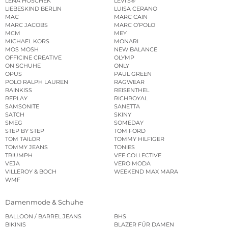
LENA HOSCHEK
LEVI’S®
LIEBESKIND BERLIN
LUISA CERANO
MAC
MARC CAIN
MARC JACOBS
MARC O’POLO
MCM
MEY
MICHAEL KORS
MONARI
MOS MOSH
NEW BALANCE
OFFICINE CREATIVE
OLYMP
ON SCHUHE
ONLY
OPUS
PAUL GREEN
POLO RALPH LAUREN
RAGWEAR
RAINKISS
REISENTHEL
REPLAY
RICHROYAL
SAMSONITE
SANETTA
SATCH
SKINY
SMEG
SOMEDAY
STEP BY STEP
TOM FORD
TOM TAILOR
TOMMY HILFIGER
TOMMY JEANS
TONIES
TRIUMPH
VEE COLLECTIVE
VEJA
VERO MODA
VILLEROY & BOCH
WEEKEND MAX MARA
WMF
Damenmode & Schuhe
BALLOON / BARREL JEANS
BHS
BIKINIS
BLAZER FÜR DAMEN