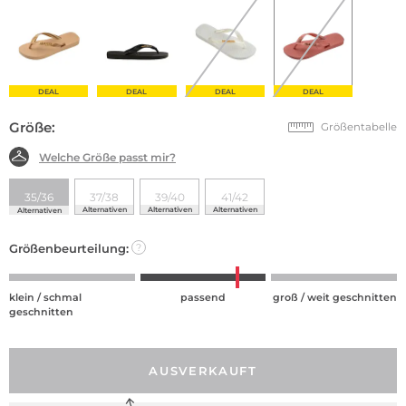
DEAL
DEAL
DEAL
DEAL
Größe:
Größentabelle
Welche Größe passt mir?
35/36
37/38
39/40
41/42
Alternativen
Alternativen
Alternativen
Alternativen
Größenbeurteilung:
?
klein / schmal
passend
groß / weit geschnitten
geschnitten
AUSVERKAUFT