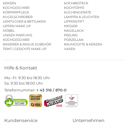
KERZEN
KOCHBESTECK
KOCHGESCHIRR
KOCHTÖPFE
KÖRPERPFLEGE
KÜCHENGERÄTE
KUGELSCHREIBER
LAMPEN & LEUCHTEN
LEINTÜCHER & BETTLAKEN
LIPPENSTIFT
LIPPEN MAKE UP
MESSER
MÖBEL
NAGELLACK
UNISEX PARFUMS
PEELING
KOCHGESCHIRR
PORZELLAN
RASIERER & RASUR ZUBEHÖR
RAUMDÜFTE & KERZEN
TEINT | GESICHTS MAKE UP
VASEN
Hilfe & Kontakt
Mo.–Fr. 9:30 bis 18:30 Uhr
Sa. 9:30 bis 18:00 Uhr
Telefonnummer:
+ 43 316 / 870-0
Kundenservice
Unternehmen