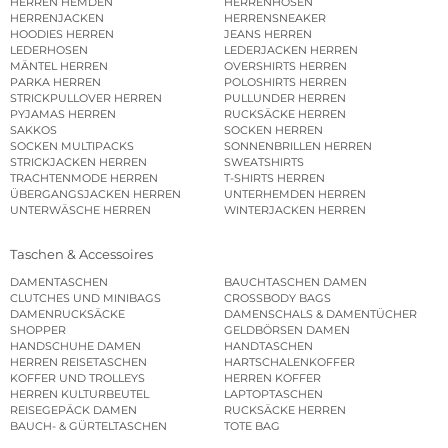
HERREN HEMDEN
HERRENHOSEN
HERRENJACKEN
HERRENSNEAKER
HOODIES HERREN
JEANS HERREN
LEDERHOSEN
LEDERJACKEN HERREN
MÄNTEL HERREN
OVERSHIRTS HERREN
PARKA HERREN
POLOSHIRTS HERREN
STRICKPULLOVER HERREN
PULLUNDER HERREN
PYJAMAS HERREN
RUCKSÄCKE HERREN
SAKKOS
SOCKEN HERREN
SOCKEN MULTIPACKS
SONNENBRILLEN HERREN
STRICKJACKEN HERREN
SWEATSHIRTS
TRACHTENMODE HERREN
T-SHIRTS HERREN
ÜBERGANGSJACKEN HERREN
UNTERHEMDEN HERREN
UNTERWÄSCHE HERREN
WINTERJACKEN HERREN
Taschen & Accessoires
DAMENTASCHEN
BAUCHTASCHEN DAMEN
CLUTCHES UND MINIBAGS
CROSSBODY BAGS
DAMENRUCKSÄCKE
DAMENSCHALS & DAMENTÜCHER
SHOPPER
GELDBÖRSEN DAMEN
HANDSCHUHE DAMEN
HANDTASCHEN
HERREN REISETASCHEN
HARTSCHALENKOFFER
KOFFER UND TROLLEYS
HERREN KOFFER
HERREN KULTURBEUTEL
LAPTOPTASCHEN
REISEGEPÄCK DAMEN
RUCKSÄCKE HERREN
BAUCH- & GÜRTELTASCHEN
TOTE BAG