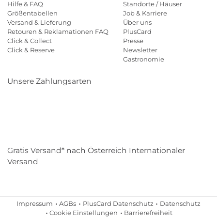
Hilfe & FAQ
Standorte / Häuser
Größentabellen
Job & Karriere
Versand & Lieferung
Über uns
Retouren & Reklamationen FAQ
PlusCard
Click & Collect
Presse
Click & Reserve
Newsletter
Gastronomie
Unsere Zahlungsarten
Klarna
Paypal
Mastercard
Visa
Diners
Eps
Shop
Applepay
Amazon
Gratis Versand* nach Österreich Internationaler
Versand
Impressum
AGBs
PlusCard Datenschutz
Datenschutz
Cookie Einstellungen
Barrierefreiheit