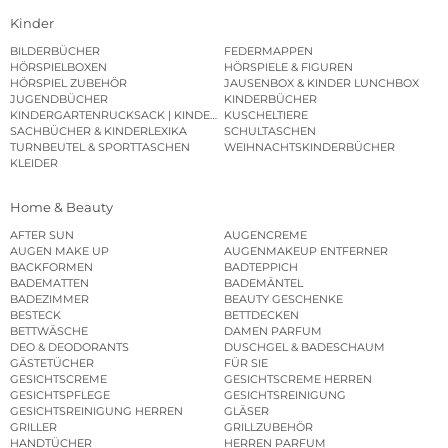
Kinder
BILDERBÜCHER
FEDERMAPPEN
HÖRSPIELBOXEN
HÖRSPIELE & FIGUREN
HÖRSPIEL ZUBEHÖR
JAUSENBOX & KINDER LUNCHBOX
JUGENDBÜCHER
KINDERBÜCHER
KINDERGARTENRUCKSACK | KINDERGARTENBEUTEL
KUSCHELTIERE
SACHBÜCHER & KINDERLEXIKA
SCHULTASCHEN
TURNBEUTEL & SPORTTASCHEN
WEIHNACHTSKINDERBÜCHER
KLEIDER
Home & Beauty
AFTER SUN
AUGENCREME
AUGEN MAKE UP
AUGENMAKEUP ENTFERNER
BACKFORMEN
BADTEPPICH
BADEMATTEN
BADEMÄNTEL
BADEZIMMER
BEAUTY GESCHENKE
BESTECK
BETTDECKEN
BETTWÄSCHE
DAMEN PARFUM
DEO & DEODORANTS
DUSCHGEL & BADESCHAUM
GÄSTETÜCHER
FÜR SIE
GESICHTSCREME
GESICHTSCREME HERREN
GESICHTSPFLEGE
GESICHTSREINIGUNG
GESICHTSREINIGUNG HERREN
GLÄSER
GRILLER
GRILLZUBEHÖR
HANDTÜCHER
HERREN PARFUM