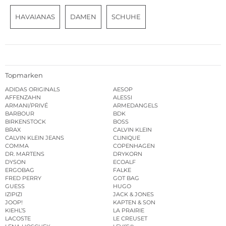
HAVAIANAS
DAMEN
SCHUHE
Topmarken
ADIDAS ORIGINALS
AESOP
AFFENZAHN
ALESSI
ARMANI/PRIVÉ
ARMEDANGELS
BARBOUR
BDK
BIRKENSTOCK
BOSS
BRAX
CALVIN KLEIN
CALVIN KLEIN JEANS
CLINIQUE
COMMA
COPENHAGEN
DR. MARTENS
DRYKORN
DYSON
ECOALF
ERGOBAG
FALKE
FRED PERRY
GOT BAG
GUESS
HUGO
IZIPIZI
JACK & JONES
JOOP!
KAPTEN & SON
KIEHL’S
LA PRAIRIE
LACOSTE
LE CREUSET