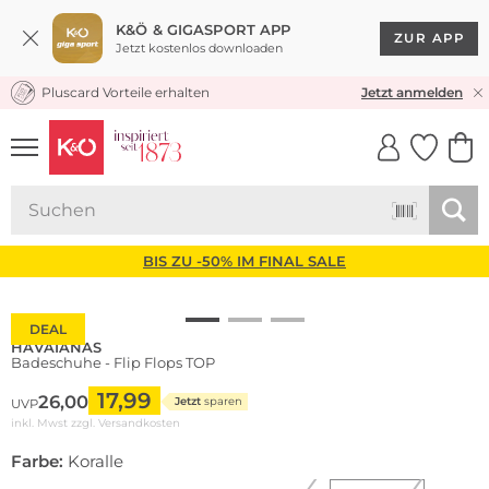
K&Ö & GIGASPORT APP
ZUR APP
Jetzt kostenlos downloaden
Pluscard Vorteile erhalten
KOSTENLOSER VERSAND* & RÜCKVERSAND
Jetzt anmelden
UNSERE APP
CLICK &
CLICK &
COLLECT
RESERVE
BIS ZU -50% IM FINAL SALE
DEAL
HAVAIANAS
Badeschuhe - Flip Flops TOP
17,99
26,00
Jetzt
sparen
UVP
inkl. Mwst zzgl.
Versandkosten
Farbe:
Koralle