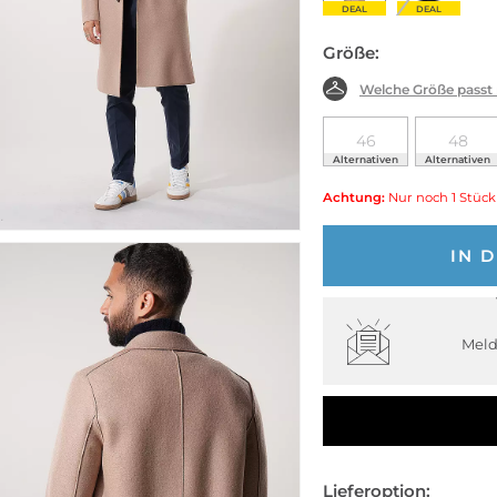
DEAL
DEAL
Größe:
Welche Größe passt
46
48
Alternativen
Alternativen
Achtung:
Nur noch 1 Stück
IN 
Meld
Lieferoption: