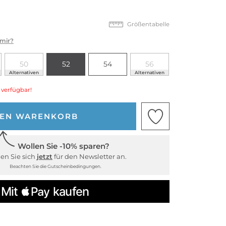
Größentabelle
 mir?
50
52
54
56
Alternativen
Alternativen
 verfügbar!
DEN WARENKORB
Wollen Sie -10% sparen?
en Sie sich
jetzt
für den Newsletter an.
Beachten Sie die Gutscheinbedingungen.