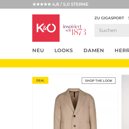
★★★★★ 4,8 / 5,0 STERNE
ZU GIGASPORT
FASHION-
UNSERE APP
CLICK &
CLICK &
TRENDS
COLLECT
RESERVE
NEU
LOOKS
DAMEN
HER
DEAL
SHOP THE LOOK