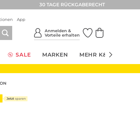
30 TAGE RÜCKGABERECHT
tionen
App
Anmelden &
Vorteile erhalten
SALE
MARKEN
MEHR K&Ö
NACH
DON
Jetzt
sparen