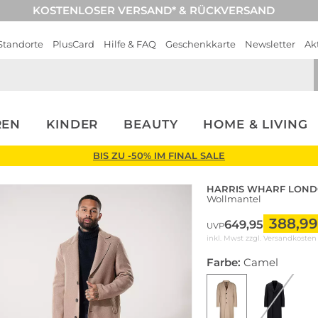
KOSTENLOSER VERSAND* & RÜCKVERSAND
Standorte
PlusCard
Hilfe & FAQ
Geschenkkarte
Newsletter
Ak
REN
KINDER
BEAUTY
HOME & LIVING
BIS ZU -50% IM FINAL SALE
HARRIS WHARF LON
Wollmantel
388,99
649,95
UVP
inkl. Mwst zzgl.
Versandkosten
Farbe:
Camel