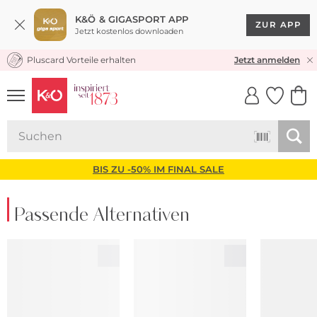
K&Ö & GIGASPORT APP
ZUR APP
Jetzt kostenlos downloaden
Pluscard Vorteile erhalten
KOSTENLOSER VERSAND* & RÜCKVERSAND
Jetzt anmelden
UNSERE APP
CLICK &
CLICK &
COLLECT
RESERVE
BIS ZU -50% IM FINAL SALE
Passende Alternativen