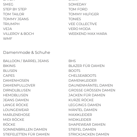
SMEG
SOMEDAY
STEP BY STEP
TOM FORD
TOM TAILOR
TOMMY HILFIGER
TOMMY JEANS
TONIES
TRIUMPH
VEE COLLECTIVE
VEJA
VERO MODA
VILLEROY & BOCH
WEEKEND MAX MARA
WMF
Damenmode & Schuhe
BALLOON / BARREL JEANS
BHS
BIKINIS
BLAZER FÜR DAMEN
BLUSEN
BOOTS
CAPES
CHELSEABOOTS
DAMENHOSEN
DAMENKLEIDER
DAMENPULLOVER
DAUNENMÄNTEL DAMEN
DIRNDLBLUSEN
GROSSE GRÖSSEN DAMEN
HEMDBLUSEN
JACKEN FÜR DAMEN
JEANS DAMEN
KURZE RÖCKE
LANGE RÖCKE
LEGGINGS DAMEN
LOUNGEWEAR
MÄNTEL DAMEN
MARLENEHOSE
MAXIKLEIDER
MIDI RÖCKE
MIDIKLEIDER
RÖCKE
SHAPEWEAR DAMEN
SONNENBRILLEN DAMEN
STIEFEL DAMEN
STIEFELETTEN FÜR DAMEN
STRICKJACKEN DAMEN