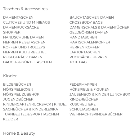
Taschen & Accessoires
DAMENTASCHEN
BAUCHTASCHEN DAMEN
CLUTCHES UND MINIBAGS
CROSSBODY BAGS
DAMENRUCKSÄCKE
DAMENSCHALS & DAMENTÜCHER
SHOPPER
GELDBÖRSEN DAMEN
HANDSCHUHE DAMEN
HANDTASCHEN
HERREN REISETASCHEN
HARTSCHALENKOFFER
KOFFER UND TROLLEYS
HERREN KOFFER
HERREN KULTURBEUTEL
LAPTOPTASCHEN
REISEGEPÄCK DAMEN
RUCKSÄCKE HERREN
BAUCH- & GÜRTELTASCHEN
TOTE BAG
Kinder
BILDERBÜCHER
FEDERMAPPEN
HÖRSPIELBOXEN
HÖRSPIELE & FIGUREN
HÖRSPIEL ZUBEHÖR
JAUSENBOX & KINDER LUNCHBOX
JUGENDBÜCHER
KINDERBÜCHER
KINDERGARTENRUCKSACK | KINDERGARTENBEUTEL
KUSCHELTIERE
SACHBÜCHER & KINDERLEXIKA
SCHULTASCHEN
TURNBEUTEL & SPORTTASCHEN
WEIHNACHTSKINDERBÜCHER
KLEIDER
Home & Beauty