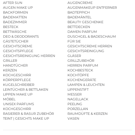
AFTER SUN
AUGENCREME
AUGEN MAKE UP
AUGENMAKEUP ENTFERNER
BACKFORMEN
BADTEPPICH
BADEMATTEN
BADEMÄNTEL
BADEZIMMER
BEAUTY GESCHENKE
BESTECK
BETTDECKEN
BETTWÄSCHE
DAMEN PARFUM
DEO & DEODORANTS
DUSCHGEL & BADESCHAUM
GÄSTETÜCHER
FÜR SIE
GESICHTSCREME
GESICHTSCREME HERREN
GESICHTSPFLEGE
GESICHTSREINIGUNG
GESICHTSREINIGUNG HERREN
GLÄSER
GRILLER
GRILLZUBEHÖR
HANDTÜCHER
HERREN PARFUM
KERZEN
KOCHBESTECK
KOCHGESCHIRR
KOCHTÖPFE
KÖRPERPFLEGE
KÜCHENGERÄTE
KUGELSCHREIBER
LAMPEN & LEUCHTEN
LEINTÜCHER & BETTLAKEN
LIPPENSTIFT
LIPPEN MAKE UP
MESSER
MÖBEL
NAGELLACK
UNISEX PARFUMS
PEELING
KOCHGESCHIRR
PORZELLAN
RASIERER & RASUR ZUBEHÖR
RAUMDÜFTE & KERZEN
TEINT | GESICHTS MAKE UP
VASEN