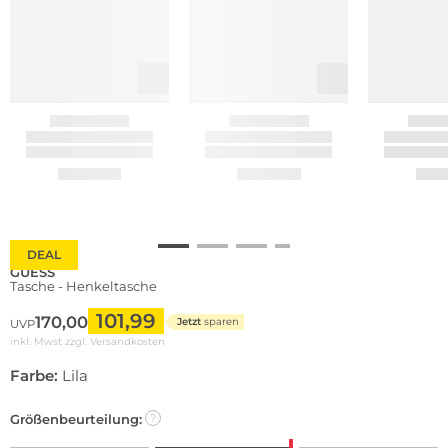
DEAL
GUESS
Tasche - Henkeltasche
101,99
170,00
Jetzt
sparen
UVP
inkl. Mwst zzgl.
Versandkosten
Farbe:
Lila
Größenbeurteilung:
?