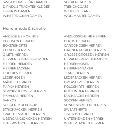
SWEATSHIRTS FÜR DAMEN
SOCKEN DAMEN
DIRNDL & TRACHTENKLEIDER
TRENCHCOATS
T-SHIRTS DAMEN
WIDELEG JEANS
WINTERJACKEN DAMEN
WOLLMÄNTEL DAMEN
Herrenmode & Schuhe
ANZÜGE & SMOKINGS
ANZUGSSCHUHE HERREN
BLOUSON HERREN
BOOTS HERREN
BOXERSHORTS
CARGOHOSEN HERREN
CHINOS HERREN
DAUNENJACKEN HERREN
GILETS HERREN
GROSSE GRÖSSEN HERREN
HERREN BUSINESSHEMDEN
HERREN FREIZEITHEMDEN
HERREN HEMDEN
HERRENHOSEN
HERRENJACKEN
HERRENSNEAKER
HOODIES HERREN
JEANS HERREN
LEDERHOSEN
LEDERJACKEN HERREN
MÄNTEL HERREN
OVERSHIRTS HERREN
PARKA HERREN
POLOSHIRTS HERREN
STRICKPULLOVER HERREN
PULLUNDER HERREN
PYJAMAS HERREN
RUCKSÄCKE HERREN
SAKKOS
SOCKEN HERREN
SOCKEN MULTIPACKS
SONNENBRILLEN HERREN
STRICKJACKEN HERREN
SWEATSHIRTS
TRACHTENMODE HERREN
T-SHIRTS HERREN
ÜBERGANGSJACKEN HERREN
UNTERHEMDEN HERREN
UNTERWÄSCHE HERREN
WINTERJACKEN HERREN