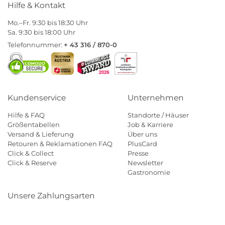
Hilfe & Kontakt
Mo.–Fr. 9:30 bis 18:30 Uhr
Sa. 9:30 bis 18:00 Uhr
Telefonnummer:
+ 43 316 / 870-0
Kundenservice
Unternehmen
Hilfe & FAQ
Standorte / Häuser
Größentabellen
Job & Karriere
Versand & Lieferung
Über uns
Retouren & Reklamationen FAQ
PlusCard
Click & Collect
Presse
Click & Reserve
Newsletter
Gastronomie
Unsere Zahlungsarten
Klarna
Paypal
Mastercard
Visa
Diners
Eps
Shop