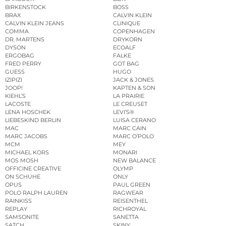
BIRKENSTOCK
BOSS
BRAX
CALVIN KLEIN
CALVIN KLEIN JEANS
CLINIQUE
COMMA
COPENHAGEN
DR. MARTENS
DRYKORN
DYSON
ECOALF
ERGOBAG
FALKE
FRED PERRY
GOT BAG
GUESS
HUGO
IZIPIZI
JACK & JONES
JOOP!
KAPTEN & SON
KIEHL’S
LA PRAIRIE
LACOSTE
LE CREUSET
LENA HOSCHEK
LEVI’S®
LIEBESKIND BERLIN
LUISA CERANO
MAC
MARC CAIN
MARC JACOBS
MARC O’POLO
MCM
MEY
MICHAEL KORS
MONARI
MOS MOSH
NEW BALANCE
OFFICINE CREATIVE
OLYMP
ON SCHUHE
ONLY
OPUS
PAUL GREEN
POLO RALPH LAUREN
RAGWEAR
RAINKISS
REISENTHEL
REPLAY
RICHROYAL
SAMSONITE
SANETTA
SATCH
SKINY