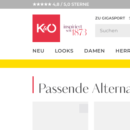
★★★★★ 4,8 / 5,0 STERNE
ZU GIGASPORT
FASHION-
UNSERE APP
CLICK &
CLICK &
TRENDS
COLLECT
RESERVE
NEU
LOOKS
DAMEN
HER
Passende Alterna