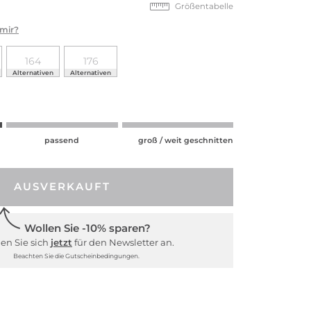
Größentabelle
 mir?
164
176
Alternativen
Alternativen
passend
groß / weit geschnitten
AUSVERKAUFT
Wollen Sie -10% sparen?
en Sie sich
jetzt
für den Newsletter an.
Beachten Sie die Gutscheinbedingungen.