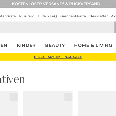
KOSTENLOSER VERSAND* & RÜCKVERSAND
Standorte
PlusCard
Hilfe & FAQ
Geschenkkarte
Newsletter
Ak
REN
KINDER
BEAUTY
HOME & LIVING
BIS ZU -50% IM FINAL SALE
tiven