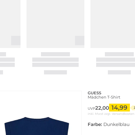
GUESS
Mädchen T-Shirt
14,99
22,00
UVP
inkl. Mwst zzgl.
Versandkosten
Farbe:
Dunkelblau