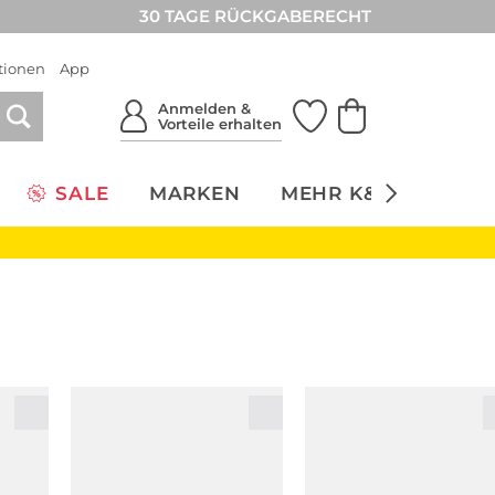
30 TAGE RÜCKGABERECHT
tionen
App
Anmelden &
Vorteile erhalten
SALE
MARKEN
MEHR K&Ö
NACH