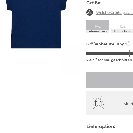
Größe:
Welche Größe passt
140
152
Alternativen
Alternativen
Größenbeurteilung:
?
klein / schmal geschnitten
Meld
Lieferoption: