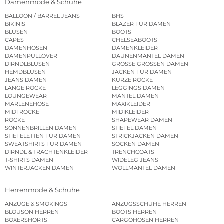
Damenmode & Schuhe
BALLOON / BARREL JEANS
BHS
BIKINIS
BLAZER FÜR DAMEN
BLUSEN
BOOTS
CAPES
CHELSEABOOTS
DAMENHOSEN
DAMENKLEIDER
DAMENPULLOVER
DAUNENMÄNTEL DAMEN
DIRNDLBLUSEN
GROSSE GRÖSSEN DAMEN
HEMDBLUSEN
JACKEN FÜR DAMEN
JEANS DAMEN
KURZE RÖCKE
LANGE RÖCKE
LEGGINGS DAMEN
LOUNGEWEAR
MÄNTEL DAMEN
MARLENEHOSE
MAXIKLEIDER
MIDI RÖCKE
MIDIKLEIDER
RÖCKE
SHAPEWEAR DAMEN
SONNENBRILLEN DAMEN
STIEFEL DAMEN
STIEFELETTEN FÜR DAMEN
STRICKJACKEN DAMEN
SWEATSHIRTS FÜR DAMEN
SOCKEN DAMEN
DIRNDL & TRACHTENKLEIDER
TRENCHCOATS
T-SHIRTS DAMEN
WIDELEG JEANS
WINTERJACKEN DAMEN
WOLLMÄNTEL DAMEN
Herrenmode & Schuhe
ANZÜGE & SMOKINGS
ANZUGSSCHUHE HERREN
BLOUSON HERREN
BOOTS HERREN
BOXERSHORTS
CARGOHOSEN HERREN