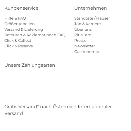
Kundenservice
Unternehmen
Hilfe & FAQ
Standorte / Häuser
Größentabellen
Job & Karriere
Versand & Lieferung
Über uns
Retouren & Reklamationen FAQ
PlusCard
Click & Collect
Presse
Click & Reserve
Newsletter
Gastronomie
Unsere Zahlungsarten
Klarna
Paypal
Mastercard
Visa
Diners
Eps
Shop
Applepay
Amazon
Gratis Versand* nach Österreich Internationaler
Versand