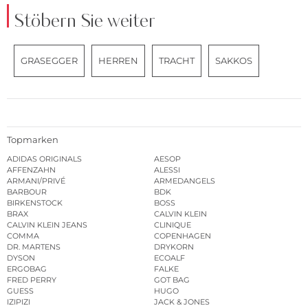
Stöbern Sie weiter
GRASEGGER
HERREN
TRACHT
SAKKOS
Topmarken
ADIDAS ORIGINALS
AESOP
AFFENZAHN
ALESSI
ARMANI/PRIVÉ
ARMEDANGELS
BARBOUR
BDK
BIRKENSTOCK
BOSS
BRAX
CALVIN KLEIN
CALVIN KLEIN JEANS
CLINIQUE
COMMA
COPENHAGEN
DR. MARTENS
DRYKORN
DYSON
ECOALF
ERGOBAG
FALKE
FRED PERRY
GOT BAG
GUESS
HUGO
IZIPIZI
JACK & JONES