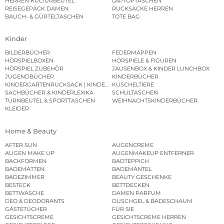
HERREN KULTURBEUTEL
LAPTOPTASCHEN
REISEGEPÄCK DAMEN
RUCKSÄCKE HERREN
BAUCH- & GÜRTELTASCHEN
TOTE BAG
Kinder
BILDERBÜCHER
FEDERMAPPEN
HÖRSPIELBOXEN
HÖRSPIELE & FIGUREN
HÖRSPIEL ZUBEHÖR
JAUSENBOX & KINDER LUNCHBOX
JUGENDBÜCHER
KINDERBÜCHER
KINDERGARTENRUCKSACK | KINDERGARTENBEUTEL
KUSCHELTIERE
SACHBÜCHER & KINDERLEXIKA
SCHULTASCHEN
TURNBEUTEL & SPORTTASCHEN
WEIHNACHTSKINDERBÜCHER
KLEIDER
Home & Beauty
AFTER SUN
AUGENCREME
AUGEN MAKE UP
AUGENMAKEUP ENTFERNER
BACKFORMEN
BADTEPPICH
BADEMATTEN
BADEMÄNTEL
BADEZIMMER
BEAUTY GESCHENKE
BESTECK
BETTDECKEN
BETTWÄSCHE
DAMEN PARFUM
DEO & DEODORANTS
DUSCHGEL & BADESCHAUM
GÄSTETÜCHER
FÜR SIE
GESICHTSCREME
GESICHTSCREME HERREN