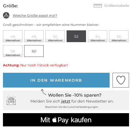
Größe:
Größentabelle
Welche Größe passt mir?
Groß geschnitten - wir empfehlen eine Nummer kleiner.
46
48
50
52
54
56
Alternativen
Alternativen
Alternativen
Alternativen
Alternativen
58
60
Alternativen
Achtung:
Nur noch 1 Stück verfügbar!
IN DEN WARENKORB
Wollen Sie -10% sparen?
Melden Sie sich
jetzt
für den Newsletter an.
Beachten Sie die Gutscheinbedingungen.