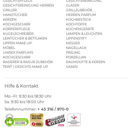
GESICHTSPFLEGE
GESICHTSREINIGUNG
GESICHTSREINIGUNG HERREN
GLÄSER
GRILLER
GRILLZUBEHÖR
HANDTÜCHER
HERREN PARFUM
KERZEN
KOCHBESTECK
KOCHGESCHIRR
KOCHTÖPFE
KÖRPERPFLEGE
KÜCHENGERÄTE
KUGELSCHREIBER
LAMPEN & LEUCHTEN
LEINTÜCHER & BETTLAKEN
LIPPENSTIFT
LIPPEN MAKE UP
MESSER
MÖBEL
NAGELLACK
UNISEX PARFUMS
PEELING
KOCHGESCHIRR
PORZELLAN
RASIERER & RASUR ZUBEHÖR
RAUMDÜFTE & KERZEN
TEINT | GESICHTS MAKE UP
VASEN
Hilfe & Kontakt
Mo.–Fr. 9:30 bis 18:30 Uhr
Sa. 9:30 bis 18:00 Uhr
Telefonnummer:
+ 43 316 / 870-0