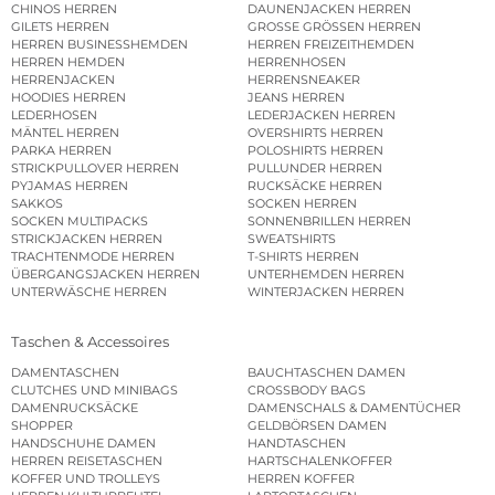
CHINOS HERREN
DAUNENJACKEN HERREN
GILETS HERREN
GROSSE GRÖSSEN HERREN
HERREN BUSINESSHEMDEN
HERREN FREIZEITHEMDEN
HERREN HEMDEN
HERRENHOSEN
HERRENJACKEN
HERRENSNEAKER
HOODIES HERREN
JEANS HERREN
LEDERHOSEN
LEDERJACKEN HERREN
MÄNTEL HERREN
OVERSHIRTS HERREN
PARKA HERREN
POLOSHIRTS HERREN
STRICKPULLOVER HERREN
PULLUNDER HERREN
PYJAMAS HERREN
RUCKSÄCKE HERREN
SAKKOS
SOCKEN HERREN
SOCKEN MULTIPACKS
SONNENBRILLEN HERREN
STRICKJACKEN HERREN
SWEATSHIRTS
TRACHTENMODE HERREN
T-SHIRTS HERREN
ÜBERGANGSJACKEN HERREN
UNTERHEMDEN HERREN
UNTERWÄSCHE HERREN
WINTERJACKEN HERREN
Taschen & Accessoires
DAMENTASCHEN
BAUCHTASCHEN DAMEN
CLUTCHES UND MINIBAGS
CROSSBODY BAGS
DAMENRUCKSÄCKE
DAMENSCHALS & DAMENTÜCHER
SHOPPER
GELDBÖRSEN DAMEN
HANDSCHUHE DAMEN
HANDTASCHEN
HERREN REISETASCHEN
HARTSCHALENKOFFER
KOFFER UND TROLLEYS
HERREN KOFFER