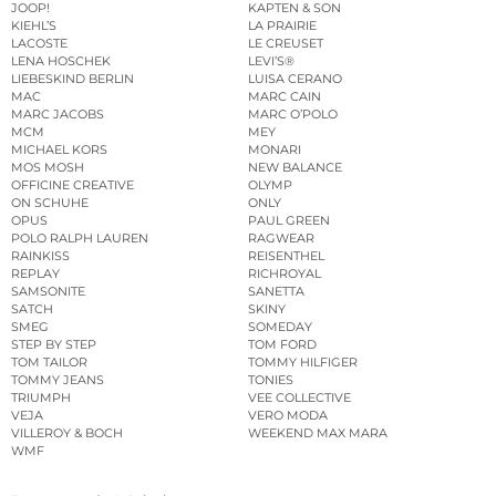
JOOP!
KAPTEN & SON
KIEHL’S
LA PRAIRIE
LACOSTE
LE CREUSET
LENA HOSCHEK
LEVI’S®
LIEBESKIND BERLIN
LUISA CERANO
MAC
MARC CAIN
MARC JACOBS
MARC O’POLO
MCM
MEY
MICHAEL KORS
MONARI
MOS MOSH
NEW BALANCE
OFFICINE CREATIVE
OLYMP
ON SCHUHE
ONLY
OPUS
PAUL GREEN
POLO RALPH LAUREN
RAGWEAR
RAINKISS
REISENTHEL
REPLAY
RICHROYAL
SAMSONITE
SANETTA
SATCH
SKINY
SMEG
SOMEDAY
STEP BY STEP
TOM FORD
TOM TAILOR
TOMMY HILFIGER
TOMMY JEANS
TONIES
TRIUMPH
VEE COLLECTIVE
VEJA
VERO MODA
VILLEROY & BOCH
WEEKEND MAX MARA
WMF