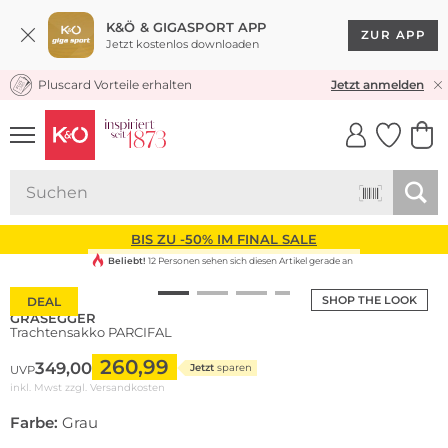
K&Ö & GIGASPORT APP
ZUR APP
Jetzt kostenlos downloaden
Pluscard Vorteile erhalten
KOSTENLOSER VERSAND* & RÜCKVERSAND
Jetzt anmelden
UNSERE APP
CLICK &
CLICK &
COLLECT
RESERVE
BIS ZU -50% IM FINAL SALE
Beliebt!
12 Personen sehen sich diesen Artikel gerade an
SHOP THE LOOK
DEAL
GRASEGGER
Trachtensakko PARCIFAL
260,99
349,00
Jetzt
sparen
UVP
inkl. Mwst zzgl.
Versandkosten
Farbe:
Grau