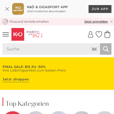
K&Ö & GIGASPORT APP
ZUR APP
Jetzt kostenlos downloaden
Pluscard Vorteile erhalten
KOSTENLOSER VERSAND* & RÜCKVERSAND
Jetzt anmelden
UNSERE APP
CLICK &
CLICK &
COLLECT
RESERVE
FINAL SALE: BIS ZU -50%
Ihre Lieblingsartikel zum besten Preis
Jetzt shoppen
Top Kategorien