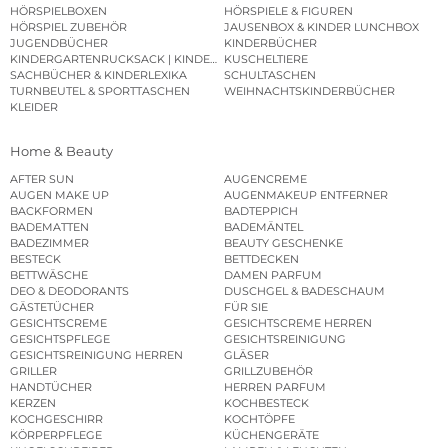
HÖRSPIELBOXEN
HÖRSPIELE & FIGUREN
HÖRSPIEL ZUBEHÖR
JAUSENBOX & KINDER LUNCHBOX
JUGENDBÜCHER
KINDERBÜCHER
KINDERGARTENRUCKSACK | KINDERGARTENBEUTEL
KUSCHELTIERE
SACHBÜCHER & KINDERLEXIKA
SCHULTASCHEN
TURNBEUTEL & SPORTTASCHEN
WEIHNACHTSKINDERBÜCHER
KLEIDER
Home & Beauty
AFTER SUN
AUGENCREME
AUGEN MAKE UP
AUGENMAKEUP ENTFERNER
BACKFORMEN
BADTEPPICH
BADEMATTEN
BADEMÄNTEL
BADEZIMMER
BEAUTY GESCHENKE
BESTECK
BETTDECKEN
BETTWÄSCHE
DAMEN PARFUM
DEO & DEODORANTS
DUSCHGEL & BADESCHAUM
GÄSTETÜCHER
FÜR SIE
GESICHTSCREME
GESICHTSCREME HERREN
GESICHTSPFLEGE
GESICHTSREINIGUNG
GESICHTSREINIGUNG HERREN
GLÄSER
GRILLER
GRILLZUBEHÖR
HANDTÜCHER
HERREN PARFUM
KERZEN
KOCHBESTECK
KOCHGESCHIRR
KOCHTÖPFE
KÖRPERPFLEGE
KÜCHENGERÄTE