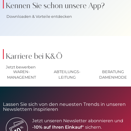
Kennen Sie schon unsere App?
Downloaden & Vorteile entdecken
Karriere bei K&Ö
Jetzt bewerben
WAREN-
ABTEILUNGS-
BERATUNG
MANAGEMENT
LEITUNG
DAMENMODE
Lassen Sie sich von den neuesten Trends in unseren
Newslettern inspirieren
Jetzt unseren Newsletter abonnieren und
-10% auf Ihren Einkauf
* sichern.