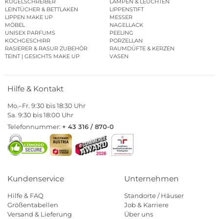
KUGELSCHREIBER
LAMPEN & LEUCHTEN
LEINTÜCHER & BETTLAKEN
LIPPENSTIFT
LIPPEN MAKE UP
MESSER
MÖBEL
NAGELLACK
UNISEX PARFUMS
PEELING
KOCHGESCHIRR
PORZELLAN
RASIERER & RASUR ZUBEHÖR
RAUMDÜFTE & KERZEN
TEINT | GESICHTS MAKE UP
VASEN
Hilfe & Kontakt
Mo.–Fr. 9:30 bis 18:30 Uhr
Sa. 9:30 bis 18:00 Uhr
Telefonnummer:
+ 43 316 / 870-0
Kundenservice
Unternehmen
Hilfe & FAQ
Standorte / Häuser
Größentabellen
Job & Karriere
Versand & Lieferung
Über uns