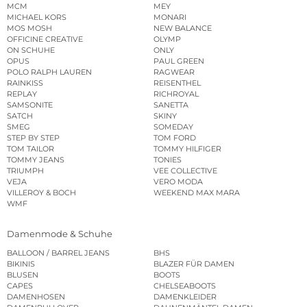
MCM
MEY
MICHAEL KORS
MONARI
MOS MOSH
NEW BALANCE
OFFICINE CREATIVE
OLYMP
ON SCHUHE
ONLY
OPUS
PAUL GREEN
POLO RALPH LAUREN
RAGWEAR
RAINKISS
REISENTHEL
REPLAY
RICHROYAL
SAMSONITE
SANETTA
SATCH
SKINY
SMEG
SOMEDAY
STEP BY STEP
TOM FORD
TOM TAILOR
TOMMY HILFIGER
TOMMY JEANS
TONIES
TRIUMPH
VEE COLLECTIVE
VEJA
VERO MODA
VILLEROY & BOCH
WEEKEND MAX MARA
WMF
Damenmode & Schuhe
BALLOON / BARREL JEANS
BHS
BIKINIS
BLAZER FÜR DAMEN
BLUSEN
BOOTS
CAPES
CHELSEABOOTS
DAMENHOSEN
DAMENKLEIDER