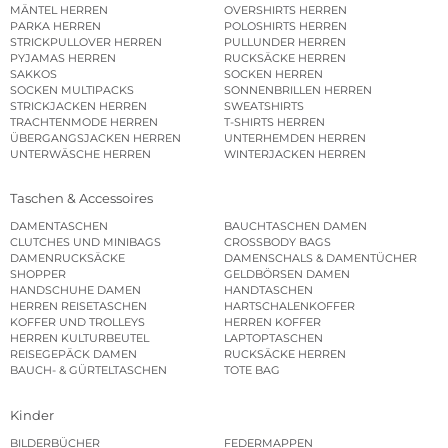
MÄNTEL HERREN
OVERSHIRTS HERREN
PARKA HERREN
POLOSHIRTS HERREN
STRICKPULLOVER HERREN
PULLUNDER HERREN
PYJAMAS HERREN
RUCKSÄCKE HERREN
SAKKOS
SOCKEN HERREN
SOCKEN MULTIPACKS
SONNENBRILLEN HERREN
STRICKJACKEN HERREN
SWEATSHIRTS
TRACHTENMODE HERREN
T-SHIRTS HERREN
ÜBERGANGSJACKEN HERREN
UNTERHEMDEN HERREN
UNTERWÄSCHE HERREN
WINTERJACKEN HERREN
Taschen & Accessoires
DAMENTASCHEN
BAUCHTASCHEN DAMEN
CLUTCHES UND MINIBAGS
CROSSBODY BAGS
DAMENRUCKSÄCKE
DAMENSCHALS & DAMENTÜCHER
SHOPPER
GELDBÖRSEN DAMEN
HANDSCHUHE DAMEN
HANDTASCHEN
HERREN REISETASCHEN
HARTSCHALENKOFFER
KOFFER UND TROLLEYS
HERREN KOFFER
HERREN KULTURBEUTEL
LAPTOPTASCHEN
REISEGEPÄCK DAMEN
RUCKSÄCKE HERREN
BAUCH- & GÜRTELTASCHEN
TOTE BAG
Kinder
BILDERBÜCHER
FEDERMAPPEN