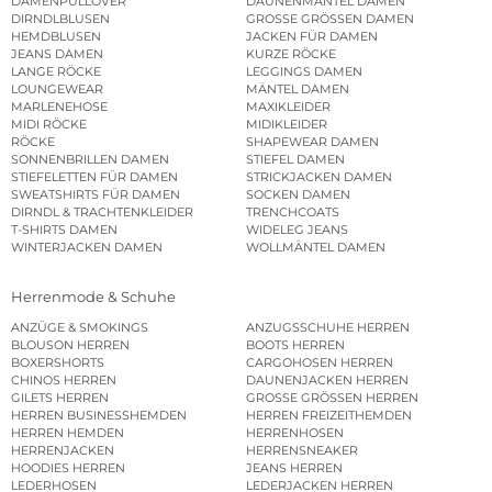
DAMENPULLOVER
DAUNENMÄNTEL DAMEN
DIRNDLBLUSEN
GROSSE GRÖSSEN DAMEN
HEMDBLUSEN
JACKEN FÜR DAMEN
JEANS DAMEN
KURZE RÖCKE
LANGE RÖCKE
LEGGINGS DAMEN
LOUNGEWEAR
MÄNTEL DAMEN
MARLENEHOSE
MAXIKLEIDER
MIDI RÖCKE
MIDIKLEIDER
RÖCKE
SHAPEWEAR DAMEN
SONNENBRILLEN DAMEN
STIEFEL DAMEN
STIEFELETTEN FÜR DAMEN
STRICKJACKEN DAMEN
SWEATSHIRTS FÜR DAMEN
SOCKEN DAMEN
DIRNDL & TRACHTENKLEIDER
TRENCHCOATS
T-SHIRTS DAMEN
WIDELEG JEANS
WINTERJACKEN DAMEN
WOLLMÄNTEL DAMEN
Herrenmode & Schuhe
ANZÜGE & SMOKINGS
ANZUGSSCHUHE HERREN
BLOUSON HERREN
BOOTS HERREN
BOXERSHORTS
CARGOHOSEN HERREN
CHINOS HERREN
DAUNENJACKEN HERREN
GILETS HERREN
GROSSE GRÖSSEN HERREN
HERREN BUSINESSHEMDEN
HERREN FREIZEITHEMDEN
HERREN HEMDEN
HERRENHOSEN
HERRENJACKEN
HERRENSNEAKER
HOODIES HERREN
JEANS HERREN
LEDERHOSEN
LEDERJACKEN HERREN