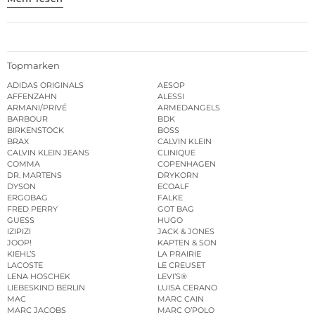
Topmarken
ADIDAS ORIGINALS
AESOP
AFFENZAHN
ALESSI
ARMANI/PRIVÉ
ARMEDANGELS
BARBOUR
BDK
BIRKENSTOCK
BOSS
BRAX
CALVIN KLEIN
CALVIN KLEIN JEANS
CLINIQUE
COMMA
COPENHAGEN
DR. MARTENS
DRYKORN
DYSON
ECOALF
ERGOBAG
FALKE
FRED PERRY
GOT BAG
GUESS
HUGO
IZIPIZI
JACK & JONES
JOOP!
KAPTEN & SON
KIEHL’S
LA PRAIRIE
LACOSTE
LE CREUSET
LENA HOSCHEK
LEVI’S®
LIEBESKIND BERLIN
LUISA CERANO
MAC
MARC CAIN
MARC JACOBS
MARC O’POLO