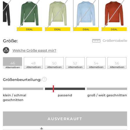
DEAL
DEAL
DEAL
DEAL
Größe:
Größentabelle
Welche Größe passt mir?
46
48
50
52
54
56
Alternativen
Alternativen
Alternativen
Alternativen
Alternativen
Alternativen
Größenbeurteilung:
?
klein / schmal
passend
groß / weit geschnitten
geschnitten
AUSVERKAUFT