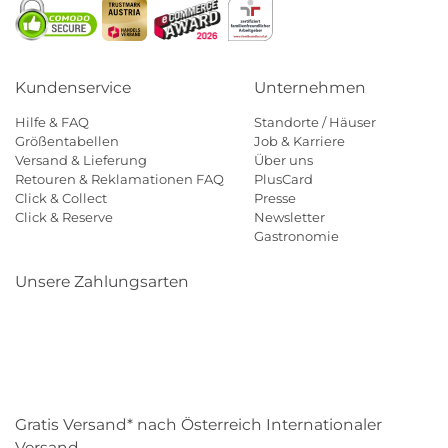
Kundenservice
Unternehmen
Hilfe & FAQ
Standorte / Häuser
Größentabellen
Job & Karriere
Versand & Lieferung
Über uns
Retouren & Reklamationen FAQ
PlusCard
Click & Collect
Presse
Click & Reserve
Newsletter
Gastronomie
Unsere Zahlungsarten
Klarna
Paypal
Mastercard
Visa
Diners
Eps
Shop
Applepay
Amazon
Gratis Versand* nach Österreich Internationaler
Versand