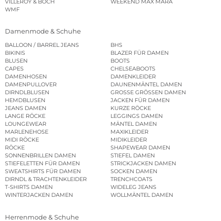
VILLEROY & BOCH
WEEKEND MAX MARA
WMF
Damenmode & Schuhe
BALLOON / BARREL JEANS
BHS
BIKINIS
BLAZER FÜR DAMEN
BLUSEN
BOOTS
CAPES
CHELSEABOOTS
DAMENHOSEN
DAMENKLEIDER
DAMENPULLOVER
DAUNENMÄNTEL DAMEN
DIRNDLBLUSEN
GROSSE GRÖSSEN DAMEN
HEMDBLUSEN
JACKEN FÜR DAMEN
JEANS DAMEN
KURZE RÖCKE
LANGE RÖCKE
LEGGINGS DAMEN
LOUNGEWEAR
MÄNTEL DAMEN
MARLENEHOSE
MAXIKLEIDER
MIDI RÖCKE
MIDIKLEIDER
RÖCKE
SHAPEWEAR DAMEN
SONNENBRILLEN DAMEN
STIEFEL DAMEN
STIEFELETTEN FÜR DAMEN
STRICKJACKEN DAMEN
SWEATSHIRTS FÜR DAMEN
SOCKEN DAMEN
DIRNDL & TRACHTENKLEIDER
TRENCHCOATS
T-SHIRTS DAMEN
WIDELEG JEANS
WINTERJACKEN DAMEN
WOLLMÄNTEL DAMEN
Herrenmode & Schuhe