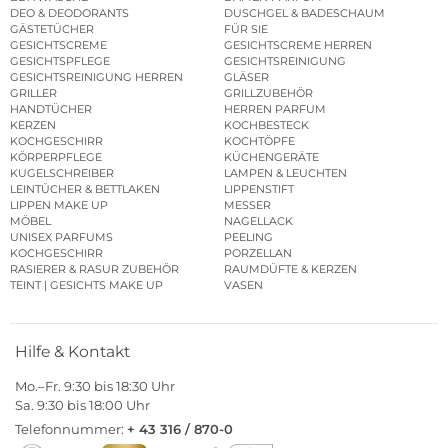
DEO & DEODORANTS
DUSCHGEL & BADESCHAUM
GÄSTETÜCHER
FÜR SIE
GESICHTSCREME
GESICHTSCREME HERREN
GESICHTSPFLEGE
GESICHTSREINIGUNG
GESICHTSREINIGUNG HERREN
GLÄSER
GRILLER
GRILLZUBEHÖR
HANDTÜCHER
HERREN PARFUM
KERZEN
KOCHBESTECK
KOCHGESCHIRR
KOCHTÖPFE
KÖRPERPFLEGE
KÜCHENGERÄTE
KUGELSCHREIBER
LAMPEN & LEUCHTEN
LEINTÜCHER & BETTLAKEN
LIPPENSTIFT
LIPPEN MAKE UP
MESSER
MÖBEL
NAGELLACK
UNISEX PARFUMS
PEELING
KOCHGESCHIRR
PORZELLAN
RASIERER & RASUR ZUBEHÖR
RAUMDÜFTE & KERZEN
TEINT | GESICHTS MAKE UP
VASEN
Hilfe & Kontakt
Mo.–Fr. 9:30 bis 18:30 Uhr
Sa. 9:30 bis 18:00 Uhr
Telefonnummer:
+ 43 316 / 870-0