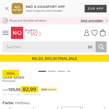
K&Ö & GIGASPORT APP
ZUR APP
Jetzt kostenlos downloaden
Pluscard Vorteile erhalten
KOSTENLOSER VERSAND* & RÜCKVERSAND
Jetzt anmelden
UNSERE APP
CLICK &
CLICK &
COLLECT
RESERVE
BIS ZU -50% IM FINAL SALE
DEAL
GRAN SASSO
Pullover
82,99
139,95
Jetzt
sparen
UVP
inkl. Mwst zzgl.
Versandkosten
Farbe:
Hellblau