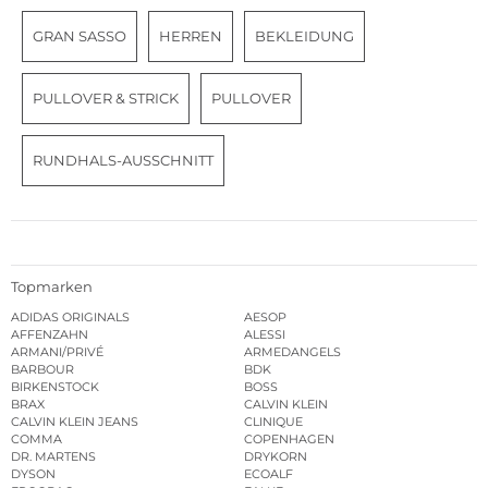
GRAN SASSO
HERREN
BEKLEIDUNG
PULLOVER & STRICK
PULLOVER
RUNDHALS-AUSSCHNITT
Topmarken
ADIDAS ORIGINALS
AESOP
AFFENZAHN
ALESSI
ARMANI/PRIVÉ
ARMEDANGELS
BARBOUR
BDK
BIRKENSTOCK
BOSS
BRAX
CALVIN KLEIN
CALVIN KLEIN JEANS
CLINIQUE
COMMA
COPENHAGEN
DR. MARTENS
DRYKORN
DYSON
ECOALF