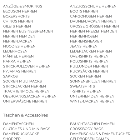
ANZÜGE & SMOKINGS
ANZUGSSCHUHE HERREN
BLOUSON HERREN
BOOTS HERREN
BOXERSHORTS
CARGOHOSEN HERREN
CHINOS HERREN
DAUNENJACKEN HERREN
GILETS HERREN
GROSSE GRÖSSEN HERREN
HERREN BUSINESSHEMDEN
HERREN FREIZEITHEMDEN
HERREN HEMDEN
HERRENHOSEN
HERRENJACKEN
HERRENSNEAKER
HOODIES HERREN
JEANS HERREN
LEDERHOSEN
LEDERJACKEN HERREN
MÄNTEL HERREN
OVERSHIRTS HERREN
PARKA HERREN
POLOSHIRTS HERREN
STRICKPULLOVER HERREN
PULLUNDER HERREN
PYJAMAS HERREN
RUCKSÄCKE HERREN
SAKKOS
SOCKEN HERREN
SOCKEN MULTIPACKS
SONNENBRILLEN HERREN
STRICKJACKEN HERREN
SWEATSHIRTS
TRACHTENMODE HERREN
T-SHIRTS HERREN
ÜBERGANGSJACKEN HERREN
UNTERHEMDEN HERREN
UNTERWÄSCHE HERREN
WINTERJACKEN HERREN
Taschen & Accessoires
DAMENTASCHEN
BAUCHTASCHEN DAMEN
CLUTCHES UND MINIBAGS
CROSSBODY BAGS
DAMENRUCKSÄCKE
DAMENSCHALS & DAMENTÜCHER
SHOPPER
GELDBÖRSEN DAMEN