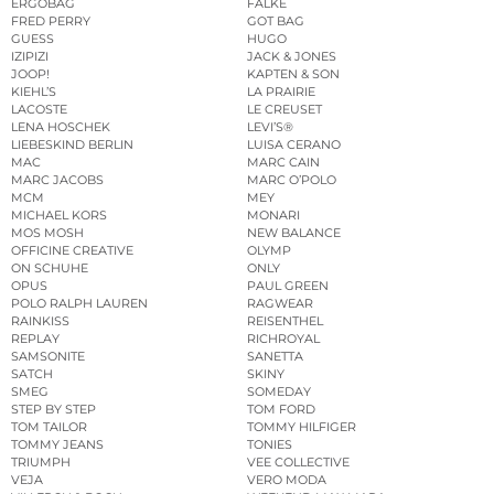
ERGOBAG
FALKE
FRED PERRY
GOT BAG
GUESS
HUGO
IZIPIZI
JACK & JONES
JOOP!
KAPTEN & SON
KIEHL’S
LA PRAIRIE
LACOSTE
LE CREUSET
LENA HOSCHEK
LEVI’S®
LIEBESKIND BERLIN
LUISA CERANO
MAC
MARC CAIN
MARC JACOBS
MARC O’POLO
MCM
MEY
MICHAEL KORS
MONARI
MOS MOSH
NEW BALANCE
OFFICINE CREATIVE
OLYMP
ON SCHUHE
ONLY
OPUS
PAUL GREEN
POLO RALPH LAUREN
RAGWEAR
RAINKISS
REISENTHEL
REPLAY
RICHROYAL
SAMSONITE
SANETTA
SATCH
SKINY
SMEG
SOMEDAY
STEP BY STEP
TOM FORD
TOM TAILOR
TOMMY HILFIGER
TOMMY JEANS
TONIES
TRIUMPH
VEE COLLECTIVE
VEJA
VERO MODA