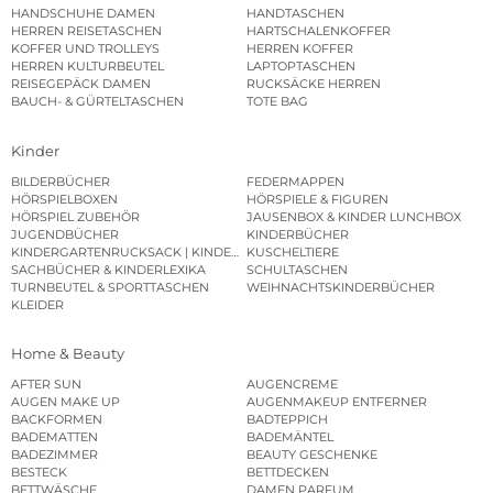
HANDSCHUHE DAMEN
HANDTASCHEN
HERREN REISETASCHEN
HARTSCHALENKOFFER
KOFFER UND TROLLEYS
HERREN KOFFER
HERREN KULTURBEUTEL
LAPTOPTASCHEN
REISEGEPÄCK DAMEN
RUCKSÄCKE HERREN
BAUCH- & GÜRTELTASCHEN
TOTE BAG
Kinder
BILDERBÜCHER
FEDERMAPPEN
HÖRSPIELBOXEN
HÖRSPIELE & FIGUREN
HÖRSPIEL ZUBEHÖR
JAUSENBOX & KINDER LUNCHBOX
JUGENDBÜCHER
KINDERBÜCHER
KINDERGARTENRUCKSACK | KINDERGARTENBEUTEL
KUSCHELTIERE
SACHBÜCHER & KINDERLEXIKA
SCHULTASCHEN
TURNBEUTEL & SPORTTASCHEN
WEIHNACHTSKINDERBÜCHER
KLEIDER
Home & Beauty
AFTER SUN
AUGENCREME
AUGEN MAKE UP
AUGENMAKEUP ENTFERNER
BACKFORMEN
BADTEPPICH
BADEMATTEN
BADEMÄNTEL
BADEZIMMER
BEAUTY GESCHENKE
BESTECK
BETTDECKEN
BETTWÄSCHE
DAMEN PARFUM