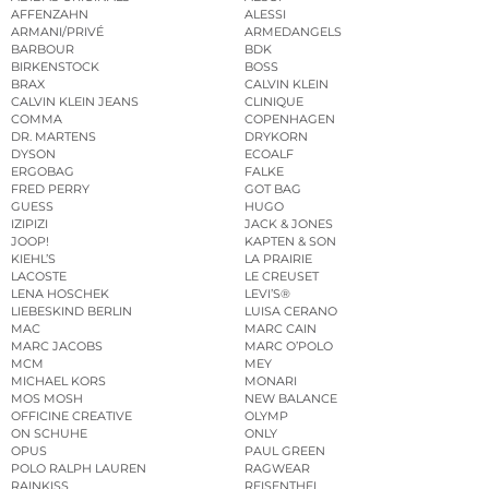
AFFENZAHN
ALESSI
ARMANI/PRIVÉ
ARMEDANGELS
BARBOUR
BDK
BIRKENSTOCK
BOSS
BRAX
CALVIN KLEIN
CALVIN KLEIN JEANS
CLINIQUE
COMMA
COPENHAGEN
DR. MARTENS
DRYKORN
DYSON
ECOALF
ERGOBAG
FALKE
FRED PERRY
GOT BAG
GUESS
HUGO
IZIPIZI
JACK & JONES
JOOP!
KAPTEN & SON
KIEHL’S
LA PRAIRIE
LACOSTE
LE CREUSET
LENA HOSCHEK
LEVI’S®
LIEBESKIND BERLIN
LUISA CERANO
MAC
MARC CAIN
MARC JACOBS
MARC O’POLO
MCM
MEY
MICHAEL KORS
MONARI
MOS MOSH
NEW BALANCE
OFFICINE CREATIVE
OLYMP
ON SCHUHE
ONLY
OPUS
PAUL GREEN
POLO RALPH LAUREN
RAGWEAR
RAINKISS
REISENTHEL