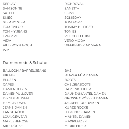
REPLAY
RICHROYAL
SAMSONITE
SANETTA
SATCH
SKINY
SMEG
SOMEDAY
STEP BY STEP
TOM FORD
TOM TAILOR
TOMMY HILFIGER
TOMMY JEANS
TONIES
TRIUMPH
VEE COLLECTIVE
VEJA
VERO MODA
VILLEROY & BOCH
WEEKEND MAX MARA
WMF
Damenmode & Schuhe
BALLOON / BARREL JEANS
BHS
BIKINIS
BLAZER FÜR DAMEN
BLUSEN
BOOTS
CAPES
CHELSEABOOTS
DAMENHOSEN
DAMENKLEIDER
DAMENPULLOVER
DAUNENMÄNTEL DAMEN
DIRNDLBLUSEN
GROSSE GRÖSSEN DAMEN
HEMDBLUSEN
JACKEN FÜR DAMEN
JEANS DAMEN
KURZE RÖCKE
LANGE RÖCKE
LEGGINGS DAMEN
LOUNGEWEAR
MÄNTEL DAMEN
MARLENEHOSE
MAXIKLEIDER
MIDI RÖCKE
MIDIKLEIDER