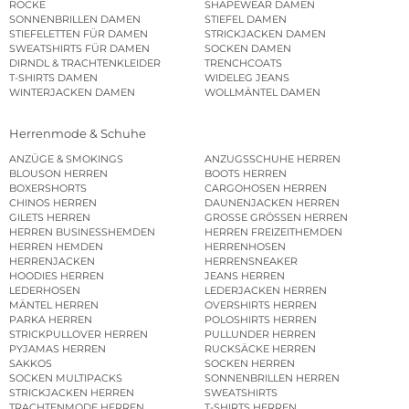
RÖCKE
SHAPEWEAR DAMEN
SONNENBRILLEN DAMEN
STIEFEL DAMEN
STIEFELETTEN FÜR DAMEN
STRICKJACKEN DAMEN
SWEATSHIRTS FÜR DAMEN
SOCKEN DAMEN
DIRNDL & TRACHTENKLEIDER
TRENCHCOATS
T-SHIRTS DAMEN
WIDELEG JEANS
WINTERJACKEN DAMEN
WOLLMÄNTEL DAMEN
Herrenmode & Schuhe
ANZÜGE & SMOKINGS
ANZUGSSCHUHE HERREN
BLOUSON HERREN
BOOTS HERREN
BOXERSHORTS
CARGOHOSEN HERREN
CHINOS HERREN
DAUNENJACKEN HERREN
GILETS HERREN
GROSSE GRÖSSEN HERREN
HERREN BUSINESSHEMDEN
HERREN FREIZEITHEMDEN
HERREN HEMDEN
HERRENHOSEN
HERRENJACKEN
HERRENSNEAKER
HOODIES HERREN
JEANS HERREN
LEDERHOSEN
LEDERJACKEN HERREN
MÄNTEL HERREN
OVERSHIRTS HERREN
PARKA HERREN
POLOSHIRTS HERREN
STRICKPULLOVER HERREN
PULLUNDER HERREN
PYJAMAS HERREN
RUCKSÄCKE HERREN
SAKKOS
SOCKEN HERREN
SOCKEN MULTIPACKS
SONNENBRILLEN HERREN
STRICKJACKEN HERREN
SWEATSHIRTS
TRACHTENMODE HERREN
T-SHIRTS HERREN