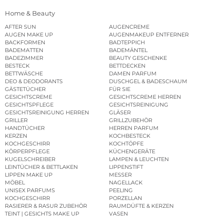
Home & Beauty
AFTER SUN
AUGENCREME
AUGEN MAKE UP
AUGENMAKEUP ENTFERNER
BACKFORMEN
BADTEPPICH
BADEMATTEN
BADEMÄNTEL
BADEZIMMER
BEAUTY GESCHENKE
BESTECK
BETTDECKEN
BETTWÄSCHE
DAMEN PARFUM
DEO & DEODORANTS
DUSCHGEL & BADESCHAUM
GÄSTETÜCHER
FÜR SIE
GESICHTSCREME
GESICHTSCREME HERREN
GESICHTSPFLEGE
GESICHTSREINIGUNG
GESICHTSREINIGUNG HERREN
GLÄSER
GRILLER
GRILLZUBEHÖR
HANDTÜCHER
HERREN PARFUM
KERZEN
KOCHBESTECK
KOCHGESCHIRR
KOCHTÖPFE
KÖRPERPFLEGE
KÜCHENGERÄTE
KUGELSCHREIBER
LAMPEN & LEUCHTEN
LEINTÜCHER & BETTLAKEN
LIPPENSTIFT
LIPPEN MAKE UP
MESSER
MÖBEL
NAGELLACK
UNISEX PARFUMS
PEELING
KOCHGESCHIRR
PORZELLAN
RASIERER & RASUR ZUBEHÖR
RAUMDÜFTE & KERZEN
TEINT | GESICHTS MAKE UP
VASEN