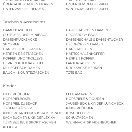
ÜBERGANGSJACKEN HERREN
UNTERHEMDEN HERREN
UNTERWÄSCHE HERREN
WINTERJACKEN HERREN
Taschen & Accessoires
DAMENTASCHEN
BAUCHTASCHEN DAMEN
CLUTCHES UND MINIBAGS
CROSSBODY BAGS
DAMENRUCKSÄCKE
DAMENSCHALS & DAMENTÜCHER
SHOPPER
GELDBÖRSEN DAMEN
HANDSCHUHE DAMEN
HANDTASCHEN
HERREN REISETASCHEN
HARTSCHALENKOFFER
KOFFER UND TROLLEYS
HERREN KOFFER
HERREN KULTURBEUTEL
LAPTOPTASCHEN
REISEGEPÄCK DAMEN
RUCKSÄCKE HERREN
BAUCH- & GÜRTELTASCHEN
TOTE BAG
Kinder
BILDERBÜCHER
FEDERMAPPEN
HÖRSPIELBOXEN
HÖRSPIELE & FIGUREN
HÖRSPIEL ZUBEHÖR
JAUSENBOX & KINDER LUNCHBOX
JUGENDBÜCHER
KINDERBÜCHER
KINDERGARTENRUCKSACK | KINDERGARTENBEUTEL
KUSCHELTIERE
SACHBÜCHER & KINDERLEXIKA
SCHULTASCHEN
TURNBEUTEL & SPORTTASCHEN
WEIHNACHTSKINDERBÜCHER
KLEIDER