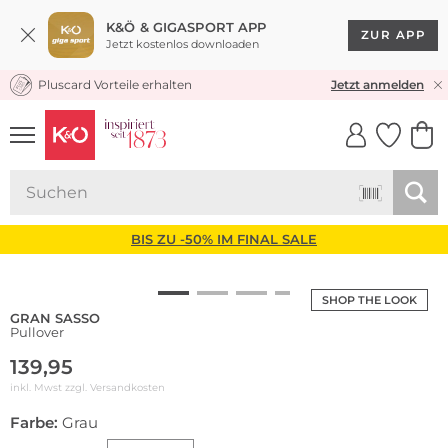
K&Ö & GIGASPORT APP
ZUR APP
Jetzt kostenlos downloaden
Pluscard Vorteile erhalten
KOSTENLOSER VERSAND* & RÜCKVERSAND
Jetzt anmelden
UNSERE APP
CLICK &
CLICK &
COLLECT
RESERVE
BIS ZU -50% IM FINAL SALE
SHOP THE LOOK
GRAN SASSO
Pullover
139,95
inkl. Mwst zzgl.
Versandkosten
Farbe:
Grau