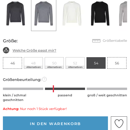
Größe:
Größentabelle
Welche Größe passt mir?
46
48
50
52
54
56
Alternativen
Alternativen
Alternativen
Größenbeurteilung:
?
klein / schmal
passend
groß / weit geschnitten
geschnitten
Achtung:
Nur noch 1 Stück verfügbar!
IN DEN WARENKORB