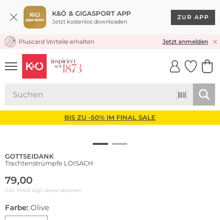
K&Ö & GIGASPORT APP
ZUR APP
Jetzt kostenlos downloaden
Pluscard Vorteile erhalten
KOSTENLOSER VERSAND* & RÜCKVERSAND
Jetzt anmelden
UNSERE APP
CLICK &
CLICK &
COLLECT
RESERVE
BIS ZU -50% IM FINAL SALE
GOTTSEIDANK
Trachtenstrümpfe LOISACH
79,00
inkl. Mwst zzgl.
Versandkosten
Farbe:
Olive