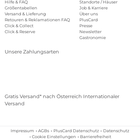
Hilfe & FAQ
Standorte / Häuser
Größentabellen
Job & Karriere
Versand & Lieferung
Über uns
Retouren & Reklamationen FAQ
PlusCard
Click & Collect
Presse
Click & Reserve
Newsletter
Gastronomie
Unsere Zahlungsarten
Klarna
Paypal
Mastercard
Visa
Diners
Eps
Shop
Applepay
Amazon
Gratis Versand* nach Österreich Internationaler
Versand
Impressum
AGBs
PlusCard Datenschutz
Datenschutz
Cookie Einstellungen
Barrierefreiheit