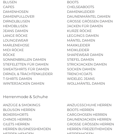
BLUSEN
BOOTS
CAPES
CHELSEABOOTS
DAMENHOSEN
DAMENKLEIDER
DAMENPULLOVER
DAUNENMÄNTEL DAMEN
DIRNDLBLUSEN
GROSSE GRÖSSEN DAMEN
HEMDBLUSEN
JACKEN FÜR DAMEN
JEANS DAMEN
KURZE RÖCKE
LANGE RÖCKE
LEGGINGS DAMEN
LOUNGEWEAR
MÄNTEL DAMEN
MARLENEHOSE
MAXIKLEIDER
MIDI RÖCKE
MIDIKLEIDER
RÖCKE
SHAPEWEAR DAMEN
SONNENBRILLEN DAMEN
STIEFEL DAMEN
STIEFELETTEN FÜR DAMEN
STRICKJACKEN DAMEN
SWEATSHIRTS FÜR DAMEN
SOCKEN DAMEN
DIRNDL & TRACHTENKLEIDER
TRENCHCOATS
T-SHIRTS DAMEN
WIDELEG JEANS
WINTERJACKEN DAMEN
WOLLMÄNTEL DAMEN
Herrenmode & Schuhe
ANZÜGE & SMOKINGS
ANZUGSSCHUHE HERREN
BLOUSON HERREN
BOOTS HERREN
BOXERSHORTS
CARGOHOSEN HERREN
CHINOS HERREN
DAUNENJACKEN HERREN
GILETS HERREN
GROSSE GRÖSSEN HERREN
HERREN BUSINESSHEMDEN
HERREN FREIZEITHEMDEN
HERREN HEMDEN
HERRENHOSEN