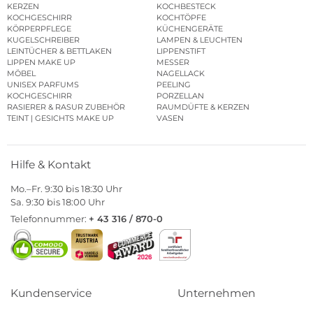
KERZEN
KOCHBESTECK
KOCHGESCHIRR
KOCHTÖPFE
KÖRPERPFLEGE
KÜCHENGERÄTE
KUGELSCHREIBER
LAMPEN & LEUCHTEN
LEINTÜCHER & BETTLAKEN
LIPPENSTIFT
LIPPEN MAKE UP
MESSER
MÖBEL
NAGELLACK
UNISEX PARFUMS
PEELING
KOCHGESCHIRR
PORZELLAN
RASIERER & RASUR ZUBEHÖR
RAUMDÜFTE & KERZEN
TEINT | GESICHTS MAKE UP
VASEN
Hilfe & Kontakt
Mo.–Fr. 9:30 bis 18:30 Uhr
Sa. 9:30 bis 18:00 Uhr
Telefonnummer:
+ 43 316 / 870-0
Kundenservice
Unternehmen