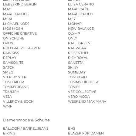
LIEBESKIND BERLIN
LUISA CERANO
MAC
MARC CAIN
MARC JACOBS
MARC O’POLO
MCM
MEY
MICHAEL KORS
MONARI
MOS MOSH
NEW BALANCE
OFFICINE CREATIVE
OLYMP
ON SCHUHE
ONLY
OPUS
PAUL GREEN
POLO RALPH LAUREN
RAGWEAR
RAINKISS
REISENTHEL
REPLAY
RICHROYAL
SAMSONITE
SANETTA
SATCH
SKINY
SMEG
SOMEDAY
STEP BY STEP
TOM FORD
TOM TAILOR
TOMMY HILFIGER
TOMMY JEANS
TONIES
TRIUMPH
VEE COLLECTIVE
VEJA
VERO MODA
VILLEROY & BOCH
WEEKEND MAX MARA
WMF
Damenmode & Schuhe
BALLOON / BARREL JEANS
BHS
BIKINIS
BLAZER FÜR DAMEN