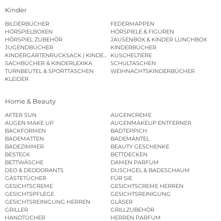
Kinder
BILDERBÜCHER
FEDERMAPPEN
HÖRSPIELBOXEN
HÖRSPIELE & FIGUREN
HÖRSPIEL ZUBEHÖR
JAUSENBOX & KINDER LUNCHBOX
JUGENDBÜCHER
KINDERBÜCHER
KINDERGARTENRUCKSACK | KINDERGARTENBEUTEL
KUSCHELTIERE
SACHBÜCHER & KINDERLEXIKA
SCHULTASCHEN
TURNBEUTEL & SPORTTASCHEN
WEIHNACHTSKINDERBÜCHER
KLEIDER
Home & Beauty
AFTER SUN
AUGENCREME
AUGEN MAKE UP
AUGENMAKEUP ENTFERNER
BACKFORMEN
BADTEPPICH
BADEMATTEN
BADEMÄNTEL
BADEZIMMER
BEAUTY GESCHENKE
BESTECK
BETTDECKEN
BETTWÄSCHE
DAMEN PARFUM
DEO & DEODORANTS
DUSCHGEL & BADESCHAUM
GÄSTETÜCHER
FÜR SIE
GESICHTSCREME
GESICHTSCREME HERREN
GESICHTSPFLEGE
GESICHTSREINIGUNG
GESICHTSREINIGUNG HERREN
GLÄSER
GRILLER
GRILLZUBEHÖR
HANDTÜCHER
HERREN PARFUM