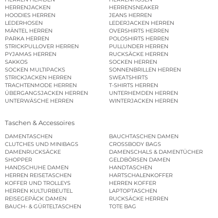
HERRENJACKEN
HERRENSNEAKER
HOODIES HERREN
JEANS HERREN
LEDERHOSEN
LEDERJACKEN HERREN
MÄNTEL HERREN
OVERSHIRTS HERREN
PARKA HERREN
POLOSHIRTS HERREN
STRICKPULLOVER HERREN
PULLUNDER HERREN
PYJAMAS HERREN
RUCKSÄCKE HERREN
SAKKOS
SOCKEN HERREN
SOCKEN MULTIPACKS
SONNENBRILLEN HERREN
STRICKJACKEN HERREN
SWEATSHIRTS
TRACHTENMODE HERREN
T-SHIRTS HERREN
ÜBERGANGSJACKEN HERREN
UNTERHEMDEN HERREN
UNTERWÄSCHE HERREN
WINTERJACKEN HERREN
Taschen & Accessoires
DAMENTASCHEN
BAUCHTASCHEN DAMEN
CLUTCHES UND MINIBAGS
CROSSBODY BAGS
DAMENRUCKSÄCKE
DAMENSCHALS & DAMENTÜCHER
SHOPPER
GELDBÖRSEN DAMEN
HANDSCHUHE DAMEN
HANDTASCHEN
HERREN REISETASCHEN
HARTSCHALENKOFFER
KOFFER UND TROLLEYS
HERREN KOFFER
HERREN KULTURBEUTEL
LAPTOPTASCHEN
REISEGEPÄCK DAMEN
RUCKSÄCKE HERREN
BAUCH- & GÜRTELTASCHEN
TOTE BAG