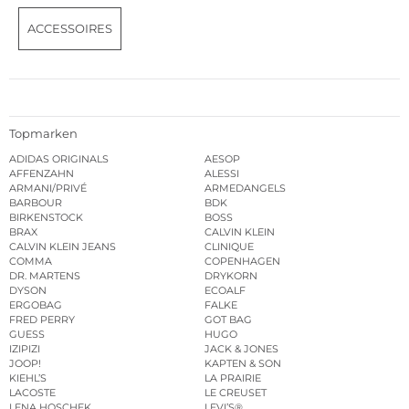
ACCESSOIRES
Topmarken
ADIDAS ORIGINALS
AESOP
AFFENZAHN
ALESSI
ARMANI/PRIVÉ
ARMEDANGELS
BARBOUR
BDK
BIRKENSTOCK
BOSS
BRAX
CALVIN KLEIN
CALVIN KLEIN JEANS
CLINIQUE
COMMA
COPENHAGEN
DR. MARTENS
DRYKORN
DYSON
ECOALF
ERGOBAG
FALKE
FRED PERRY
GOT BAG
GUESS
HUGO
IZIPIZI
JACK & JONES
JOOP!
KAPTEN & SON
KIEHL’S
LA PRAIRIE
LACOSTE
LE CREUSET
LENA HOSCHEK
LEVI’S®