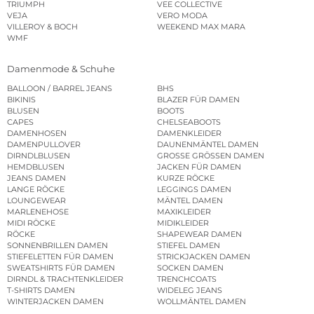
TRIUMPH
VEE COLLECTIVE
VEJA
VERO MODA
VILLEROY & BOCH
WEEKEND MAX MARA
WMF
Damenmode & Schuhe
BALLOON / BARREL JEANS
BHS
BIKINIS
BLAZER FÜR DAMEN
BLUSEN
BOOTS
CAPES
CHELSEABOOTS
DAMENHOSEN
DAMENKLEIDER
DAMENPULLOVER
DAUNENMÄNTEL DAMEN
DIRNDLBLUSEN
GROSSE GRÖSSEN DAMEN
HEMDBLUSEN
JACKEN FÜR DAMEN
JEANS DAMEN
KURZE RÖCKE
LANGE RÖCKE
LEGGINGS DAMEN
LOUNGEWEAR
MÄNTEL DAMEN
MARLENEHOSE
MAXIKLEIDER
MIDI RÖCKE
MIDIKLEIDER
RÖCKE
SHAPEWEAR DAMEN
SONNENBRILLEN DAMEN
STIEFEL DAMEN
STIEFELETTEN FÜR DAMEN
STRICKJACKEN DAMEN
SWEATSHIRTS FÜR DAMEN
SOCKEN DAMEN
DIRNDL & TRACHTENKLEIDER
TRENCHCOATS
T-SHIRTS DAMEN
WIDELEG JEANS
WINTERJACKEN DAMEN
WOLLMÄNTEL DAMEN