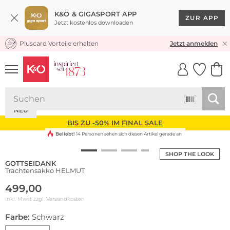
K&Ö & GIGASPORT APP
ZUR APP
Jetzt kostenlos downloaden
Pluscard Vorteile erhalten
KOSTENLOSER VERSAND* & RÜCKVERSAND
Jetzt anmelden
UNSERE APP
CLICK &
CLICK &
COLLECT
RESERVE
NEU
BIS ZU -50% IM FINAL SALE
Beliebt!
14 Personen sehen sich diesen Artikel gerade an
SHOP THE LOOK
GOTTSEIDANK
Trachtensakko HELMUT
499,00
inkl. Mwst zzgl.
Versandkosten
Farbe:
Schwarz