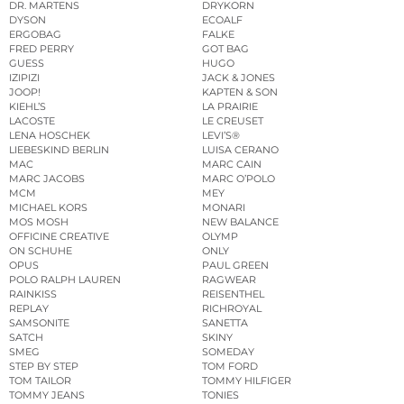
DR. MARTENS
DRYKORN
DYSON
ECOALF
ERGOBAG
FALKE
FRED PERRY
GOT BAG
GUESS
HUGO
IZIPIZI
JACK & JONES
JOOP!
KAPTEN & SON
KIEHL’S
LA PRAIRIE
LACOSTE
LE CREUSET
LENA HOSCHEK
LEVI’S®
LIEBESKIND BERLIN
LUISA CERANO
MAC
MARC CAIN
MARC JACOBS
MARC O’POLO
MCM
MEY
MICHAEL KORS
MONARI
MOS MOSH
NEW BALANCE
OFFICINE CREATIVE
OLYMP
ON SCHUHE
ONLY
OPUS
PAUL GREEN
POLO RALPH LAUREN
RAGWEAR
RAINKISS
REISENTHEL
REPLAY
RICHROYAL
SAMSONITE
SANETTA
SATCH
SKINY
SMEG
SOMEDAY
STEP BY STEP
TOM FORD
TOM TAILOR
TOMMY HILFIGER
TOMMY JEANS
TONIES