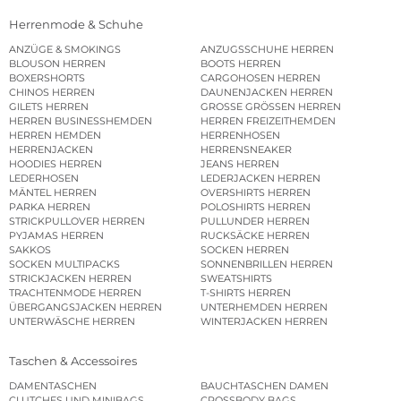
Herrenmode & Schuhe
ANZÜGE & SMOKINGS
ANZUGSSCHUHE HERREN
BLOUSON HERREN
BOOTS HERREN
BOXERSHORTS
CARGOHOSEN HERREN
CHINOS HERREN
DAUNENJACKEN HERREN
GILETS HERREN
GROSSE GRÖSSEN HERREN
HERREN BUSINESSHEMDEN
HERREN FREIZEITHEMDEN
HERREN HEMDEN
HERRENHOSEN
HERRENJACKEN
HERRENSNEAKER
HOODIES HERREN
JEANS HERREN
LEDERHOSEN
LEDERJACKEN HERREN
MÄNTEL HERREN
OVERSHIRTS HERREN
PARKA HERREN
POLOSHIRTS HERREN
STRICKPULLOVER HERREN
PULLUNDER HERREN
PYJAMAS HERREN
RUCKSÄCKE HERREN
SAKKOS
SOCKEN HERREN
SOCKEN MULTIPACKS
SONNENBRILLEN HERREN
STRICKJACKEN HERREN
SWEATSHIRTS
TRACHTENMODE HERREN
T-SHIRTS HERREN
ÜBERGANGSJACKEN HERREN
UNTERHEMDEN HERREN
UNTERWÄSCHE HERREN
WINTERJACKEN HERREN
Taschen & Accessoires
DAMENTASCHEN
BAUCHTASCHEN DAMEN
CLUTCHES UND MINIBAGS
CROSSBODY BAGS