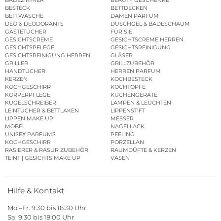
BADEZIMMER
BEAUTY GESCHENKE
BESTECK
BETTDECKEN
BETTWÄSCHE
DAMEN PARFUM
DEO & DEODORANTS
DUSCHGEL & BADESCHAUM
GÄSTETÜCHER
FÜR SIE
GESICHTSCREME
GESICHTSCREME HERREN
GESICHTSPFLEGE
GESICHTSREINIGUNG
GESICHTSREINIGUNG HERREN
GLÄSER
GRILLER
GRILLZUBEHÖR
HANDTÜCHER
HERREN PARFUM
KERZEN
KOCHBESTECK
KOCHGESCHIRR
KOCHTÖPFE
KÖRPERPFLEGE
KÜCHENGERÄTE
KUGELSCHREIBER
LAMPEN & LEUCHTEN
LEINTÜCHER & BETTLAKEN
LIPPENSTIFT
LIPPEN MAKE UP
MESSER
MÖBEL
NAGELLACK
UNISEX PARFUMS
PEELING
KOCHGESCHIRR
PORZELLAN
RASIERER & RASUR ZUBEHÖR
RAUMDÜFTE & KERZEN
TEINT | GESICHTS MAKE UP
VASEN
Hilfe & Kontakt
Mo.–Fr. 9:30 bis 18:30 Uhr
Sa. 9:30 bis 18:00 Uhr