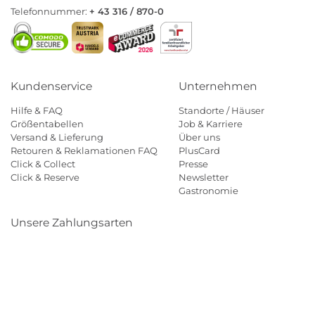
Telefonnummer:
+ 43 316 / 870-0
Kundenservice
Unternehmen
Hilfe & FAQ
Standorte / Häuser
Größentabellen
Job & Karriere
Versand & Lieferung
Über uns
Retouren & Reklamationen FAQ
PlusCard
Click & Collect
Presse
Click & Reserve
Newsletter
Gastronomie
Unsere Zahlungsarten
Klarna
Paypal
Mastercard
Visa
Diners
Eps
Shop
Applepay
Amazon