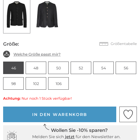
Größe:
Größentabelle
Welche Größe passt mir?
46
48
50
52
54
56
98
102
106
Achtung:
Nur noch 1 Stück verfügbar!
IN DEN WARENKORB
Wollen Sie -10% sparen?
Melden Sie sich
jetzt
für den Newsletter an.