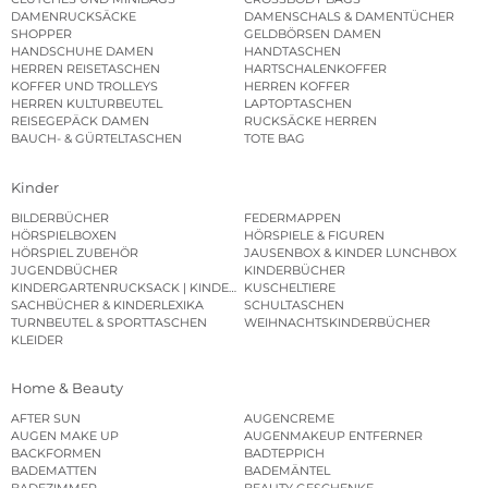
DAMENRUCKSÄCKE
DAMENSCHALS & DAMENTÜCHER
SHOPPER
GELDBÖRSEN DAMEN
HANDSCHUHE DAMEN
HANDTASCHEN
HERREN REISETASCHEN
HARTSCHALENKOFFER
KOFFER UND TROLLEYS
HERREN KOFFER
HERREN KULTURBEUTEL
LAPTOPTASCHEN
REISEGEPÄCK DAMEN
RUCKSÄCKE HERREN
BAUCH- & GÜRTELTASCHEN
TOTE BAG
Kinder
BILDERBÜCHER
FEDERMAPPEN
HÖRSPIELBOXEN
HÖRSPIELE & FIGUREN
HÖRSPIEL ZUBEHÖR
JAUSENBOX & KINDER LUNCHBOX
JUGENDBÜCHER
KINDERBÜCHER
KINDERGARTENRUCKSACK | KINDERGARTENBEUTEL
KUSCHELTIERE
SACHBÜCHER & KINDERLEXIKA
SCHULTASCHEN
TURNBEUTEL & SPORTTASCHEN
WEIHNACHTSKINDERBÜCHER
KLEIDER
Home & Beauty
AFTER SUN
AUGENCREME
AUGEN MAKE UP
AUGENMAKEUP ENTFERNER
BACKFORMEN
BADTEPPICH
BADEMATTEN
BADEMÄNTEL