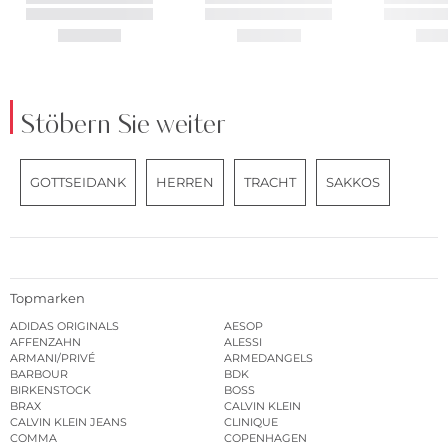
Stöbern Sie weiter
GOTTSEIDANK
HERREN
TRACHT
SAKKOS
Topmarken
ADIDAS ORIGINALS
AESOP
AFFENZAHN
ALESSI
ARMANI/PRIVÉ
ARMEDANGELS
BARBOUR
BDK
BIRKENSTOCK
BOSS
BRAX
CALVIN KLEIN
CALVIN KLEIN JEANS
CLINIQUE
COMMA
COPENHAGEN