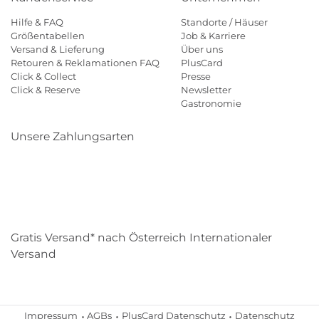
Hilfe & FAQ
Standorte / Häuser
Größentabellen
Job & Karriere
Versand & Lieferung
Über uns
Retouren & Reklamationen FAQ
PlusCard
Click & Collect
Presse
Click & Reserve
Newsletter
Gastronomie
Unsere Zahlungsarten
Klarna
Paypal
Mastercard
Visa
Diners
Eps
Shop
Applepay
Amazon
Gratis Versand* nach Österreich Internationaler
Versand
Impressum
AGBs
PlusCard Datenschutz
Datenschutz