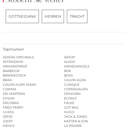
Stöbern Sie weiter
GOTTSEIDANK
HERREN
TRACHT
Topmarken
ADIDAS ORIGINALS
AESOP
AFFENZAHN
ALESSI
ARMANI/PRIVÉ
ARMEDANGELS
BARBOUR
BDK
BIRKENSTOCK
BOSS
BRAX
CALVIN KLEIN
CALVIN KLEIN JEANS
CLINIQUE
COMMA
COPENHAGEN
DR. MARTENS
DRYKORN
DYSON
ECOALF
ERGOBAG
FALKE
FRED PERRY
GOT BAG
GUESS
HUGO
IZIPIZI
JACK & JONES
JOOP!
KAPTEN & SON
KIEHL’S
LA PRAIRIE