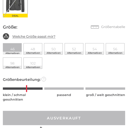
DEAL
Größe:
Größentabelle
Welche Größe passt mir?
46
48
50
52
54
56
Alternativen
Alternativen
Alternativen
Alternativen
Alternativen
Alternativen
98
102
Alternativen
Alternativen
Größenbeurteilung:
?
klein / schmal
passend
groß / weit geschnitten
geschnitten
AUSVERKAUFT