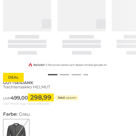
Beliebt!
5 Personen sehen sich diesen Artikel gerade an
DEAL
GOTTSEIDANK
Trachtensakko HELMUT
298,99
499,00
Jetzt
sparen
UVP
inkl. Mwst zzgl.
Versandkosten
Farbe:
Grau