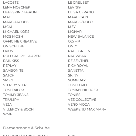
LACOSTE
LE CREUSET
LENA HOSCHEK
LEVI’S®
LIEBESKIND BERLIN
LUISA CERANO
MAC
MARC CAIN
MARC JACOBS
MARC O’POLO
MCM
MEY
MICHAEL KORS
MONARI
MOS MOSH
NEW BALANCE
OFFICINE CREATIVE
OLYMP
ON SCHUHE
ONLY
OPUS
PAUL GREEN
POLO RALPH LAUREN
RAGWEAR
RAINKISS
REISENTHEL
REPLAY
RICHROYAL
SAMSONITE
SANETTA
SATCH
SKINY
SMEG
SOMEDAY
STEP BY STEP
TOM FORD
TOM TAILOR
TOMMY HILFIGER
TOMMY JEANS
TONIES
TRIUMPH
VEE COLLECTIVE
VEJA
VERO MODA
VILLEROY & BOCH
WEEKEND MAX MARA
WMF
Damenmode & Schuhe