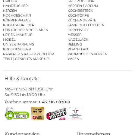
GRILLER
GRILLZUBEHÖR
HANDTÜCHER
HERREN PARFUM
KERZEN
KOCHBESTECK
KOCHGESCHIRR
KOCHTÖPFE
KÖRPERPFLEGE
KÜCHENGERÄTE
KUGELSCHREIBER
LAMPEN & LEUCHTEN
LEINTÜCHER & BETTLAKEN
LIPPENSTIFT
LIPPEN MAKE UP
MESSER
MÖBEL
NAGELLACK
UNISEX PARFUMS
PEELING
KOCHGESCHIRR
PORZELLAN
RASIERER & RASUR ZUBEHÖR
RAUMDÜFTE & KERZEN
TEINT | GESICHTS MAKE UP
VASEN
Hilfe & Kontakt
Mo.–Fr. 9:30 bis 18:30 Uhr
Sa. 9:30 bis 18:00 Uhr
Telefonnummer:
+ 43 316 / 870-0
Kundenservice
Unternehmen