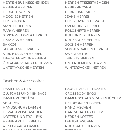
HERREN BUSINESSHEMDEN
HERREN FREIZEITHEMDEN
HERREN HEMDEN
HERRENHOSEN
HERRENJACKEN
HERRENSNEAKER
HOODIES HERREN
JEANS HERREN
LEDERHOSEN
LEDERJACKEN HERREN
MÄNTEL HERREN
OVERSHIRTS HERREN
PARKA HERREN
POLOSHIRTS HERREN
STRICKPULLOVER HERREN
PULLUNDER HERREN
PYJAMAS HERREN
RUCKSÄCKE HERREN
SAKKOS
SOCKEN HERREN
SOCKEN MULTIPACKS
SONNENBRILLEN HERREN
STRICKJACKEN HERREN
SWEATSHIRTS
TRACHTENMODE HERREN
T-SHIRTS HERREN
ÜBERGANGSJACKEN HERREN
UNTERHEMDEN HERREN
UNTERWÄSCHE HERREN
WINTERJACKEN HERREN
Taschen & Accessoires
DAMENTASCHEN
BAUCHTASCHEN DAMEN
CLUTCHES UND MINIBAGS
CROSSBODY BAGS
DAMENRUCKSÄCKE
DAMENSCHALS & DAMENTÜCHER
SHOPPER
GELDBÖRSEN DAMEN
HANDSCHUHE DAMEN
HANDTASCHEN
HERREN REISETASCHEN
HARTSCHALENKOFFER
KOFFER UND TROLLEYS
HERREN KOFFER
HERREN KULTURBEUTEL
LAPTOPTASCHEN
REISEGEPÄCK DAMEN
RUCKSÄCKE HERREN