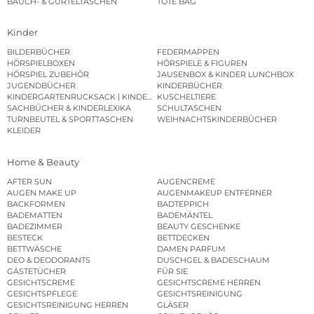
BAUCH- & GÜRTELTASCHEN
TOTE BAG
Kinder
BILDERBÜCHER
FEDERMAPPEN
HÖRSPIELBOXEN
HÖRSPIELE & FIGUREN
HÖRSPIEL ZUBEHÖR
JAUSENBOX & KINDER LUNCHBOX
JUGENDBÜCHER
KINDERBÜCHER
KINDERGARTENRUCKSACK | KINDERGARTENBEUTEL
KUSCHELTIERE
SACHBÜCHER & KINDERLEXIKA
SCHULTASCHEN
TURNBEUTEL & SPORTTASCHEN
WEIHNACHTSKINDERBÜCHER
KLEIDER
Home & Beauty
AFTER SUN
AUGENCREME
AUGEN MAKE UP
AUGENMAKEUP ENTFERNER
BACKFORMEN
BADTEPPICH
BADEMATTEN
BADEMÄNTEL
BADEZIMMER
BEAUTY GESCHENKE
BESTECK
BETTDECKEN
BETTWÄSCHE
DAMEN PARFUM
DEO & DEODORANTS
DUSCHGEL & BADESCHAUM
GÄSTETÜCHER
FÜR SIE
GESICHTSCREME
GESICHTSCREME HERREN
GESICHTSPFLEGE
GESICHTSREINIGUNG
GESICHTSREINIGUNG HERREN
GLÄSER