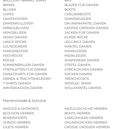
BALLOON / BARREL JEANS
BHS
BIKINIS
BLAZER FÜR DAMEN
BLUSEN
BOOTS
CAPES
CHELSEABOOTS
DAMENHOSEN
DAMENKLEIDER
DAMENPULLOVER
DAUNENMÄNTEL DAMEN
DIRNDLBLUSEN
GROSSE GRÖSSEN DAMEN
HEMDBLUSEN
JACKEN FÜR DAMEN
JEANS DAMEN
KURZE RÖCKE
LANGE RÖCKE
LEGGINGS DAMEN
LOUNGEWEAR
MÄNTEL DAMEN
MARLENEHOSE
MAXIKLEIDER
MIDI RÖCKE
MIDIKLEIDER
RÖCKE
SHAPEWEAR DAMEN
SONNENBRILLEN DAMEN
STIEFEL DAMEN
STIEFELETTEN FÜR DAMEN
STRICKJACKEN DAMEN
SWEATSHIRTS FÜR DAMEN
SOCKEN DAMEN
DIRNDL & TRACHTENKLEIDER
TRENCHCOATS
T-SHIRTS DAMEN
WIDELEG JEANS
WINTERJACKEN DAMEN
WOLLMÄNTEL DAMEN
Herrenmode & Schuhe
ANZÜGE & SMOKINGS
ANZUGSSCHUHE HERREN
BLOUSON HERREN
BOOTS HERREN
BOXERSHORTS
CARGOHOSEN HERREN
CHINOS HERREN
DAUNENJACKEN HERREN
GILETS HERREN
GROSSE GRÖSSEN HERREN