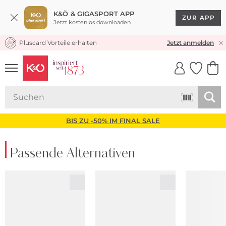
K&Ö & GIGASPORT APP
ZUR APP
Jetzt kostenlos downloaden
Pluscard Vorteile erhalten
KOSTENLOSER VERSAND* & RÜCKVERSAND
Jetzt anmelden
UNSERE APP
CLICK &
CLICK &
COLLECT
RESERVE
BIS ZU -50% IM FINAL SALE
Passende Alternativen