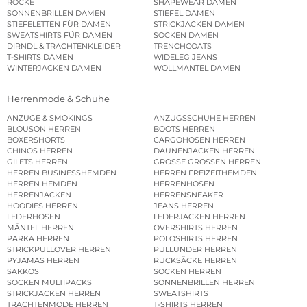
RÖCKE
SHAPEWEAR DAMEN
SONNENBRILLEN DAMEN
STIEFEL DAMEN
STIEFELETTEN FÜR DAMEN
STRICKJACKEN DAMEN
SWEATSHIRTS FÜR DAMEN
SOCKEN DAMEN
DIRNDL & TRACHTENKLEIDER
TRENCHCOATS
T-SHIRTS DAMEN
WIDELEG JEANS
WINTERJACKEN DAMEN
WOLLMÄNTEL DAMEN
Herrenmode & Schuhe
ANZÜGE & SMOKINGS
ANZUGSSCHUHE HERREN
BLOUSON HERREN
BOOTS HERREN
BOXERSHORTS
CARGOHOSEN HERREN
CHINOS HERREN
DAUNENJACKEN HERREN
GILETS HERREN
GROSSE GRÖSSEN HERREN
HERREN BUSINESSHEMDEN
HERREN FREIZEITHEMDEN
HERREN HEMDEN
HERRENHOSEN
HERRENJACKEN
HERRENSNEAKER
HOODIES HERREN
JEANS HERREN
LEDERHOSEN
LEDERJACKEN HERREN
MÄNTEL HERREN
OVERSHIRTS HERREN
PARKA HERREN
POLOSHIRTS HERREN
STRICKPULLOVER HERREN
PULLUNDER HERREN
PYJAMAS HERREN
RUCKSÄCKE HERREN
SAKKOS
SOCKEN HERREN
SOCKEN MULTIPACKS
SONNENBRILLEN HERREN
STRICKJACKEN HERREN
SWEATSHIRTS
TRACHTENMODE HERREN
T-SHIRTS HERREN