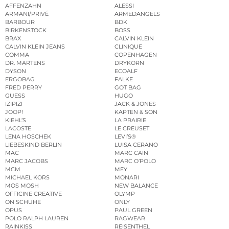
AFFENZAHN
ALESSI
ARMANI/PRIVÉ
ARMEDANGELS
BARBOUR
BDK
BIRKENSTOCK
BOSS
BRAX
CALVIN KLEIN
CALVIN KLEIN JEANS
CLINIQUE
COMMA
COPENHAGEN
DR. MARTENS
DRYKORN
DYSON
ECOALF
ERGOBAG
FALKE
FRED PERRY
GOT BAG
GUESS
HUGO
IZIPIZI
JACK & JONES
JOOP!
KAPTEN & SON
KIEHL’S
LA PRAIRIE
LACOSTE
LE CREUSET
LENA HOSCHEK
LEVI’S®
LIEBESKIND BERLIN
LUISA CERANO
MAC
MARC CAIN
MARC JACOBS
MARC O’POLO
MCM
MEY
MICHAEL KORS
MONARI
MOS MOSH
NEW BALANCE
OFFICINE CREATIVE
OLYMP
ON SCHUHE
ONLY
OPUS
PAUL GREEN
POLO RALPH LAUREN
RAGWEAR
RAINKISS
REISENTHEL