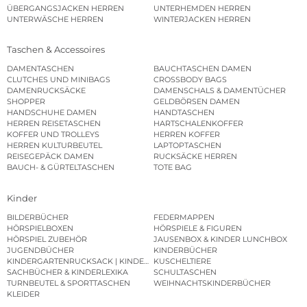
ÜBERGANGSJACKEN HERREN
UNTERHEMDEN HERREN
UNTERWÄSCHE HERREN
WINTERJACKEN HERREN
Taschen & Accessoires
DAMENTASCHEN
BAUCHTASCHEN DAMEN
CLUTCHES UND MINIBAGS
CROSSBODY BAGS
DAMENRUCKSÄCKE
DAMENSCHALS & DAMENTÜCHER
SHOPPER
GELDBÖRSEN DAMEN
HANDSCHUHE DAMEN
HANDTASCHEN
HERREN REISETASCHEN
HARTSCHALENKOFFER
KOFFER UND TROLLEYS
HERREN KOFFER
HERREN KULTURBEUTEL
LAPTOPTASCHEN
REISEGEPÄCK DAMEN
RUCKSÄCKE HERREN
BAUCH- & GÜRTELTASCHEN
TOTE BAG
Kinder
BILDERBÜCHER
FEDERMAPPEN
HÖRSPIELBOXEN
HÖRSPIELE & FIGUREN
HÖRSPIEL ZUBEHÖR
JAUSENBOX & KINDER LUNCHBOX
JUGENDBÜCHER
KINDERBÜCHER
KINDERGARTENRUCKSACK | KINDERGARTENBEUTEL
KUSCHELTIERE
SACHBÜCHER & KINDERLEXIKA
SCHULTASCHEN
TURNBEUTEL & SPORTTASCHEN
WEIHNACHTSKINDERBÜCHER
KLEIDER