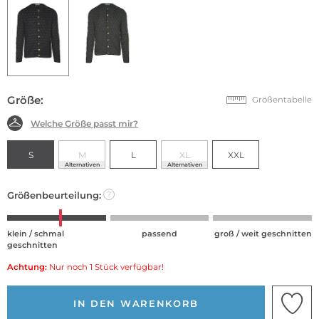
Größe:
Größentabelle
Welche Größe passt mir?
S
M
L
XL
XXL
Alternativen
Alternativen
Größenbeurteilung:
?
klein / schmal
passend
groß / weit geschnitten
geschnitten
Achtung:
Nur noch 1 Stück verfügbar!
IN DEN WARENKORB