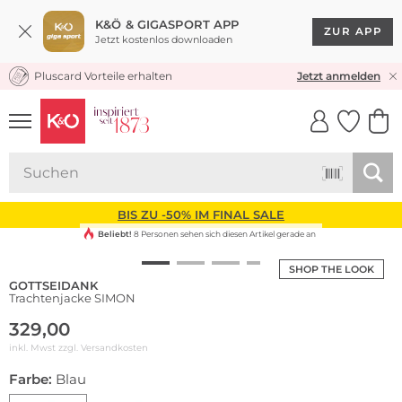
K&Ö & GIGASPORT APP
ZUR APP
Jetzt kostenlos downloaden
Pluscard Vorteile erhalten
KOSTENLOSER VERSAND* & RÜCKVERSAND
Jetzt anmelden
UNSERE APP
CLICK &
CLICK &
COLLECT
RESERVE
BIS ZU -50% IM FINAL SALE
Beliebt!
8 Personen sehen sich diesen Artikel gerade an
SHOP THE LOOK
GOTTSEIDANK
Trachtenjacke SIMON
329,00
inkl. Mwst zzgl.
Versandkosten
Farbe:
Blau