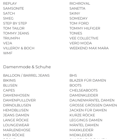
REPLAY
RICHROYAL
SAMSONITE
SANETTA
SATCH
SKINY
SMEG
SOMEDAY
STEP BY STEP
TOM FORD
TOM TAILOR
TOMMY HILFIGER
TOMMY JEANS
TONIES
TRIUMPH
VEE COLLECTIVE
VEJA
VERO MODA
VILLEROY & BOCH
WEEKEND MAX MARA
WMF
Damenmode & Schuhe
BALLOON / BARREL JEANS
BHS
BIKINIS
BLAZER FÜR DAMEN
BLUSEN
BOOTS
CAPES
CHELSEABOOTS
DAMENHOSEN
DAMENKLEIDER
DAMENPULLOVER
DAUNENMÄNTEL DAMEN
DIRNDLBLUSEN
GROSSE GRÖSSEN DAMEN
HEMDBLUSEN
JACKEN FÜR DAMEN
JEANS DAMEN
KURZE RÖCKE
LANGE RÖCKE
LEGGINGS DAMEN
LOUNGEWEAR
MÄNTEL DAMEN
MARLENEHOSE
MAXIKLEIDER
MIDI RÖCKE
MIDIKLEIDER