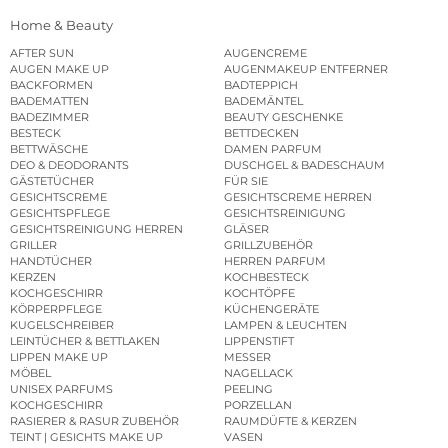
Home & Beauty
AFTER SUN
AUGENCREME
AUGEN MAKE UP
AUGENMAKEUP ENTFERNER
BACKFORMEN
BADTEPPICH
BADEMATTEN
BADEMÄNTEL
BADEZIMMER
BEAUTY GESCHENKE
BESTECK
BETTDECKEN
BETTWÄSCHE
DAMEN PARFUM
DEO & DEODORANTS
DUSCHGEL & BADESCHAUM
GÄSTETÜCHER
FÜR SIE
GESICHTSCREME
GESICHTSCREME HERREN
GESICHTSPFLEGE
GESICHTSREINIGUNG
GESICHTSREINIGUNG HERREN
GLÄSER
GRILLER
GRILLZUBEHÖR
HANDTÜCHER
HERREN PARFUM
KERZEN
KOCHBESTECK
KOCHGESCHIRR
KOCHTÖPFE
KÖRPERPFLEGE
KÜCHENGERÄTE
KUGELSCHREIBER
LAMPEN & LEUCHTEN
LEINTÜCHER & BETTLAKEN
LIPPENSTIFT
LIPPEN MAKE UP
MESSER
MÖBEL
NAGELLACK
UNISEX PARFUMS
PEELING
KOCHGESCHIRR
PORZELLAN
RASIERER & RASUR ZUBEHÖR
RAUMDÜFTE & KERZEN
TEINT | GESICHTS MAKE UP
VASEN