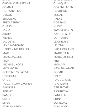
CALVIN KLEIN JEANS
CLINIQUE
COMMA
COPENHAGEN
DR. MARTENS
DRYKORN
DYSON
ECOALF
ERGOBAG
FALKE
FRED PERRY
GOT BAG
GUESS
HUGO
IZIPIZI
JACK & JONES
JOOP!
KAPTEN & SON
KIEHL’S
LA PRAIRIE
LACOSTE
LE CREUSET
LENA HOSCHEK
LEVI’S®
LIEBESKIND BERLIN
LUISA CERANO
MAC
MARC CAIN
MARC JACOBS
MARC O’POLO
MCM
MEY
MICHAEL KORS
MONARI
MOS MOSH
NEW BALANCE
OFFICINE CREATIVE
OLYMP
ON SCHUHE
ONLY
OPUS
PAUL GREEN
POLO RALPH LAUREN
RAGWEAR
RAINKISS
REISENTHEL
REPLAY
RICHROYAL
SAMSONITE
SANETTA
SATCH
SKINY
SMEG
SOMEDAY
STEP BY STEP
TOM FORD