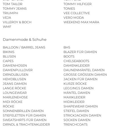
TOM TAILOR
TOMMY HILFIGER
TOMMY JEANS
TONIES
TRIUMPH
VEE COLLECTIVE
VEJA
VERO MODA
VILLEROY & BOCH
WEEKEND MAX MARA
WMF
Damenmode & Schuhe
BALLOON / BARREL JEANS
BHS
BIKINIS
BLAZER FÜR DAMEN
BLUSEN
BOOTS
CAPES
CHELSEABOOTS
DAMENHOSEN
DAMENKLEIDER
DAMENPULLOVER
DAUNENMÄNTEL DAMEN
DIRNDLBLUSEN
GROSSE GRÖSSEN DAMEN
HEMDBLUSEN
JACKEN FÜR DAMEN
JEANS DAMEN
KURZE RÖCKE
LANGE RÖCKE
LEGGINGS DAMEN
LOUNGEWEAR
MÄNTEL DAMEN
MARLENEHOSE
MAXIKLEIDER
MIDI RÖCKE
MIDIKLEIDER
RÖCKE
SHAPEWEAR DAMEN
SONNENBRILLEN DAMEN
STIEFEL DAMEN
STIEFELETTEN FÜR DAMEN
STRICKJACKEN DAMEN
SWEATSHIRTS FÜR DAMEN
SOCKEN DAMEN
DIRNDL & TRACHTENKLEIDER
TRENCHCOATS