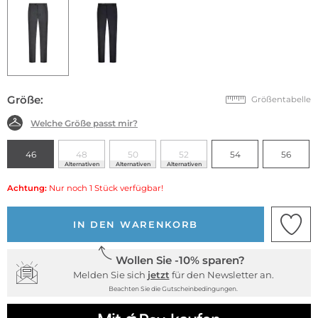
Größe:
Größentabelle
Welche Größe passt mir?
46
48
50
52
54
56
Alternativen
Alternativen
Alternativen
Achtung:
Nur noch 1 Stück verfügbar!
IN DEN WARENKORB
Wollen Sie -10% sparen?
Melden Sie sich
jetzt
für den Newsletter an.
Beachten Sie die Gutscheinbedingungen.