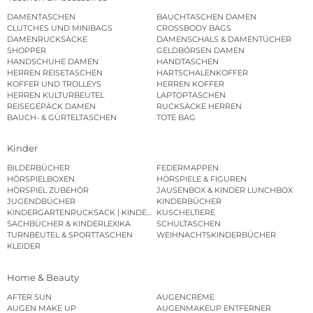
DAMENTASCHEN
BAUCHTASCHEN DAMEN
CLUTCHES UND MINIBAGS
CROSSBODY BAGS
DAMENRUCKSÄCKE
DAMENSCHALS & DAMENTÜCHER
SHOPPER
GELDBÖRSEN DAMEN
HANDSCHUHE DAMEN
HANDTASCHEN
HERREN REISETASCHEN
HARTSCHALENKOFFER
KOFFER UND TROLLEYS
HERREN KOFFER
HERREN KULTURBEUTEL
LAPTOPTASCHEN
REISEGEPÄCK DAMEN
RUCKSÄCKE HERREN
BAUCH- & GÜRTELTASCHEN
TOTE BAG
Kinder
BILDERBÜCHER
FEDERMAPPEN
HÖRSPIELBOXEN
HÖRSPIELE & FIGUREN
HÖRSPIEL ZUBEHÖR
JAUSENBOX & KINDER LUNCHBOX
JUGENDBÜCHER
KINDERBÜCHER
KINDERGARTENRUCKSACK | KINDERGARTENBEUTEL
KUSCHELTIERE
SACHBÜCHER & KINDERLEXIKA
SCHULTASCHEN
TURNBEUTEL & SPORTTASCHEN
WEIHNACHTSKINDERBÜCHER
KLEIDER
Home & Beauty
AFTER SUN
AUGENCREME
AUGEN MAKE UP
AUGENMAKEUP ENTFERNER