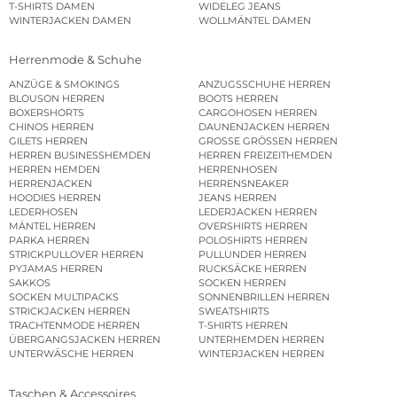
T-SHIRTS DAMEN
WIDELEG JEANS
WINTERJACKEN DAMEN
WOLLMÄNTEL DAMEN
Herrenmode & Schuhe
ANZÜGE & SMOKINGS
ANZUGSSCHUHE HERREN
BLOUSON HERREN
BOOTS HERREN
BOXERSHORTS
CARGOHOSEN HERREN
CHINOS HERREN
DAUNENJACKEN HERREN
GILETS HERREN
GROSSE GRÖSSEN HERREN
HERREN BUSINESSHEMDEN
HERREN FREIZEITHEMDEN
HERREN HEMDEN
HERRENHOSEN
HERRENJACKEN
HERRENSNEAKER
HOODIES HERREN
JEANS HERREN
LEDERHOSEN
LEDERJACKEN HERREN
MÄNTEL HERREN
OVERSHIRTS HERREN
PARKA HERREN
POLOSHIRTS HERREN
STRICKPULLOVER HERREN
PULLUNDER HERREN
PYJAMAS HERREN
RUCKSÄCKE HERREN
SAKKOS
SOCKEN HERREN
SOCKEN MULTIPACKS
SONNENBRILLEN HERREN
STRICKJACKEN HERREN
SWEATSHIRTS
TRACHTENMODE HERREN
T-SHIRTS HERREN
ÜBERGANGSJACKEN HERREN
UNTERHEMDEN HERREN
UNTERWÄSCHE HERREN
WINTERJACKEN HERREN
Taschen & Accessoires