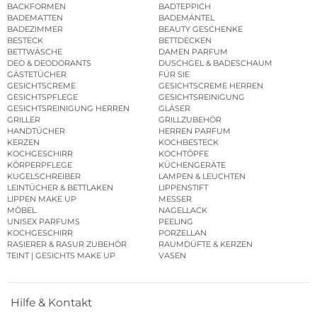
BACKFORMEN
BADTEPPICH
BADEMATTEN
BADEMÄNTEL
BADEZIMMER
BEAUTY GESCHENKE
BESTECK
BETTDECKEN
BETTWÄSCHE
DAMEN PARFUM
DEO & DEODORANTS
DUSCHGEL & BADESCHAUM
GÄSTETÜCHER
FÜR SIE
GESICHTSCREME
GESICHTSCREME HERREN
GESICHTSPFLEGE
GESICHTSREINIGUNG
GESICHTSREINIGUNG HERREN
GLÄSER
GRILLER
GRILLZUBEHÖR
HANDTÜCHER
HERREN PARFUM
KERZEN
KOCHBESTECK
KOCHGESCHIRR
KOCHTÖPFE
KÖRPERPFLEGE
KÜCHENGERÄTE
KUGELSCHREIBER
LAMPEN & LEUCHTEN
LEINTÜCHER & BETTLAKEN
LIPPENSTIFT
LIPPEN MAKE UP
MESSER
MÖBEL
NAGELLACK
UNISEX PARFUMS
PEELING
KOCHGESCHIRR
PORZELLAN
RASIERER & RASUR ZUBEHÖR
RAUMDÜFTE & KERZEN
TEINT | GESICHTS MAKE UP
VASEN
Hilfe & Kontakt