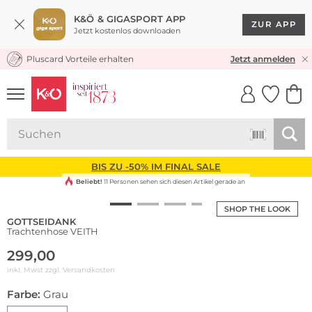
K&Ö & GIGASPORT APP
ZUR APP
Jetzt kostenlos downloaden
Pluscard Vorteile erhalten
KOSTENLOSER VERSAND* & RÜCKVERSAND
Jetzt anmelden
UNSERE APP
CLICK &
CLICK &
COLLECT
RESERVE
BIS ZU -50% IM FINAL SALE
Beliebt!
11 Personen sehen sich diesen Artikel gerade an
SHOP THE LOOK
GOTTSEIDANK
Trachtenhose VEITH
299,00
inkl. Mwst zzgl.
Versandkosten
Farbe:
Grau