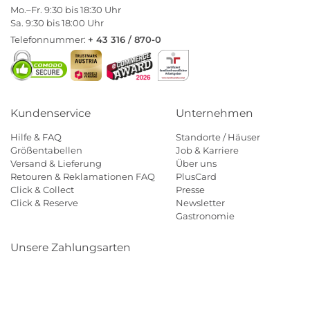
Mo.–Fr. 9:30 bis 18:30 Uhr
Sa. 9:30 bis 18:00 Uhr
Telefonnummer:
+ 43 316 / 870-0
Kundenservice
Unternehmen
Hilfe & FAQ
Standorte / Häuser
Größentabellen
Job & Karriere
Versand & Lieferung
Über uns
Retouren & Reklamationen FAQ
PlusCard
Click & Collect
Presse
Click & Reserve
Newsletter
Gastronomie
Unsere Zahlungsarten
Klarna
Paypal
Mastercard
Visa
Diners
Eps
Shop
Applepay
Amazon