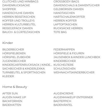
CLUTCHES UND MINIBAGS
CROSSBODY BAGS
DAMENRUCKSÄCKE
DAMENSCHALS & DAMENTÜCHER
SHOPPER
GELDBÖRSEN DAMEN
HANDSCHUHE DAMEN
HANDTASCHEN
HERREN REISETASCHEN
HARTSCHALENKOFFER
KOFFER UND TROLLEYS
HERREN KOFFER
HERREN KULTURBEUTEL
LAPTOPTASCHEN
REISEGEPÄCK DAMEN
RUCKSÄCKE HERREN
BAUCH- & GÜRTELTASCHEN
TOTE BAG
Kinder
BILDERBÜCHER
FEDERMAPPEN
HÖRSPIELBOXEN
HÖRSPIELE & FIGUREN
HÖRSPIEL ZUBEHÖR
JAUSENBOX & KINDER LUNCHBOX
JUGENDBÜCHER
KINDERBÜCHER
KINDERGARTENRUCKSACK | KINDERGARTENBEUTEL
KUSCHELTIERE
SACHBÜCHER & KINDERLEXIKA
SCHULTASCHEN
TURNBEUTEL & SPORTTASCHEN
WEIHNACHTSKINDERBÜCHER
KLEIDER
Home & Beauty
AFTER SUN
AUGENCREME
AUGEN MAKE UP
AUGENMAKEUP ENTFERNER
BACKFORMEN
BADTEPPICH
BADEMATTEN
BADEMÄNTEL