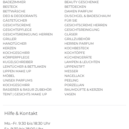
BADEZIMMER
BEAUTY GESCHENKE
BESTECK
BETTDECKEN
BETTWÄSCHE
DAMEN PARFUM
DEO & DEODORANTS
DUSCHGEL & BADESCHAUM
GÄSTETÜCHER
FÜR SIE
GESICHTSCREME
GESICHTSCREME HERREN
GESICHTSPFLEGE
GESICHTSREINIGUNG
GESICHTSREINIGUNG HERREN
GLÄSER
GRILLER
GRILLZUBEHÖR
HANDTÜCHER
HERREN PARFUM
KERZEN
KOCHBESTECK
KOCHGESCHIRR
KOCHTÖPFE
KÖRPERPFLEGE
KÜCHENGERÄTE
KUGELSCHREIBER
LAMPEN & LEUCHTEN
LEINTÜCHER & BETTLAKEN
LIPPENSTIFT
LIPPEN MAKE UP
MESSER
MÖBEL
NAGELLACK
UNISEX PARFUMS
PEELING
KOCHGESCHIRR
PORZELLAN
RASIERER & RASUR ZUBEHÖR
RAUMDÜFTE & KERZEN
TEINT | GESICHTS MAKE UP
VASEN
Hilfe & Kontakt
Mo.–Fr. 9:30 bis 18:30 Uhr
Sa. 9:30 bis 18:00 Uhr