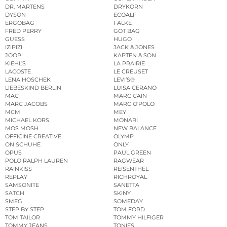
DR. MARTENS
DRYKORN
DYSON
ECOALF
ERGOBAG
FALKE
FRED PERRY
GOT BAG
GUESS
HUGO
IZIPIZI
JACK & JONES
JOOP!
KAPTEN & SON
KIEHL’S
LA PRAIRIE
LACOSTE
LE CREUSET
LENA HOSCHEK
LEVI’S®
LIEBESKIND BERLIN
LUISA CERANO
MAC
MARC CAIN
MARC JACOBS
MARC O’POLO
MCM
MEY
MICHAEL KORS
MONARI
MOS MOSH
NEW BALANCE
OFFICINE CREATIVE
OLYMP
ON SCHUHE
ONLY
OPUS
PAUL GREEN
POLO RALPH LAUREN
RAGWEAR
RAINKISS
REISENTHEL
REPLAY
RICHROYAL
SAMSONITE
SANETTA
SATCH
SKINY
SMEG
SOMEDAY
STEP BY STEP
TOM FORD
TOM TAILOR
TOMMY HILFIGER
TOMMY JEANS
TONIES