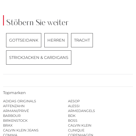
Stöbern Sie weiter
GOTTSEIDANK
HERREN
TRACHT
STRICKJACKEN & CARDIGANS
Topmarken
ADIDAS ORIGINALS
AESOP
AFFENZAHN
ALESSI
ARMANI/PRIVÉ
ARMEDANGELS
BARBOUR
BDK
BIRKENSTOCK
BOSS
BRAX
CALVIN KLEIN
CALVIN KLEIN JEANS
CLINIQUE
COMMA
COPENHAGEN