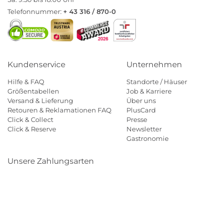
Telefonnummer:
+ 43 316 / 870-0
Kundenservice
Unternehmen
Hilfe & FAQ
Standorte / Häuser
Größentabellen
Job & Karriere
Versand & Lieferung
Über uns
Retouren & Reklamationen FAQ
PlusCard
Click & Collect
Presse
Click & Reserve
Newsletter
Gastronomie
Unsere Zahlungsarten
Klarna
Paypal
Mastercard
Visa
Diners
Eps
Shop
Applepay
Amazon