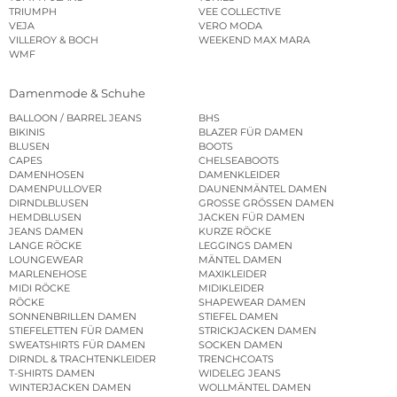
TRIUMPH
VEE COLLECTIVE
VEJA
VERO MODA
VILLEROY & BOCH
WEEKEND MAX MARA
WMF
Damenmode & Schuhe
BALLOON / BARREL JEANS
BHS
BIKINIS
BLAZER FÜR DAMEN
BLUSEN
BOOTS
CAPES
CHELSEABOOTS
DAMENHOSEN
DAMENKLEIDER
DAMENPULLOVER
DAUNENMÄNTEL DAMEN
DIRNDLBLUSEN
GROSSE GRÖSSEN DAMEN
HEMDBLUSEN
JACKEN FÜR DAMEN
JEANS DAMEN
KURZE RÖCKE
LANGE RÖCKE
LEGGINGS DAMEN
LOUNGEWEAR
MÄNTEL DAMEN
MARLENEHOSE
MAXIKLEIDER
MIDI RÖCKE
MIDIKLEIDER
RÖCKE
SHAPEWEAR DAMEN
SONNENBRILLEN DAMEN
STIEFEL DAMEN
STIEFELETTEN FÜR DAMEN
STRICKJACKEN DAMEN
SWEATSHIRTS FÜR DAMEN
SOCKEN DAMEN
DIRNDL & TRACHTENKLEIDER
TRENCHCOATS
T-SHIRTS DAMEN
WIDELEG JEANS
WINTERJACKEN DAMEN
WOLLMÄNTEL DAMEN