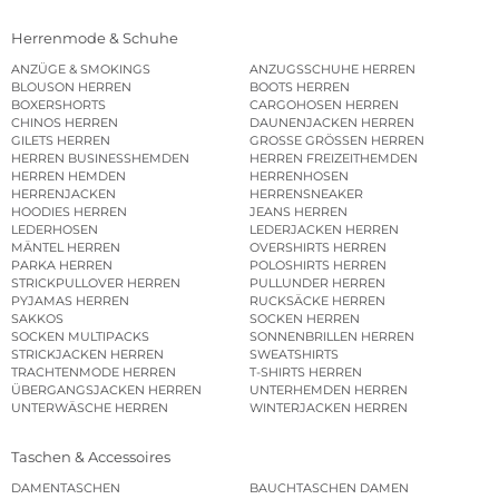
Herrenmode & Schuhe
ANZÜGE & SMOKINGS
ANZUGSSCHUHE HERREN
BLOUSON HERREN
BOOTS HERREN
BOXERSHORTS
CARGOHOSEN HERREN
CHINOS HERREN
DAUNENJACKEN HERREN
GILETS HERREN
GROSSE GRÖSSEN HERREN
HERREN BUSINESSHEMDEN
HERREN FREIZEITHEMDEN
HERREN HEMDEN
HERRENHOSEN
HERRENJACKEN
HERRENSNEAKER
HOODIES HERREN
JEANS HERREN
LEDERHOSEN
LEDERJACKEN HERREN
MÄNTEL HERREN
OVERSHIRTS HERREN
PARKA HERREN
POLOSHIRTS HERREN
STRICKPULLOVER HERREN
PULLUNDER HERREN
PYJAMAS HERREN
RUCKSÄCKE HERREN
SAKKOS
SOCKEN HERREN
SOCKEN MULTIPACKS
SONNENBRILLEN HERREN
STRICKJACKEN HERREN
SWEATSHIRTS
TRACHTENMODE HERREN
T-SHIRTS HERREN
ÜBERGANGSJACKEN HERREN
UNTERHEMDEN HERREN
UNTERWÄSCHE HERREN
WINTERJACKEN HERREN
Taschen & Accessoires
DAMENTASCHEN
BAUCHTASCHEN DAMEN