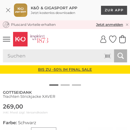
K&Ö & GIGASPORT APP
ZUR APP
Jetzt kostenlos downloaden
Pluscard Vorteile erhalten
KOSTENLOSER VERSAND* & RÜCKVERSAND
Jetzt anmelden
UNSERE APP
CLICK &
CLICK &
COLLECT
RESERVE
BIS ZU -50% IM FINAL SALE
GOTTSEIDANK
Trachten Strickjacke XAVER
269,00
inkl. Mwst zzgl.
Versandkosten
Farbe:
Schwarz