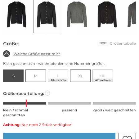
Größe:
Größentabelle
Welche Größe passt mir?
Klein geschnitten - wir empfehlen eine Nummer größer.
S
M
L
XL
XXL
Alternativen
Alternativen
Größenbeurteilung:
?
klein / schmal
passend
groß / weit geschnitten
geschnitten
Achtung:
Nur noch 2 Stück verfügbar!