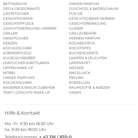
BETTWÄSCHE
DAMEN PARFUM
DEO & DEODORANTS
DUSCHGEL & BADESCHAUM
GÄSTETÜCHER
FÜR SIE
GESICHTSCREME
GESICHTSCREME HERREN
GESICHTSPFLEGE
GESICHTSREINIGUNG
GESICHTSREINIGUNG HERREN
GLÄSER
GRILLER
GRILLZUBEHÖR
HANDTÜCHER
HERREN PARFUM
KERZEN
KOCHBESTECK
KOCHGESCHIRR
KOCHTÖPFE
KÖRPERPFLEGE
KÜCHENGERÄTE
KUGELSCHREIBER
LAMPEN & LEUCHTEN
LEINTÜCHER & BETTLAKEN
LIPPENSTIFT
LIPPEN MAKE UP
MESSER
MÖBEL
NAGELLACK
UNISEX PARFUMS
PEELING
KOCHGESCHIRR
PORZELLAN
RASIERER & RASUR ZUBEHÖR
RAUMDÜFTE & KERZEN
TEINT | GESICHTS MAKE UP
VASEN
Hilfe & Kontakt
Mo.–Fr. 9:30 bis 18:30 Uhr
Sa. 9:30 bis 18:00 Uhr
Telefonnummer:
+ 43 316 / 870-0