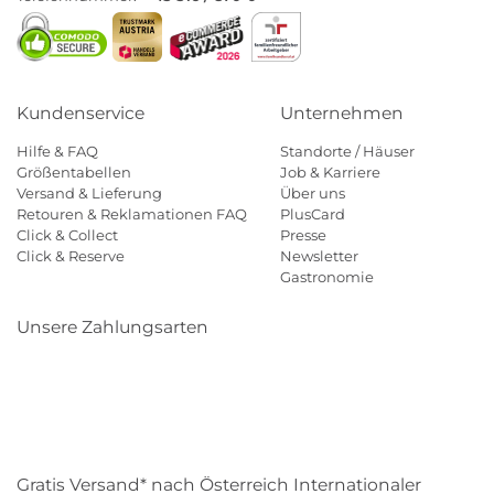
Kundenservice
Unternehmen
Hilfe & FAQ
Standorte / Häuser
Größentabellen
Job & Karriere
Versand & Lieferung
Über uns
Retouren & Reklamationen FAQ
PlusCard
Click & Collect
Presse
Click & Reserve
Newsletter
Gastronomie
Unsere Zahlungsarten
Klarna
Paypal
Mastercard
Visa
Diners
Eps
Shop
Applepay
Amazon
Gratis Versand* nach Österreich Internationaler