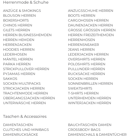
Herrenmode & Schuhe
ANZÜGE & SMOKINGS
ANZUGSSCHUHE HERREN
BLOUSON HERREN
BOOTS HERREN
BOXERSHORTS
CARGOHOSEN HERREN
CHINOS HERREN
DAUNENJACKEN HERREN
GILETS HERREN
GROSSE GRÖSSEN HERREN
HERREN BUSINESSHEMDEN
HERREN FREIZEITHEMDEN
HERREN HEMDEN
HERRENHOSEN
HERRENJACKEN
HERRENSNEAKER
HOODIES HERREN
JEANS HERREN
LEDERHOSEN
LEDERJACKEN HERREN
MÄNTEL HERREN
OVERSHIRTS HERREN
PARKA HERREN
POLOSHIRTS HERREN
STRICKPULLOVER HERREN
PULLUNDER HERREN
PYJAMAS HERREN
RUCKSÄCKE HERREN
SAKKOS
SOCKEN HERREN
SOCKEN MULTIPACKS
SONNENBRILLEN HERREN
STRICKJACKEN HERREN
SWEATSHIRTS
TRACHTENMODE HERREN
T-SHIRTS HERREN
ÜBERGANGSJACKEN HERREN
UNTERHEMDEN HERREN
UNTERWÄSCHE HERREN
WINTERJACKEN HERREN
Taschen & Accessoires
DAMENTASCHEN
BAUCHTASCHEN DAMEN
CLUTCHES UND MINIBAGS
CROSSBODY BAGS
DAMENRUCKSÄCKE
DAMENSCHALS & DAMENTÜCHER