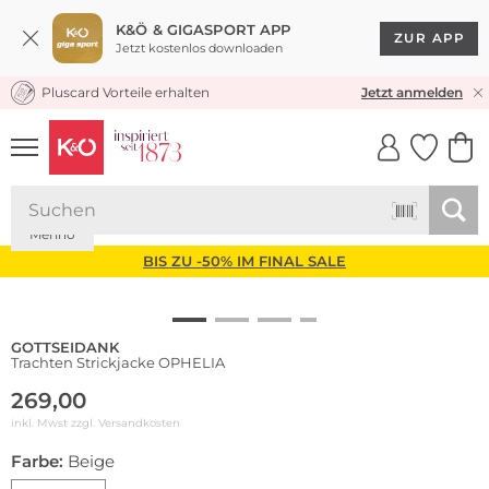
K&Ö & GIGASPORT APP
ZUR APP
Jetzt kostenlos downloaden
Pluscard Vorteile erhalten
KOSTENLOSER VERSAND* & RÜCKVERSAND
Jetzt anmelden
UNSERE APP
CLICK &
CLICK &
COLLECT
RESERVE
Merino
BIS ZU -50% IM FINAL SALE
GOTTSEIDANK
Trachten Strickjacke OPHELIA
269,00
inkl. Mwst zzgl.
Versandkosten
Farbe:
Beige