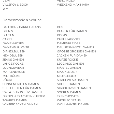
VEJA
VERO MODA
VILLEROY & BOCH
WEEKEND MAX MARA
WMF
Damenmode & Schuhe
BALLOON / BARREL JEANS
BHS
BIKINIS
BLAZER FÜR DAMEN
BLUSEN
BOOTS
CAPES
CHELSEABOOTS
DAMENHOSEN
DAMENKLEIDER
DAMENPULLOVER
DAUNENMÄNTEL DAMEN
DIRNDLBLUSEN
GROSSE GRÖSSEN DAMEN
HEMDBLUSEN
JACKEN FÜR DAMEN
JEANS DAMEN
KURZE RÖCKE
LANGE RÖCKE
LEGGINGS DAMEN
LOUNGEWEAR
MÄNTEL DAMEN
MARLENEHOSE
MAXIKLEIDER
MIDI RÖCKE
MIDIKLEIDER
RÖCKE
SHAPEWEAR DAMEN
SONNENBRILLEN DAMEN
STIEFEL DAMEN
STIEFELETTEN FÜR DAMEN
STRICKJACKEN DAMEN
SWEATSHIRTS FÜR DAMEN
SOCKEN DAMEN
DIRNDL & TRACHTENKLEIDER
TRENCHCOATS
T-SHIRTS DAMEN
WIDELEG JEANS
WINTERJACKEN DAMEN
WOLLMÄNTEL DAMEN