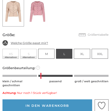
Größe:
Größentabelle
Welche Größe passt mir?
XS
S
M
L
XL
XXL
Alternativen
Alternativen
Größenbeurteilung:
?
klein / schmal
passend
groß / weit geschnitten
geschnitten
Achtung:
Nur noch 1 Stück verfügbar!
IN DEN WARENKORB