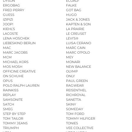
DYSON
ECOALF
ERGOBAG
FALKE
FRED PERRY
GOT BAG
GUESS
HUGO
IZIPIZI
JACK & JONES
JOOP!
KAPTEN & SON
KIEHL’S
LA PRAIRIE
LACOSTE
LE CREUSET
LENA HOSCHEK
LEVI’S®
LIEBESKIND BERLIN
LUISA CERANO
MAC
MARC CAIN
MARC JACOBS
MARC O’POLO
MCM
MEY
MICHAEL KORS
MONARI
MOS MOSH
NEW BALANCE
OFFICINE CREATIVE
OLYMP
ON SCHUHE
ONLY
OPUS
PAUL GREEN
POLO RALPH LAUREN
RAGWEAR
RAINKISS
REISENTHEL
REPLAY
RICHROYAL
SAMSONITE
SANETTA
SATCH
SKINY
SMEG
SOMEDAY
STEP BY STEP
TOM FORD
TOM TAILOR
TOMMY HILFIGER
TOMMY JEANS
TONIES
TRIUMPH
VEE COLLECTIVE