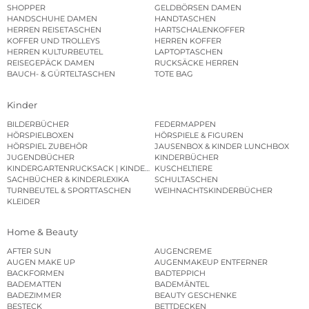
SHOPPER
GELDBÖRSEN DAMEN
HANDSCHUHE DAMEN
HANDTASCHEN
HERREN REISETASCHEN
HARTSCHALENKOFFER
KOFFER UND TROLLEYS
HERREN KOFFER
HERREN KULTURBEUTEL
LAPTOPTASCHEN
REISEGEPÄCK DAMEN
RUCKSÄCKE HERREN
BAUCH- & GÜRTELTASCHEN
TOTE BAG
Kinder
BILDERBÜCHER
FEDERMAPPEN
HÖRSPIELBOXEN
HÖRSPIELE & FIGUREN
HÖRSPIEL ZUBEHÖR
JAUSENBOX & KINDER LUNCHBOX
JUGENDBÜCHER
KINDERBÜCHER
KINDERGARTENRUCKSACK | KINDERGARTENBEUTEL
KUSCHELTIERE
SACHBÜCHER & KINDERLEXIKA
SCHULTASCHEN
TURNBEUTEL & SPORTTASCHEN
WEIHNACHTSKINDERBÜCHER
KLEIDER
Home & Beauty
AFTER SUN
AUGENCREME
AUGEN MAKE UP
AUGENMAKEUP ENTFERNER
BACKFORMEN
BADTEPPICH
BADEMATTEN
BADEMÄNTEL
BADEZIMMER
BEAUTY GESCHENKE
BESTECK
BETTDECKEN