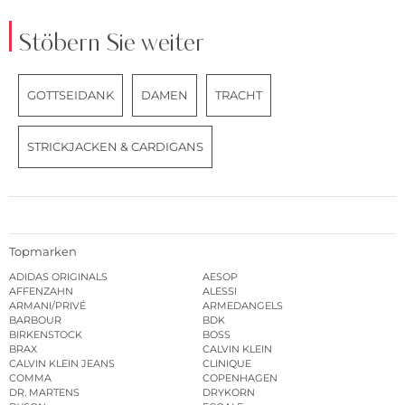
Stöbern Sie weiter
GOTTSEIDANK
DAMEN
TRACHT
STRICKJACKEN & CARDIGANS
Topmarken
ADIDAS ORIGINALS
AESOP
AFFENZAHN
ALESSI
ARMANI/PRIVÉ
ARMEDANGELS
BARBOUR
BDK
BIRKENSTOCK
BOSS
BRAX
CALVIN KLEIN
CALVIN KLEIN JEANS
CLINIQUE
COMMA
COPENHAGEN
DR. MARTENS
DRYKORN