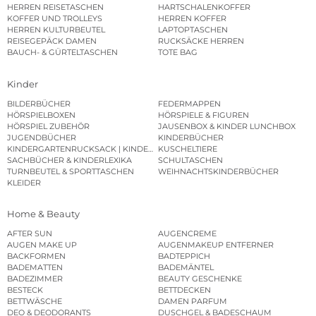
HERREN REISETASCHEN
HARTSCHALENKOFFER
KOFFER UND TROLLEYS
HERREN KOFFER
HERREN KULTURBEUTEL
LAPTOPTASCHEN
REISEGEPÄCK DAMEN
RUCKSÄCKE HERREN
BAUCH- & GÜRTELTASCHEN
TOTE BAG
Kinder
BILDERBÜCHER
FEDERMAPPEN
HÖRSPIELBOXEN
HÖRSPIELE & FIGUREN
HÖRSPIEL ZUBEHÖR
JAUSENBOX & KINDER LUNCHBOX
JUGENDBÜCHER
KINDERBÜCHER
KINDERGARTENRUCKSACK | KINDERGARTENBEUTEL
KUSCHELTIERE
SACHBÜCHER & KINDERLEXIKA
SCHULTASCHEN
TURNBEUTEL & SPORTTASCHEN
WEIHNACHTSKINDERBÜCHER
KLEIDER
Home & Beauty
AFTER SUN
AUGENCREME
AUGEN MAKE UP
AUGENMAKEUP ENTFERNER
BACKFORMEN
BADTEPPICH
BADEMATTEN
BADEMÄNTEL
BADEZIMMER
BEAUTY GESCHENKE
BESTECK
BETTDECKEN
BETTWÄSCHE
DAMEN PARFUM
DEO & DEODORANTS
DUSCHGEL & BADESCHAUM