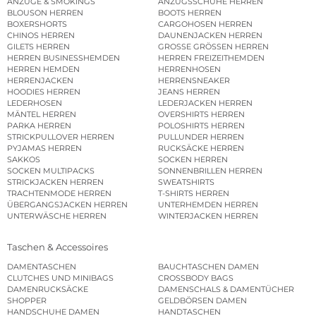
ANZÜGE & SMOKINGS
ANZUGSSCHUHE HERREN
BLOUSON HERREN
BOOTS HERREN
BOXERSHORTS
CARGOHOSEN HERREN
CHINOS HERREN
DAUNENJACKEN HERREN
GILETS HERREN
GROSSE GRÖSSEN HERREN
HERREN BUSINESSHEMDEN
HERREN FREIZEITHEMDEN
HERREN HEMDEN
HERRENHOSEN
HERRENJACKEN
HERRENSNEAKER
HOODIES HERREN
JEANS HERREN
LEDERHOSEN
LEDERJACKEN HERREN
MÄNTEL HERREN
OVERSHIRTS HERREN
PARKA HERREN
POLOSHIRTS HERREN
STRICKPULLOVER HERREN
PULLUNDER HERREN
PYJAMAS HERREN
RUCKSÄCKE HERREN
SAKKOS
SOCKEN HERREN
SOCKEN MULTIPACKS
SONNENBRILLEN HERREN
STRICKJACKEN HERREN
SWEATSHIRTS
TRACHTENMODE HERREN
T-SHIRTS HERREN
ÜBERGANGSJACKEN HERREN
UNTERHEMDEN HERREN
UNTERWÄSCHE HERREN
WINTERJACKEN HERREN
Taschen & Accessoires
DAMENTASCHEN
BAUCHTASCHEN DAMEN
CLUTCHES UND MINIBAGS
CROSSBODY BAGS
DAMENRUCKSÄCKE
DAMENSCHALS & DAMENTÜCHER
SHOPPER
GELDBÖRSEN DAMEN
HANDSCHUHE DAMEN
HANDTASCHEN