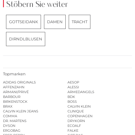
Stöbern Sie weiter
GOTTSEIDANK
DAMEN
TRACHT
DIRNDLBLUSEN
Topmarken
ADIDAS ORIGINALS
AESOP
AFFENZAHN
ALESSI
ARMANI/PRIVÉ
ARMEDANGELS
BARBOUR
BDK
BIRKENSTOCK
BOSS
BRAX
CALVIN KLEIN
CALVIN KLEIN JEANS
CLINIQUE
COMMA
COPENHAGEN
DR. MARTENS
DRYKORN
DYSON
ECOALF
ERGOBAG
FALKE