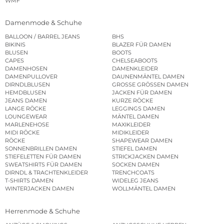
WMF
Damenmode & Schuhe
BALLOON / BARREL JEANS
BHS
BIKINIS
BLAZER FÜR DAMEN
BLUSEN
BOOTS
CAPES
CHELSEABOOTS
DAMENHOSEN
DAMENKLEIDER
DAMENPULLOVER
DAUNENMÄNTEL DAMEN
DIRNDLBLUSEN
GROSSE GRÖSSEN DAMEN
HEMDBLUSEN
JACKEN FÜR DAMEN
JEANS DAMEN
KURZE RÖCKE
LANGE RÖCKE
LEGGINGS DAMEN
LOUNGEWEAR
MÄNTEL DAMEN
MARLENEHOSE
MAXIKLEIDER
MIDI RÖCKE
MIDIKLEIDER
RÖCKE
SHAPEWEAR DAMEN
SONNENBRILLEN DAMEN
STIEFEL DAMEN
STIEFELETTEN FÜR DAMEN
STRICKJACKEN DAMEN
SWEATSHIRTS FÜR DAMEN
SOCKEN DAMEN
DIRNDL & TRACHTENKLEIDER
TRENCHCOATS
T-SHIRTS DAMEN
WIDELEG JEANS
WINTERJACKEN DAMEN
WOLLMÄNTEL DAMEN
Herrenmode & Schuhe