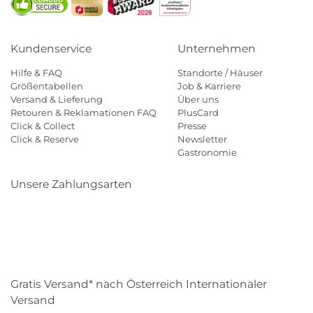
Kundenservice
Unternehmen
Hilfe & FAQ
Standorte / Häuser
Größentabellen
Job & Karriere
Versand & Lieferung
Über uns
Retouren & Reklamationen FAQ
PlusCard
Click & Collect
Presse
Click & Reserve
Newsletter
Gastronomie
Unsere Zahlungsarten
Klarna
Paypal
Mastercard
Visa
Diners
Eps
Shop
Applepay
Amazon
Gratis Versand* nach Österreich Internationaler
Versand