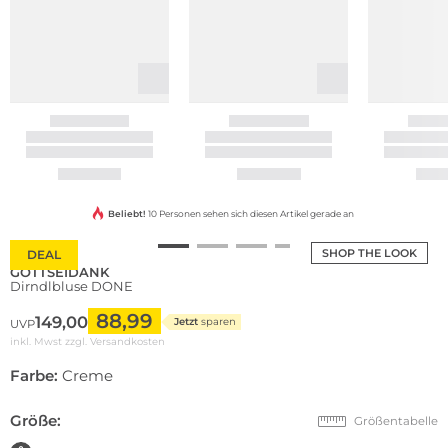
Beliebt!
10 Personen sehen sich diesen Artikel gerade an
SHOP THE LOOK
DEAL
GOTTSEIDANK
Dirndlbluse DONE
88,99
149,00
Jetzt
sparen
UVP
inkl. Mwst zzgl.
Versandkosten
Farbe:
Creme
Größe:
Größentabelle