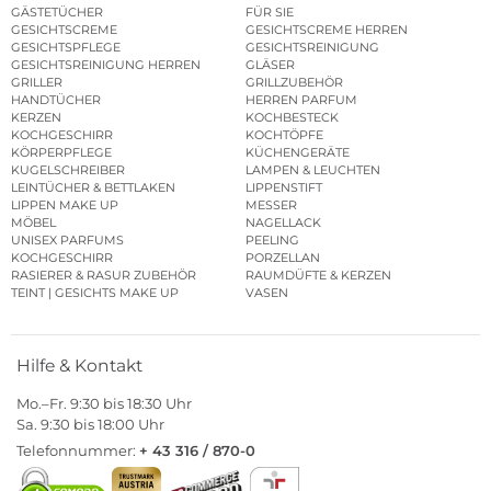
GÄSTETÜCHER
FÜR SIE
GESICHTSCREME
GESICHTSCREME HERREN
GESICHTSPFLEGE
GESICHTSREINIGUNG
GESICHTSREINIGUNG HERREN
GLÄSER
GRILLER
GRILLZUBEHÖR
HANDTÜCHER
HERREN PARFUM
KERZEN
KOCHBESTECK
KOCHGESCHIRR
KOCHTÖPFE
KÖRPERPFLEGE
KÜCHENGERÄTE
KUGELSCHREIBER
LAMPEN & LEUCHTEN
LEINTÜCHER & BETTLAKEN
LIPPENSTIFT
LIPPEN MAKE UP
MESSER
MÖBEL
NAGELLACK
UNISEX PARFUMS
PEELING
KOCHGESCHIRR
PORZELLAN
RASIERER & RASUR ZUBEHÖR
RAUMDÜFTE & KERZEN
TEINT | GESICHTS MAKE UP
VASEN
Hilfe & Kontakt
Mo.–Fr. 9:30 bis 18:30 Uhr
Sa. 9:30 bis 18:00 Uhr
Telefonnummer:
+ 43 316 / 870-0