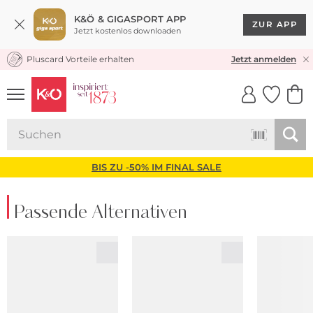
K&Ö & GIGASPORT APP
ZUR APP
Jetzt kostenlos downloaden
Pluscard Vorteile erhalten
KOSTENLOSER VERSAND* & RÜCKVERSAND
Jetzt anmelden
UNSERE APP
CLICK &
CLICK &
COLLECT
RESERVE
BIS ZU -50% IM FINAL SALE
Passende Alternativen