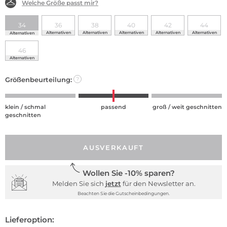
Welche Größe passt mir?
34
36
38
40
42
44
Alternativen
Alternativen
Alternativen
Alternativen
Alternativen
Alternativen
46
Alternativen
Größenbeurteilung:
?
klein / schmal
passend
groß / weit geschnitten
geschnitten
AUSVERKAUFT
Wollen Sie -10% sparen?
Melden Sie sich
jetzt
für den Newsletter an.
Beachten Sie die Gutscheinbedingungen.
Lieferoption: