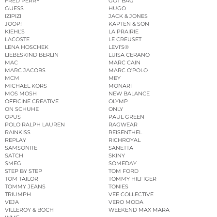
FRED PERRY
GOT BAG
GUESS
HUGO
IZIPIZI
JACK & JONES
JOOP!
KAPTEN & SON
KIEHL’S
LA PRAIRIE
LACOSTE
LE CREUSET
LENA HOSCHEK
LEVI’S®
LIEBESKIND BERLIN
LUISA CERANO
MAC
MARC CAIN
MARC JACOBS
MARC O’POLO
MCM
MEY
MICHAEL KORS
MONARI
MOS MOSH
NEW BALANCE
OFFICINE CREATIVE
OLYMP
ON SCHUHE
ONLY
OPUS
PAUL GREEN
POLO RALPH LAUREN
RAGWEAR
RAINKISS
REISENTHEL
REPLAY
RICHROYAL
SAMSONITE
SANETTA
SATCH
SKINY
SMEG
SOMEDAY
STEP BY STEP
TOM FORD
TOM TAILOR
TOMMY HILFIGER
TOMMY JEANS
TONIES
TRIUMPH
VEE COLLECTIVE
VEJA
VERO MODA
VILLEROY & BOCH
WEEKEND MAX MARA