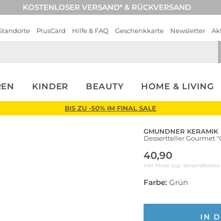
KOSTENLOSER VERSAND* & RÜCKVERSAND
Standorte
PlusCard
Hilfe & FAQ
Geschenkkarte
Newsletter
Ak
REN
KINDER
BEAUTY
HOME & LIVING
BIS ZU -50% IM FINAL SALE
GMUNDNER KERAMIK
Dessertteller Gourmet 
40,90
inkl. Mwst zzgl.
Versandkosten
Farbe:
Grün
IN 