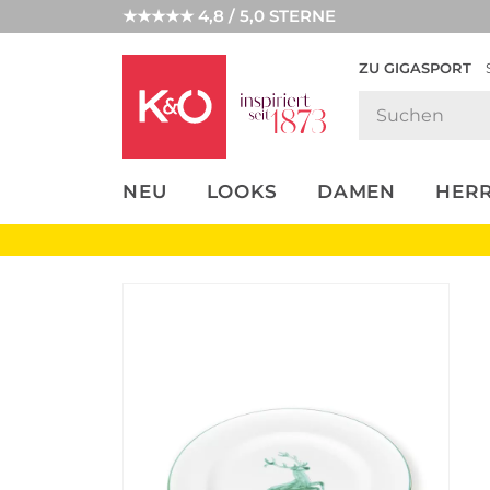
★★★★★ 4,8 / 5,0 STERNE
ZU GIGASPORT
FASHION-
UNSERE APP
CLICK &
CLICK &
TRENDS
COLLECT
RESERVE
NEU
LOOKS
DAMEN
HER