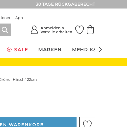
30 TAGE RÜCKGABERECHT
tionen
App
Anmelden &
Vorteile erhalten
SALE
MARKEN
MEHR K&Ö
NACH
"Grüner Hirsch" 22cm
DEN WARENKORB