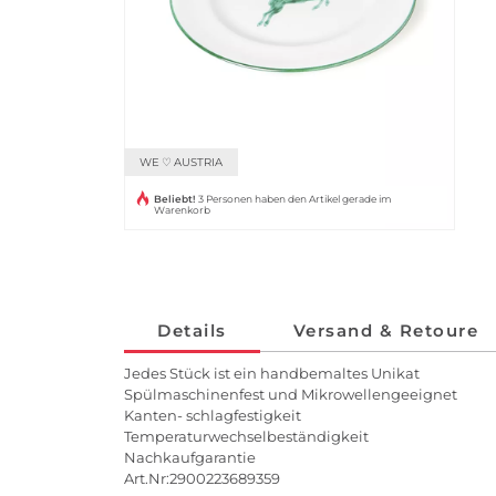
WE ♡ AUSTRIA
Beliebt!
3 Personen haben den Artikel gerade im
Warenkorb
Details
Versand & Retoure
Jedes Stück ist ein handbemaltes Unikat
Spülmaschinenfest und Mikrowellengeeignet
Kanten- schlagfestigkeit
Temperaturwechselbeständigkeit
Nachkaufgarantie
Art.Nr:2900223689359