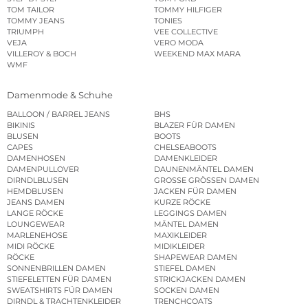
TOM TAILOR
TOMMY HILFIGER
TOMMY JEANS
TONIES
TRIUMPH
VEE COLLECTIVE
VEJA
VERO MODA
VILLEROY & BOCH
WEEKEND MAX MARA
WMF
Damenmode & Schuhe
BALLOON / BARREL JEANS
BHS
BIKINIS
BLAZER FÜR DAMEN
BLUSEN
BOOTS
CAPES
CHELSEABOOTS
DAMENHOSEN
DAMENKLEIDER
DAMENPULLOVER
DAUNENMÄNTEL DAMEN
DIRNDLBLUSEN
GROSSE GRÖSSEN DAMEN
HEMDBLUSEN
JACKEN FÜR DAMEN
JEANS DAMEN
KURZE RÖCKE
LANGE RÖCKE
LEGGINGS DAMEN
LOUNGEWEAR
MÄNTEL DAMEN
MARLENEHOSE
MAXIKLEIDER
MIDI RÖCKE
MIDIKLEIDER
RÖCKE
SHAPEWEAR DAMEN
SONNENBRILLEN DAMEN
STIEFEL DAMEN
STIEFELETTEN FÜR DAMEN
STRICKJACKEN DAMEN
SWEATSHIRTS FÜR DAMEN
SOCKEN DAMEN
DIRNDL & TRACHTENKLEIDER
TRENCHCOATS