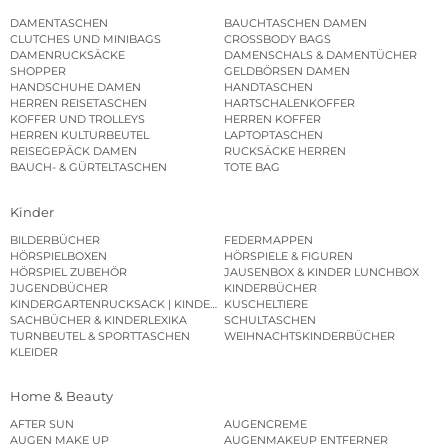
DAMENTASCHEN
BAUCHTASCHEN DAMEN
CLUTCHES UND MINIBAGS
CROSSBODY BAGS
DAMENRUCKSÄCKE
DAMENSCHALS & DAMENTÜCHER
SHOPPER
GELDBÖRSEN DAMEN
HANDSCHUHE DAMEN
HANDTASCHEN
HERREN REISETASCHEN
HARTSCHALENKOFFER
KOFFER UND TROLLEYS
HERREN KOFFER
HERREN KULTURBEUTEL
LAPTOPTASCHEN
REISEGEPÄCK DAMEN
RUCKSÄCKE HERREN
BAUCH- & GÜRTELTASCHEN
TOTE BAG
Kinder
BILDERBÜCHER
FEDERMAPPEN
HÖRSPIELBOXEN
HÖRSPIELE & FIGUREN
HÖRSPIEL ZUBEHÖR
JAUSENBOX & KINDER LUNCHBOX
JUGENDBÜCHER
KINDERBÜCHER
KINDERGARTENRUCKSACK | KINDERGARTENBEUTEL
KUSCHELTIERE
SACHBÜCHER & KINDERLEXIKA
SCHULTASCHEN
TURNBEUTEL & SPORTTASCHEN
WEIHNACHTSKINDERBÜCHER
KLEIDER
Home & Beauty
AFTER SUN
AUGENCREME
AUGEN MAKE UP
AUGENMAKEUP ENTFERNER