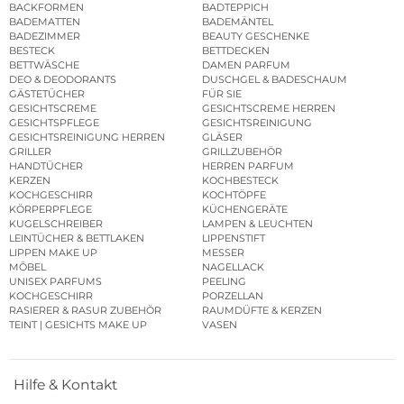
BACKFORMEN
BADTEPPICH
BADEMATTEN
BADEMÄNTEL
BADEZIMMER
BEAUTY GESCHENKE
BESTECK
BETTDECKEN
BETTWÄSCHE
DAMEN PARFUM
DEO & DEODORANTS
DUSCHGEL & BADESCHAUM
GÄSTETÜCHER
FÜR SIE
GESICHTSCREME
GESICHTSCREME HERREN
GESICHTSPFLEGE
GESICHTSREINIGUNG
GESICHTSREINIGUNG HERREN
GLÄSER
GRILLER
GRILLZUBEHÖR
HANDTÜCHER
HERREN PARFUM
KERZEN
KOCHBESTECK
KOCHGESCHIRR
KOCHTÖPFE
KÖRPERPFLEGE
KÜCHENGERÄTE
KUGELSCHREIBER
LAMPEN & LEUCHTEN
LEINTÜCHER & BETTLAKEN
LIPPENSTIFT
LIPPEN MAKE UP
MESSER
MÖBEL
NAGELLACK
UNISEX PARFUMS
PEELING
KOCHGESCHIRR
PORZELLAN
RASIERER & RASUR ZUBEHÖR
RAUMDÜFTE & KERZEN
TEINT | GESICHTS MAKE UP
VASEN
Hilfe & Kontakt