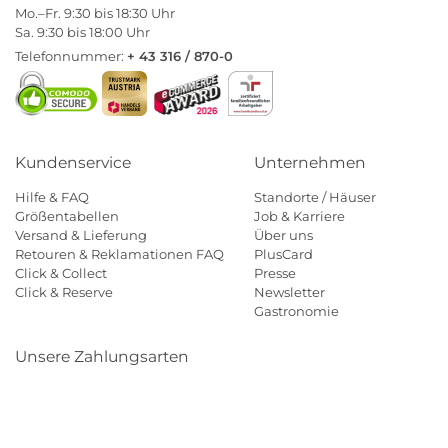
Mo.–Fr. 9:30 bis 18:30 Uhr
Sa. 9:30 bis 18:00 Uhr
Telefonnummer:
+ 43 316 / 870-0
Kundenservice
Unternehmen
Hilfe & FAQ
Standorte / Häuser
Größentabellen
Job & Karriere
Versand & Lieferung
Über uns
Retouren & Reklamationen FAQ
PlusCard
Click & Collect
Presse
Click & Reserve
Newsletter
Gastronomie
Unsere Zahlungsarten
Klarna
Paypal
Mastercard
Visa
Diners
Eps
Shop
Applepay
Amazon