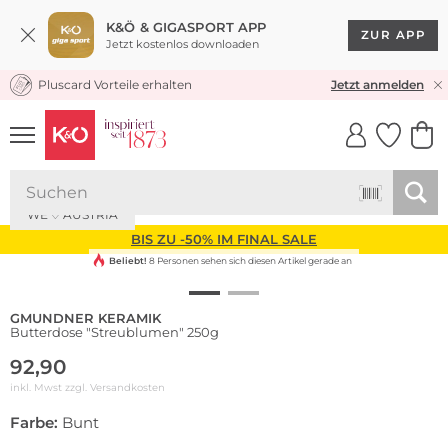
K&Ö & GIGASPORT APP
ZUR APP
Jetzt kostenlos downloaden
Pluscard Vorteile erhalten
KOSTENLOSER VERSAND* & RÜCKVERSAND
Jetzt anmelden
UNSERE APP
CLICK &
CLICK &
COLLECT
RESERVE
WE ♡ AUSTRIA
BIS ZU -50% IM FINAL SALE
Beliebt!
8 Personen sehen sich diesen Artikel gerade an
GMUNDNER KERAMIK
Butterdose "Streublumen" 250g
92,90
inkl. Mwst zzgl.
Versandkosten
Farbe:
Bunt