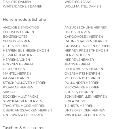
T-SHIRTS DAMEN
WIDELEG JEANS
WINTERJACKEN DAMEN
WOLLMÄNTEL DAMEN
Herrenmode & Schuhe
ANZÜGE & SMOKINGS
ANZUGSSCHUHE HERREN
BLOUSON HERREN
BOOTS HERREN
BOXERSHORTS
CARGOHOSEN HERREN
CHINOS HERREN
DAUNENJACKEN HERREN
GILETS HERREN
GROSSE GRÖSSEN HERREN
HERREN BUSINESSHEMDEN
HERREN FREIZEITHEMDEN
HERREN HEMDEN
HERRENHOSEN
HERRENJACKEN
HERRENSNEAKER
HOODIES HERREN
JEANS HERREN
LEDERHOSEN
LEDERJACKEN HERREN
MÄNTEL HERREN
OVERSHIRTS HERREN
PARKA HERREN
POLOSHIRTS HERREN
STRICKPULLOVER HERREN
PULLUNDER HERREN
PYJAMAS HERREN
RUCKSÄCKE HERREN
SAKKOS
SOCKEN HERREN
SOCKEN MULTIPACKS
SONNENBRILLEN HERREN
STRICKJACKEN HERREN
SWEATSHIRTS
TRACHTENMODE HERREN
T-SHIRTS HERREN
ÜBERGANGSJACKEN HERREN
UNTERHEMDEN HERREN
UNTERWÄSCHE HERREN
WINTERJACKEN HERREN
Taschen & Accessoires