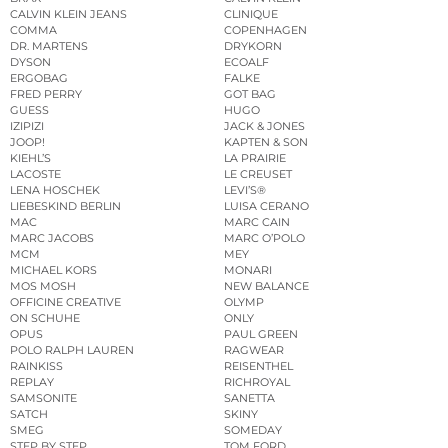
CALVIN KLEIN JEANS
CLINIQUE
COMMA
COPENHAGEN
DR. MARTENS
DRYKORN
DYSON
ECOALF
ERGOBAG
FALKE
FRED PERRY
GOT BAG
GUESS
HUGO
IZIPIZI
JACK & JONES
JOOP!
KAPTEN & SON
KIEHL’S
LA PRAIRIE
LACOSTE
LE CREUSET
LENA HOSCHEK
LEVI’S®
LIEBESKIND BERLIN
LUISA CERANO
MAC
MARC CAIN
MARC JACOBS
MARC O’POLO
MCM
MEY
MICHAEL KORS
MONARI
MOS MOSH
NEW BALANCE
OFFICINE CREATIVE
OLYMP
ON SCHUHE
ONLY
OPUS
PAUL GREEN
POLO RALPH LAUREN
RAGWEAR
RAINKISS
REISENTHEL
REPLAY
RICHROYAL
SAMSONITE
SANETTA
SATCH
SKINY
SMEG
SOMEDAY
STEP BY STEP
TOM FORD