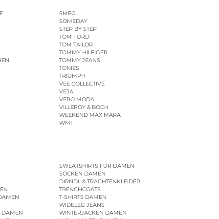
E
SMEG
SOMEDAY
STEP BY STEP
TOM FORD
TOM TAILOR
TOMMY HILFIGER
REN
TOMMY JEANS
TONIES
TRIUMPH
VEE COLLECTIVE
VEJA
VERO MODA
VILLEROY & BOCH
WEEKEND MAX MARA
WMF
SWEATSHIRTS FÜR DAMEN
SOCKEN DAMEN
DIRNDL & TRACHTENKLEIDER
EN
TRENCHCOATS
 DAMEN
T-SHIRTS DAMEN
WIDELEG JEANS
R DAMEN
WINTERJACKEN DAMEN