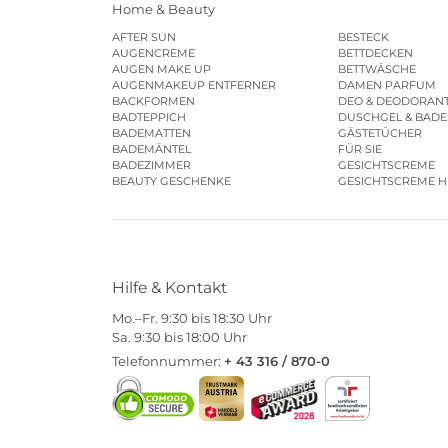
Home & Beauty
AFTER SUN
BESTECK
AUGENCREME
BETTDECKEN
AUGEN MAKE UP
BETTWÄSCHE
AUGENMAKEUP ENTFERNER
DAMEN PARFUM
BACKFORMEN
DEO & DEODORAN
BADTEPPICH
DUSCHGEL & BAD
BADEMATTEN
GÄSTETÜCHER
BADEMÄNTEL
FÜR SIE
BADEZIMMER
GESICHTSCREME
BEAUTY GESCHENKE
GESICHTSCREME 
Hilfe & Kontakt
Mo.–Fr. 9:30 bis 18:30 Uhr
Sa. 9:30 bis 18:00 Uhr
Telefonnummer:
+ 43 316 / 870-0