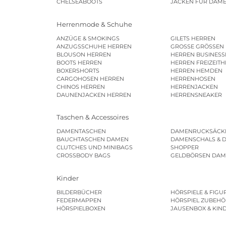
CHELSEABOOTS
JACKEN FÜR DAM
Herrenmode & Schuhe
ANZÜGE & SMOKINGS
GILETS HERREN
ANZUGSSCHUHE HERREN
GROSSE GRÖSSEN
BLOUSON HERREN
HERREN BUSINES
BOOTS HERREN
HERREN FREIZEIT
BOXERSHORTS
HERREN HEMDEN
CARGOHOSEN HERREN
HERRENHOSEN
CHINOS HERREN
HERRENJACKEN
DAUNENJACKEN HERREN
HERRENSNEAKER
Taschen & Accessoires
DAMENTASCHEN
DAMENRUCKSÄCK
BAUCHTASCHEN DAMEN
DAMENSCHALS & 
CLUTCHES UND MINIBAGS
SHOPPER
CROSSBODY BAGS
GELDBÖRSEN DA
Kinder
BILDERBÜCHER
HÖRSPIELE & FIGU
FEDERMAPPEN
HÖRSPIEL ZUBEHÖ
HÖRSPIELBOXEN
JAUSENBOX & KIN