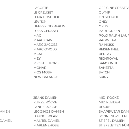
LACOSTE
OFFICINE CREATIV
LE CREUSET
OLYMP
LENA HOSCHEK
ON SCHUHE
LEVI’S®
ONLY
LIEBESKIND BERLIN
OPUS
LUISA CERANO
PAUL GREEN
MAC
POLO RALPH LAU
MARC CAIN
RAGWEAR
MARC JACOBS
RAINKISS
MARC O’POLO
REISENTHEL
MCM
REPLAY
MEY
RICHROYAL
MICHAEL KORS
SAMSONITE
MONARI
SANETTA
MOS MOSH
SATCH
NEW BALANCE
SKINY
JEANS DAMEN
MIDI RÖCKE
KURZE RÖCKE
MIDIKLEIDER
LANGE RÖCKE
RÖCKE
DAMEN
LEGGINGS DAMEN
SHAPEWEAR DAM
LOUNGEWEAR
SONNENBRILLEN
 DAMEN
MÄNTEL DAMEN
STIEFEL DAMEN
MARLENEHOSE
STIEFELETTEN FÜ