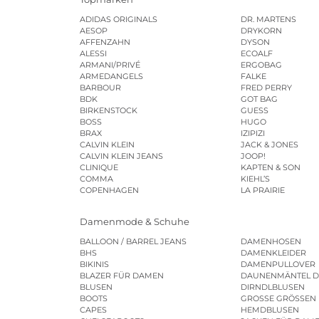
ADIDAS ORIGINALS
DR. MARTENS
AESOP
DRYKORN
AFFENZAHN
DYSON
ALESSI
ECOALF
ARMANI/PRIVÉ
ERGOBAG
ARMEDANGELS
FALKE
BARBOUR
FRED PERRY
BDK
GOT BAG
BIRKENSTOCK
GUESS
BOSS
HUGO
BRAX
IZIPIZI
CALVIN KLEIN
JACK & JONES
CALVIN KLEIN JEANS
JOOP!
CLINIQUE
KAPTEN & SON
COMMA
KIEHL’S
COPENHAGEN
LA PRAIRIE
Damenmode & Schuhe
BALLOON / BARREL JEANS
DAMENHOSEN
BHS
DAMENKLEIDER
BIKINIS
DAMENPULLOVER
BLAZER FÜR DAMEN
DAUNENMÄNTEL 
BLUSEN
DIRNDLBLUSEN
BOOTS
GROSSE GRÖSSEN
CAPES
HEMDBLUSEN