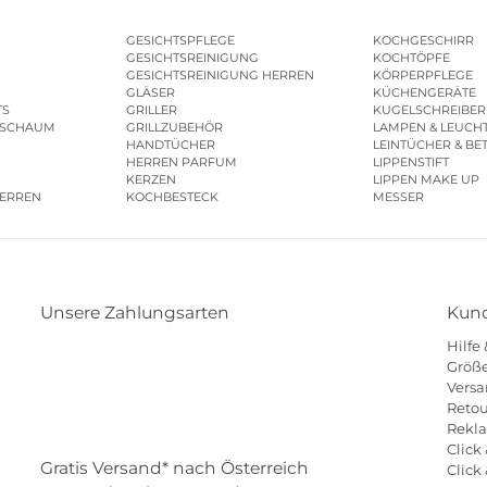
GESICHTSPFLEGE
KOCHGESCHIRR
GESICHTSREINIGUNG
KOCHTÖPFE
GESICHTSREINIGUNG HERREN
KÖRPERPFLEGE
GLÄSER
KÜCHENGERÄTE
TS
GRILLER
KUGELSCHREIBER
ESCHAUM
GRILLZUBEHÖR
LAMPEN & LEUCH
HANDTÜCHER
LEINTÜCHER & BE
HERREN PARFUM
LIPPENSTIFT
KERZEN
LIPPEN MAKE UP
HERREN
KOCHBESTECK
MESSER
Unsere Zahlungsarten
Kund
Hilfe
Klarna
Paypal
Mastercard
Visa
Diners
Größe
Versa
Eps
Shop
Applepay
Amazon
Retou
Rekl
Click 
Gratis Versand* nach Österreich
Click