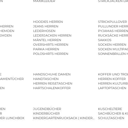
EN
MAXIKLEIDER
STRICKJACKEN D
HOODIES HERREN
STRICKPULLOVER
 HERREN
JEANS HERREN
PULLUNDER HER
SHEMDEN
LEDERHOSEN
PYJAMAS HERRE
HEMDEN
LEDERJACKEN HERREN
RUCKSÄCKE HER
MÄNTEL HERREN
SAKKOS
OVERSHIRTS HERREN
SOCKEN HERREN
PARKA HERREN
SOCKEN MULTIPA
POLOSHIRTS HERREN
SONNENBRILLEN 
E
HANDSCHUHE DAMEN
KOFFER UND TRO
DAMENTÜCHER
HANDTASCHEN
HERREN KOFFER
HERREN REISETASCHEN
HERREN KULTURB
MEN
HARTSCHALENKOFFER
LAPTOPTASCHEN
REN
JUGENDBÜCHER
KUSCHELTIERE
R
KINDERBÜCHER
SACHBÜCHER & K
DER LUNCHBOX
KINDERGARTENRUCKSACK | KINDERGARTENBEUTEL
SCHULTASCHEN