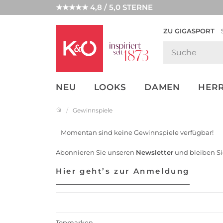
★★★★★ 4,8 / 5,0 STERNE
ZU GIGASPORT
FASHION-
UNSERE APP
CLICK &
CLICK &
TRENDS
COLLECT
RESERVE
NEU
LOOKS
DAMEN
HER
Gewinnspiele
Momentan sind keine Gewinnspiele verfügbar!
Abonnieren Sie unseren
Newsletter
und bleiben Si
Hier geht’s zur Anmeldung
Topmarken