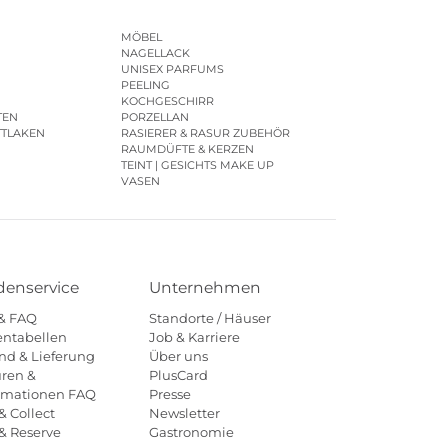
MÖBEL
NAGELLACK
UNISEX PARFUMS
PEELING
KOCHGESCHIRR
TEN
PORZELLAN
TTLAKEN
RASIERER & RASUR ZUBEHÖR
RAUMDÜFTE & KERZEN
TEINT | GESICHTS MAKE UP
VASEN
enservice
Unternehmen
 & FAQ
Standorte / Häuser
ntabellen
Job & Karriere
nd & Lieferung
Über uns
ren &
PlusCard
amationen FAQ
Presse
& Collect
Newsletter
 & Reserve
Gastronomie