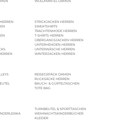
AMEN
WOLLMÄNTEL DAMEN
 HERREN
STRICKJACKEN HERREN
REN
SWEATSHIRTS
N
TRACHTENMODE HERREN
REN
T-SHIRTS HERREN
ÜBERGANGSJACKEN HERREN
UNTERHEMDEN HERREN
CKS
UNTERWÄSCHE HERREN
HERREN
WINTERJACKEN HERREN
LLEYS
REISEGEPÄCK DAMEN
RUCKSÄCKE HERREN
EUTEL
BAUCH- & GÜRTELTASCHEN
TOTE BAG
TURNBEUTEL & SPORTTASCHEN
INDERLEXIKA
WEIHNACHTSKINDERBÜCHER
KLEIDER