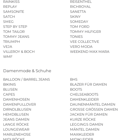
RAINKISS
REISENTHEL
REPLAY
RICHROYAL
SAMSONITE
SANETTA
SATCH
SKINY
SMEG
SOMEDAY
STEP BY STEP
TOM FORD
TOM TAILOR
TOMMY HILFIGER
TOMMY JEANS
TONIES
TRIUMPH
VEE COLLECTIVE
VEJA
VERO MODA
VILLEROY & BOCH
WEEKEND MAX MARA
WMF
Damenmode & Schuhe
BALLOON / BARREL JEANS
BHS
BIKINIS
BLAZER FÜR DAMEN
BLUSEN
BOOTS
CAPES
CHELSEABOOTS
DAMENHOSEN
DAMENKLEIDER
DAMENPULLOVER
DAUNENMÄNTEL DAMEN
DIRNDLBLUSEN
GROSSE GRÖSSEN DAMEN
HEMDBLUSEN
JACKEN FÜR DAMEN
JEANS DAMEN
KURZE RÖCKE
LANGE RÖCKE
LEGGINGS DAMEN
LOUNGEWEAR
MÄNTEL DAMEN
MARLENEHOSE
MAXIKLEIDER
MIDI RÖCKE
MIDIKLEIDER