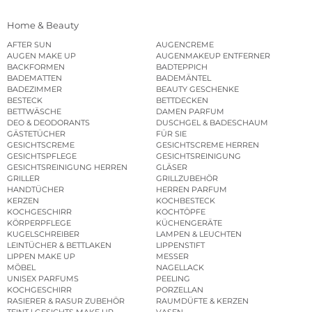
Home & Beauty
AFTER SUN
AUGENCREME
AUGEN MAKE UP
AUGENMAKEUP ENTFERNER
BACKFORMEN
BADTEPPICH
BADEMATTEN
BADEMÄNTEL
BADEZIMMER
BEAUTY GESCHENKE
BESTECK
BETTDECKEN
BETTWÄSCHE
DAMEN PARFUM
DEO & DEODORANTS
DUSCHGEL & BADESCHAUM
GÄSTETÜCHER
FÜR SIE
GESICHTSCREME
GESICHTSCREME HERREN
GESICHTSPFLEGE
GESICHTSREINIGUNG
GESICHTSREINIGUNG HERREN
GLÄSER
GRILLER
GRILLZUBEHÖR
HANDTÜCHER
HERREN PARFUM
KERZEN
KOCHBESTECK
KOCHGESCHIRR
KOCHTÖPFE
KÖRPERPFLEGE
KÜCHENGERÄTE
KUGELSCHREIBER
LAMPEN & LEUCHTEN
LEINTÜCHER & BETTLAKEN
LIPPENSTIFT
LIPPEN MAKE UP
MESSER
MÖBEL
NAGELLACK
UNISEX PARFUMS
PEELING
KOCHGESCHIRR
PORZELLAN
RASIERER & RASUR ZUBEHÖR
RAUMDÜFTE & KERZEN
TEINT | GESICHTS MAKE UP
VASEN