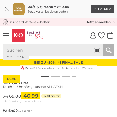
K&Ö & GIGASPORT APP
ZUR APP
Jetzt kostenlos downloaden
Pluscard Vorteile erhalten
KOSTENLOSER VERSAND* & RÜCKVERSAND
Jetzt anmelden
UNSERE APP
CLICK &
CLICK &
COLLECT
RESERVE
Nachhaltig
BIS ZU -50% IM FINAL SALE
Beliebt!
2 Personen haben den Artikel gerade im Warenkorb
DEAL
GASTON LUGA
Tasche - Umhängetasche SPLAESH
40,99
69,00
Jetzt
sparen
UVP
inkl. Mwst zzgl.
Versandkosten
Farbe:
Schwarz