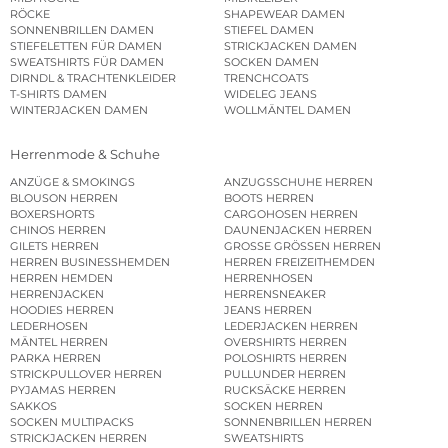
RÖCKE
SHAPEWEAR DAMEN
SONNENBRILLEN DAMEN
STIEFEL DAMEN
STIEFELETTEN FÜR DAMEN
STRICKJACKEN DAMEN
SWEATSHIRTS FÜR DAMEN
SOCKEN DAMEN
DIRNDL & TRACHTENKLEIDER
TRENCHCOATS
T-SHIRTS DAMEN
WIDELEG JEANS
WINTERJACKEN DAMEN
WOLLMÄNTEL DAMEN
Herrenmode & Schuhe
ANZÜGE & SMOKINGS
ANZUGSSCHUHE HERREN
BLOUSON HERREN
BOOTS HERREN
BOXERSHORTS
CARGOHOSEN HERREN
CHINOS HERREN
DAUNENJACKEN HERREN
GILETS HERREN
GROSSE GRÖSSEN HERREN
HERREN BUSINESSHEMDEN
HERREN FREIZEITHEMDEN
HERREN HEMDEN
HERRENHOSEN
HERRENJACKEN
HERRENSNEAKER
HOODIES HERREN
JEANS HERREN
LEDERHOSEN
LEDERJACKEN HERREN
MÄNTEL HERREN
OVERSHIRTS HERREN
PARKA HERREN
POLOSHIRTS HERREN
STRICKPULLOVER HERREN
PULLUNDER HERREN
PYJAMAS HERREN
RUCKSÄCKE HERREN
SAKKOS
SOCKEN HERREN
SOCKEN MULTIPACKS
SONNENBRILLEN HERREN
STRICKJACKEN HERREN
SWEATSHIRTS