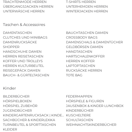
TRACHTENMODE HERREN
T-SHIRTS HERREN
ÜBERGANGSJACKEN HERREN
UNTERHEMDEN HERREN
UNTERWÄSCHE HERREN
WINTERJACKEN HERREN
Taschen & Accessoires
DAMENTASCHEN
BAUCHTASCHEN DAMEN
CLUTCHES UND MINIBAGS
CROSSBODY BAGS
DAMENRUCKSÄCKE
DAMENSCHALS & DAMENTÜCHER
SHOPPER
GELDBÖRSEN DAMEN
HANDSCHUHE DAMEN
HANDTASCHEN
HERREN REISETASCHEN
HARTSCHALENKOFFER
KOFFER UND TROLLEYS
HERREN KOFFER
HERREN KULTURBEUTEL
LAPTOPTASCHEN
REISEGEPÄCK DAMEN
RUCKSÄCKE HERREN
BAUCH- & GÜRTELTASCHEN
TOTE BAG
Kinder
BILDERBÜCHER
FEDERMAPPEN
HÖRSPIELBOXEN
HÖRSPIELE & FIGUREN
HÖRSPIEL ZUBEHÖR
JAUSENBOX & KINDER LUNCHBOX
JUGENDBÜCHER
KINDERBÜCHER
KINDERGARTENRUCKSACK | KINDERGARTENBEUTEL
KUSCHELTIERE
SACHBÜCHER & KINDERLEXIKA
SCHULTASCHEN
TURNBEUTEL & SPORTTASCHEN
WEIHNACHTSKINDERBÜCHER
KLEIDER