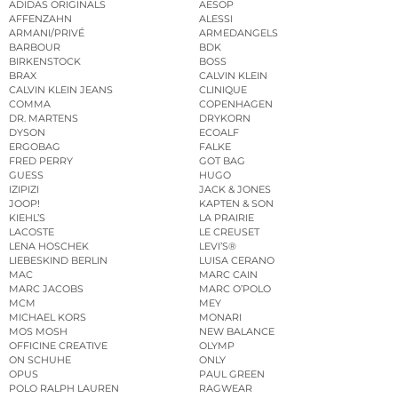
ADIDAS ORIGINALS
AESOP
AFFENZAHN
ALESSI
ARMANI/PRIVÉ
ARMEDANGELS
BARBOUR
BDK
BIRKENSTOCK
BOSS
BRAX
CALVIN KLEIN
CALVIN KLEIN JEANS
CLINIQUE
COMMA
COPENHAGEN
DR. MARTENS
DRYKORN
DYSON
ECOALF
ERGOBAG
FALKE
FRED PERRY
GOT BAG
GUESS
HUGO
IZIPIZI
JACK & JONES
JOOP!
KAPTEN & SON
KIEHL’S
LA PRAIRIE
LACOSTE
LE CREUSET
LENA HOSCHEK
LEVI’S®
LIEBESKIND BERLIN
LUISA CERANO
MAC
MARC CAIN
MARC JACOBS
MARC O’POLO
MCM
MEY
MICHAEL KORS
MONARI
MOS MOSH
NEW BALANCE
OFFICINE CREATIVE
OLYMP
ON SCHUHE
ONLY
OPUS
PAUL GREEN
POLO RALPH LAUREN
RAGWEAR