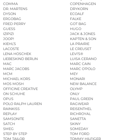
COMMA
COPENHAGEN
DR. MARTENS
DRYKORN
DYSON
ECOALF
ERGOBAG
FALKE
FRED PERRY
GOT BAG
GUESS
HUGO
IZIPIZI
JACK & JONES
JOOP!
KAPTEN & SON
KIEHL’S
LA PRAIRIE
LACOSTE
LE CREUSET
LENA HOSCHEK
LEVI’S®
LIEBESKIND BERLIN
LUISA CERANO
MAC
MARC CAIN
MARC JACOBS
MARC O’POLO
MCM
MEY
MICHAEL KORS
MONARI
MOS MOSH
NEW BALANCE
OFFICINE CREATIVE
OLYMP
ON SCHUHE
ONLY
OPUS
PAUL GREEN
POLO RALPH LAUREN
RAGWEAR
RAINKISS
REISENTHEL
REPLAY
RICHROYAL
SAMSONITE
SANETTA
SATCH
SKINY
SMEG
SOMEDAY
STEP BY STEP
TOM FORD
TOM TAILOR
TOMMY HILFIGER