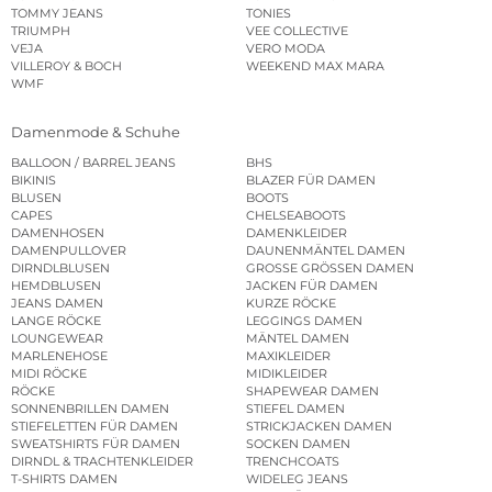
TOMMY JEANS
TONIES
TRIUMPH
VEE COLLECTIVE
VEJA
VERO MODA
VILLEROY & BOCH
WEEKEND MAX MARA
WMF
Damenmode & Schuhe
BALLOON / BARREL JEANS
BHS
BIKINIS
BLAZER FÜR DAMEN
BLUSEN
BOOTS
CAPES
CHELSEABOOTS
DAMENHOSEN
DAMENKLEIDER
DAMENPULLOVER
DAUNENMÄNTEL DAMEN
DIRNDLBLUSEN
GROSSE GRÖSSEN DAMEN
HEMDBLUSEN
JACKEN FÜR DAMEN
JEANS DAMEN
KURZE RÖCKE
LANGE RÖCKE
LEGGINGS DAMEN
LOUNGEWEAR
MÄNTEL DAMEN
MARLENEHOSE
MAXIKLEIDER
MIDI RÖCKE
MIDIKLEIDER
RÖCKE
SHAPEWEAR DAMEN
SONNENBRILLEN DAMEN
STIEFEL DAMEN
STIEFELETTEN FÜR DAMEN
STRICKJACKEN DAMEN
SWEATSHIRTS FÜR DAMEN
SOCKEN DAMEN
DIRNDL & TRACHTENKLEIDER
TRENCHCOATS
T-SHIRTS DAMEN
WIDELEG JEANS