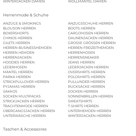
WINTERJACKEN DAMEN
WOLLMÄNTEL DAMEN
Herrenmode & Schuhe
ANZÜGE & SMOKINGS
ANZUGSSCHUHE HERREN
BLOUSON HERREN
BOOTS HERREN
BOXERSHORTS
CARGOHOSEN HERREN
CHINOS HERREN
DAUNENJACKEN HERREN
GILETS HERREN
GROSSE GRÖSSEN HERREN
HERREN BUSINESSHEMDEN
HERREN FREIZEITHEMDEN
HERREN HEMDEN
HERRENHOSEN
HERRENJACKEN
HERRENSNEAKER
HOODIES HERREN
JEANS HERREN
LEDERHOSEN
LEDERJACKEN HERREN
MÄNTEL HERREN
OVERSHIRTS HERREN
PARKA HERREN
POLOSHIRTS HERREN
STRICKPULLOVER HERREN
PULLUNDER HERREN
PYJAMAS HERREN
RUCKSÄCKE HERREN
SAKKOS
SOCKEN HERREN
SOCKEN MULTIPACKS
SONNENBRILLEN HERREN
STRICKJACKEN HERREN
SWEATSHIRTS
TRACHTENMODE HERREN
T-SHIRTS HERREN
ÜBERGANGSJACKEN HERREN
UNTERHEMDEN HERREN
UNTERWÄSCHE HERREN
WINTERJACKEN HERREN
Taschen & Accessoires