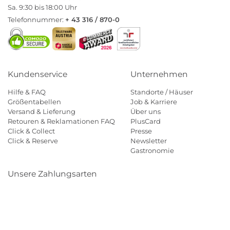
Sa. 9:30 bis 18:00 Uhr
Telefonnummer:
+ 43 316 / 870-0
Kundenservice
Unternehmen
Hilfe & FAQ
Standorte / Häuser
Größentabellen
Job & Karriere
Versand & Lieferung
Über uns
Retouren & Reklamationen FAQ
PlusCard
Click & Collect
Presse
Click & Reserve
Newsletter
Gastronomie
Unsere Zahlungsarten
Klarna
Paypal
Mastercard
Visa
Diners
Eps
Shop
Applepay
Amazon