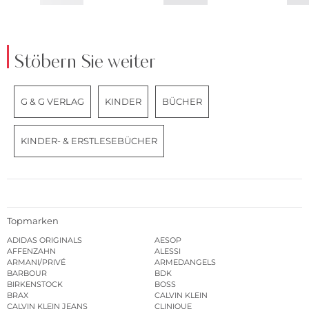
Stöbern Sie weiter
G & G VERLAG
KINDER
BÜCHER
KINDER- & ERSTLESEBÜCHER
Topmarken
ADIDAS ORIGINALS
AESOP
AFFENZAHN
ALESSI
ARMANI/PRIVÉ
ARMEDANGELS
BARBOUR
BDK
BIRKENSTOCK
BOSS
BRAX
CALVIN KLEIN
CALVIN KLEIN JEANS
CLINIQUE