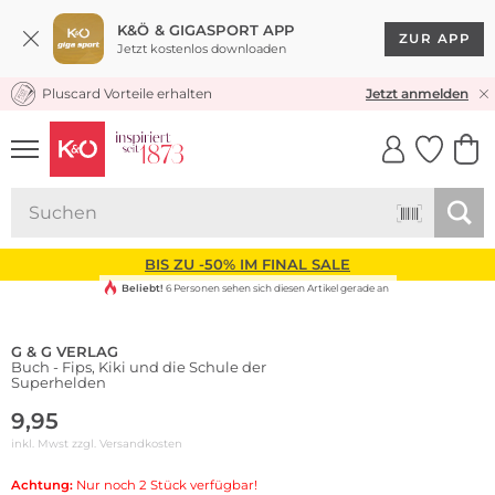
K&Ö & GIGASPORT APP
ZUR APP
Jetzt kostenlos downloaden
Pluscard Vorteile erhalten
KOSTENLOSER VERSAND* & RÜCKVERSAND
Jetzt anmelden
UNSERE APP
CLICK &
CLICK &
COLLECT
RESERVE
BIS ZU -50% IM FINAL SALE
Beliebt!
6 Personen sehen sich diesen Artikel gerade an
G & G VERLAG
Buch - Fips, Kiki und die Schule der
Superhelden
9,95
inkl. Mwst zzgl.
Versandkosten
Achtung:
Nur noch 2 Stück verfügbar!