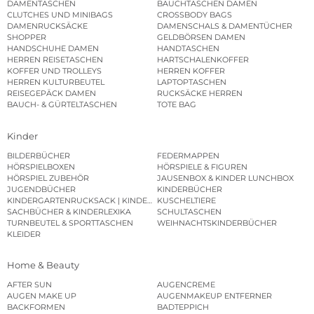
DAMENTASCHEN
BAUCHTASCHEN DAMEN
CLUTCHES UND MINIBAGS
CROSSBODY BAGS
DAMENRUCKSÄCKE
DAMENSCHALS & DAMENTÜCHER
SHOPPER
GELDBÖRSEN DAMEN
HANDSCHUHE DAMEN
HANDTASCHEN
HERREN REISETASCHEN
HARTSCHALENKOFFER
KOFFER UND TROLLEYS
HERREN KOFFER
HERREN KULTURBEUTEL
LAPTOPTASCHEN
REISEGEPÄCK DAMEN
RUCKSÄCKE HERREN
BAUCH- & GÜRTELTASCHEN
TOTE BAG
Kinder
BILDERBÜCHER
FEDERMAPPEN
HÖRSPIELBOXEN
HÖRSPIELE & FIGUREN
HÖRSPIEL ZUBEHÖR
JAUSENBOX & KINDER LUNCHBOX
JUGENDBÜCHER
KINDERBÜCHER
KINDERGARTENRUCKSACK | KINDERGARTENBEUTEL
KUSCHELTIERE
SACHBÜCHER & KINDERLEXIKA
SCHULTASCHEN
TURNBEUTEL & SPORTTASCHEN
WEIHNACHTSKINDERBÜCHER
KLEIDER
Home & Beauty
AFTER SUN
AUGENCREME
AUGEN MAKE UP
AUGENMAKEUP ENTFERNER
BACKFORMEN
BADTEPPICH