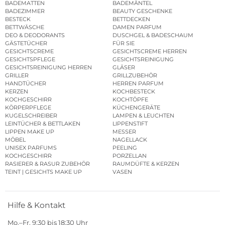
BADEMATTEN
BADEMÄNTEL
BADEZIMMER
BEAUTY GESCHENKE
BESTECK
BETTDECKEN
BETTWÄSCHE
DAMEN PARFUM
DEO & DEODORANTS
DUSCHGEL & BADESCHAUM
GÄSTETÜCHER
FÜR SIE
GESICHTSCREME
GESICHTSCREME HERREN
GESICHTSPFLEGE
GESICHTSREINIGUNG
GESICHTSREINIGUNG HERREN
GLÄSER
GRILLER
GRILLZUBEHÖR
HANDTÜCHER
HERREN PARFUM
KERZEN
KOCHBESTECK
KOCHGESCHIRR
KOCHTÖPFE
KÖRPERPFLEGE
KÜCHENGERÄTE
KUGELSCHREIBER
LAMPEN & LEUCHTEN
LEINTÜCHER & BETTLAKEN
LIPPENSTIFT
LIPPEN MAKE UP
MESSER
MÖBEL
NAGELLACK
UNISEX PARFUMS
PEELING
KOCHGESCHIRR
PORZELLAN
RASIERER & RASUR ZUBEHÖR
RAUMDÜFTE & KERZEN
TEINT | GESICHTS MAKE UP
VASEN
Hilfe & Kontakt
Mo.–Fr. 9:30 bis 18:30 Uhr