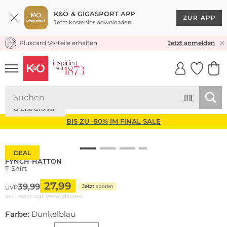
K&Ö & GIGASPORT APP
ZUR APP
Jetzt kostenlos downloaden
Pluscard Vorteile erhalten
KOSTENLOSER VERSAND* & RÜCKVERSAND
Jetzt anmelden
UNSERE APP
CLICK &
CLICK &
COLLECT
RESERVE
Große Größen
BIS ZU -50% IM FINAL SALE
DEAL
FYNCH-HATTON
T-Shirt
27,99
39,99
Jetzt
sparen
UVP
inkl. Mwst zzgl.
Versandkosten
Farbe:
Dunkelblau