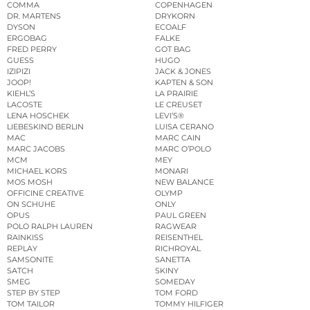
COMMA
COPENHAGEN
DR. MARTENS
DRYKORN
DYSON
ECOALF
ERGOBAG
FALKE
FRED PERRY
GOT BAG
GUESS
HUGO
IZIPIZI
JACK & JONES
JOOP!
KAPTEN & SON
KIEHL’S
LA PRAIRIE
LACOSTE
LE CREUSET
LENA HOSCHEK
LEVI’S®
LIEBESKIND BERLIN
LUISA CERANO
MAC
MARC CAIN
MARC JACOBS
MARC O’POLO
MCM
MEY
MICHAEL KORS
MONARI
MOS MOSH
NEW BALANCE
OFFICINE CREATIVE
OLYMP
ON SCHUHE
ONLY
OPUS
PAUL GREEN
POLO RALPH LAUREN
RAGWEAR
RAINKISS
REISENTHEL
REPLAY
RICHROYAL
SAMSONITE
SANETTA
SATCH
SKINY
SMEG
SOMEDAY
STEP BY STEP
TOM FORD
TOM TAILOR
TOMMY HILFIGER