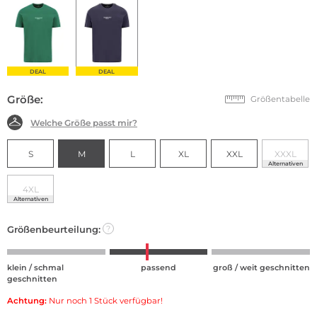
DEAL
DEAL
Größe:
Größentabelle
Welche Größe passt mir?
S
M
L
XL
XXL
XXXL
Alternativen
4XL
Alternativen
Größenbeurteilung:
?
klein / schmal
passend
groß / weit geschnitten
geschnitten
Achtung:
Nur noch 1 Stück verfügbar!