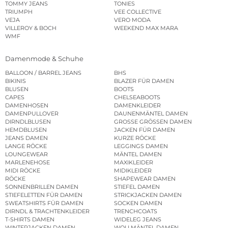
TOMMY JEANS
TONIES
TRIUMPH
VEE COLLECTIVE
VEJA
VERO MODA
VILLEROY & BOCH
WEEKEND MAX MARA
WMF
Damenmode & Schuhe
BALLOON / BARREL JEANS
BHS
BIKINIS
BLAZER FÜR DAMEN
BLUSEN
BOOTS
CAPES
CHELSEABOOTS
DAMENHOSEN
DAMENKLEIDER
DAMENPULLOVER
DAUNENMÄNTEL DAMEN
DIRNDLBLUSEN
GROSSE GRÖSSEN DAMEN
HEMDBLUSEN
JACKEN FÜR DAMEN
JEANS DAMEN
KURZE RÖCKE
LANGE RÖCKE
LEGGINGS DAMEN
LOUNGEWEAR
MÄNTEL DAMEN
MARLENEHOSE
MAXIKLEIDER
MIDI RÖCKE
MIDIKLEIDER
RÖCKE
SHAPEWEAR DAMEN
SONNENBRILLEN DAMEN
STIEFEL DAMEN
STIEFELETTEN FÜR DAMEN
STRICKJACKEN DAMEN
SWEATSHIRTS FÜR DAMEN
SOCKEN DAMEN
DIRNDL & TRACHTENKLEIDER
TRENCHCOATS
T-SHIRTS DAMEN
WIDELEG JEANS
WINTERJACKEN DAMEN
WOLLMÄNTEL DAMEN