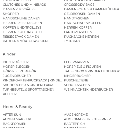
DAMENTASCHEN
BAUCHTASCHEN DAMEN
CLUTCHES UND MINIBAGS
CROSSBODY BAGS
DAMENRUCKSÄCKE
DAMENSCHALS & DAMENTÜCHER
SHOPPER
GELDBÖRSEN DAMEN
HANDSCHUHE DAMEN
HANDTASCHEN
HERREN REISETASCHEN
HARTSCHALENKOFFER
KOFFER UND TROLLEYS
HERREN KOFFER
HERREN KULTURBEUTEL
LAPTOPTASCHEN
REISEGEPÄCK DAMEN
RUCKSÄCKE HERREN
BAUCH- & GÜRTELTASCHEN
TOTE BAG
Kinder
BILDERBÜCHER
FEDERMAPPEN
HÖRSPIELBOXEN
HÖRSPIELE & FIGUREN
HÖRSPIEL ZUBEHÖR
JAUSENBOX & KINDER LUNCHBOX
JUGENDBÜCHER
KINDERBÜCHER
KINDERGARTENRUCKSACK | KINDERGARTENBEUTEL
KUSCHELTIERE
SACHBÜCHER & KINDERLEXIKA
SCHULTASCHEN
TURNBEUTEL & SPORTTASCHEN
WEIHNACHTSKINDERBÜCHER
KLEIDER
Home & Beauty
AFTER SUN
AUGENCREME
AUGEN MAKE UP
AUGENMAKEUP ENTFERNER
BACKFORMEN
BADTEPPICH