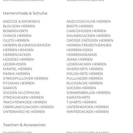
Herrenmode & Schuhe
ANZÜGE & SMOKINGS
ANZUGSSCHUHE HERREN
BLOUSON HERREN
BOOTS HERREN
BOXERSHORTS
CARGOHOSEN HERREN
CHINOS HERREN
DAUNENJACKEN HERREN
GILETS HERREN
GROSSE GRÖSSEN HERREN
HERREN BUSINESSHEMDEN
HERREN FREIZEITHEMDEN
HERREN HEMDEN
HERRENHOSEN
HERRENJACKEN
HERRENSNEAKER
HOODIES HERREN
JEANS HERREN
LEDERHOSEN
LEDERJACKEN HERREN
MÄNTEL HERREN
OVERSHIRTS HERREN
PARKA HERREN
POLOSHIRTS HERREN
STRICKPULLOVER HERREN
PULLUNDER HERREN
PYJAMAS HERREN
RUCKSÄCKE HERREN
SAKKOS
SOCKEN HERREN
SOCKEN MULTIPACKS
SONNENBRILLEN HERREN
STRICKJACKEN HERREN
SWEATSHIRTS
TRACHTENMODE HERREN
T-SHIRTS HERREN
ÜBERGANGSJACKEN HERREN
UNTERHEMDEN HERREN
UNTERWÄSCHE HERREN
WINTERJACKEN HERREN
Taschen & Accessoires