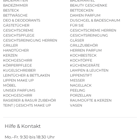
BADEMATTEN
BADEMÄNTEL
BADEZIMMER
BEAUTY GESCHENKE
BESTECK
BETTDECKEN
BETTWÄSCHE
DAMEN PARFUM
DEO & DEODORANTS
DUSCHGEL & BADESCHAUM
GÄSTETÜCHER
FÜR SIE
GESICHTSCREME
GESICHTSCREME HERREN
GESICHTSPFLEGE
GESICHTSREINIGUNG
GESICHTSREINIGUNG HERREN
GLÄSER
GRILLER
GRILLZUBEHÖR
HANDTÜCHER
HERREN PARFUM
KERZEN
KOCHBESTECK
KOCHGESCHIRR
KOCHTÖPFE
KÖRPERPFLEGE
KÜCHENGERÄTE
KUGELSCHREIBER
LAMPEN & LEUCHTEN
LEINTÜCHER & BETTLAKEN
LIPPENSTIFT
LIPPEN MAKE UP
MESSER
MÖBEL
NAGELLACK
UNISEX PARFUMS
PEELING
KOCHGESCHIRR
PORZELLAN
RASIERER & RASUR ZUBEHÖR
RAUMDÜFTE & KERZEN
TEINT | GESICHTS MAKE UP
VASEN
Hilfe & Kontakt
Mo.–Fr. 9:30 bis 18:30 Uhr