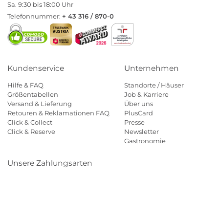
Sa. 9:30 bis 18:00 Uhr
Telefonnummer:
+ 43 316 / 870-0
Kundenservice
Unternehmen
Hilfe & FAQ
Standorte / Häuser
Größentabellen
Job & Karriere
Versand & Lieferung
Über uns
Retouren & Reklamationen FAQ
PlusCard
Click & Collect
Presse
Click & Reserve
Newsletter
Gastronomie
Unsere Zahlungsarten
Klarna
Paypal
Mastercard
Visa
Diners
Eps
Shop
Applepay
Amazon