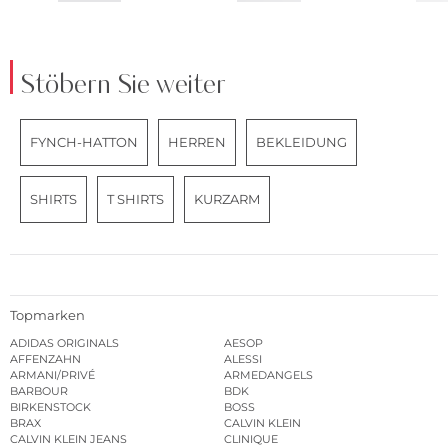
Stöbern Sie weiter
FYNCH-HATTON
HERREN
BEKLEIDUNG
SHIRTS
T SHIRTS
KURZARM
Topmarken
ADIDAS ORIGINALS
AESOP
AFFENZAHN
ALESSI
ARMANI/PRIVÉ
ARMEDANGELS
BARBOUR
BDK
BIRKENSTOCK
BOSS
BRAX
CALVIN KLEIN
CALVIN KLEIN JEANS
CLINIQUE