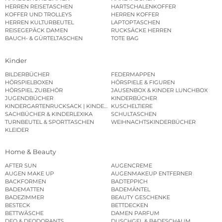
HERREN REISETASCHEN
HARTSCHALENKOFFER
KOFFER UND TROLLEYS
HERREN KOFFER
HERREN KULTURBEUTEL
LAPTOPTASCHEN
REISEGEPÄCK DAMEN
RUCKSÄCKE HERREN
BAUCH- & GÜRTELTASCHEN
TOTE BAG
Kinder
BILDERBÜCHER
FEDERMAPPEN
HÖRSPIELBOXEN
HÖRSPIELE & FIGUREN
HÖRSPIEL ZUBEHÖR
JAUSENBOX & KINDER LUNCHBOX
JUGENDBÜCHER
KINDERBÜCHER
KINDERGARTENRUCKSACK | KINDERGARTENBEUTEL
KUSCHELTIERE
SACHBÜCHER & KINDERLEXIKA
SCHULTASCHEN
TURNBEUTEL & SPORTTASCHEN
WEIHNACHTSKINDERBÜCHER
KLEIDER
Home & Beauty
AFTER SUN
AUGENCREME
AUGEN MAKE UP
AUGENMAKEUP ENTFERNER
BACKFORMEN
BADTEPPICH
BADEMATTEN
BADEMÄNTEL
BADEZIMMER
BEAUTY GESCHENKE
BESTECK
BETTDECKEN
BETTWÄSCHE
DAMEN PARFUM
DEO & DEODORANTS
DUSCHGEL & BADESCHAUM