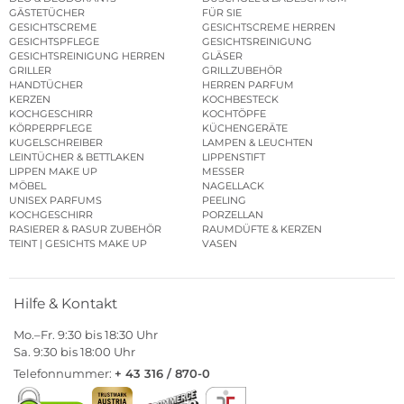
GÄSTETÜCHER
FÜR SIE
GESICHTSCREME
GESICHTSCREME HERREN
GESICHTSPFLEGE
GESICHTSREINIGUNG
GESICHTSREINIGUNG HERREN
GLÄSER
GRILLER
GRILLZUBEHÖR
HANDTÜCHER
HERREN PARFUM
KERZEN
KOCHBESTECK
KOCHGESCHIRR
KOCHTÖPFE
KÖRPERPFLEGE
KÜCHENGERÄTE
KUGELSCHREIBER
LAMPEN & LEUCHTEN
LEINTÜCHER & BETTLAKEN
LIPPENSTIFT
LIPPEN MAKE UP
MESSER
MÖBEL
NAGELLACK
UNISEX PARFUMS
PEELING
KOCHGESCHIRR
PORZELLAN
RASIERER & RASUR ZUBEHÖR
RAUMDÜFTE & KERZEN
TEINT | GESICHTS MAKE UP
VASEN
Hilfe & Kontakt
Mo.–Fr. 9:30 bis 18:30 Uhr
Sa. 9:30 bis 18:00 Uhr
Telefonnummer:
+ 43 316 / 870-0