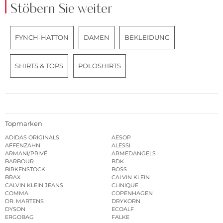
Stöbern Sie weiter
FYNCH-HATTON
DAMEN
BEKLEIDUNG
SHIRTS & TOPS
POLOSHIRTS
Topmarken
ADIDAS ORIGINALS
AESOP
AFFENZAHN
ALESSI
ARMANI/PRIVÉ
ARMEDANGELS
BARBOUR
BDK
BIRKENSTOCK
BOSS
BRAX
CALVIN KLEIN
CALVIN KLEIN JEANS
CLINIQUE
COMMA
COPENHAGEN
DR. MARTENS
DRYKORN
DYSON
ECOALF
ERGOBAG
FALKE