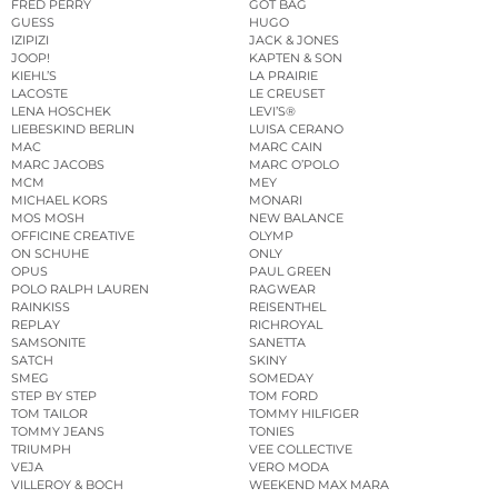
FRED PERRY
GOT BAG
GUESS
HUGO
IZIPIZI
JACK & JONES
JOOP!
KAPTEN & SON
KIEHL’S
LA PRAIRIE
LACOSTE
LE CREUSET
LENA HOSCHEK
LEVI’S®
LIEBESKIND BERLIN
LUISA CERANO
MAC
MARC CAIN
MARC JACOBS
MARC O’POLO
MCM
MEY
MICHAEL KORS
MONARI
MOS MOSH
NEW BALANCE
OFFICINE CREATIVE
OLYMP
ON SCHUHE
ONLY
OPUS
PAUL GREEN
POLO RALPH LAUREN
RAGWEAR
RAINKISS
REISENTHEL
REPLAY
RICHROYAL
SAMSONITE
SANETTA
SATCH
SKINY
SMEG
SOMEDAY
STEP BY STEP
TOM FORD
TOM TAILOR
TOMMY HILFIGER
TOMMY JEANS
TONIES
TRIUMPH
VEE COLLECTIVE
VEJA
VERO MODA
VILLEROY & BOCH
WEEKEND MAX MARA