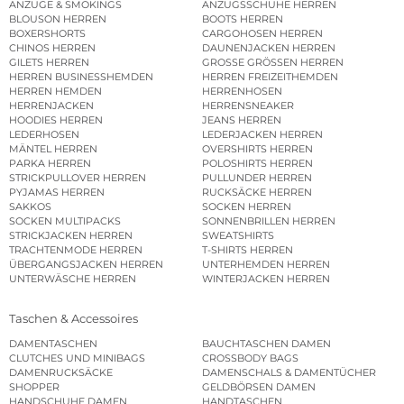
ANZÜGE & SMOKINGS
ANZUGSSCHUHE HERREN
BLOUSON HERREN
BOOTS HERREN
BOXERSHORTS
CARGOHOSEN HERREN
CHINOS HERREN
DAUNENJACKEN HERREN
GILETS HERREN
GROSSE GRÖSSEN HERREN
HERREN BUSINESSHEMDEN
HERREN FREIZEITHEMDEN
HERREN HEMDEN
HERRENHOSEN
HERRENJACKEN
HERRENSNEAKER
HOODIES HERREN
JEANS HERREN
LEDERHOSEN
LEDERJACKEN HERREN
MÄNTEL HERREN
OVERSHIRTS HERREN
PARKA HERREN
POLOSHIRTS HERREN
STRICKPULLOVER HERREN
PULLUNDER HERREN
PYJAMAS HERREN
RUCKSÄCKE HERREN
SAKKOS
SOCKEN HERREN
SOCKEN MULTIPACKS
SONNENBRILLEN HERREN
STRICKJACKEN HERREN
SWEATSHIRTS
TRACHTENMODE HERREN
T-SHIRTS HERREN
ÜBERGANGSJACKEN HERREN
UNTERHEMDEN HERREN
UNTERWÄSCHE HERREN
WINTERJACKEN HERREN
Taschen & Accessoires
DAMENTASCHEN
BAUCHTASCHEN DAMEN
CLUTCHES UND MINIBAGS
CROSSBODY BAGS
DAMENRUCKSÄCKE
DAMENSCHALS & DAMENTÜCHER
SHOPPER
GELDBÖRSEN DAMEN
HANDSCHUHE DAMEN
HANDTASCHEN