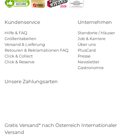
Kundenservice
Unternehmen
Hilfe & FAQ
Standorte / Häuser
Größentabellen
Job & Karriere
Versand & Lieferung
Über uns
Retouren & Reklamationen FAQ
PlusCard
Click & Collect
Presse
Click & Reserve
Newsletter
Gastronomie
Unsere Zahlungsarten
Klarna
Paypal
Mastercard
Visa
Diners
Eps
Shop
Applepay
Amazon
Gratis Versand* nach Österreich Internationaler
Versand