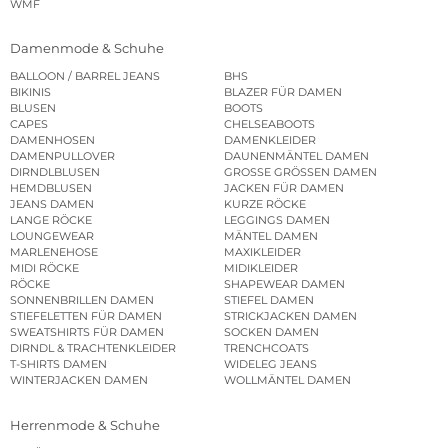
WMF
Damenmode & Schuhe
BALLOON / BARREL JEANS
BHS
BIKINIS
BLAZER FÜR DAMEN
BLUSEN
BOOTS
CAPES
CHELSEABOOTS
DAMENHOSEN
DAMENKLEIDER
DAMENPULLOVER
DAUNENMÄNTEL DAMEN
DIRNDLBLUSEN
GROSSE GRÖSSEN DAMEN
HEMDBLUSEN
JACKEN FÜR DAMEN
JEANS DAMEN
KURZE RÖCKE
LANGE RÖCKE
LEGGINGS DAMEN
LOUNGEWEAR
MÄNTEL DAMEN
MARLENEHOSE
MAXIKLEIDER
MIDI RÖCKE
MIDIKLEIDER
RÖCKE
SHAPEWEAR DAMEN
SONNENBRILLEN DAMEN
STIEFEL DAMEN
STIEFELETTEN FÜR DAMEN
STRICKJACKEN DAMEN
SWEATSHIRTS FÜR DAMEN
SOCKEN DAMEN
DIRNDL & TRACHTENKLEIDER
TRENCHCOATS
T-SHIRTS DAMEN
WIDELEG JEANS
WINTERJACKEN DAMEN
WOLLMÄNTEL DAMEN
Herrenmode & Schuhe