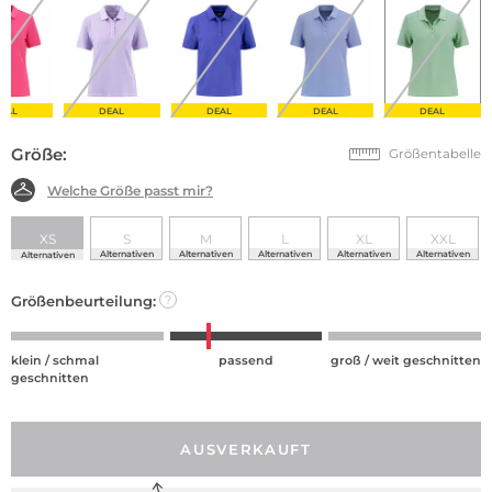
EAL
DEAL
DEAL
DEAL
DEAL
Größe:
Größentabelle
Welche Größe passt mir?
XS
S
M
L
XL
XXL
Alternativen
Alternativen
Alternativen
Alternativen
Alternativen
Alternativen
Größenbeurteilung:
?
klein / schmal
passend
groß / weit geschnitten
geschnitten
AUSVERKAUFT