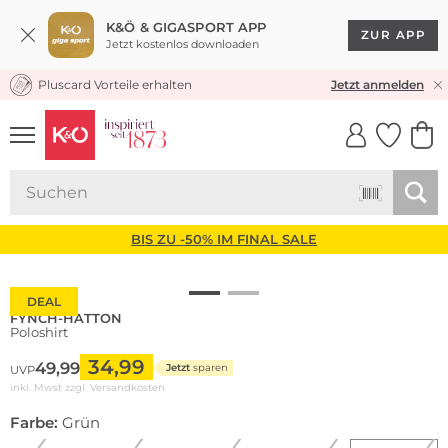
K&Ö & GIGASPORT APP
ZUR APP
Jetzt kostenlos downloaden
Pluscard Vorteile erhalten
KOSTENLOSER VERSAND* & RÜCKVERSAND
Jetzt anmelden
UNSERE APP
CLICK &
CLICK &
COLLECT
RESERVE
BIS ZU -50% IM FINAL SALE
DEAL
FYNCH-HATTON
Poloshirt
34,99
49,99
Jetzt
sparen
UVP
inkl. Mwst zzgl.
Versandkosten
Farbe:
Grün