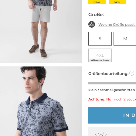
DEAL
DEAL
Größe:
Welche Größe passt
S
M
4XL
Alternativen
Größenbeurteilung:
?
klein / schmal geschnitten
Achtung:
Nur noch 2 Stück
IN 