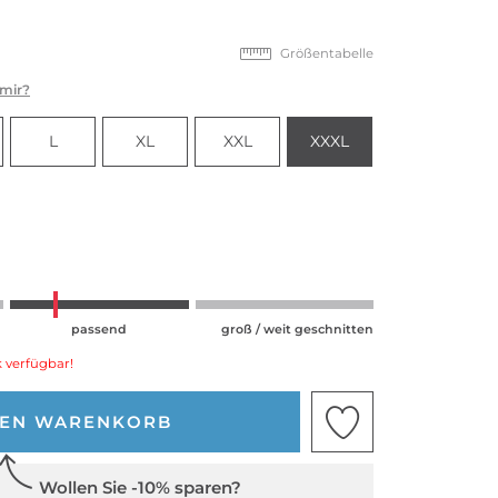
Größentabelle
 mir?
L
XL
XXL
XXXL
passend
groß / weit geschnitten
 verfügbar!
DEN WARENKORB
Wollen Sie -10% sparen?