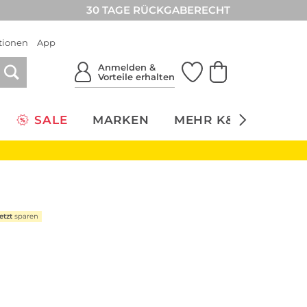
30 TAGE RÜCKGABERECHT
tionen
App
Anmelden &
Vorteile erhalten
SALE
MARKEN
MEHR K&Ö
NACH
etzt
sparen