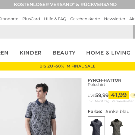
KOSTENLOSER VERSAND* & RÜCKVERSAND
Standorte
PlusCard
Hilfe & FAQ
Geschenkkarte
Newsletter
Ak
REN
KINDER
BEAUTY
HOME & LIVING
BIS ZU -50% IM FINAL SALE
FYNCH-HATTON
Poloshirt
41,99
59,99
J
UVP
inkl. Mwst zzgl.
Versandkosten
Farbe:
Dunkelblau