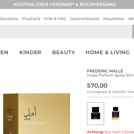
KOSTENLOSER VERSAND* & RÜCKVERSAND
Standorte
PlusCard
Hilfe & FAQ
Geschenkkarte
Newsletter
Ak
REN
KINDER
BEAUTY
HOME & LIVING
FREDERIC MALLE
Hope Parfum Spray 50m
570,00
Grundpreis: € 1,140,00 / Pr
inkl. Mwst zzgl.
Versandkosten
Achtung:
Nur noch 3 Stück