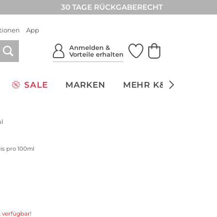
30 TAGE RÜCKGABERECHT
tionen
App
Anmelden &
Vorteile erhalten
SALE
MARKEN
MEHR K&Ö
NACH
l
eis pro 100ml
 verfügbar!