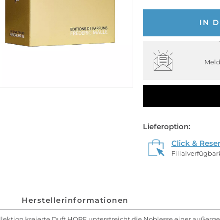
IN 
Meld
Lieferoption:
Click & Rese
Filialverfügba
Herstellerinformationen
lektion kreierte Duft HOPE unterstreicht die Noblesse einer außer