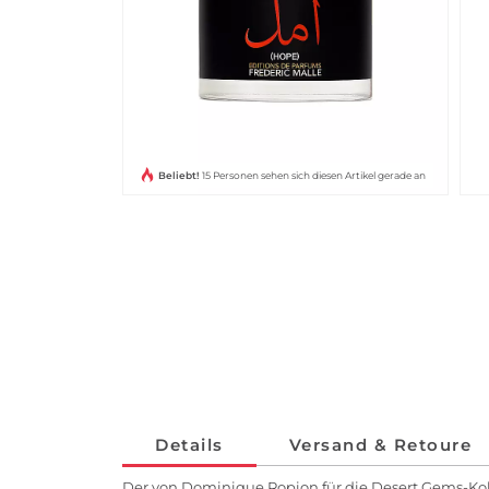
Beliebt!
15 Personen sehen sich diesen Artikel gerade an
Details
Versand & Retoure
Der von Dominique Ropion für die Desert Gems-Kol