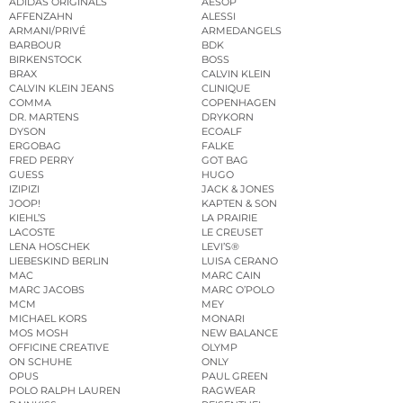
ADIDAS ORIGINALS
AESOP
AFFENZAHN
ALESSI
ARMANI/PRIVÉ
ARMEDANGELS
BARBOUR
BDK
BIRKENSTOCK
BOSS
BRAX
CALVIN KLEIN
CALVIN KLEIN JEANS
CLINIQUE
COMMA
COPENHAGEN
DR. MARTENS
DRYKORN
DYSON
ECOALF
ERGOBAG
FALKE
FRED PERRY
GOT BAG
GUESS
HUGO
IZIPIZI
JACK & JONES
JOOP!
KAPTEN & SON
KIEHL’S
LA PRAIRIE
LACOSTE
LE CREUSET
LENA HOSCHEK
LEVI’S®
LIEBESKIND BERLIN
LUISA CERANO
MAC
MARC CAIN
MARC JACOBS
MARC O’POLO
MCM
MEY
MICHAEL KORS
MONARI
MOS MOSH
NEW BALANCE
OFFICINE CREATIVE
OLYMP
ON SCHUHE
ONLY
OPUS
PAUL GREEN
POLO RALPH LAUREN
RAGWEAR