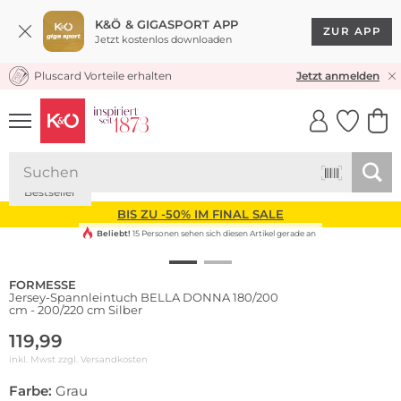
K&Ö & GIGASPORT APP
ZUR APP
Jetzt kostenlos downloaden
Pluscard Vorteile erhalten
KOSTENLOSER VERSAND* & RÜCKVERSAND
Jetzt anmelden
UNSERE APP
CLICK &
CLICK &
COLLECT
RESERVE
Bestseller
BIS ZU -50% IM FINAL SALE
Beliebt!
15 Personen sehen sich diesen Artikel gerade an
FORMESSE
Jersey-Spannleintuch BELLA DONNA 180/200
cm - 200/220 cm Silber
119,99
inkl. Mwst zzgl.
Versandkosten
Farbe:
Grau