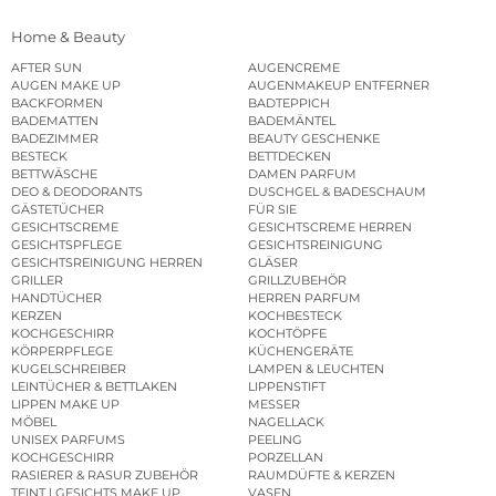
Home & Beauty
AFTER SUN
AUGENCREME
AUGEN MAKE UP
AUGENMAKEUP ENTFERNER
BACKFORMEN
BADTEPPICH
BADEMATTEN
BADEMÄNTEL
BADEZIMMER
BEAUTY GESCHENKE
BESTECK
BETTDECKEN
BETTWÄSCHE
DAMEN PARFUM
DEO & DEODORANTS
DUSCHGEL & BADESCHAUM
GÄSTETÜCHER
FÜR SIE
GESICHTSCREME
GESICHTSCREME HERREN
GESICHTSPFLEGE
GESICHTSREINIGUNG
GESICHTSREINIGUNG HERREN
GLÄSER
GRILLER
GRILLZUBEHÖR
HANDTÜCHER
HERREN PARFUM
KERZEN
KOCHBESTECK
KOCHGESCHIRR
KOCHTÖPFE
KÖRPERPFLEGE
KÜCHENGERÄTE
KUGELSCHREIBER
LAMPEN & LEUCHTEN
LEINTÜCHER & BETTLAKEN
LIPPENSTIFT
LIPPEN MAKE UP
MESSER
MÖBEL
NAGELLACK
UNISEX PARFUMS
PEELING
KOCHGESCHIRR
PORZELLAN
RASIERER & RASUR ZUBEHÖR
RAUMDÜFTE & KERZEN
TEINT | GESICHTS MAKE UP
VASEN