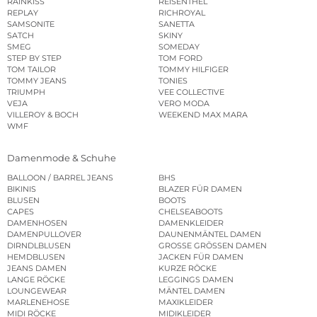
RAINKISS
REISENTHEL
REPLAY
RICHROYAL
SAMSONITE
SANETTA
SATCH
SKINY
SMEG
SOMEDAY
STEP BY STEP
TOM FORD
TOM TAILOR
TOMMY HILFIGER
TOMMY JEANS
TONIES
TRIUMPH
VEE COLLECTIVE
VEJA
VERO MODA
VILLEROY & BOCH
WEEKEND MAX MARA
WMF
Damenmode & Schuhe
BALLOON / BARREL JEANS
BHS
BIKINIS
BLAZER FÜR DAMEN
BLUSEN
BOOTS
CAPES
CHELSEABOOTS
DAMENHOSEN
DAMENKLEIDER
DAMENPULLOVER
DAUNENMÄNTEL DAMEN
DIRNDLBLUSEN
GROSSE GRÖSSEN DAMEN
HEMDBLUSEN
JACKEN FÜR DAMEN
JEANS DAMEN
KURZE RÖCKE
LANGE RÖCKE
LEGGINGS DAMEN
LOUNGEWEAR
MÄNTEL DAMEN
MARLENEHOSE
MAXIKLEIDER
MIDI RÖCKE
MIDIKLEIDER