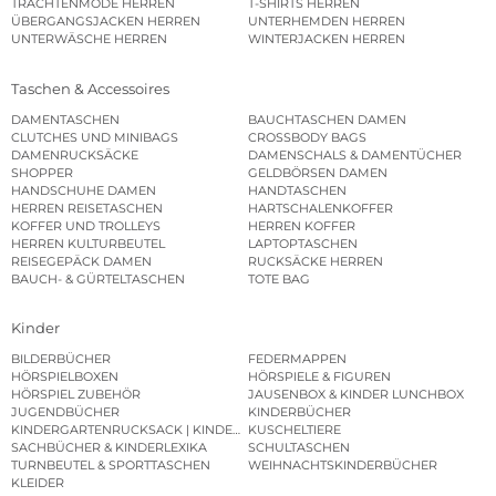
TRACHTENMODE HERREN
T-SHIRTS HERREN
ÜBERGANGSJACKEN HERREN
UNTERHEMDEN HERREN
UNTERWÄSCHE HERREN
WINTERJACKEN HERREN
Taschen & Accessoires
DAMENTASCHEN
BAUCHTASCHEN DAMEN
CLUTCHES UND MINIBAGS
CROSSBODY BAGS
DAMENRUCKSÄCKE
DAMENSCHALS & DAMENTÜCHER
SHOPPER
GELDBÖRSEN DAMEN
HANDSCHUHE DAMEN
HANDTASCHEN
HERREN REISETASCHEN
HARTSCHALENKOFFER
KOFFER UND TROLLEYS
HERREN KOFFER
HERREN KULTURBEUTEL
LAPTOPTASCHEN
REISEGEPÄCK DAMEN
RUCKSÄCKE HERREN
BAUCH- & GÜRTELTASCHEN
TOTE BAG
Kinder
BILDERBÜCHER
FEDERMAPPEN
HÖRSPIELBOXEN
HÖRSPIELE & FIGUREN
HÖRSPIEL ZUBEHÖR
JAUSENBOX & KINDER LUNCHBOX
JUGENDBÜCHER
KINDERBÜCHER
KINDERGARTENRUCKSACK | KINDERGARTENBEUTEL
KUSCHELTIERE
SACHBÜCHER & KINDERLEXIKA
SCHULTASCHEN
TURNBEUTEL & SPORTTASCHEN
WEIHNACHTSKINDERBÜCHER
KLEIDER