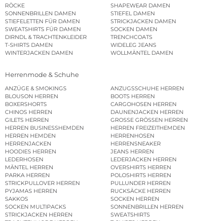
RÖCKE
SHAPEWEAR DAMEN
SONNENBRILLEN DAMEN
STIEFEL DAMEN
STIEFELETTEN FÜR DAMEN
STRICKJACKEN DAMEN
SWEATSHIRTS FÜR DAMEN
SOCKEN DAMEN
DIRNDL & TRACHTENKLEIDER
TRENCHCOATS
T-SHIRTS DAMEN
WIDELEG JEANS
WINTERJACKEN DAMEN
WOLLMÄNTEL DAMEN
Herrenmode & Schuhe
ANZÜGE & SMOKINGS
ANZUGSSCHUHE HERREN
BLOUSON HERREN
BOOTS HERREN
BOXERSHORTS
CARGOHOSEN HERREN
CHINOS HERREN
DAUNENJACKEN HERREN
GILETS HERREN
GROSSE GRÖSSEN HERREN
HERREN BUSINESSHEMDEN
HERREN FREIZEITHEMDEN
HERREN HEMDEN
HERRENHOSEN
HERRENJACKEN
HERRENSNEAKER
HOODIES HERREN
JEANS HERREN
LEDERHOSEN
LEDERJACKEN HERREN
MÄNTEL HERREN
OVERSHIRTS HERREN
PARKA HERREN
POLOSHIRTS HERREN
STRICKPULLOVER HERREN
PULLUNDER HERREN
PYJAMAS HERREN
RUCKSÄCKE HERREN
SAKKOS
SOCKEN HERREN
SOCKEN MULTIPACKS
SONNENBRILLEN HERREN
STRICKJACKEN HERREN
SWEATSHIRTS