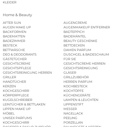
KLEIDER
Home & Beauty
AFTER SUN
AUGENCREME
AUGEN MAKE UP
AUGENMAKEUP ENTFERNER
BACKFORMEN
BADTEPPICH
BADEMATTEN
BADEMÄNTEL
BADEZIMMER
BEAUTY GESCHENKE
BESTECK
BETTDECKEN
BETTWÄSCHE
DAMEN PARFUM
DEO & DEODORANTS
DUSCHGEL & BADESCHAUM
GÄSTETÜCHER
FÜR SIE
GESICHTSCREME
GESICHTSCREME HERREN
GESICHTSPFLEGE
GESICHTSREINIGUNG
GESICHTSREINIGUNG HERREN
GLÄSER
GRILLER
GRILLZUBEHÖR
HANDTÜCHER
HERREN PARFUM
KERZEN
KOCHBESTECK
KOCHGESCHIRR
KOCHTÖPFE
KÖRPERPFLEGE
KÜCHENGERÄTE
KUGELSCHREIBER
LAMPEN & LEUCHTEN
LEINTÜCHER & BETTLAKEN
LIPPENSTIFT
LIPPEN MAKE UP
MESSER
MÖBEL
NAGELLACK
UNISEX PARFUMS
PEELING
KOCHGESCHIRR
PORZELLAN