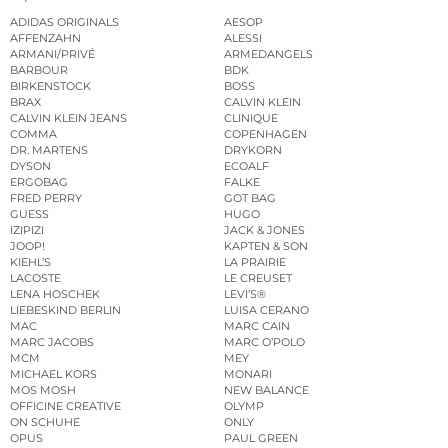
ADIDAS ORIGINALS
AESOP
AFFENZAHN
ALESSI
ARMANI/PRIVÉ
ARMEDANGELS
BARBOUR
BDK
BIRKENSTOCK
BOSS
BRAX
CALVIN KLEIN
CALVIN KLEIN JEANS
CLINIQUE
COMMA
COPENHAGEN
DR. MARTENS
DRYKORN
DYSON
ECOALF
ERGOBAG
FALKE
FRED PERRY
GOT BAG
GUESS
HUGO
IZIPIZI
JACK & JONES
JOOP!
KAPTEN & SON
KIEHL’S
LA PRAIRIE
LACOSTE
LE CREUSET
LENA HOSCHEK
LEVI’S®
LIEBESKIND BERLIN
LUISA CERANO
MAC
MARC CAIN
MARC JACOBS
MARC O’POLO
MCM
MEY
MICHAEL KORS
MONARI
MOS MOSH
NEW BALANCE
OFFICINE CREATIVE
OLYMP
ON SCHUHE
ONLY
OPUS
PAUL GREEN