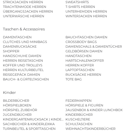
STRICKJACKEN HERREN
SWEATSHIRTS
TRACHTENMODE HERREN
T-SHIRTS HERREN
ÜBERGANGSJACKEN HERREN
UNTERHEMDEN HERREN
UNTERWÄSCHE HERREN
WINTERJACKEN HERREN
Taschen & Accessoires
DAMENTASCHEN
BAUCHTASCHEN DAMEN
CLUTCHES UND MINIBAGS
CROSSBODY BAGS
DAMENRUCKSÄCKE
DAMENSCHALS & DAMENTÜCHER
SHOPPER
GELDBÖRSEN DAMEN
HANDSCHUHE DAMEN
HANDTASCHEN
HERREN REISETASCHEN
HARTSCHALENKOFFER
KOFFER UND TROLLEYS
HERREN KOFFER
HERREN KULTURBEUTEL
LAPTOPTASCHEN
REISEGEPÄCK DAMEN
RUCKSÄCKE HERREN
BAUCH- & GÜRTELTASCHEN
TOTE BAG
Kinder
BILDERBÜCHER
FEDERMAPPEN
HÖRSPIELBOXEN
HÖRSPIELE & FIGUREN
HÖRSPIEL ZUBEHÖR
JAUSENBOX & KINDER LUNCHBOX
JUGENDBÜCHER
KINDERBÜCHER
KINDERGARTENRUCKSACK | KINDERGARTENBEUTEL
KUSCHELTIERE
SACHBÜCHER & KINDERLEXIKA
SCHULTASCHEN
TURNBEUTEL & SPORTTASCHEN
WEIHNACHTSKINDERBÜCHER