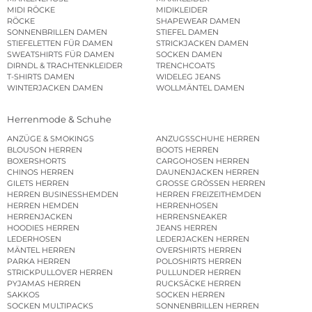
MIDI RÖCKE
MIDIKLEIDER
RÖCKE
SHAPEWEAR DAMEN
SONNENBRILLEN DAMEN
STIEFEL DAMEN
STIEFELETTEN FÜR DAMEN
STRICKJACKEN DAMEN
SWEATSHIRTS FÜR DAMEN
SOCKEN DAMEN
DIRNDL & TRACHTENKLEIDER
TRENCHCOATS
T-SHIRTS DAMEN
WIDELEG JEANS
WINTERJACKEN DAMEN
WOLLMÄNTEL DAMEN
Herrenmode & Schuhe
ANZÜGE & SMOKINGS
ANZUGSSCHUHE HERREN
BLOUSON HERREN
BOOTS HERREN
BOXERSHORTS
CARGOHOSEN HERREN
CHINOS HERREN
DAUNENJACKEN HERREN
GILETS HERREN
GROSSE GRÖSSEN HERREN
HERREN BUSINESSHEMDEN
HERREN FREIZEITHEMDEN
HERREN HEMDEN
HERRENHOSEN
HERRENJACKEN
HERRENSNEAKER
HOODIES HERREN
JEANS HERREN
LEDERHOSEN
LEDERJACKEN HERREN
MÄNTEL HERREN
OVERSHIRTS HERREN
PARKA HERREN
POLOSHIRTS HERREN
STRICKPULLOVER HERREN
PULLUNDER HERREN
PYJAMAS HERREN
RUCKSÄCKE HERREN
SAKKOS
SOCKEN HERREN
SOCKEN MULTIPACKS
SONNENBRILLEN HERREN