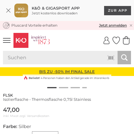
K&Ö & GIGASPORT APP
ZUR APP
Jetzt kostenlos downloaden
Pluscard Vorteile erhalten
KOSTENLOSER VERSAND* & RÜCKVERSAND
Jetzt anmelden
UNSERE APP
CLICK &
CLICK &
COLLECT
RESERVE
BIS ZU -50% IM FINAL SALE
Beliebt!
4 Personen haben den Artikel gerade im Warenkorb
FLSK
Isolierflasche - Thermosflasche 0,75l Stainless
47,00
inkl. Mwst zzgl.
Versandkosten
Farbe:
Silber