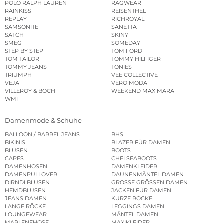
POLO RALPH LAUREN
RAGWEAR
RAINKISS
REISENTHEL
REPLAY
RICHROYAL
SAMSONITE
SANETTA
SATCH
SKINY
SMEG
SOMEDAY
STEP BY STEP
TOM FORD
TOM TAILOR
TOMMY HILFIGER
TOMMY JEANS
TONIES
TRIUMPH
VEE COLLECTIVE
VEJA
VERO MODA
VILLEROY & BOCH
WEEKEND MAX MARA
WMF
Damenmode & Schuhe
BALLOON / BARREL JEANS
BHS
BIKINIS
BLAZER FÜR DAMEN
BLUSEN
BOOTS
CAPES
CHELSEABOOTS
DAMENHOSEN
DAMENKLEIDER
DAMENPULLOVER
DAUNENMÄNTEL DAMEN
DIRNDLBLUSEN
GROSSE GRÖSSEN DAMEN
HEMDBLUSEN
JACKEN FÜR DAMEN
JEANS DAMEN
KURZE RÖCKE
LANGE RÖCKE
LEGGINGS DAMEN
LOUNGEWEAR
MÄNTEL DAMEN
MARLENEHOSE
MAXIKLEIDER