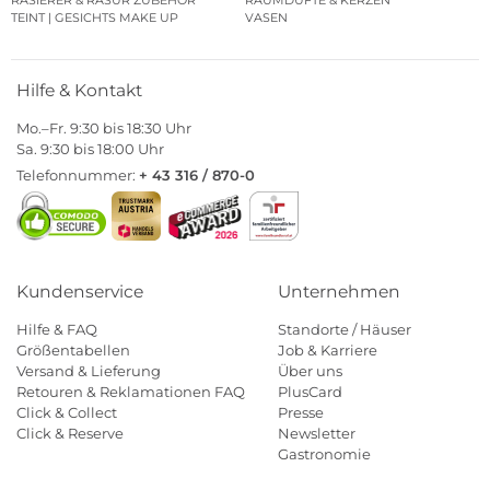
RASIERER & RASUR ZUBEHÖR
RAUMDÜFTE & KERZEN
TEINT | GESICHTS MAKE UP
VASEN
Hilfe & Kontakt
Mo.–Fr. 9:30 bis 18:30 Uhr
Sa. 9:30 bis 18:00 Uhr
Telefonnummer:
+ 43 316 / 870-0
Kundenservice
Unternehmen
Hilfe & FAQ
Standorte / Häuser
Größentabellen
Job & Karriere
Versand & Lieferung
Über uns
Retouren & Reklamationen FAQ
PlusCard
Click & Collect
Presse
Click & Reserve
Newsletter
Gastronomie