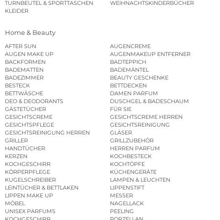
TURNBEUTEL & SPORTTASCHEN
WEIHNACHTSKINDERBÜCHER
KLEIDER
Home & Beauty
AFTER SUN
AUGENCREME
AUGEN MAKE UP
AUGENMAKEUP ENTFERNER
BACKFORMEN
BADTEPPICH
BADEMATTEN
BADEMÄNTEL
BADEZIMMER
BEAUTY GESCHENKE
BESTECK
BETTDECKEN
BETTWÄSCHE
DAMEN PARFUM
DEO & DEODORANTS
DUSCHGEL & BADESCHAUM
GÄSTETÜCHER
FÜR SIE
GESICHTSCREME
GESICHTSCREME HERREN
GESICHTSPFLEGE
GESICHTSREINIGUNG
GESICHTSREINIGUNG HERREN
GLÄSER
GRILLER
GRILLZUBEHÖR
HANDTÜCHER
HERREN PARFUM
KERZEN
KOCHBESTECK
KOCHGESCHIRR
KOCHTÖPFE
KÖRPERPFLEGE
KÜCHENGERÄTE
KUGELSCHREIBER
LAMPEN & LEUCHTEN
LEINTÜCHER & BETTLAKEN
LIPPENSTIFT
LIPPEN MAKE UP
MESSER
MÖBEL
NAGELLACK
UNISEX PARFUMS
PEELING
KOCHGESCHIRR
PORZELLAN