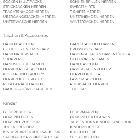
SOCKEN MULTIPACKS
SONNENBRILLEN HERREN
STRICKJACKEN HERREN
SWEATSHIRTS
TRACHTENMODE HERREN
T-SHIRTS HERREN
ÜBERGANGSJACKEN HERREN
UNTERHEMDEN HERREN
UNTERWÄSCHE HERREN
WINTERJACKEN HERREN
Taschen & Accessoires
DAMENTASCHEN
BAUCHTASCHEN DAMEN
CLUTCHES UND MINIBAGS
CROSSBODY BAGS
DAMENRUCKSÄCKE
DAMENSCHALS & DAMENTÜCHER
SHOPPER
GELDBÖRSEN DAMEN
HANDSCHUHE DAMEN
HANDTASCHEN
HERREN REISETASCHEN
HARTSCHALENKOFFER
KOFFER UND TROLLEYS
HERREN KOFFER
HERREN KULTURBEUTEL
LAPTOPTASCHEN
REISEGEPÄCK DAMEN
RUCKSÄCKE HERREN
BAUCH- & GÜRTELTASCHEN
TOTE BAG
Kinder
BILDERBÜCHER
FEDERMAPPEN
HÖRSPIELBOXEN
HÖRSPIELE & FIGUREN
HÖRSPIEL ZUBEHÖR
JAUSENBOX & KINDER LUNCHBOX
JUGENDBÜCHER
KINDERBÜCHER
KINDERGARTENRUCKSACK | KINDERGARTENBEUTEL
KUSCHELTIERE
SACHBÜCHER & KINDERLEXIKA
SCHULTASCHEN