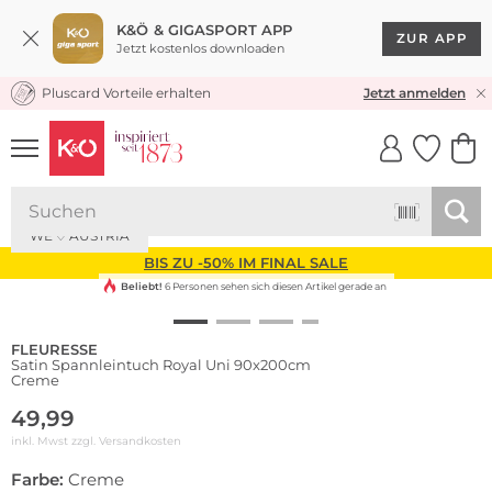
K&Ö & GIGASPORT APP
ZUR APP
Jetzt kostenlos downloaden
Pluscard Vorteile erhalten
KOSTENLOSER VERSAND* & RÜCKVERSAND
Jetzt anmelden
UNSERE APP
CLICK &
CLICK &
COLLECT
RESERVE
WE ♡ AUSTRIA
BIS ZU -50% IM FINAL SALE
Beliebt!
6 Personen sehen sich diesen Artikel gerade an
FLEURESSE
Satin Spannleintuch Royal Uni 90x200cm
Creme
49,99
inkl. Mwst zzgl.
Versandkosten
Farbe:
Creme