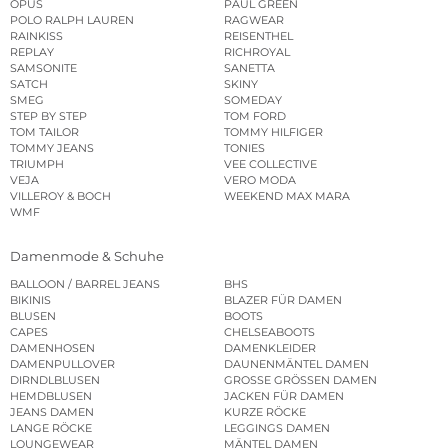
OPUS
PAUL GREEN
POLO RALPH LAUREN
RAGWEAR
RAINKISS
REISENTHEL
REPLAY
RICHROYAL
SAMSONITE
SANETTA
SATCH
SKINY
SMEG
SOMEDAY
STEP BY STEP
TOM FORD
TOM TAILOR
TOMMY HILFIGER
TOMMY JEANS
TONIES
TRIUMPH
VEE COLLECTIVE
VEJA
VERO MODA
VILLEROY & BOCH
WEEKEND MAX MARA
WMF
Damenmode & Schuhe
BALLOON / BARREL JEANS
BHS
BIKINIS
BLAZER FÜR DAMEN
BLUSEN
BOOTS
CAPES
CHELSEABOOTS
DAMENHOSEN
DAMENKLEIDER
DAMENPULLOVER
DAUNENMÄNTEL DAMEN
DIRNDLBLUSEN
GROSSE GRÖSSEN DAMEN
HEMDBLUSEN
JACKEN FÜR DAMEN
JEANS DAMEN
KURZE RÖCKE
LANGE RÖCKE
LEGGINGS DAMEN
LOUNGEWEAR
MÄNTEL DAMEN