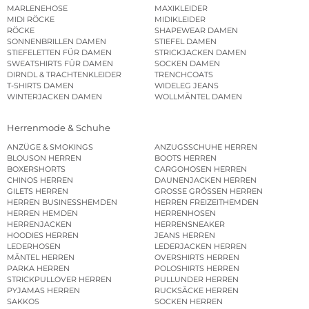
MARLENEHOSE
MAXIKLEIDER
MIDI RÖCKE
MIDIKLEIDER
RÖCKE
SHAPEWEAR DAMEN
SONNENBRILLEN DAMEN
STIEFEL DAMEN
STIEFELETTEN FÜR DAMEN
STRICKJACKEN DAMEN
SWEATSHIRTS FÜR DAMEN
SOCKEN DAMEN
DIRNDL & TRACHTENKLEIDER
TRENCHCOATS
T-SHIRTS DAMEN
WIDELEG JEANS
WINTERJACKEN DAMEN
WOLLMÄNTEL DAMEN
Herrenmode & Schuhe
ANZÜGE & SMOKINGS
ANZUGSSCHUHE HERREN
BLOUSON HERREN
BOOTS HERREN
BOXERSHORTS
CARGOHOSEN HERREN
CHINOS HERREN
DAUNENJACKEN HERREN
GILETS HERREN
GROSSE GRÖSSEN HERREN
HERREN BUSINESSHEMDEN
HERREN FREIZEITHEMDEN
HERREN HEMDEN
HERRENHOSEN
HERRENJACKEN
HERRENSNEAKER
HOODIES HERREN
JEANS HERREN
LEDERHOSEN
LEDERJACKEN HERREN
MÄNTEL HERREN
OVERSHIRTS HERREN
PARKA HERREN
POLOSHIRTS HERREN
STRICKPULLOVER HERREN
PULLUNDER HERREN
PYJAMAS HERREN
RUCKSÄCKE HERREN
SAKKOS
SOCKEN HERREN