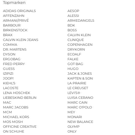
Topmarken
ADIDAS ORIGINALS
AESOP
AFFENZAHN
ALESSI
ARMANI/PRIVÉ
ARMEDANGELS
BARBOUR
BDK
BIRKENSTOCK
BOSS
BRAX
CALVIN KLEIN
CALVIN KLEIN JEANS
CLINIQUE
COMMA
COPENHAGEN
DR. MARTENS
DRYKORN
DYSON
ECOALF
ERGOBAG
FALKE
FRED PERRY
GOT BAG
GUESS
HUGO
IZIPIZI
JACK & JONES
JOOP!
KAPTEN & SON
KIEHL’S
LA PRAIRIE
LACOSTE
LE CREUSET
LENA HOSCHEK
LEVI’S®
LIEBESKIND BERLIN
LUISA CERANO
MAC
MARC CAIN
MARC JACOBS
MARC O’POLO
MCM
MEY
MICHAEL KORS
MONARI
MOS MOSH
NEW BALANCE
OFFICINE CREATIVE
OLYMP
ON SCHUHE
ONLY