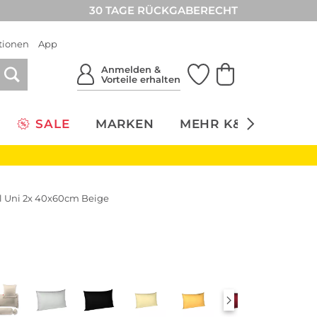
30 TAGE RÜCKGABERECHT
tionen
App
Anmelden &
Vorteile erhalten
SALE
MARKEN
MEHR K&Ö
NACH
l Uni 2x 40x60cm Beige