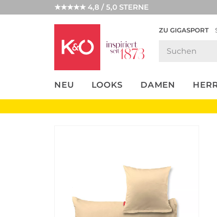
★★★★★ 4,8 / 5,0 STERNE
ZU GIGASPORT
FASHION-
UNSERE APP
CLICK &
CLICK &
TRENDS
COLLECT
RESERVE
NEU
LOOKS
DAMEN
HER