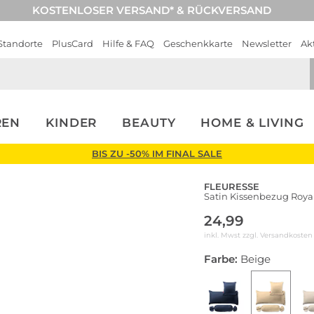
KOSTENLOSER VERSAND* & RÜCKVERSAND
Standorte
PlusCard
Hilfe & FAQ
Geschenkkarte
Newsletter
Ak
REN
KINDER
BEAUTY
HOME & LIVING
BIS ZU -50% IM FINAL SALE
FLEURESSE
Satin Kissenbezug Roya
24,99
inkl. Mwst zzgl.
Versandkosten
Farbe:
Beige