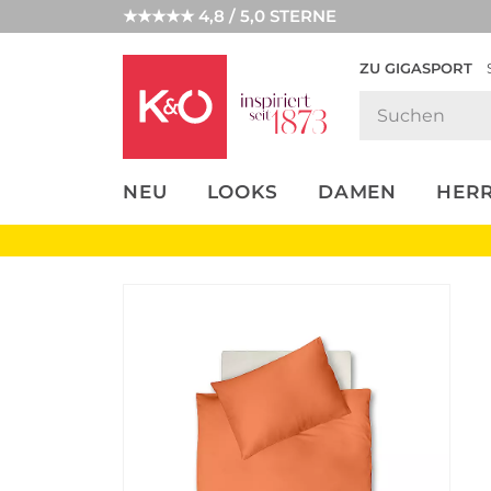
★★★★★ 4,8 / 5,0 STERNE
ZU GIGASPORT
FASHION-
UNSERE APP
CLICK &
CLICK &
TRENDS
COLLECT
RESERVE
NEU
LOOKS
DAMEN
HER