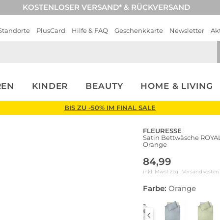
KOSTENLOSER VERSAND* & RÜCKVERSAND
Standorte
PlusCard
Hilfe & FAQ
Geschenkkarte
Newsletter
Ak
REN
KINDER
BEAUTY
HOME & LIVING
BIS ZU -50% IM FINAL SALE
FLEURESSE
Satin Bettwäsche ROYA
Orange
84,99
inkl. Mwst zzgl.
Versandkosten
Farbe:
Orange