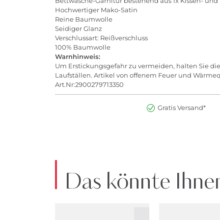
Bettwäsche-Garnitur bestehend aus 1x Kissen- und
Hochwertiger Mako-Satin
Reine Baumwolle
Seidiger Glanz
Verschlussart: Reißverschluss
100% Baumwolle
Warnhinweis:
Um Erstickungsgefahr zu vermeiden, halten Sie die
Laufställen. Artikel von offenem Feuer und Wärme
Art.Nr:2900279713350
Gratis Versand*
Das könnte Ihnen