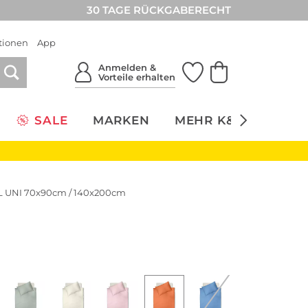
30 TAGE RÜCKGABERECHT
tionen
App
Anmelden &
Vorteile erhalten
SALE
MARKEN
MEHR K&Ö
NACH
L UNI 70x90cm / 140x200cm