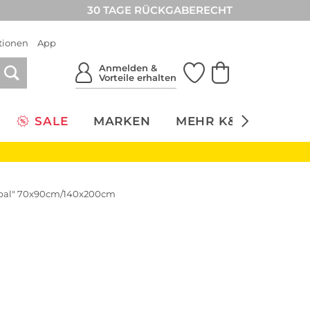
30 TAGE RÜCKGABERECHT
tionen
App
Anmelden &
Vorteile erhalten
SALE
MARKEN
MEHR K&Ö
NACH
pal" 70x90cm/140x200cm