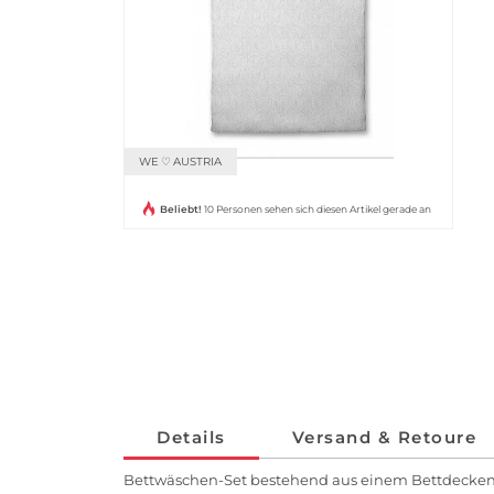
WE ♡ AUSTRIA
Beliebt!
10 Personen sehen sich diesen Artikel gerade an
Details
Versand & Retoure
Bettwäschen-Set bestehend aus einem Bettdecke