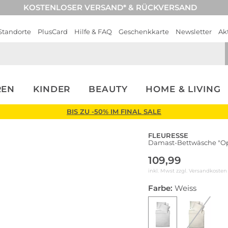
KOSTENLOSER VERSAND* & RÜCKVERSAND
Standorte
PlusCard
Hilfe & FAQ
Geschenkkarte
Newsletter
Ak
REN
KINDER
BEAUTY
HOME & LIVING
BIS ZU -50% IM FINAL SALE
FLEURESSE
Damast-Bettwäsche "O
109,99
inkl. Mwst zzgl.
Versandkosten
Farbe:
Weiss