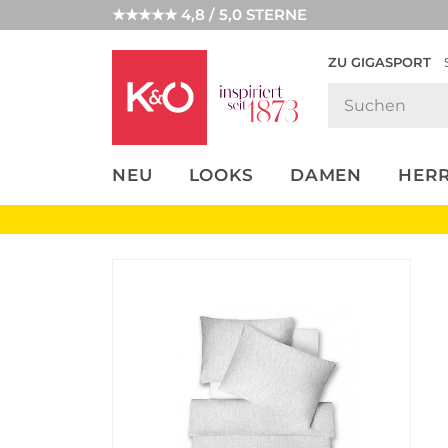
★★★★★ 4,8 / 5,0 STERNE
ZU GIGASPORT
FASHION-
UNSERE APP
CLICK &
CLICK &
TRENDS
COLLECT
RESERVE
NEU
LOOKS
DAMEN
HER