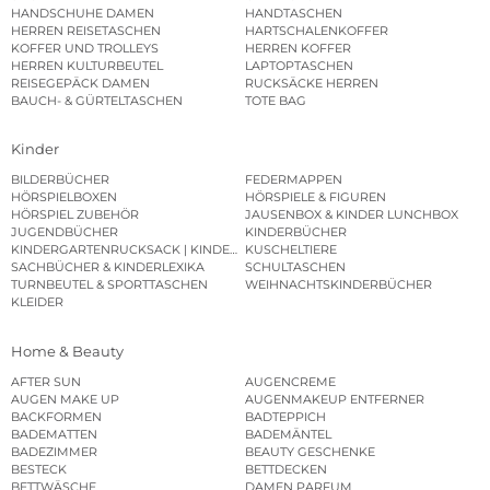
HANDSCHUHE DAMEN
HANDTASCHEN
HERREN REISETASCHEN
HARTSCHALENKOFFER
KOFFER UND TROLLEYS
HERREN KOFFER
HERREN KULTURBEUTEL
LAPTOPTASCHEN
REISEGEPÄCK DAMEN
RUCKSÄCKE HERREN
BAUCH- & GÜRTELTASCHEN
TOTE BAG
Kinder
BILDERBÜCHER
FEDERMAPPEN
HÖRSPIELBOXEN
HÖRSPIELE & FIGUREN
HÖRSPIEL ZUBEHÖR
JAUSENBOX & KINDER LUNCHBOX
JUGENDBÜCHER
KINDERBÜCHER
KINDERGARTENRUCKSACK | KINDERGARTENBEUTEL
KUSCHELTIERE
SACHBÜCHER & KINDERLEXIKA
SCHULTASCHEN
TURNBEUTEL & SPORTTASCHEN
WEIHNACHTSKINDERBÜCHER
KLEIDER
Home & Beauty
AFTER SUN
AUGENCREME
AUGEN MAKE UP
AUGENMAKEUP ENTFERNER
BACKFORMEN
BADTEPPICH
BADEMATTEN
BADEMÄNTEL
BADEZIMMER
BEAUTY GESCHENKE
BESTECK
BETTDECKEN
BETTWÄSCHE
DAMEN PARFUM