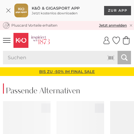
K&Ö & GIGASPORT APP
ZUR APP
Jetzt kostenlos downloaden
Pluscard Vorteile erhalten
KOSTENLOSER VERSAND* & RÜCKVERSAND
Jetzt anmelden
UNSERE APP
CLICK &
CLICK &
COLLECT
RESERVE
BIS ZU -50% IM FINAL SALE
Passende Alternativen