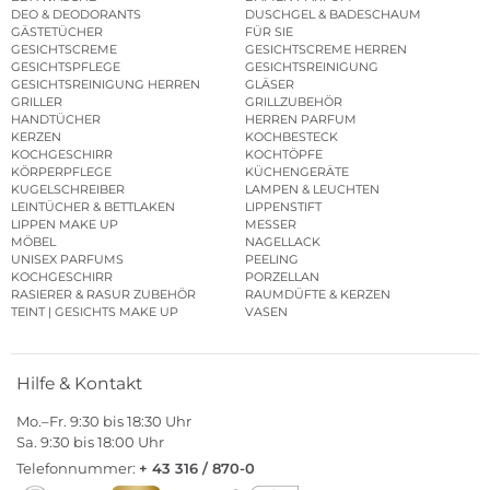
DEO & DEODORANTS
DUSCHGEL & BADESCHAUM
GÄSTETÜCHER
FÜR SIE
GESICHTSCREME
GESICHTSCREME HERREN
GESICHTSPFLEGE
GESICHTSREINIGUNG
GESICHTSREINIGUNG HERREN
GLÄSER
GRILLER
GRILLZUBEHÖR
HANDTÜCHER
HERREN PARFUM
KERZEN
KOCHBESTECK
KOCHGESCHIRR
KOCHTÖPFE
KÖRPERPFLEGE
KÜCHENGERÄTE
KUGELSCHREIBER
LAMPEN & LEUCHTEN
LEINTÜCHER & BETTLAKEN
LIPPENSTIFT
LIPPEN MAKE UP
MESSER
MÖBEL
NAGELLACK
UNISEX PARFUMS
PEELING
KOCHGESCHIRR
PORZELLAN
RASIERER & RASUR ZUBEHÖR
RAUMDÜFTE & KERZEN
TEINT | GESICHTS MAKE UP
VASEN
Hilfe & Kontakt
Mo.–Fr. 9:30 bis 18:30 Uhr
Sa. 9:30 bis 18:00 Uhr
Telefonnummer:
+ 43 316 / 870-0