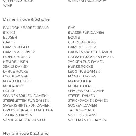
VILLEROY & BOCH
WEEKEND MAX MARA
WMF
Damenmode & Schuhe
BALLOON / BARREL JEANS
BHS
BIKINIS
BLAZER FÜR DAMEN
BLUSEN
BOOTS
CAPES
CHELSEABOOTS
DAMENHOSEN
DAMENKLEIDER
DAMENPULLOVER
DAUNENMÄNTEL DAMEN
DIRNDLBLUSEN
GROSSE GRÖSSEN DAMEN
HEMDBLUSEN
JACKEN FÜR DAMEN
JEANS DAMEN
KURZE RÖCKE
LANGE RÖCKE
LEGGINGS DAMEN
LOUNGEWEAR
MÄNTEL DAMEN
MARLENEHOSE
MAXIKLEIDER
MIDI RÖCKE
MIDIKLEIDER
RÖCKE
SHAPEWEAR DAMEN
SONNENBRILLEN DAMEN
STIEFEL DAMEN
STIEFELETTEN FÜR DAMEN
STRICKJACKEN DAMEN
SWEATSHIRTS FÜR DAMEN
SOCKEN DAMEN
DIRNDL & TRACHTENKLEIDER
TRENCHCOATS
T-SHIRTS DAMEN
WIDELEG JEANS
WINTERJACKEN DAMEN
WOLLMÄNTEL DAMEN
Herrenmode & Schuhe