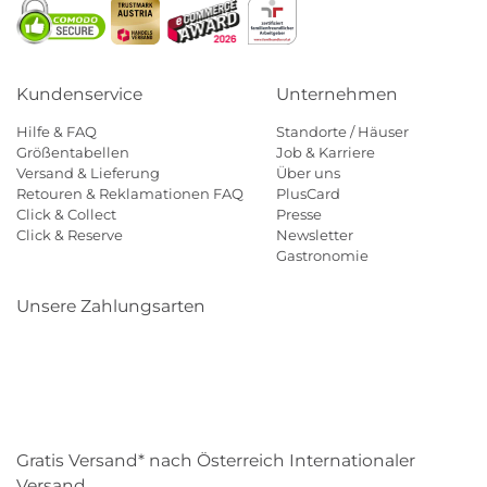
Kundenservice
Unternehmen
Hilfe & FAQ
Standorte / Häuser
Größentabellen
Job & Karriere
Versand & Lieferung
Über uns
Retouren & Reklamationen FAQ
PlusCard
Click & Collect
Presse
Click & Reserve
Newsletter
Gastronomie
Unsere Zahlungsarten
Klarna
Paypal
Mastercard
Visa
Diners
Eps
Shop
Applepay
Amazon
Gratis Versand* nach Österreich Internationaler
Versand