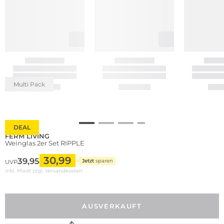
Multi Pack
DEAL
FERM LIVING
Weinglas 2er Set RIPPLE
30,99
39,95
Jetzt
sparen
UVP
inkl. Mwst zzgl.
Versandkosten
AUSVERKAUFT