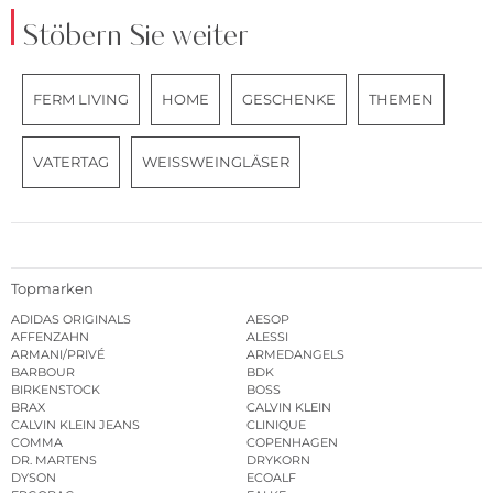
Stöbern Sie weiter
FERM LIVING
HOME
GESCHENKE
THEMEN
VATERTAG
WEISSWEINGLÄSER
Topmarken
ADIDAS ORIGINALS
AESOP
AFFENZAHN
ALESSI
ARMANI/PRIVÉ
ARMEDANGELS
BARBOUR
BDK
BIRKENSTOCK
BOSS
BRAX
CALVIN KLEIN
CALVIN KLEIN JEANS
CLINIQUE
COMMA
COPENHAGEN
DR. MARTENS
DRYKORN
DYSON
ECOALF