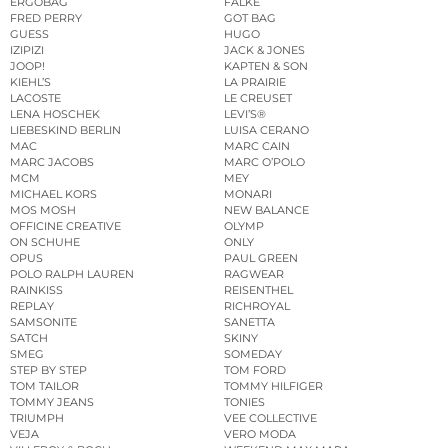
ERGOBAG
FALKE
FRED PERRY
GOT BAG
GUESS
HUGO
IZIPIZI
JACK & JONES
JOOP!
KAPTEN & SON
KIEHL’S
LA PRAIRIE
LACOSTE
LE CREUSET
LENA HOSCHEK
LEVI’S®
LIEBESKIND BERLIN
LUISA CERANO
MAC
MARC CAIN
MARC JACOBS
MARC O’POLO
MCM
MEY
MICHAEL KORS
MONARI
MOS MOSH
NEW BALANCE
OFFICINE CREATIVE
OLYMP
ON SCHUHE
ONLY
OPUS
PAUL GREEN
POLO RALPH LAUREN
RAGWEAR
RAINKISS
REISENTHEL
REPLAY
RICHROYAL
SAMSONITE
SANETTA
SATCH
SKINY
SMEG
SOMEDAY
STEP BY STEP
TOM FORD
TOM TAILOR
TOMMY HILFIGER
TOMMY JEANS
TONIES
TRIUMPH
VEE COLLECTIVE
VEJA
VERO MODA