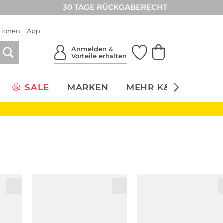
30 TAGE RÜCKGABERECHT
tionen
App
Anmelden &
Vorteile erhalten
SALE
MARKEN
MEHR K&Ö
NACH