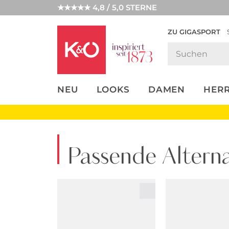
★★★★★ 4,8 / 5,0 STERNE
ZU GIGASPORT
FASHION-
UNSERE APP
CLICK &
CLICK &
TRENDS
COLLECT
RESERVE
NEU
LOOKS
DAMEN
HER
Passende Alterna