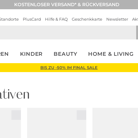
KOSTENLOSER VERSAND* & RÜCKVERSAND
Standorte
PlusCard
Hilfe & FAQ
Geschenkkarte
Newsletter
Ak
REN
KINDER
BEAUTY
HOME & LIVING
BIS ZU -50% IM FINAL SALE
tiven