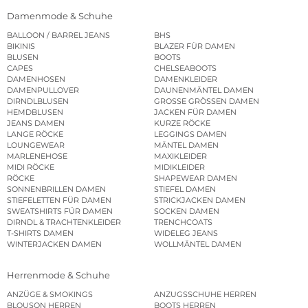
Damenmode & Schuhe
BALLOON / BARREL JEANS
BHS
BIKINIS
BLAZER FÜR DAMEN
BLUSEN
BOOTS
CAPES
CHELSEABOOTS
DAMENHOSEN
DAMENKLEIDER
DAMENPULLOVER
DAUNENMÄNTEL DAMEN
DIRNDLBLUSEN
GROSSE GRÖSSEN DAMEN
HEMDBLUSEN
JACKEN FÜR DAMEN
JEANS DAMEN
KURZE RÖCKE
LANGE RÖCKE
LEGGINGS DAMEN
LOUNGEWEAR
MÄNTEL DAMEN
MARLENEHOSE
MAXIKLEIDER
MIDI RÖCKE
MIDIKLEIDER
RÖCKE
SHAPEWEAR DAMEN
SONNENBRILLEN DAMEN
STIEFEL DAMEN
STIEFELETTEN FÜR DAMEN
STRICKJACKEN DAMEN
SWEATSHIRTS FÜR DAMEN
SOCKEN DAMEN
DIRNDL & TRACHTENKLEIDER
TRENCHCOATS
T-SHIRTS DAMEN
WIDELEG JEANS
WINTERJACKEN DAMEN
WOLLMÄNTEL DAMEN
Herrenmode & Schuhe
ANZÜGE & SMOKINGS
ANZUGSSCHUHE HERREN
BLOUSON HERREN
BOOTS HERREN