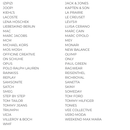
IZIPIZI
JACK & JONES
JOOP!
KAPTEN & SON
KIEHL’S
LA PRAIRIE
LACOSTE
LE CREUSET
LENA HOSCHEK
LEVI’S®
LIEBESKIND BERLIN
LUISA CERANO
MAC
MARC CAIN
MARC JACOBS
MARC O’POLO
MCM
MEY
MICHAEL KORS
MONARI
MOS MOSH
NEW BALANCE
OFFICINE CREATIVE
OLYMP
ON SCHUHE
ONLY
OPUS
PAUL GREEN
POLO RALPH LAUREN
RAGWEAR
RAINKISS
REISENTHEL
REPLAY
RICHROYAL
SAMSONITE
SANETTA
SATCH
SKINY
SMEG
SOMEDAY
STEP BY STEP
TOM FORD
TOM TAILOR
TOMMY HILFIGER
TOMMY JEANS
TONIES
TRIUMPH
VEE COLLECTIVE
VEJA
VERO MODA
VILLEROY & BOCH
WEEKEND MAX MARA
WMF