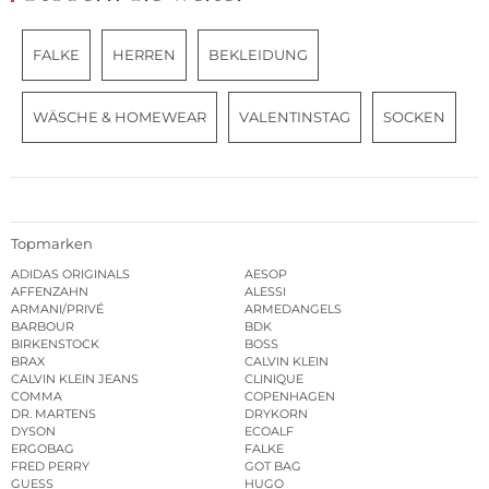
FALKE
HERREN
BEKLEIDUNG
WÄSCHE & HOMEWEAR
VALENTINSTAG
SOCKEN
Topmarken
ADIDAS ORIGINALS
AESOP
AFFENZAHN
ALESSI
ARMANI/PRIVÉ
ARMEDANGELS
BARBOUR
BDK
BIRKENSTOCK
BOSS
BRAX
CALVIN KLEIN
CALVIN KLEIN JEANS
CLINIQUE
COMMA
COPENHAGEN
DR. MARTENS
DRYKORN
DYSON
ECOALF
ERGOBAG
FALKE
FRED PERRY
GOT BAG
GUESS
HUGO