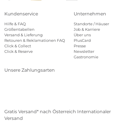
Kundenservice
Unternehmen
Hilfe & FAQ
Standorte / Häuser
Größentabellen
Job & Karriere
Versand & Lieferung
Über uns
Retouren & Reklamationen FAQ
PlusCard
Click & Collect
Presse
Click & Reserve
Newsletter
Gastronomie
Unsere Zahlungsarten
Klarna
Paypal
Mastercard
Visa
Diners
Eps
Shop
Applepay
Amazon
Gratis Versand* nach Österreich Internationaler
Versand