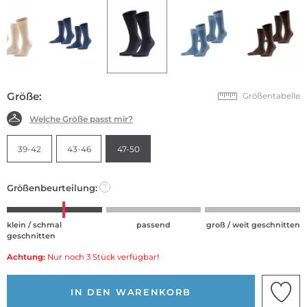
Größe:
Größentabelle
Welche Größe passt mir?
39-42
43-46
47-50
Größenbeurteilung:
?
klein / schmal
passend
groß / weit geschnitten
geschnitten
Achtung:
Nur noch 3 Stück verfügbar!
IN DEN WARENKORB