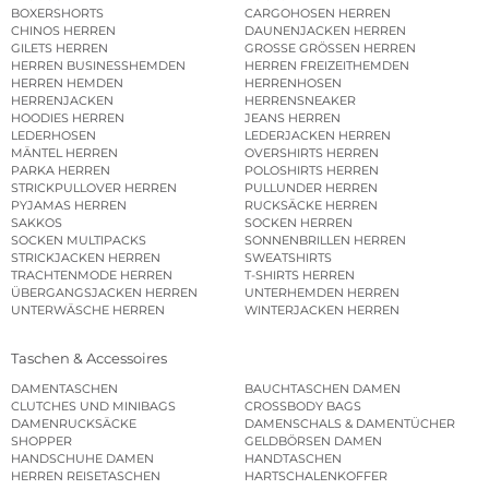
BOXERSHORTS
CARGOHOSEN HERREN
CHINOS HERREN
DAUNENJACKEN HERREN
GILETS HERREN
GROSSE GRÖSSEN HERREN
HERREN BUSINESSHEMDEN
HERREN FREIZEITHEMDEN
HERREN HEMDEN
HERRENHOSEN
HERRENJACKEN
HERRENSNEAKER
HOODIES HERREN
JEANS HERREN
LEDERHOSEN
LEDERJACKEN HERREN
MÄNTEL HERREN
OVERSHIRTS HERREN
PARKA HERREN
POLOSHIRTS HERREN
STRICKPULLOVER HERREN
PULLUNDER HERREN
PYJAMAS HERREN
RUCKSÄCKE HERREN
SAKKOS
SOCKEN HERREN
SOCKEN MULTIPACKS
SONNENBRILLEN HERREN
STRICKJACKEN HERREN
SWEATSHIRTS
TRACHTENMODE HERREN
T-SHIRTS HERREN
ÜBERGANGSJACKEN HERREN
UNTERHEMDEN HERREN
UNTERWÄSCHE HERREN
WINTERJACKEN HERREN
Taschen & Accessoires
DAMENTASCHEN
BAUCHTASCHEN DAMEN
CLUTCHES UND MINIBAGS
CROSSBODY BAGS
DAMENRUCKSÄCKE
DAMENSCHALS & DAMENTÜCHER
SHOPPER
GELDBÖRSEN DAMEN
HANDSCHUHE DAMEN
HANDTASCHEN
HERREN REISETASCHEN
HARTSCHALENKOFFER