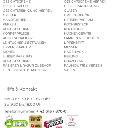
GESICHTSCREME
GESICHTSCREME HERREN
GESICHTSPFLEGE
GESICHTSREINIGUNG
GESICHTSREINIGUNG HERREN
GLÄSER
GRILLER
GRILLZUBEHÖR
HANDTÜCHER
HERREN PARFUM
KERZEN
KOCHBESTECK
KOCHGESCHIRR
KOCHTÖPFE
KÖRPERPFLEGE
KÜCHENGERÄTE
KUGELSCHREIBER
LAMPEN & LEUCHTEN
LEINTÜCHER & BETTLAKEN
LIPPENSTIFT
LIPPEN MAKE UP
MESSER
MÖBEL
NAGELLACK
UNISEX PARFUMS
PEELING
KOCHGESCHIRR
PORZELLAN
RASIERER & RASUR ZUBEHÖR
RAUMDÜFTE & KERZEN
TEINT | GESICHTS MAKE UP
VASEN
Hilfe & Kontakt
Mo.–Fr. 9:30 bis 18:30 Uhr
Sa. 9:30 bis 18:00 Uhr
Telefonnummer:
+ 43 316 / 870-0