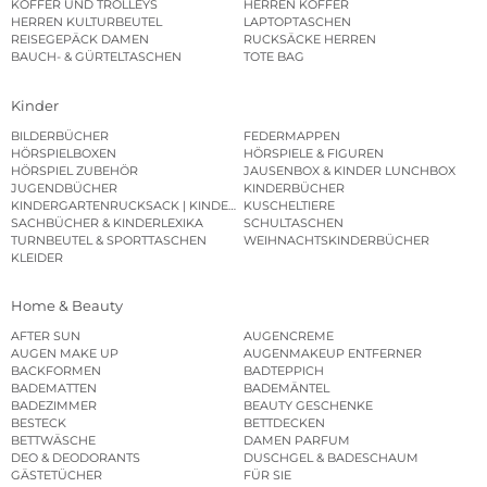
KOFFER UND TROLLEYS
HERREN KOFFER
HERREN KULTURBEUTEL
LAPTOPTASCHEN
REISEGEPÄCK DAMEN
RUCKSÄCKE HERREN
BAUCH- & GÜRTELTASCHEN
TOTE BAG
Kinder
BILDERBÜCHER
FEDERMAPPEN
HÖRSPIELBOXEN
HÖRSPIELE & FIGUREN
HÖRSPIEL ZUBEHÖR
JAUSENBOX & KINDER LUNCHBOX
JUGENDBÜCHER
KINDERBÜCHER
KINDERGARTENRUCKSACK | KINDERGARTENBEUTEL
KUSCHELTIERE
SACHBÜCHER & KINDERLEXIKA
SCHULTASCHEN
TURNBEUTEL & SPORTTASCHEN
WEIHNACHTSKINDERBÜCHER
KLEIDER
Home & Beauty
AFTER SUN
AUGENCREME
AUGEN MAKE UP
AUGENMAKEUP ENTFERNER
BACKFORMEN
BADTEPPICH
BADEMATTEN
BADEMÄNTEL
BADEZIMMER
BEAUTY GESCHENKE
BESTECK
BETTDECKEN
BETTWÄSCHE
DAMEN PARFUM
DEO & DEODORANTS
DUSCHGEL & BADESCHAUM
GÄSTETÜCHER
FÜR SIE