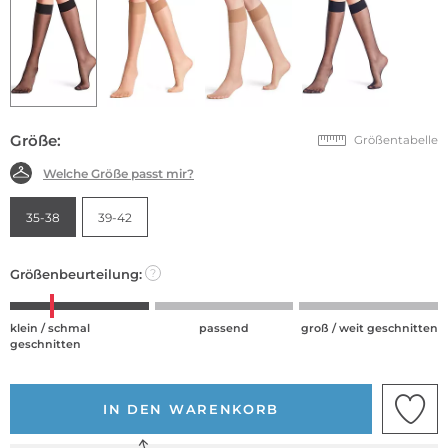
Größe:
Größentabelle
Welche Größe passt mir?
35-38
39-42
Größenbeurteilung:
?
klein / schmal
passend
groß / weit geschnitten
geschnitten
IN DEN WARENKORB