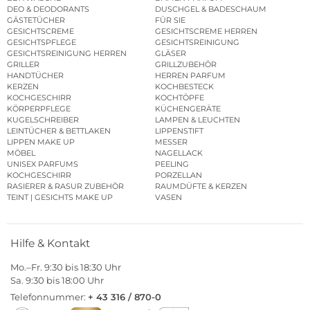
DEO & DEODORANTS
DUSCHGEL & BADESCHAUM
GÄSTETÜCHER
FÜR SIE
GESICHTSCREME
GESICHTSCREME HERREN
GESICHTSPFLEGE
GESICHTSREINIGUNG
GESICHTSREINIGUNG HERREN
GLÄSER
GRILLER
GRILLZUBEHÖR
HANDTÜCHER
HERREN PARFUM
KERZEN
KOCHBESTECK
KOCHGESCHIRR
KOCHTÖPFE
KÖRPERPFLEGE
KÜCHENGERÄTE
KUGELSCHREIBER
LAMPEN & LEUCHTEN
LEINTÜCHER & BETTLAKEN
LIPPENSTIFT
LIPPEN MAKE UP
MESSER
MÖBEL
NAGELLACK
UNISEX PARFUMS
PEELING
KOCHGESCHIRR
PORZELLAN
RASIERER & RASUR ZUBEHÖR
RAUMDÜFTE & KERZEN
TEINT | GESICHTS MAKE UP
VASEN
Hilfe & Kontakt
Mo.–Fr. 9:30 bis 18:30 Uhr
Sa. 9:30 bis 18:00 Uhr
Telefonnummer:
+ 43 316 / 870-0