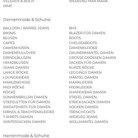
VILLEROY & BOCH
WEEKEND MAX MARA
WMF
Damenmode & Schuhe
BALLOON / BARREL JEANS
BHS
BIKINIS
BLAZER FÜR DAMEN
BLUSEN
BOOTS
CAPES
CHELSEABOOTS
DAMENHOSEN
DAMENKLEIDER
DAMENPULLOVER
DAUNENMÄNTEL DAMEN
DIRNDLBLUSEN
GROSSE GRÖSSEN DAMEN
HEMDBLUSEN
JACKEN FÜR DAMEN
JEANS DAMEN
KURZE RÖCKE
LANGE RÖCKE
LEGGINGS DAMEN
LOUNGEWEAR
MÄNTEL DAMEN
MARLENEHOSE
MAXIKLEIDER
MIDI RÖCKE
MIDIKLEIDER
RÖCKE
SHAPEWEAR DAMEN
SONNENBRILLEN DAMEN
STIEFEL DAMEN
STIEFELETTEN FÜR DAMEN
STRICKJACKEN DAMEN
SWEATSHIRTS FÜR DAMEN
SOCKEN DAMEN
DIRNDL & TRACHTENKLEIDER
TRENCHCOATS
T-SHIRTS DAMEN
WIDELEG JEANS
WINTERJACKEN DAMEN
WOLLMÄNTEL DAMEN
Herrenmode & Schuhe