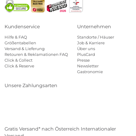
Kundenservice
Unternehmen
Hilfe & FAQ
Standorte / Häuser
Größentabellen
Job & Karriere
Versand & Lieferung
Über uns
Retouren & Reklamationen FAQ
PlusCard
Click & Collect
Presse
Click & Reserve
Newsletter
Gastronomie
Unsere Zahlungsarten
Klarna
Paypal
Mastercard
Visa
Diners
Eps
Shop
Applepay
Amazon
Gratis Versand* nach Österreich Internationaler
Versand