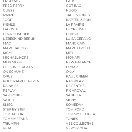
ERGOBAG
FALKE
FRED PERRY
GOT BAG
GUESS
HUGO
IZIPIZI
JACK & JONES
JOOP!
KAPTEN & SON
KIEHL’S
LA PRAIRIE
LACOSTE
LE CREUSET
LENA HOSCHEK
LEVI’S®
LIEBESKIND BERLIN
LUISA CERANO
MAC
MARC CAIN
MARC JACOBS
MARC O’POLO
MCM
MEY
MICHAEL KORS
MONARI
MOS MOSH
NEW BALANCE
OFFICINE CREATIVE
OLYMP
ON SCHUHE
ONLY
OPUS
PAUL GREEN
POLO RALPH LAUREN
RAGWEAR
RAINKISS
REISENTHEL
REPLAY
RICHROYAL
SAMSONITE
SANETTA
SATCH
SKINY
SMEG
SOMEDAY
STEP BY STEP
TOM FORD
TOM TAILOR
TOMMY HILFIGER
TOMMY JEANS
TONIES
TRIUMPH
VEE COLLECTIVE
VEJA
VERO MODA