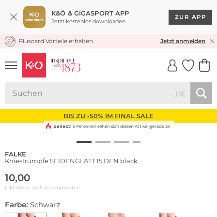
K&Ö & GIGASPORT APP
ZUR APP
Jetzt kostenlos downloaden
Pluscard Vorteile erhalten
KOSTENLOSER VERSAND* & RÜCKVERSAND
Jetzt anmelden
UNSERE APP
CLICK &
CLICK &
COLLECT
RESERVE
BIS ZU -50% IM FINAL SALE
Beliebt!
6 Personen sehen sich diesen Artikel gerade an
FALKE
Kniestrümpfe SEIDENGLATT 15 DEN black
10,00
inkl. Mwst zzgl.
Versandkosten
Farbe:
Schwarz