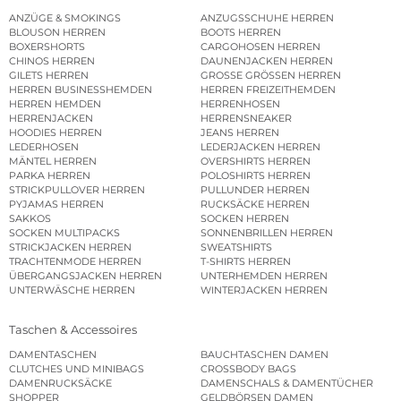
ANZÜGE & SMOKINGS
ANZUGSSCHUHE HERREN
BLOUSON HERREN
BOOTS HERREN
BOXERSHORTS
CARGOHOSEN HERREN
CHINOS HERREN
DAUNENJACKEN HERREN
GILETS HERREN
GROSSE GRÖSSEN HERREN
HERREN BUSINESSHEMDEN
HERREN FREIZEITHEMDEN
HERREN HEMDEN
HERRENHOSEN
HERRENJACKEN
HERRENSNEAKER
HOODIES HERREN
JEANS HERREN
LEDERHOSEN
LEDERJACKEN HERREN
MÄNTEL HERREN
OVERSHIRTS HERREN
PARKA HERREN
POLOSHIRTS HERREN
STRICKPULLOVER HERREN
PULLUNDER HERREN
PYJAMAS HERREN
RUCKSÄCKE HERREN
SAKKOS
SOCKEN HERREN
SOCKEN MULTIPACKS
SONNENBRILLEN HERREN
STRICKJACKEN HERREN
SWEATSHIRTS
TRACHTENMODE HERREN
T-SHIRTS HERREN
ÜBERGANGSJACKEN HERREN
UNTERHEMDEN HERREN
UNTERWÄSCHE HERREN
WINTERJACKEN HERREN
Taschen & Accessoires
DAMENTASCHEN
BAUCHTASCHEN DAMEN
CLUTCHES UND MINIBAGS
CROSSBODY BAGS
DAMENRUCKSÄCKE
DAMENSCHALS & DAMENTÜCHER
SHOPPER
GELDBÖRSEN DAMEN