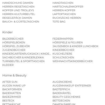
HANDSCHUHE DAMEN
HANDTASCHEN
HERREN REISETASCHEN
HARTSCHALENKOFFER
KOFFER UND TROLLEYS
HERREN KOFFER
HERREN KULTURBEUTEL
LAPTOPTASCHEN
REISEGEPÄCK DAMEN
RUCKSÄCKE HERREN
BAUCH- & GÜRTELTASCHEN
TOTE BAG
Kinder
BILDERBÜCHER
FEDERMAPPEN
HÖRSPIELBOXEN
HÖRSPIELE & FIGUREN
HÖRSPIEL ZUBEHÖR
JAUSENBOX & KINDER LUNCHBOX
JUGENDBÜCHER
KINDERBÜCHER
KINDERGARTENRUCKSACK | KINDERGARTENBEUTEL
KUSCHELTIERE
SACHBÜCHER & KINDERLEXIKA
SCHULTASCHEN
TURNBEUTEL & SPORTTASCHEN
WEIHNACHTSKINDERBÜCHER
KLEIDER
Home & Beauty
AFTER SUN
AUGENCREME
AUGEN MAKE UP
AUGENMAKEUP ENTFERNER
BACKFORMEN
BADTEPPICH
BADEMATTEN
BADEMÄNTEL
BADEZIMMER
BEAUTY GESCHENKE
BESTECK
BETTDECKEN
BETTWÄSCHE
DAMEN PARFUM