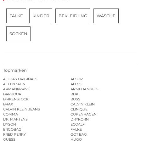
FALKE
KINDER
BEKLEIDUNG
WÄSCHE
SOCKEN
Topmarken
ADIDAS ORIGINALS
AESOP
AFFENZAHN
ALESSI
ARMANI/PRIVÉ
ARMEDANGELS
BARBOUR
BDK
BIRKENSTOCK
BOSS
BRAX
CALVIN KLEIN
CALVIN KLEIN JEANS
CLINIQUE
COMMA
COPENHAGEN
DR. MARTENS
DRYKORN
DYSON
ECOALF
ERGOBAG
FALKE
FRED PERRY
GOT BAG
GUESS
HUGO