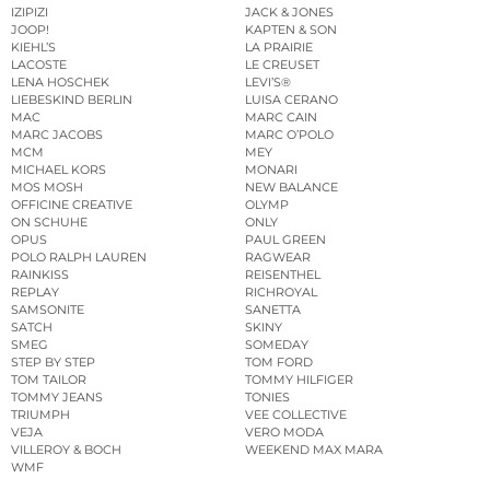
IZIPIZI
JACK & JONES
JOOP!
KAPTEN & SON
KIEHL’S
LA PRAIRIE
LACOSTE
LE CREUSET
LENA HOSCHEK
LEVI’S®
LIEBESKIND BERLIN
LUISA CERANO
MAC
MARC CAIN
MARC JACOBS
MARC O’POLO
MCM
MEY
MICHAEL KORS
MONARI
MOS MOSH
NEW BALANCE
OFFICINE CREATIVE
OLYMP
ON SCHUHE
ONLY
OPUS
PAUL GREEN
POLO RALPH LAUREN
RAGWEAR
RAINKISS
REISENTHEL
REPLAY
RICHROYAL
SAMSONITE
SANETTA
SATCH
SKINY
SMEG
SOMEDAY
STEP BY STEP
TOM FORD
TOM TAILOR
TOMMY HILFIGER
TOMMY JEANS
TONIES
TRIUMPH
VEE COLLECTIVE
VEJA
VERO MODA
VILLEROY & BOCH
WEEKEND MAX MARA
WMF