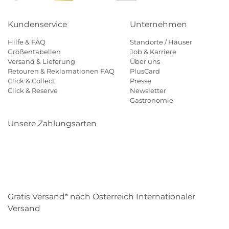
Kundenservice
Unternehmen
Hilfe & FAQ
Standorte / Häuser
Größentabellen
Job & Karriere
Versand & Lieferung
Über uns
Retouren & Reklamationen FAQ
PlusCard
Click & Collect
Presse
Click & Reserve
Newsletter
Gastronomie
Unsere Zahlungsarten
Klarna
Paypal
Mastercard
Visa
Diners
Eps
Shop
Applepay
Amazon
Gratis Versand* nach Österreich Internationaler
Versand