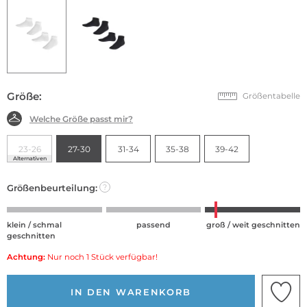
Größe:
Größentabelle
Welche Größe passt mir?
23-26
27-30
31-34
35-38
39-42
Alternativen
Größenbeurteilung:
?
klein / schmal
passend
groß / weit geschnitten
geschnitten
Achtung:
Nur noch 1 Stück verfügbar!
IN DEN WARENKORB