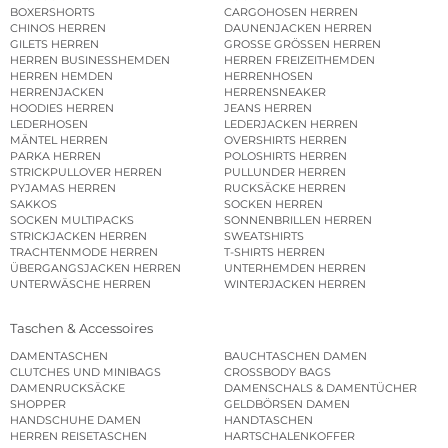
BOXERSHORTS
CARGOHOSEN HERREN
CHINOS HERREN
DAUNENJACKEN HERREN
GILETS HERREN
GROSSE GRÖSSEN HERREN
HERREN BUSINESSHEMDEN
HERREN FREIZEITHEMDEN
HERREN HEMDEN
HERRENHOSEN
HERRENJACKEN
HERRENSNEAKER
HOODIES HERREN
JEANS HERREN
LEDERHOSEN
LEDERJACKEN HERREN
MÄNTEL HERREN
OVERSHIRTS HERREN
PARKA HERREN
POLOSHIRTS HERREN
STRICKPULLOVER HERREN
PULLUNDER HERREN
PYJAMAS HERREN
RUCKSÄCKE HERREN
SAKKOS
SOCKEN HERREN
SOCKEN MULTIPACKS
SONNENBRILLEN HERREN
STRICKJACKEN HERREN
SWEATSHIRTS
TRACHTENMODE HERREN
T-SHIRTS HERREN
ÜBERGANGSJACKEN HERREN
UNTERHEMDEN HERREN
UNTERWÄSCHE HERREN
WINTERJACKEN HERREN
Taschen & Accessoires
DAMENTASCHEN
BAUCHTASCHEN DAMEN
CLUTCHES UND MINIBAGS
CROSSBODY BAGS
DAMENRUCKSÄCKE
DAMENSCHALS & DAMENTÜCHER
SHOPPER
GELDBÖRSEN DAMEN
HANDSCHUHE DAMEN
HANDTASCHEN
HERREN REISETASCHEN
HARTSCHALENKOFFER