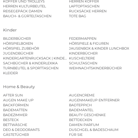
KOFFER UND TROLLEYS
HERREN KOFFER
HERREN KULTURBEUTEL
LAPTOPTASCHEN
REISEGEPÄCK DAMEN
RUCKSÄCKE HERREN
BAUCH- & GÜRTELTASCHEN
TOTE BAG
Kinder
BILDERBÜCHER
FEDERMAPPEN
HÖRSPIELBOXEN
HÖRSPIELE & FIGUREN
HÖRSPIEL ZUBEHÖR
JAUSENBOX & KINDER LUNCHBOX
JUGENDBÜCHER
KINDERBÜCHER
KINDERGARTENRUCKSACK | KINDERGARTENBEUTEL
KUSCHELTIERE
SACHBÜCHER & KINDERLEXIKA
SCHULTASCHEN
TURNBEUTEL & SPORTTASCHEN
WEIHNACHTSKINDERBÜCHER
KLEIDER
Home & Beauty
AFTER SUN
AUGENCREME
AUGEN MAKE UP
AUGENMAKEUP ENTFERNER
BACKFORMEN
BADTEPPICH
BADEMATTEN
BADEMÄNTEL
BADEZIMMER
BEAUTY GESCHENKE
BESTECK
BETTDECKEN
BETTWÄSCHE
DAMEN PARFUM
DEO & DEODORANTS
DUSCHGEL & BADESCHAUM
GÄSTETÜCHER
FÜR SIE