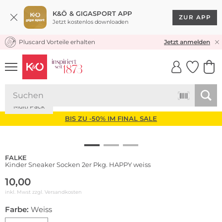
K&Ö & GIGASPORT APP
ZUR APP
Jetzt kostenlos downloaden
Pluscard Vorteile erhalten
KOSTENLOSER VERSAND* & RÜCKVERSAND
Jetzt anmelden
UNSERE APP
CLICK &
CLICK &
COLLECT
RESERVE
Multi Pack
BIS ZU -50% IM FINAL SALE
FALKE
Kinder Sneaker Socken 2er Pkg. HAPPY weiss
10,00
inkl. Mwst zzgl.
Versandkosten
Farbe:
Weiss