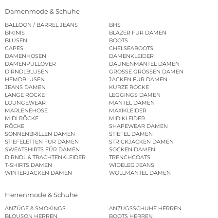
Damenmode & Schuhe
BALLOON / BARREL JEANS
BHS
BIKINIS
BLAZER FÜR DAMEN
BLUSEN
BOOTS
CAPES
CHELSEABOOTS
DAMENHOSEN
DAMENKLEIDER
DAMENPULLOVER
DAUNENMÄNTEL DAMEN
DIRNDLBLUSEN
GROSSE GRÖSSEN DAMEN
HEMDBLUSEN
JACKEN FÜR DAMEN
JEANS DAMEN
KURZE RÖCKE
LANGE RÖCKE
LEGGINGS DAMEN
LOUNGEWEAR
MÄNTEL DAMEN
MARLENEHOSE
MAXIKLEIDER
MIDI RÖCKE
MIDIKLEIDER
RÖCKE
SHAPEWEAR DAMEN
SONNENBRILLEN DAMEN
STIEFEL DAMEN
STIEFELETTEN FÜR DAMEN
STRICKJACKEN DAMEN
SWEATSHIRTS FÜR DAMEN
SOCKEN DAMEN
DIRNDL & TRACHTENKLEIDER
TRENCHCOATS
T-SHIRTS DAMEN
WIDELEG JEANS
WINTERJACKEN DAMEN
WOLLMÄNTEL DAMEN
Herrenmode & Schuhe
ANZÜGE & SMOKINGS
ANZUGSSCHUHE HERREN
BLOUSON HERREN
BOOTS HERREN