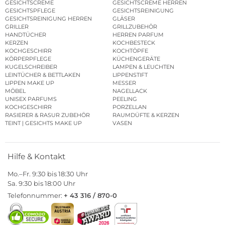
GESICHTSCREME
GESICHTSCREME HERREN
GESICHTSPFLEGE
GESICHTSREINIGUNG
GESICHTSREINIGUNG HERREN
GLÄSER
GRILLER
GRILLZUBEHÖR
HANDTÜCHER
HERREN PARFUM
KERZEN
KOCHBESTECK
KOCHGESCHIRR
KOCHTÖPFE
KÖRPERPFLEGE
KÜCHENGERÄTE
KUGELSCHREIBER
LAMPEN & LEUCHTEN
LEINTÜCHER & BETTLAKEN
LIPPENSTIFT
LIPPEN MAKE UP
MESSER
MÖBEL
NAGELLACK
UNISEX PARFUMS
PEELING
KOCHGESCHIRR
PORZELLAN
RASIERER & RASUR ZUBEHÖR
RAUMDÜFTE & KERZEN
TEINT | GESICHTS MAKE UP
VASEN
Hilfe & Kontakt
Mo.–Fr. 9:30 bis 18:30 Uhr
Sa. 9:30 bis 18:00 Uhr
Telefonnummer:
+ 43 316 / 870-0