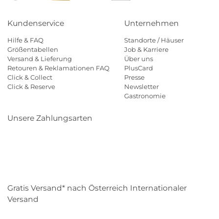
Kundenservice
Unternehmen
Hilfe & FAQ
Standorte / Häuser
Größentabellen
Job & Karriere
Versand & Lieferung
Über uns
Retouren & Reklamationen FAQ
PlusCard
Click & Collect
Presse
Click & Reserve
Newsletter
Gastronomie
Unsere Zahlungsarten
Klarna
Paypal
Mastercard
Visa
Diners
Eps
Shop
Applepay
Amazon
Gratis Versand* nach Österreich Internationaler
Versand