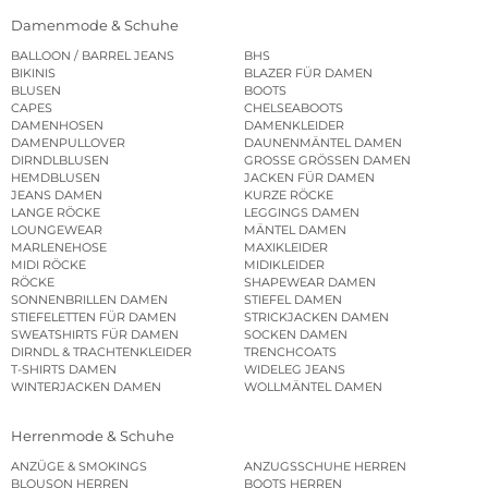
Damenmode & Schuhe
BALLOON / BARREL JEANS
BHS
BIKINIS
BLAZER FÜR DAMEN
BLUSEN
BOOTS
CAPES
CHELSEABOOTS
DAMENHOSEN
DAMENKLEIDER
DAMENPULLOVER
DAUNENMÄNTEL DAMEN
DIRNDLBLUSEN
GROSSE GRÖSSEN DAMEN
HEMDBLUSEN
JACKEN FÜR DAMEN
JEANS DAMEN
KURZE RÖCKE
LANGE RÖCKE
LEGGINGS DAMEN
LOUNGEWEAR
MÄNTEL DAMEN
MARLENEHOSE
MAXIKLEIDER
MIDI RÖCKE
MIDIKLEIDER
RÖCKE
SHAPEWEAR DAMEN
SONNENBRILLEN DAMEN
STIEFEL DAMEN
STIEFELETTEN FÜR DAMEN
STRICKJACKEN DAMEN
SWEATSHIRTS FÜR DAMEN
SOCKEN DAMEN
DIRNDL & TRACHTENKLEIDER
TRENCHCOATS
T-SHIRTS DAMEN
WIDELEG JEANS
WINTERJACKEN DAMEN
WOLLMÄNTEL DAMEN
Herrenmode & Schuhe
ANZÜGE & SMOKINGS
ANZUGSSCHUHE HERREN
BLOUSON HERREN
BOOTS HERREN