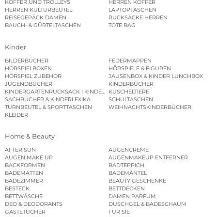
KOFFER UND TROLLEYS
HERREN KOFFER
HERREN KULTURBEUTEL
LAPTOPTASCHEN
REISEGEPÄCK DAMEN
RUCKSÄCKE HERREN
BAUCH- & GÜRTELTASCHEN
TOTE BAG
Kinder
BILDERBÜCHER
FEDERMAPPEN
HÖRSPIELBOXEN
HÖRSPIELE & FIGUREN
HÖRSPIEL ZUBEHÖR
JAUSENBOX & KINDER LUNCHBOX
JUGENDBÜCHER
KINDERBÜCHER
KINDERGARTENRUCKSACK | KINDERGARTENBEUTEL
KUSCHELTIERE
SACHBÜCHER & KINDERLEXIKA
SCHULTASCHEN
TURNBEUTEL & SPORTTASCHEN
WEIHNACHTSKINDERBÜCHER
KLEIDER
Home & Beauty
AFTER SUN
AUGENCREME
AUGEN MAKE UP
AUGENMAKEUP ENTFERNER
BACKFORMEN
BADTEPPICH
BADEMATTEN
BADEMÄNTEL
BADEZIMMER
BEAUTY GESCHENKE
BESTECK
BETTDECKEN
BETTWÄSCHE
DAMEN PARFUM
DEO & DEODORANTS
DUSCHGEL & BADESCHAUM
GÄSTETÜCHER
FÜR SIE