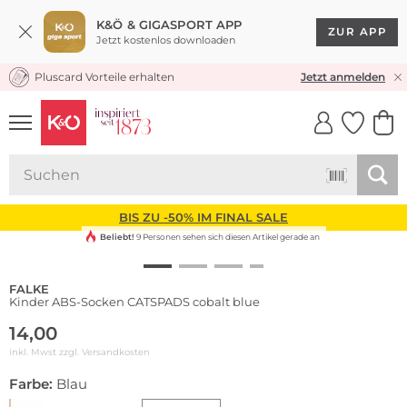
K&Ö & GIGASPORT APP
ZUR APP
Jetzt kostenlos downloaden
Pluscard Vorteile erhalten
KOSTENLOSER VERSAND* & RÜCKVERSAND
Jetzt anmelden
UNSERE APP
CLICK &
CLICK &
COLLECT
RESERVE
BIS ZU -50% IM FINAL SALE
Beliebt!
9 Personen sehen sich diesen Artikel gerade an
FALKE
Kinder ABS-Socken CATSPADS cobalt blue
14,00
inkl. Mwst zzgl.
Versandkosten
Farbe:
Blau