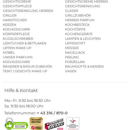
GESICHTSCREME
GESICHTSCREME HERREN
GESICHTSPFLEGE
GESICHTSREINIGUNG
GESICHTSREINIGUNG HERREN
GLÄSER
GRILLER
GRILLZUBEHÖR
HANDTÜCHER
HERREN PARFUM
KERZEN
KOCHBESTECK
KOCHGESCHIRR
KOCHTÖPFE
KÖRPERPFLEGE
KÜCHENGERÄTE
KUGELSCHREIBER
LAMPEN & LEUCHTEN
LEINTÜCHER & BETTLAKEN
LIPPENSTIFT
LIPPEN MAKE UP
MESSER
MÖBEL
NAGELLACK
UNISEX PARFUMS
PEELING
KOCHGESCHIRR
PORZELLAN
RASIERER & RASUR ZUBEHÖR
RAUMDÜFTE & KERZEN
TEINT | GESICHTS MAKE UP
VASEN
Hilfe & Kontakt
Mo.–Fr. 9:30 bis 18:30 Uhr
Sa. 9:30 bis 18:00 Uhr
Telefonnummer:
+ 43 316 / 870-0