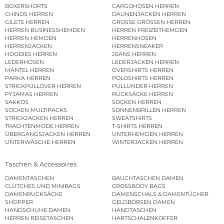
BOXERSHORTS
CARGOHOSEN HERREN
CHINOS HERREN
DAUNENJACKEN HERREN
GILETS HERREN
GROSSE GRÖSSEN HERREN
HERREN BUSINESSHEMDEN
HERREN FREIZEITHEMDEN
HERREN HEMDEN
HERRENHOSEN
HERRENJACKEN
HERRENSNEAKER
HOODIES HERREN
JEANS HERREN
LEDERHOSEN
LEDERJACKEN HERREN
MÄNTEL HERREN
OVERSHIRTS HERREN
PARKA HERREN
POLOSHIRTS HERREN
STRICKPULLOVER HERREN
PULLUNDER HERREN
PYJAMAS HERREN
RUCKSÄCKE HERREN
SAKKOS
SOCKEN HERREN
SOCKEN MULTIPACKS
SONNENBRILLEN HERREN
STRICKJACKEN HERREN
SWEATSHIRTS
TRACHTENMODE HERREN
T-SHIRTS HERREN
ÜBERGANGSJACKEN HERREN
UNTERHEMDEN HERREN
UNTERWÄSCHE HERREN
WINTERJACKEN HERREN
Taschen & Accessoires
DAMENTASCHEN
BAUCHTASCHEN DAMEN
CLUTCHES UND MINIBAGS
CROSSBODY BAGS
DAMENRUCKSÄCKE
DAMENSCHALS & DAMENTÜCHER
SHOPPER
GELDBÖRSEN DAMEN
HANDSCHUHE DAMEN
HANDTASCHEN
HERREN REISETASCHEN
HARTSCHALENKOFFER