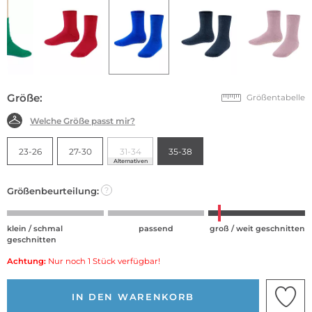
Größe:
Größentabelle
Welche Größe passt mir?
23-26
27-30
31-34
35-38
Alternativen
Größenbeurteilung:
?
klein / schmal
passend
groß / weit geschnitten
geschnitten
Achtung:
Nur noch 1 Stück verfügbar!
IN DEN WARENKORB