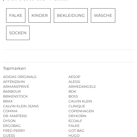
FALKE
KINDER
BEKLEIDUNG
WÄSCHE
SOCKEN
Topmarken
ADIDAS ORIGINALS
AESOP
AFFENZAHN
ALESSI
ARMANI/PRIVÉ
ARMEDANGELS
BARBOUR
BDK
BIRKENSTOCK
BOSS
BRAX
CALVIN KLEIN
CALVIN KLEIN JEANS
CLINIQUE
COMMA
COPENHAGEN
DR. MARTENS
DRYKORN
DYSON
ECOALF
ERGOBAG
FALKE
FRED PERRY
GOT BAG
GUESS
HUGO