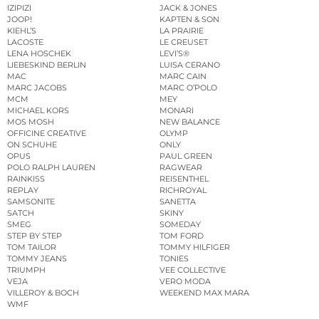
IZIPIZI
JACK & JONES
JOOP!
KAPTEN & SON
KIEHL’S
LA PRAIRIE
LACOSTE
LE CREUSET
LENA HOSCHEK
LEVI’S®
LIEBESKIND BERLIN
LUISA CERANO
MAC
MARC CAIN
MARC JACOBS
MARC O’POLO
MCM
MEY
MICHAEL KORS
MONARI
MOS MOSH
NEW BALANCE
OFFICINE CREATIVE
OLYMP
ON SCHUHE
ONLY
OPUS
PAUL GREEN
POLO RALPH LAUREN
RAGWEAR
RAINKISS
REISENTHEL
REPLAY
RICHROYAL
SAMSONITE
SANETTA
SATCH
SKINY
SMEG
SOMEDAY
STEP BY STEP
TOM FORD
TOM TAILOR
TOMMY HILFIGER
TOMMY JEANS
TONIES
TRIUMPH
VEE COLLECTIVE
VEJA
VERO MODA
VILLEROY & BOCH
WEEKEND MAX MARA
WMF