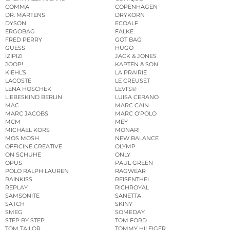
COMMA
COPENHAGEN
DR. MARTENS
DRYKORN
DYSON
ECOALF
ERGOBAG
FALKE
FRED PERRY
GOT BAG
GUESS
HUGO
IZIPIZI
JACK & JONES
JOOP!
KAPTEN & SON
KIEHL’S
LA PRAIRIE
LACOSTE
LE CREUSET
LENA HOSCHEK
LEVI’S®
LIEBESKIND BERLIN
LUISA CERANO
MAC
MARC CAIN
MARC JACOBS
MARC O’POLO
MCM
MEY
MICHAEL KORS
MONARI
MOS MOSH
NEW BALANCE
OFFICINE CREATIVE
OLYMP
ON SCHUHE
ONLY
OPUS
PAUL GREEN
POLO RALPH LAUREN
RAGWEAR
RAINKISS
REISENTHEL
REPLAY
RICHROYAL
SAMSONITE
SANETTA
SATCH
SKINY
SMEG
SOMEDAY
STEP BY STEP
TOM FORD
TOM TAILOR
TOMMY HILFIGER