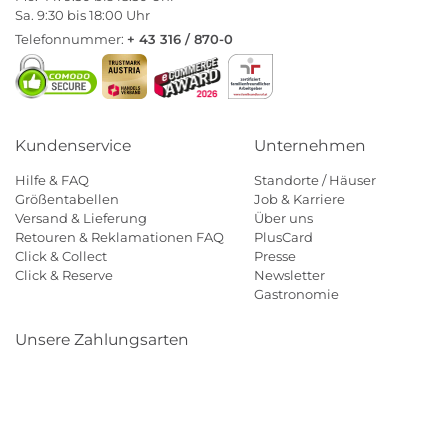
Sa. 9:30 bis 18:00 Uhr
Telefonnummer:
+ 43 316 / 870-0
Kundenservice
Unternehmen
Hilfe & FAQ
Standorte / Häuser
Größentabellen
Job & Karriere
Versand & Lieferung
Über uns
Retouren & Reklamationen FAQ
PlusCard
Click & Collect
Presse
Click & Reserve
Newsletter
Gastronomie
Unsere Zahlungsarten
Klarna
Paypal
Mastercard
Visa
Diners
Eps
Shop
Applepay
Amazon