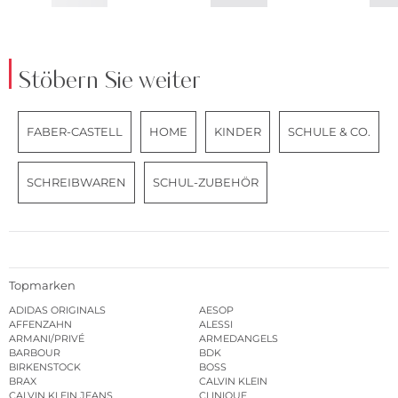
Stöbern Sie weiter
FABER-CASTELL
HOME
KINDER
SCHULE & CO.
SCHREIBWAREN
SCHUL-ZUBEHÖR
Topmarken
ADIDAS ORIGINALS
AESOP
AFFENZAHN
ALESSI
ARMANI/PRIVÉ
ARMEDANGELS
BARBOUR
BDK
BIRKENSTOCK
BOSS
BRAX
CALVIN KLEIN
CALVIN KLEIN JEANS
CLINIQUE