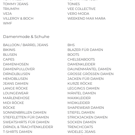
TOMMY JEANS
TONIES
TRIUMPH
VEE COLLECTIVE
VEJA
VERO MODA
VILLEROY & BOCH
WEEKEND MAX MARA
WMF
Damenmode & Schuhe
BALLOON / BARREL JEANS
BHS
BIKINIS
BLAZER FÜR DAMEN
BLUSEN
BOOTS
CAPES
CHELSEABOOTS
DAMENHOSEN
DAMENKLEIDER
DAMENPULLOVER
DAUNENMÄNTEL DAMEN
DIRNDLBLUSEN
GROSSE GRÖSSEN DAMEN
HEMDBLUSEN
JACKEN FÜR DAMEN
JEANS DAMEN
KURZE RÖCKE
LANGE RÖCKE
LEGGINGS DAMEN
LOUNGEWEAR
MÄNTEL DAMEN
MARLENEHOSE
MAXIKLEIDER
MIDI RÖCKE
MIDIKLEIDER
RÖCKE
SHAPEWEAR DAMEN
SONNENBRILLEN DAMEN
STIEFEL DAMEN
STIEFELETTEN FÜR DAMEN
STRICKJACKEN DAMEN
SWEATSHIRTS FÜR DAMEN
SOCKEN DAMEN
DIRNDL & TRACHTENKLEIDER
TRENCHCOATS
T-SHIRTS DAMEN
WIDELEG JEANS