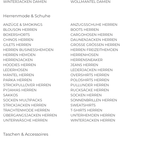
WINTERJACKEN DAMEN
WOLLMÄNTEL DAMEN
Herrenmode & Schuhe
ANZÜGE & SMOKINGS
ANZUGSSCHUHE HERREN
BLOUSON HERREN
BOOTS HERREN
BOXERSHORTS
CARGOHOSEN HERREN
CHINOS HERREN
DAUNENJACKEN HERREN
GILETS HERREN
GROSSE GRÖSSEN HERREN
HERREN BUSINESSHEMDEN
HERREN FREIZEITHEMDEN
HERREN HEMDEN
HERRENHOSEN
HERRENJACKEN
HERRENSNEAKER
HOODIES HERREN
JEANS HERREN
LEDERHOSEN
LEDERJACKEN HERREN
MÄNTEL HERREN
OVERSHIRTS HERREN
PARKA HERREN
POLOSHIRTS HERREN
STRICKPULLOVER HERREN
PULLUNDER HERREN
PYJAMAS HERREN
RUCKSÄCKE HERREN
SAKKOS
SOCKEN HERREN
SOCKEN MULTIPACKS
SONNENBRILLEN HERREN
STRICKJACKEN HERREN
SWEATSHIRTS
TRACHTENMODE HERREN
T-SHIRTS HERREN
ÜBERGANGSJACKEN HERREN
UNTERHEMDEN HERREN
UNTERWÄSCHE HERREN
WINTERJACKEN HERREN
Taschen & Accessoires