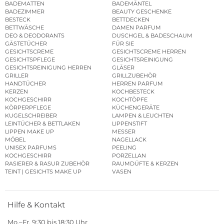
BADEMATTEN
BADEMÄNTEL
BADEZIMMER
BEAUTY GESCHENKE
BESTECK
BETTDECKEN
BETTWÄSCHE
DAMEN PARFUM
DEO & DEODORANTS
DUSCHGEL & BADESCHAUM
GÄSTETÜCHER
FÜR SIE
GESICHTSCREME
GESICHTSCREME HERREN
GESICHTSPFLEGE
GESICHTSREINIGUNG
GESICHTSREINIGUNG HERREN
GLÄSER
GRILLER
GRILLZUBEHÖR
HANDTÜCHER
HERREN PARFUM
KERZEN
KOCHBESTECK
KOCHGESCHIRR
KOCHTÖPFE
KÖRPERPFLEGE
KÜCHENGERÄTE
KUGELSCHREIBER
LAMPEN & LEUCHTEN
LEINTÜCHER & BETTLAKEN
LIPPENSTIFT
LIPPEN MAKE UP
MESSER
MÖBEL
NAGELLACK
UNISEX PARFUMS
PEELING
KOCHGESCHIRR
PORZELLAN
RASIERER & RASUR ZUBEHÖR
RAUMDÜFTE & KERZEN
TEINT | GESICHTS MAKE UP
VASEN
Hilfe & Kontakt
Mo.–Fr. 9:30 bis 18:30 Uhr