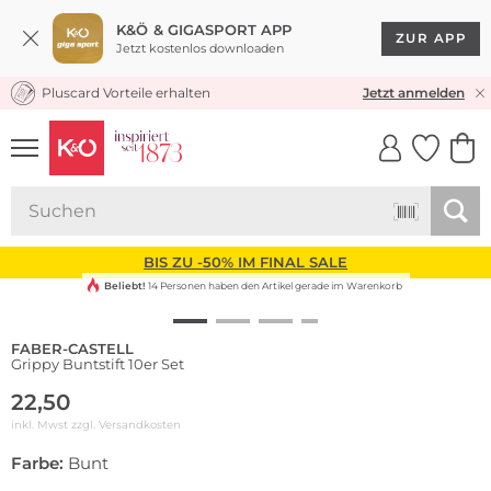
K&Ö & GIGASPORT APP
ZUR APP
Jetzt kostenlos downloaden
Pluscard Vorteile erhalten
KOSTENLOSER VERSAND* & RÜCKVERSAND
Jetzt anmelden
UNSERE APP
CLICK &
CLICK &
COLLECT
RESERVE
BIS ZU -50% IM FINAL SALE
Beliebt!
14 Personen haben den Artikel gerade im Warenkorb
FABER-CASTELL
Grippy Buntstift 10er Set
22,50
inkl. Mwst zzgl.
Versandkosten
Farbe:
Bunt