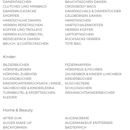
DAMENTASCHEN
BAUCHTASCHEN DAMEN
CLUTCHES UND MINIBAGS
CROSSBODY BAGS
DAMENRUCKSÄCKE
DAMENSCHALS & DAMENTÜCHER
SHOPPER
GELDBÖRSEN DAMEN
HANDSCHUHE DAMEN
HANDTASCHEN
HERREN REISETASCHEN
HARTSCHALENKOFFER
KOFFER UND TROLLEYS
HERREN KOFFER
HERREN KULTURBEUTEL
LAPTOPTASCHEN
REISEGEPÄCK DAMEN
RUCKSÄCKE HERREN
BAUCH- & GÜRTELTASCHEN
TOTE BAG
Kinder
BILDERBÜCHER
FEDERMAPPEN
HÖRSPIELBOXEN
HÖRSPIELE & FIGUREN
HÖRSPIEL ZUBEHÖR
JAUSENBOX & KINDER LUNCHBOX
JUGENDBÜCHER
KINDERBÜCHER
KINDERGARTENRUCKSACK | KINDERGARTENBEUTEL
KUSCHELTIERE
SACHBÜCHER & KINDERLEXIKA
SCHULTASCHEN
TURNBEUTEL & SPORTTASCHEN
WEIHNACHTSKINDERBÜCHER
KLEIDER
Home & Beauty
AFTER SUN
AUGENCREME
AUGEN MAKE UP
AUGENMAKEUP ENTFERNER
BACKFORMEN
BADTEPPICH