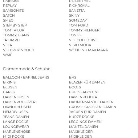
RAINKISS
REISENTHEL
REPLAY
RICHROYAL
SAMSONITE
SANETTA
SATCH
SKINY
SMEG
SOMEDAY
STEP BY STEP
TOM FORD
TOM TAILOR
TOMMY HILFIGER
TOMMY JEANS
TONIES
TRIUMPH
VEE COLLECTIVE
VEJA
VERO MODA
VILLEROY & BOCH
WEEKEND MAX MARA
WMF
Damenmode & Schuhe
BALLOON / BARREL JEANS
BHS
BIKINIS
BLAZER FÜR DAMEN
BLUSEN
BOOTS
CAPES
CHELSEABOOTS
DAMENHOSEN
DAMENKLEIDER
DAMENPULLOVER
DAUNENMÄNTEL DAMEN
DIRNDLBLUSEN
GROSSE GRÖSSEN DAMEN
HEMDBLUSEN
JACKEN FÜR DAMEN
JEANS DAMEN
KURZE RÖCKE
LANGE RÖCKE
LEGGINGS DAMEN
LOUNGEWEAR
MÄNTEL DAMEN
MARLENEHOSE
MAXIKLEIDER
MIDI RÖCKE
MIDIKLEIDER