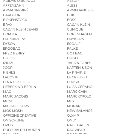
ADIDAS ORIGINALS
AESOP
AFFENZAHN
ALESSI
ARMANI/PRIVÉ
ARMEDANGELS
BARBOUR
BDK
BIRKENSTOCK
BOSS
BRAX
CALVIN KLEIN
CALVIN KLEIN JEANS
CLINIQUE
COMMA
COPENHAGEN
DR. MARTENS
DRYKORN
DYSON
ECOALF
ERGOBAG
FALKE
FRED PERRY
GOT BAG
GUESS
HUGO
IZIPIZI
JACK & JONES
JOOP!
KAPTEN & SON
KIEHL’S
LA PRAIRIE
LACOSTE
LE CREUSET
LENA HOSCHEK
LEVI’S®
LIEBESKIND BERLIN
LUISA CERANO
MAC
MARC CAIN
MARC JACOBS
MARC O’POLO
MCM
MEY
MICHAEL KORS
MONARI
MOS MOSH
NEW BALANCE
OFFICINE CREATIVE
OLYMP
ON SCHUHE
ONLY
OPUS
PAUL GREEN
POLO RALPH LAUREN
RAGWEAR