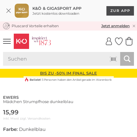
K&Ö & GIGASPORT APP
ZUR APP
Jetzt kostenlos downloaden
Pluscard Vorteile erhalten
KOSTENLOSER VERSAND* & RÜCKVERSAND
Jetzt anmelden
UNSERE APP
CLICK &
CLICK &
COLLECT
RESERVE
BIS ZU -50% IM FINAL SALE
Beliebt!
3 Personen haben den Artikel gerade im Warenkorb
EWERS
Mädchen Strumpfhose dunkelblau
15,99
inkl. Mwst zzgl.
Versandkosten
Farbe:
Dunkelblau