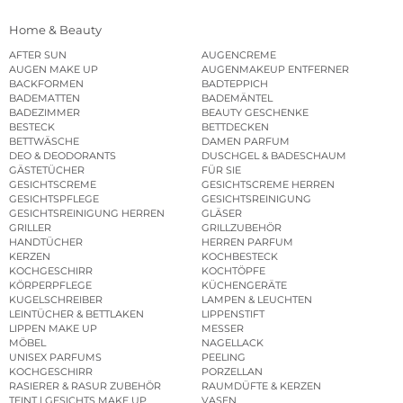
Home & Beauty
AFTER SUN
AUGENCREME
AUGEN MAKE UP
AUGENMAKEUP ENTFERNER
BACKFORMEN
BADTEPPICH
BADEMATTEN
BADEMÄNTEL
BADEZIMMER
BEAUTY GESCHENKE
BESTECK
BETTDECKEN
BETTWÄSCHE
DAMEN PARFUM
DEO & DEODORANTS
DUSCHGEL & BADESCHAUM
GÄSTETÜCHER
FÜR SIE
GESICHTSCREME
GESICHTSCREME HERREN
GESICHTSPFLEGE
GESICHTSREINIGUNG
GESICHTSREINIGUNG HERREN
GLÄSER
GRILLER
GRILLZUBEHÖR
HANDTÜCHER
HERREN PARFUM
KERZEN
KOCHBESTECK
KOCHGESCHIRR
KOCHTÖPFE
KÖRPERPFLEGE
KÜCHENGERÄTE
KUGELSCHREIBER
LAMPEN & LEUCHTEN
LEINTÜCHER & BETTLAKEN
LIPPENSTIFT
LIPPEN MAKE UP
MESSER
MÖBEL
NAGELLACK
UNISEX PARFUMS
PEELING
KOCHGESCHIRR
PORZELLAN
RASIERER & RASUR ZUBEHÖR
RAUMDÜFTE & KERZEN
TEINT | GESICHTS MAKE UP
VASEN