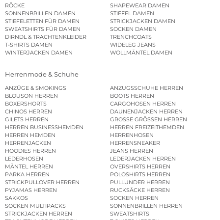
RÖCKE
SHAPEWEAR DAMEN
SONNENBRILLEN DAMEN
STIEFEL DAMEN
STIEFELETTEN FÜR DAMEN
STRICKJACKEN DAMEN
SWEATSHIRTS FÜR DAMEN
SOCKEN DAMEN
DIRNDL & TRACHTENKLEIDER
TRENCHCOATS
T-SHIRTS DAMEN
WIDELEG JEANS
WINTERJACKEN DAMEN
WOLLMÄNTEL DAMEN
Herrenmode & Schuhe
ANZÜGE & SMOKINGS
ANZUGSSCHUHE HERREN
BLOUSON HERREN
BOOTS HERREN
BOXERSHORTS
CARGOHOSEN HERREN
CHINOS HERREN
DAUNENJACKEN HERREN
GILETS HERREN
GROSSE GRÖSSEN HERREN
HERREN BUSINESSHEMDEN
HERREN FREIZEITHEMDEN
HERREN HEMDEN
HERRENHOSEN
HERRENJACKEN
HERRENSNEAKER
HOODIES HERREN
JEANS HERREN
LEDERHOSEN
LEDERJACKEN HERREN
MÄNTEL HERREN
OVERSHIRTS HERREN
PARKA HERREN
POLOSHIRTS HERREN
STRICKPULLOVER HERREN
PULLUNDER HERREN
PYJAMAS HERREN
RUCKSÄCKE HERREN
SAKKOS
SOCKEN HERREN
SOCKEN MULTIPACKS
SONNENBRILLEN HERREN
STRICKJACKEN HERREN
SWEATSHIRTS