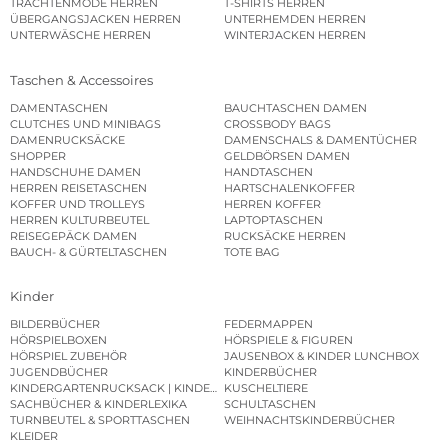
TRACHTENMODE HERREN
T-SHIRTS HERREN
ÜBERGANGSJACKEN HERREN
UNTERHEMDEN HERREN
UNTERWÄSCHE HERREN
WINTERJACKEN HERREN
Taschen & Accessoires
DAMENTASCHEN
BAUCHTASCHEN DAMEN
CLUTCHES UND MINIBAGS
CROSSBODY BAGS
DAMENRUCKSÄCKE
DAMENSCHALS & DAMENTÜCHER
SHOPPER
GELDBÖRSEN DAMEN
HANDSCHUHE DAMEN
HANDTASCHEN
HERREN REISETASCHEN
HARTSCHALENKOFFER
KOFFER UND TROLLEYS
HERREN KOFFER
HERREN KULTURBEUTEL
LAPTOPTASCHEN
REISEGEPÄCK DAMEN
RUCKSÄCKE HERREN
BAUCH- & GÜRTELTASCHEN
TOTE BAG
Kinder
BILDERBÜCHER
FEDERMAPPEN
HÖRSPIELBOXEN
HÖRSPIELE & FIGUREN
HÖRSPIEL ZUBEHÖR
JAUSENBOX & KINDER LUNCHBOX
JUGENDBÜCHER
KINDERBÜCHER
KINDERGARTENRUCKSACK | KINDERGARTENBEUTEL
KUSCHELTIERE
SACHBÜCHER & KINDERLEXIKA
SCHULTASCHEN
TURNBEUTEL & SPORTTASCHEN
WEIHNACHTSKINDERBÜCHER
KLEIDER