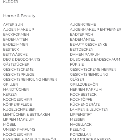
KLEIDER
Home & Beauty
AFTER SUN
AUGENCREME
AUGEN MAKE UP
AUGENMAKEUP ENTFERNER
BACKFORMEN
BADTEPPICH
BADEMATTEN
BADEMÄNTEL
BADEZIMMER
BEAUTY GESCHENKE
BESTECK
BETTDECKEN
BETTWÄSCHE
DAMEN PARFUM
DEO & DEODORANTS
DUSCHGEL & BADESCHAUM
GÄSTETÜCHER
FÜR SIE
GESICHTSCREME
GESICHTSCREME HERREN
GESICHTSPFLEGE
GESICHTSREINIGUNG
GESICHTSREINIGUNG HERREN
GLÄSER
GRILLER
GRILLZUBEHÖR
HANDTÜCHER
HERREN PARFUM
KERZEN
KOCHBESTECK
KOCHGESCHIRR
KOCHTÖPFE
KÖRPERPFLEGE
KÜCHENGERÄTE
KUGELSCHREIBER
LAMPEN & LEUCHTEN
LEINTÜCHER & BETTLAKEN
LIPPENSTIFT
LIPPEN MAKE UP
MESSER
MÖBEL
NAGELLACK
UNISEX PARFUMS
PEELING
KOCHGESCHIRR
PORZELLAN
RASIERER & RASUR ZUBEHÖR
RAUMDÜFTE & KERZEN