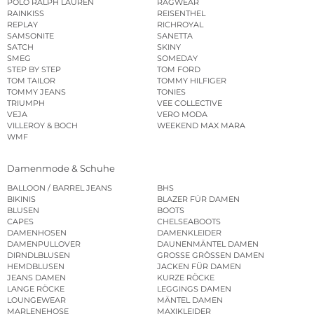
POLO RALPH LAUREN
RAGWEAR
RAINKISS
REISENTHEL
REPLAY
RICHROYAL
SAMSONITE
SANETTA
SATCH
SKINY
SMEG
SOMEDAY
STEP BY STEP
TOM FORD
TOM TAILOR
TOMMY HILFIGER
TOMMY JEANS
TONIES
TRIUMPH
VEE COLLECTIVE
VEJA
VERO MODA
VILLEROY & BOCH
WEEKEND MAX MARA
WMF
Damenmode & Schuhe
BALLOON / BARREL JEANS
BHS
BIKINIS
BLAZER FÜR DAMEN
BLUSEN
BOOTS
CAPES
CHELSEABOOTS
DAMENHOSEN
DAMENKLEIDER
DAMENPULLOVER
DAUNENMÄNTEL DAMEN
DIRNDLBLUSEN
GROSSE GRÖSSEN DAMEN
HEMDBLUSEN
JACKEN FÜR DAMEN
JEANS DAMEN
KURZE RÖCKE
LANGE RÖCKE
LEGGINGS DAMEN
LOUNGEWEAR
MÄNTEL DAMEN
MARLENEHOSE
MAXIKLEIDER