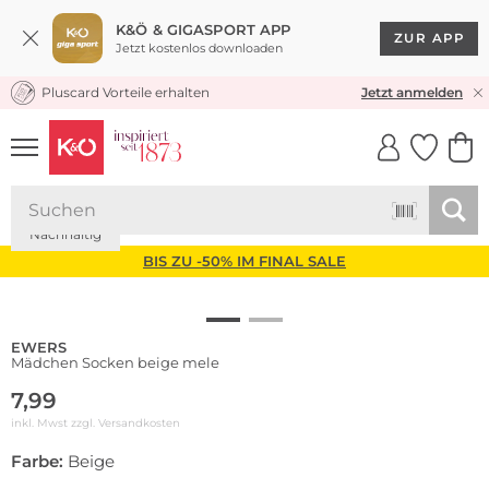
K&Ö & GIGASPORT APP
ZUR APP
Jetzt kostenlos downloaden
Pluscard Vorteile erhalten
KOSTENLOSER VERSAND* & RÜCKVERSAND
Jetzt anmelden
UNSERE APP
CLICK &
CLICK &
COLLECT
RESERVE
Nachhaltig
BIS ZU -50% IM FINAL SALE
EWERS
Mädchen Socken beige mele
7,99
inkl. Mwst zzgl.
Versandkosten
Farbe:
Beige