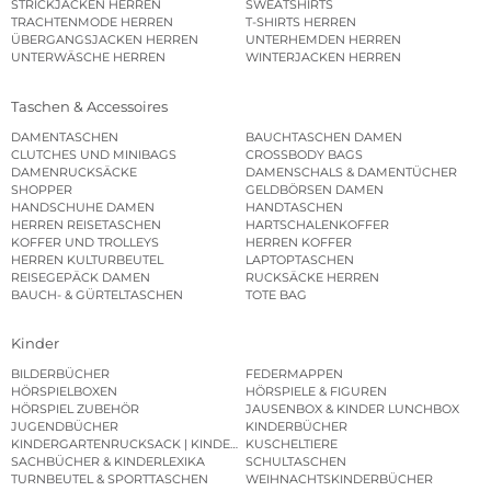
STRICKJACKEN HERREN
SWEATSHIRTS
TRACHTENMODE HERREN
T-SHIRTS HERREN
ÜBERGANGSJACKEN HERREN
UNTERHEMDEN HERREN
UNTERWÄSCHE HERREN
WINTERJACKEN HERREN
Taschen & Accessoires
DAMENTASCHEN
BAUCHTASCHEN DAMEN
CLUTCHES UND MINIBAGS
CROSSBODY BAGS
DAMENRUCKSÄCKE
DAMENSCHALS & DAMENTÜCHER
SHOPPER
GELDBÖRSEN DAMEN
HANDSCHUHE DAMEN
HANDTASCHEN
HERREN REISETASCHEN
HARTSCHALENKOFFER
KOFFER UND TROLLEYS
HERREN KOFFER
HERREN KULTURBEUTEL
LAPTOPTASCHEN
REISEGEPÄCK DAMEN
RUCKSÄCKE HERREN
BAUCH- & GÜRTELTASCHEN
TOTE BAG
Kinder
BILDERBÜCHER
FEDERMAPPEN
HÖRSPIELBOXEN
HÖRSPIELE & FIGUREN
HÖRSPIEL ZUBEHÖR
JAUSENBOX & KINDER LUNCHBOX
JUGENDBÜCHER
KINDERBÜCHER
KINDERGARTENRUCKSACK | KINDERGARTENBEUTEL
KUSCHELTIERE
SACHBÜCHER & KINDERLEXIKA
SCHULTASCHEN
TURNBEUTEL & SPORTTASCHEN
WEIHNACHTSKINDERBÜCHER