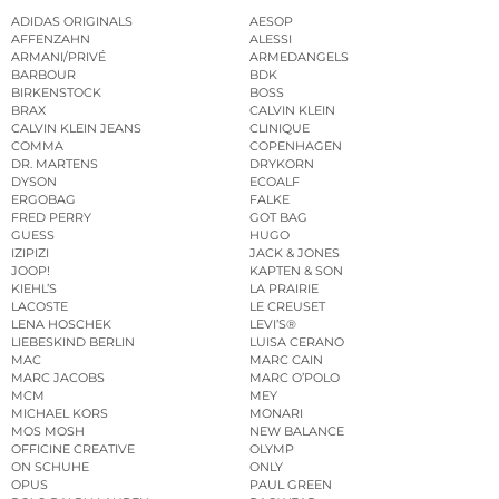
ADIDAS ORIGINALS
AESOP
AFFENZAHN
ALESSI
ARMANI/PRIVÉ
ARMEDANGELS
BARBOUR
BDK
BIRKENSTOCK
BOSS
BRAX
CALVIN KLEIN
CALVIN KLEIN JEANS
CLINIQUE
COMMA
COPENHAGEN
DR. MARTENS
DRYKORN
DYSON
ECOALF
ERGOBAG
FALKE
FRED PERRY
GOT BAG
GUESS
HUGO
IZIPIZI
JACK & JONES
JOOP!
KAPTEN & SON
KIEHL’S
LA PRAIRIE
LACOSTE
LE CREUSET
LENA HOSCHEK
LEVI’S®
LIEBESKIND BERLIN
LUISA CERANO
MAC
MARC CAIN
MARC JACOBS
MARC O’POLO
MCM
MEY
MICHAEL KORS
MONARI
MOS MOSH
NEW BALANCE
OFFICINE CREATIVE
OLYMP
ON SCHUHE
ONLY
OPUS
PAUL GREEN