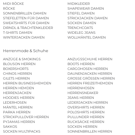
MIDI RÖCKE
MIDIKLEIDER
RÖCKE
SHAPEWEAR DAMEN
SONNENBRILLEN DAMEN
STIEFEL DAMEN
STIEFELETTEN FÜR DAMEN
STRICKJACKEN DAMEN
SWEATSHIRTS FÜR DAMEN
SOCKEN DAMEN
DIRNDL & TRACHTENKLEIDER
TRENCHCOATS
T-SHIRTS DAMEN
WIDELEG JEANS
WINTERJACKEN DAMEN
WOLLMÄNTEL DAMEN
Herrenmode & Schuhe
ANZÜGE & SMOKINGS
ANZUGSSCHUHE HERREN
BLOUSON HERREN
BOOTS HERREN
BOXERSHORTS
CARGOHOSEN HERREN
CHINOS HERREN
DAUNENJACKEN HERREN
GILETS HERREN
GROSSE GRÖSSEN HERREN
HERREN BUSINESSHEMDEN
HERREN FREIZEITHEMDEN
HERREN HEMDEN
HERRENHOSEN
HERRENJACKEN
HERRENSNEAKER
HOODIES HERREN
JEANS HERREN
LEDERHOSEN
LEDERJACKEN HERREN
MÄNTEL HERREN
OVERSHIRTS HERREN
PARKA HERREN
POLOSHIRTS HERREN
STRICKPULLOVER HERREN
PULLUNDER HERREN
PYJAMAS HERREN
RUCKSÄCKE HERREN
SAKKOS
SOCKEN HERREN
SOCKEN MULTIPACKS
SONNENBRILLEN HERREN