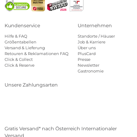
Kundenservice
Unternehmen
Hilfe & FAQ
Standorte / Häuser
Größentabellen
Job & Karriere
Versand & Lieferung
Über uns
Retouren & Reklamationen FAQ
PlusCard
Click & Collect
Presse
Click & Reserve
Newsletter
Gastronomie
Unsere Zahlungsarten
Klarna
Paypal
Mastercard
Visa
Diners
Eps
Shop
Applepay
Amazon
Gratis Versand* nach Österreich Internationaler
Versand