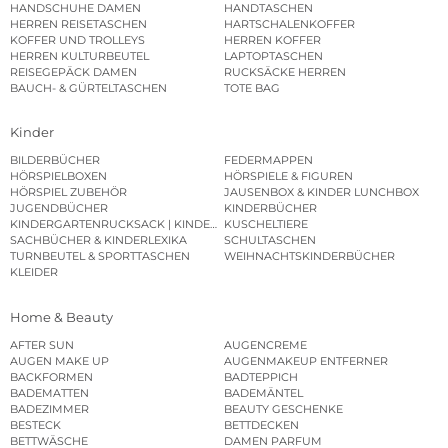
HANDSCHUHE DAMEN
HANDTASCHEN
HERREN REISETASCHEN
HARTSCHALENKOFFER
KOFFER UND TROLLEYS
HERREN KOFFER
HERREN KULTURBEUTEL
LAPTOPTASCHEN
REISEGEPÄCK DAMEN
RUCKSÄCKE HERREN
BAUCH- & GÜRTELTASCHEN
TOTE BAG
Kinder
BILDERBÜCHER
FEDERMAPPEN
HÖRSPIELBOXEN
HÖRSPIELE & FIGUREN
HÖRSPIEL ZUBEHÖR
JAUSENBOX & KINDER LUNCHBOX
JUGENDBÜCHER
KINDERBÜCHER
KINDERGARTENRUCKSACK | KINDERGARTENBEUTEL
KUSCHELTIERE
SACHBÜCHER & KINDERLEXIKA
SCHULTASCHEN
TURNBEUTEL & SPORTTASCHEN
WEIHNACHTSKINDERBÜCHER
KLEIDER
Home & Beauty
AFTER SUN
AUGENCREME
AUGEN MAKE UP
AUGENMAKEUP ENTFERNER
BACKFORMEN
BADTEPPICH
BADEMATTEN
BADEMÄNTEL
BADEZIMMER
BEAUTY GESCHENKE
BESTECK
BETTDECKEN
BETTWÄSCHE
DAMEN PARFUM