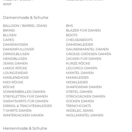
WMF
Damenmode & Schuhe
BALLOON / BARREL JEANS
BHS
BIKINIS
BLAZER FÜR DAMEN
BLUSEN
BOOTS
CAPES
CHELSEABOOTS
DAMENHOSEN
DAMENKLEIDER
DAMENPULLOVER
DAUNENMÄNTEL DAMEN
DIRNDLBLUSEN
GROSSE GRÖSSEN DAMEN
HEMDBLUSEN
JACKEN FÜR DAMEN
JEANS DAMEN
KURZE RÖCKE
LANGE RÖCKE
LEGGINGS DAMEN
LOUNGEWEAR
MÄNTEL DAMEN
MARLENEHOSE
MAXIKLEIDER
MIDI RÖCKE
MIDIKLEIDER
RÖCKE
SHAPEWEAR DAMEN
SONNENBRILLEN DAMEN
STIEFEL DAMEN
STIEFELETTEN FÜR DAMEN
STRICKJACKEN DAMEN
SWEATSHIRTS FÜR DAMEN
SOCKEN DAMEN
DIRNDL & TRACHTENKLEIDER
TRENCHCOATS
T-SHIRTS DAMEN
WIDELEG JEANS
WINTERJACKEN DAMEN
WOLLMÄNTEL DAMEN
Herrenmode & Schuhe