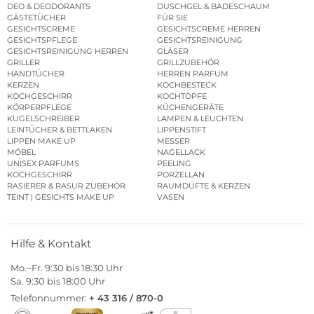
DEO & DEODORANTS
DUSCHGEL & BADESCHAUM
GÄSTETÜCHER
FÜR SIE
GESICHTSCREME
GESICHTSCREME HERREN
GESICHTSPFLEGE
GESICHTSREINIGUNG
GESICHTSREINIGUNG HERREN
GLÄSER
GRILLER
GRILLZUBEHÖR
HANDTÜCHER
HERREN PARFUM
KERZEN
KOCHBESTECK
KOCHGESCHIRR
KOCHTÖPFE
KÖRPERPFLEGE
KÜCHENGERÄTE
KUGELSCHREIBER
LAMPEN & LEUCHTEN
LEINTÜCHER & BETTLAKEN
LIPPENSTIFT
LIPPEN MAKE UP
MESSER
MÖBEL
NAGELLACK
UNISEX PARFUMS
PEELING
KOCHGESCHIRR
PORZELLAN
RASIERER & RASUR ZUBEHÖR
RAUMDÜFTE & KERZEN
TEINT | GESICHTS MAKE UP
VASEN
Hilfe & Kontakt
Mo.–Fr. 9:30 bis 18:30 Uhr
Sa. 9:30 bis 18:00 Uhr
Telefonnummer:
+ 43 316 / 870-0