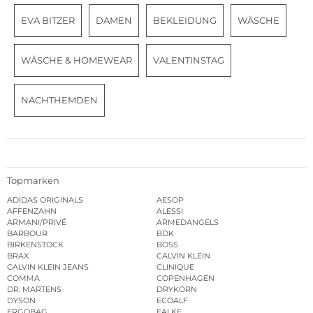
EVA BITZER
DAMEN
BEKLEIDUNG
WÄSCHE
WÄSCHE & HOMEWEAR
VALENTINSTAG
NACHTHEMDEN
Topmarken
ADIDAS ORIGINALS
AESOP
AFFENZAHN
ALESSI
ARMANI/PRIVÉ
ARMEDANGELS
BARBOUR
BDK
BIRKENSTOCK
BOSS
BRAX
CALVIN KLEIN
CALVIN KLEIN JEANS
CLINIQUE
COMMA
COPENHAGEN
DR. MARTENS
DRYKORN
DYSON
ECOALF
ERGOBAG
FALKE