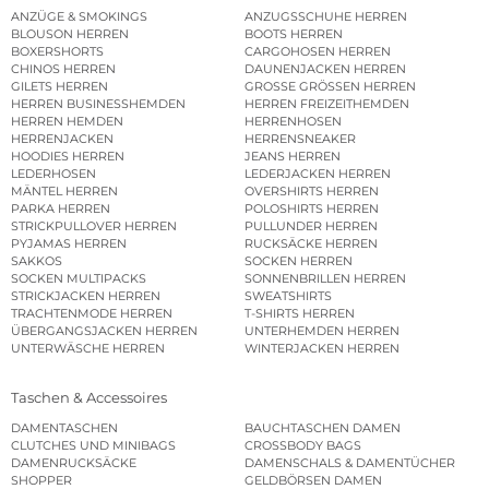
ANZÜGE & SMOKINGS
ANZUGSSCHUHE HERREN
BLOUSON HERREN
BOOTS HERREN
BOXERSHORTS
CARGOHOSEN HERREN
CHINOS HERREN
DAUNENJACKEN HERREN
GILETS HERREN
GROSSE GRÖSSEN HERREN
HERREN BUSINESSHEMDEN
HERREN FREIZEITHEMDEN
HERREN HEMDEN
HERRENHOSEN
HERRENJACKEN
HERRENSNEAKER
HOODIES HERREN
JEANS HERREN
LEDERHOSEN
LEDERJACKEN HERREN
MÄNTEL HERREN
OVERSHIRTS HERREN
PARKA HERREN
POLOSHIRTS HERREN
STRICKPULLOVER HERREN
PULLUNDER HERREN
PYJAMAS HERREN
RUCKSÄCKE HERREN
SAKKOS
SOCKEN HERREN
SOCKEN MULTIPACKS
SONNENBRILLEN HERREN
STRICKJACKEN HERREN
SWEATSHIRTS
TRACHTENMODE HERREN
T-SHIRTS HERREN
ÜBERGANGSJACKEN HERREN
UNTERHEMDEN HERREN
UNTERWÄSCHE HERREN
WINTERJACKEN HERREN
Taschen & Accessoires
DAMENTASCHEN
BAUCHTASCHEN DAMEN
CLUTCHES UND MINIBAGS
CROSSBODY BAGS
DAMENRUCKSÄCKE
DAMENSCHALS & DAMENTÜCHER
SHOPPER
GELDBÖRSEN DAMEN