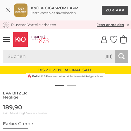
K&Ö & GIGASPORT APP
ZUR APP
Jetzt kostenlos downloaden
Pluscard Vorteile erhalten
KOSTENLOSER VERSAND* & RÜCKVERSAND
Jetzt anmelden
UNSERE APP
CLICK &
CLICK &
COLLECT
RESERVE
BIS ZU -50% IM FINAL SALE
Beliebt!
6 Personen sehen sich diesen Artikel gerade an
EVA BITZER
Negligé
189,90
inkl. Mwst zzgl.
Versandkosten
Farbe:
Creme