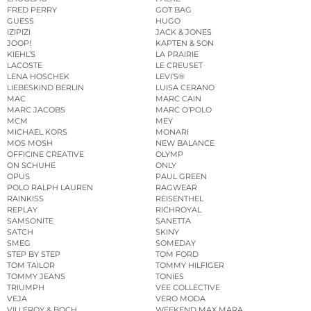
FRED PERRY
GOT BAG
GUESS
HUGO
IZIPIZI
JACK & JONES
JOOP!
KAPTEN & SON
KIEHL’S
LA PRAIRIE
LACOSTE
LE CREUSET
LENA HOSCHEK
LEVI’S®
LIEBESKIND BERLIN
LUISA CERANO
MAC
MARC CAIN
MARC JACOBS
MARC O’POLO
MCM
MEY
MICHAEL KORS
MONARI
MOS MOSH
NEW BALANCE
OFFICINE CREATIVE
OLYMP
ON SCHUHE
ONLY
OPUS
PAUL GREEN
POLO RALPH LAUREN
RAGWEAR
RAINKISS
REISENTHEL
REPLAY
RICHROYAL
SAMSONITE
SANETTA
SATCH
SKINY
SMEG
SOMEDAY
STEP BY STEP
TOM FORD
TOM TAILOR
TOMMY HILFIGER
TOMMY JEANS
TONIES
TRIUMPH
VEE COLLECTIVE
VEJA
VERO MODA
VILLEROY & BOCH
WEEKEND MAX MARA