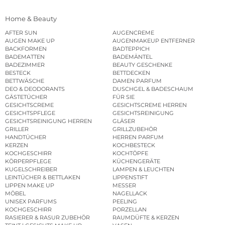
Home & Beauty
AFTER SUN
AUGENCREME
AUGEN MAKE UP
AUGENMAKEUP ENTFERNER
BACKFORMEN
BADTEPPICH
BADEMATTEN
BADEMÄNTEL
BADEZIMMER
BEAUTY GESCHENKE
BESTECK
BETTDECKEN
BETTWÄSCHE
DAMEN PARFUM
DEO & DEODORANTS
DUSCHGEL & BADESCHAUM
GÄSTETÜCHER
FÜR SIE
GESICHTSCREME
GESICHTSCREME HERREN
GESICHTSPFLEGE
GESICHTSREINIGUNG
GESICHTSREINIGUNG HERREN
GLÄSER
GRILLER
GRILLZUBEHÖR
HANDTÜCHER
HERREN PARFUM
KERZEN
KOCHBESTECK
KOCHGESCHIRR
KOCHTÖPFE
KÖRPERPFLEGE
KÜCHENGERÄTE
KUGELSCHREIBER
LAMPEN & LEUCHTEN
LEINTÜCHER & BETTLAKEN
LIPPENSTIFT
LIPPEN MAKE UP
MESSER
MÖBEL
NAGELLACK
UNISEX PARFUMS
PEELING
KOCHGESCHIRR
PORZELLAN
RASIERER & RASUR ZUBEHÖR
RAUMDÜFTE & KERZEN