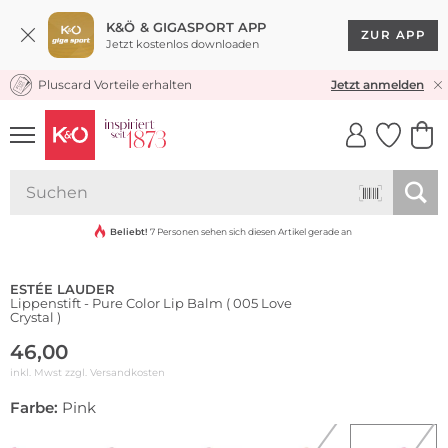
K&Ö & GIGASPORT APP
ZUR APP
Jetzt kostenlos downloaden
Pluscard Vorteile erhalten
KOSTENLOSER VERSAND* & RÜCKVERSAND
Jetzt anmelden
UNSERE APP
CLICK &
CLICK &
COLLECT
RESERVE
Beliebt!
7 Personen sehen sich diesen Artikel gerade an
ESTÉE LAUDER
Lippenstift - Pure Color Lip Balm ( 005 Love
Crystal )
46,00
inkl. Mwst zzgl.
Versandkosten
Farbe:
Pink