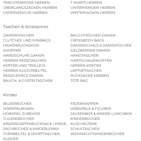
TRACHTENMODE HERREN
T-SHIRTS HERREN
ÜBERGANGSJACKEN HERREN
UNTERHEMDEN HERREN
UNTERWÄSCHE HERREN
WINTERJACKEN HERREN
Taschen & Accessoires
DAMENTASCHEN
BAUCHTASCHEN DAMEN
CLUTCHES UND MINIBAGS
CROSSBODY BAGS
DAMENRUCKSÄCKE
DAMENSCHALS & DAMENTÜCHER
SHOPPER
GELDBÖRSEN DAMEN
HANDSCHUHE DAMEN
HANDTASCHEN
HERREN REISETASCHEN
HARTSCHALENKOFFER
KOFFER UND TROLLEYS
HERREN KOFFER
HERREN KULTURBEUTEL
LAPTOPTASCHEN
REISEGEPÄCK DAMEN
RUCKSÄCKE HERREN
BAUCH- & GÜRTELTASCHEN
TOTE BAG
Kinder
BILDERBÜCHER
FEDERMAPPEN
HÖRSPIELBOXEN
HÖRSPIELE & FIGUREN
HÖRSPIEL ZUBEHÖR
JAUSENBOX & KINDER LUNCHBOX
JUGENDBÜCHER
KINDERBÜCHER
KINDERGARTENRUCKSACK | KINDERGARTENBEUTEL
KUSCHELTIERE
SACHBÜCHER & KINDERLEXIKA
SCHULTASCHEN
TURNBEUTEL & SPORTTASCHEN
WEIHNACHTSKINDERBÜCHER
KLEIDER