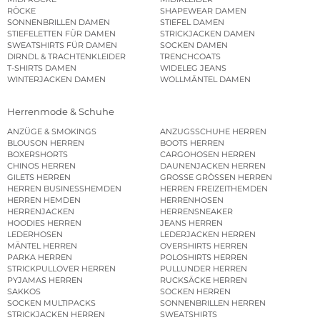
RÖCKE
SHAPEWEAR DAMEN
SONNENBRILLEN DAMEN
STIEFEL DAMEN
STIEFELETTEN FÜR DAMEN
STRICKJACKEN DAMEN
SWEATSHIRTS FÜR DAMEN
SOCKEN DAMEN
DIRNDL & TRACHTENKLEIDER
TRENCHCOATS
T-SHIRTS DAMEN
WIDELEG JEANS
WINTERJACKEN DAMEN
WOLLMÄNTEL DAMEN
Herrenmode & Schuhe
ANZÜGE & SMOKINGS
ANZUGSSCHUHE HERREN
BLOUSON HERREN
BOOTS HERREN
BOXERSHORTS
CARGOHOSEN HERREN
CHINOS HERREN
DAUNENJACKEN HERREN
GILETS HERREN
GROSSE GRÖSSEN HERREN
HERREN BUSINESSHEMDEN
HERREN FREIZEITHEMDEN
HERREN HEMDEN
HERRENHOSEN
HERRENJACKEN
HERRENSNEAKER
HOODIES HERREN
JEANS HERREN
LEDERHOSEN
LEDERJACKEN HERREN
MÄNTEL HERREN
OVERSHIRTS HERREN
PARKA HERREN
POLOSHIRTS HERREN
STRICKPULLOVER HERREN
PULLUNDER HERREN
PYJAMAS HERREN
RUCKSÄCKE HERREN
SAKKOS
SOCKEN HERREN
SOCKEN MULTIPACKS
SONNENBRILLEN HERREN
STRICKJACKEN HERREN
SWEATSHIRTS