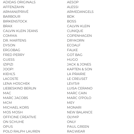
ADIDAS ORIGINALS
AESOP
AFFENZAHN
ALESSI
ARMANI/PRIVÉ
ARMEDANGELS
BARBOUR
BDK
BIRKENSTOCK
BOSS
BRAX
CALVIN KLEIN
CALVIN KLEIN JEANS
CLINIQUE
COMMA
COPENHAGEN
DR. MARTENS
DRYKORN
DYSON
ECOALF
ERGOBAG
FALKE
FRED PERRY
GOT BAG
GUESS
HUGO
IZIPIZI
JACK & JONES
JOOP!
KAPTEN & SON
KIEHL’S
LA PRAIRIE
LACOSTE
LE CREUSET
LENA HOSCHEK
LEVI’S®
LIEBESKIND BERLIN
LUISA CERANO
MAC
MARC CAIN
MARC JACOBS
MARC O’POLO
MCM
MEY
MICHAEL KORS
MONARI
MOS MOSH
NEW BALANCE
OFFICINE CREATIVE
OLYMP
ON SCHUHE
ONLY
OPUS
PAUL GREEN
POLO RALPH LAUREN
RAGWEAR