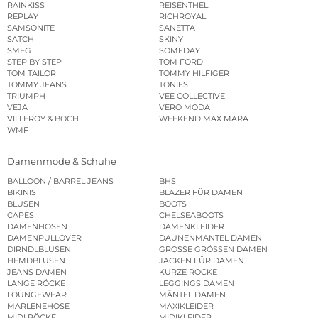
RAINKISS
REISENTHEL
REPLAY
RICHROYAL
SAMSONITE
SANETTA
SATCH
SKINY
SMEG
SOMEDAY
STEP BY STEP
TOM FORD
TOM TAILOR
TOMMY HILFIGER
TOMMY JEANS
TONIES
TRIUMPH
VEE COLLECTIVE
VEJA
VERO MODA
VILLEROY & BOCH
WEEKEND MAX MARA
WMF
Damenmode & Schuhe
BALLOON / BARREL JEANS
BHS
BIKINIS
BLAZER FÜR DAMEN
BLUSEN
BOOTS
CAPES
CHELSEABOOTS
DAMENHOSEN
DAMENKLEIDER
DAMENPULLOVER
DAUNENMÄNTEL DAMEN
DIRNDLBLUSEN
GROSSE GRÖSSEN DAMEN
HEMDBLUSEN
JACKEN FÜR DAMEN
JEANS DAMEN
KURZE RÖCKE
LANGE RÖCKE
LEGGINGS DAMEN
LOUNGEWEAR
MÄNTEL DAMEN
MARLENEHOSE
MAXIKLEIDER
MIDI RÖCKE
MIDIKLEIDER