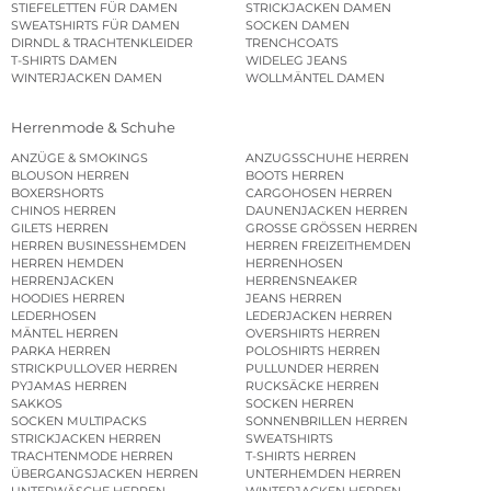
STIEFELETTEN FÜR DAMEN
STRICKJACKEN DAMEN
SWEATSHIRTS FÜR DAMEN
SOCKEN DAMEN
DIRNDL & TRACHTENKLEIDER
TRENCHCOATS
T-SHIRTS DAMEN
WIDELEG JEANS
WINTERJACKEN DAMEN
WOLLMÄNTEL DAMEN
Herrenmode & Schuhe
ANZÜGE & SMOKINGS
ANZUGSSCHUHE HERREN
BLOUSON HERREN
BOOTS HERREN
BOXERSHORTS
CARGOHOSEN HERREN
CHINOS HERREN
DAUNENJACKEN HERREN
GILETS HERREN
GROSSE GRÖSSEN HERREN
HERREN BUSINESSHEMDEN
HERREN FREIZEITHEMDEN
HERREN HEMDEN
HERRENHOSEN
HERRENJACKEN
HERRENSNEAKER
HOODIES HERREN
JEANS HERREN
LEDERHOSEN
LEDERJACKEN HERREN
MÄNTEL HERREN
OVERSHIRTS HERREN
PARKA HERREN
POLOSHIRTS HERREN
STRICKPULLOVER HERREN
PULLUNDER HERREN
PYJAMAS HERREN
RUCKSÄCKE HERREN
SAKKOS
SOCKEN HERREN
SOCKEN MULTIPACKS
SONNENBRILLEN HERREN
STRICKJACKEN HERREN
SWEATSHIRTS
TRACHTENMODE HERREN
T-SHIRTS HERREN
ÜBERGANGSJACKEN HERREN
UNTERHEMDEN HERREN
UNTERWÄSCHE HERREN
WINTERJACKEN HERREN