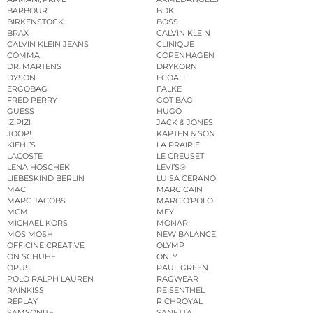
BARBOUR
BDK
BIRKENSTOCK
BOSS
BRAX
CALVIN KLEIN
CALVIN KLEIN JEANS
CLINIQUE
COMMA
COPENHAGEN
DR. MARTENS
DRYKORN
DYSON
ECOALF
ERGOBAG
FALKE
FRED PERRY
GOT BAG
GUESS
HUGO
IZIPIZI
JACK & JONES
JOOP!
KAPTEN & SON
KIEHL’S
LA PRAIRIE
LACOSTE
LE CREUSET
LENA HOSCHEK
LEVI’S®
LIEBESKIND BERLIN
LUISA CERANO
MAC
MARC CAIN
MARC JACOBS
MARC O’POLO
MCM
MEY
MICHAEL KORS
MONARI
MOS MOSH
NEW BALANCE
OFFICINE CREATIVE
OLYMP
ON SCHUHE
ONLY
OPUS
PAUL GREEN
POLO RALPH LAUREN
RAGWEAR
RAINKISS
REISENTHEL
REPLAY
RICHROYAL
SAMSONITE
SANETTA