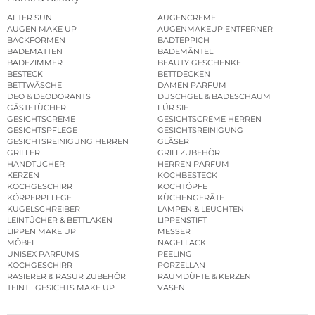
AFTER SUN
AUGENCREME
AUGEN MAKE UP
AUGENMAKEUP ENTFERNER
BACKFORMEN
BADTEPPICH
BADEMATTEN
BADEMÄNTEL
BADEZIMMER
BEAUTY GESCHENKE
BESTECK
BETTDECKEN
BETTWÄSCHE
DAMEN PARFUM
DEO & DEODORANTS
DUSCHGEL & BADESCHAUM
GÄSTETÜCHER
FÜR SIE
GESICHTSCREME
GESICHTSCREME HERREN
GESICHTSPFLEGE
GESICHTSREINIGUNG
GESICHTSREINIGUNG HERREN
GLÄSER
GRILLER
GRILLZUBEHÖR
HANDTÜCHER
HERREN PARFUM
KERZEN
KOCHBESTECK
KOCHGESCHIRR
KOCHTÖPFE
KÖRPERPFLEGE
KÜCHENGERÄTE
KUGELSCHREIBER
LAMPEN & LEUCHTEN
LEINTÜCHER & BETTLAKEN
LIPPENSTIFT
LIPPEN MAKE UP
MESSER
MÖBEL
NAGELLACK
UNISEX PARFUMS
PEELING
KOCHGESCHIRR
PORZELLAN
RASIERER & RASUR ZUBEHÖR
RAUMDÜFTE & KERZEN
TEINT | GESICHTS MAKE UP
VASEN