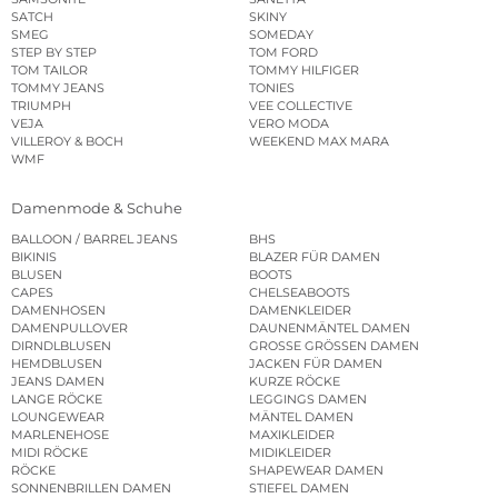
SATCH
SKINY
SMEG
SOMEDAY
STEP BY STEP
TOM FORD
TOM TAILOR
TOMMY HILFIGER
TOMMY JEANS
TONIES
TRIUMPH
VEE COLLECTIVE
VEJA
VERO MODA
VILLEROY & BOCH
WEEKEND MAX MARA
WMF
Damenmode & Schuhe
BALLOON / BARREL JEANS
BHS
BIKINIS
BLAZER FÜR DAMEN
BLUSEN
BOOTS
CAPES
CHELSEABOOTS
DAMENHOSEN
DAMENKLEIDER
DAMENPULLOVER
DAUNENMÄNTEL DAMEN
DIRNDLBLUSEN
GROSSE GRÖSSEN DAMEN
HEMDBLUSEN
JACKEN FÜR DAMEN
JEANS DAMEN
KURZE RÖCKE
LANGE RÖCKE
LEGGINGS DAMEN
LOUNGEWEAR
MÄNTEL DAMEN
MARLENEHOSE
MAXIKLEIDER
MIDI RÖCKE
MIDIKLEIDER
RÖCKE
SHAPEWEAR DAMEN
SONNENBRILLEN DAMEN
STIEFEL DAMEN