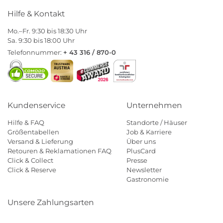
Hilfe & Kontakt
Mo.–Fr. 9:30 bis 18:30 Uhr
Sa. 9:30 bis 18:00 Uhr
Telefonnummer:
+ 43 316 / 870-0
Kundenservice
Unternehmen
Hilfe & FAQ
Standorte / Häuser
Größentabellen
Job & Karriere
Versand & Lieferung
Über uns
Retouren & Reklamationen FAQ
PlusCard
Click & Collect
Presse
Click & Reserve
Newsletter
Gastronomie
Unsere Zahlungsarten
Klarna
Paypal
Mastercard
Visa
Diners
Eps
Shop