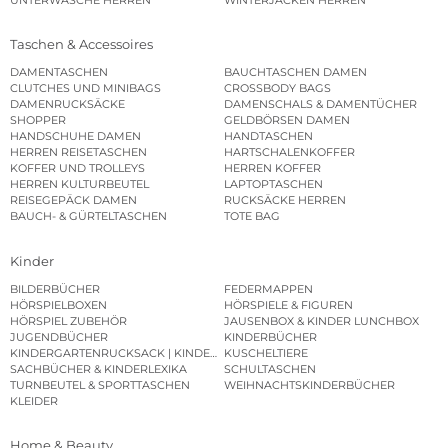
Taschen & Accessoires
DAMENTASCHEN
BAUCHTASCHEN DAMEN
CLUTCHES UND MINIBAGS
CROSSBODY BAGS
DAMENRUCKSÄCKE
DAMENSCHALS & DAMENTÜCHER
SHOPPER
GELDBÖRSEN DAMEN
HANDSCHUHE DAMEN
HANDTASCHEN
HERREN REISETASCHEN
HARTSCHALENKOFFER
KOFFER UND TROLLEYS
HERREN KOFFER
HERREN KULTURBEUTEL
LAPTOPTASCHEN
REISEGEPÄCK DAMEN
RUCKSÄCKE HERREN
BAUCH- & GÜRTELTASCHEN
TOTE BAG
Kinder
BILDERBÜCHER
FEDERMAPPEN
HÖRSPIELBOXEN
HÖRSPIELE & FIGUREN
HÖRSPIEL ZUBEHÖR
JAUSENBOX & KINDER LUNCHBOX
JUGENDBÜCHER
KINDERBÜCHER
KINDERGARTENRUCKSACK | KINDERGARTENBEUTEL
KUSCHELTIERE
SACHBÜCHER & KINDERLEXIKA
SCHULTASCHEN
TURNBEUTEL & SPORTTASCHEN
WEIHNACHTSKINDERBÜCHER
KLEIDER
Home & Beauty