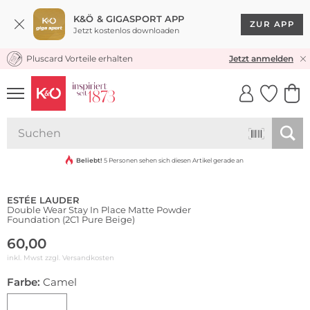
K&Ö & GIGASPORT APP
ZUR APP
Jetzt kostenlos downloaden
Pluscard Vorteile erhalten
KOSTENLOSER VERSAND* & RÜCKVERSAND
Jetzt anmelden
UNSERE APP
CLICK &
CLICK &
COLLECT
RESERVE
Wasserfest
Beliebt!
5 Personen sehen sich diesen Artikel gerade an
ESTÉE LAUDER
Double Wear Stay In Place Matte Powder
Foundation (2C1 Pure Beige)
60,00
inkl. Mwst zzgl.
Versandkosten
Farbe:
Camel