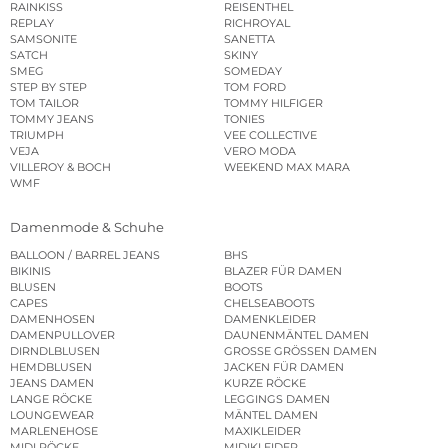
RAINKISS
REISENTHEL
REPLAY
RICHROYAL
SAMSONITE
SANETTA
SATCH
SKINY
SMEG
SOMEDAY
STEP BY STEP
TOM FORD
TOM TAILOR
TOMMY HILFIGER
TOMMY JEANS
TONIES
TRIUMPH
VEE COLLECTIVE
VEJA
VERO MODA
VILLEROY & BOCH
WEEKEND MAX MARA
WMF
Damenmode & Schuhe
BALLOON / BARREL JEANS
BHS
BIKINIS
BLAZER FÜR DAMEN
BLUSEN
BOOTS
CAPES
CHELSEABOOTS
DAMENHOSEN
DAMENKLEIDER
DAMENPULLOVER
DAUNENMÄNTEL DAMEN
DIRNDLBLUSEN
GROSSE GRÖSSEN DAMEN
HEMDBLUSEN
JACKEN FÜR DAMEN
JEANS DAMEN
KURZE RÖCKE
LANGE RÖCKE
LEGGINGS DAMEN
LOUNGEWEAR
MÄNTEL DAMEN
MARLENEHOSE
MAXIKLEIDER
MIDI RÖCKE
MIDIKLEIDER