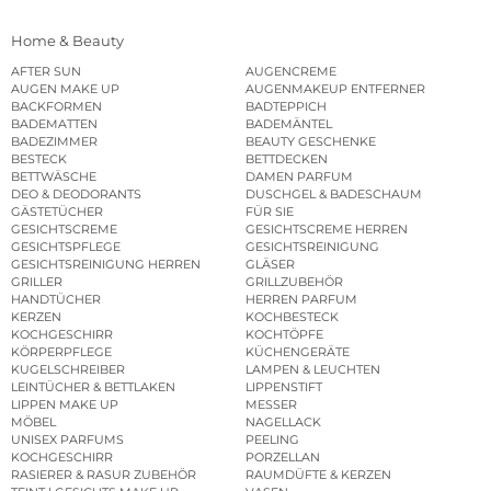
Home & Beauty
AFTER SUN
AUGENCREME
AUGEN MAKE UP
AUGENMAKEUP ENTFERNER
BACKFORMEN
BADTEPPICH
BADEMATTEN
BADEMÄNTEL
BADEZIMMER
BEAUTY GESCHENKE
BESTECK
BETTDECKEN
BETTWÄSCHE
DAMEN PARFUM
DEO & DEODORANTS
DUSCHGEL & BADESCHAUM
GÄSTETÜCHER
FÜR SIE
GESICHTSCREME
GESICHTSCREME HERREN
GESICHTSPFLEGE
GESICHTSREINIGUNG
GESICHTSREINIGUNG HERREN
GLÄSER
GRILLER
GRILLZUBEHÖR
HANDTÜCHER
HERREN PARFUM
KERZEN
KOCHBESTECK
KOCHGESCHIRR
KOCHTÖPFE
KÖRPERPFLEGE
KÜCHENGERÄTE
KUGELSCHREIBER
LAMPEN & LEUCHTEN
LEINTÜCHER & BETTLAKEN
LIPPENSTIFT
LIPPEN MAKE UP
MESSER
MÖBEL
NAGELLACK
UNISEX PARFUMS
PEELING
KOCHGESCHIRR
PORZELLAN
RASIERER & RASUR ZUBEHÖR
RAUMDÜFTE & KERZEN