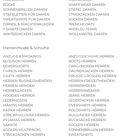
RÖCKE
SHAPEWEAR DAMEN
SONNENBRILLEN DAMEN
STIEFEL DAMEN
STIEFELETTEN FÜR DAMEN
STRICKJACKEN DAMEN
SWEATSHIRTS FÜR DAMEN
SOCKEN DAMEN
DIRNDL & TRACHTENKLEIDER
TRENCHCOATS
T-SHIRTS DAMEN
WIDELEG JEANS
WINTERJACKEN DAMEN
WOLLMÄNTEL DAMEN
Herrenmode & Schuhe
ANZÜGE & SMOKINGS
ANZUGSSCHUHE HERREN
BLOUSON HERREN
BOOTS HERREN
BOXERSHORTS
CARGOHOSEN HERREN
CHINOS HERREN
DAUNENJACKEN HERREN
GILETS HERREN
GROSSE GRÖSSEN HERREN
HERREN BUSINESSHEMDEN
HERREN FREIZEITHEMDEN
HERREN HEMDEN
HERRENHOSEN
HERRENJACKEN
HERRENSNEAKER
HOODIES HERREN
JEANS HERREN
LEDERHOSEN
LEDERJACKEN HERREN
MÄNTEL HERREN
OVERSHIRTS HERREN
PARKA HERREN
POLOSHIRTS HERREN
STRICKPULLOVER HERREN
PULLUNDER HERREN
PYJAMAS HERREN
RUCKSÄCKE HERREN
SAKKOS
SOCKEN HERREN
SOCKEN MULTIPACKS
SONNENBRILLEN HERREN
STRICKJACKEN HERREN
SWEATSHIRTS