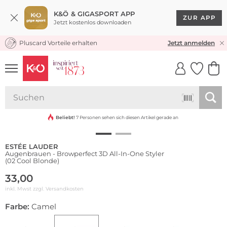
K&Ö & GIGASPORT APP
ZUR APP
Jetzt kostenlos downloaden
Pluscard Vorteile erhalten
KOSTENLOSER VERSAND* & RÜCKVERSAND
Jetzt anmelden
UNSERE APP
CLICK &
CLICK &
COLLECT
RESERVE
Wasserfest
Beliebt!
7 Personen sehen sich diesen Artikel gerade an
ESTÉE LAUDER
Augenbrauen - Browperfect 3D All-In-One Styler
(02 Cool Blonde)
33,00
inkl. Mwst zzgl.
Versandkosten
Farbe:
Camel