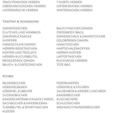
TRACHTENMODE HERREN
T-SHIRTS HERREN
ÜBERGANGSJACKEN HERREN
UNTERHEMDEN HERREN
UNTERWÄSCHE HERREN
WINTERJACKEN HERREN
Taschen & Accessoires
DAMENTASCHEN
BAUCHTASCHEN DAMEN
CLUTCHES UND MINIBAGS
CROSSBODY BAGS
DAMENRUCKSÄCKE
DAMENSCHALS & DAMENTÜCHER
SHOPPER
GELDBÖRSEN DAMEN
HANDSCHUHE DAMEN
HANDTASCHEN
HERREN REISETASCHEN
HARTSCHALENKOFFER
KOFFER UND TROLLEYS
HERREN KOFFER
HERREN KULTURBEUTEL
LAPTOPTASCHEN
REISEGEPÄCK DAMEN
RUCKSÄCKE HERREN
BAUCH- & GÜRTELTASCHEN
TOTE BAG
Kinder
BILDERBÜCHER
FEDERMAPPEN
HÖRSPIELBOXEN
HÖRSPIELE & FIGUREN
HÖRSPIEL ZUBEHÖR
JAUSENBOX & KINDER LUNCHBOX
JUGENDBÜCHER
KINDERBÜCHER
KINDERGARTENRUCKSACK | KINDERGARTENBEUTEL
KUSCHELTIERE
SACHBÜCHER & KINDERLEXIKA
SCHULTASCHEN
TURNBEUTEL & SPORTTASCHEN
WEIHNACHTSKINDERBÜCHER
KLEIDER