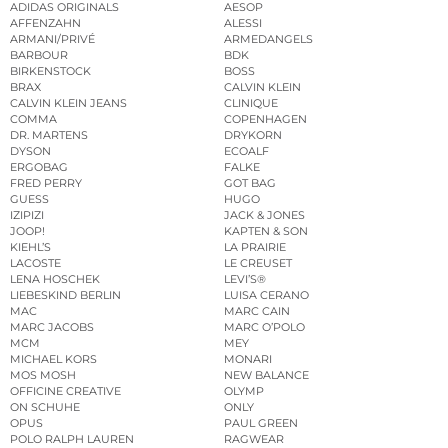
ADIDAS ORIGINALS
AESOP
AFFENZAHN
ALESSI
ARMANI/PRIVÉ
ARMEDANGELS
BARBOUR
BDK
BIRKENSTOCK
BOSS
BRAX
CALVIN KLEIN
CALVIN KLEIN JEANS
CLINIQUE
COMMA
COPENHAGEN
DR. MARTENS
DRYKORN
DYSON
ECOALF
ERGOBAG
FALKE
FRED PERRY
GOT BAG
GUESS
HUGO
IZIPIZI
JACK & JONES
JOOP!
KAPTEN & SON
KIEHL’S
LA PRAIRIE
LACOSTE
LE CREUSET
LENA HOSCHEK
LEVI’S®
LIEBESKIND BERLIN
LUISA CERANO
MAC
MARC CAIN
MARC JACOBS
MARC O’POLO
MCM
MEY
MICHAEL KORS
MONARI
MOS MOSH
NEW BALANCE
OFFICINE CREATIVE
OLYMP
ON SCHUHE
ONLY
OPUS
PAUL GREEN
POLO RALPH LAUREN
RAGWEAR