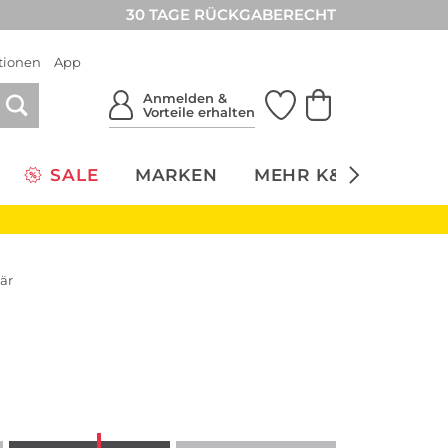
30 TAGE RÜCKGABERECHT
tionen
App
Anmelden &
Vorteile erhalten
SALE
MARKEN
MEHR K&Ö
NACH
är