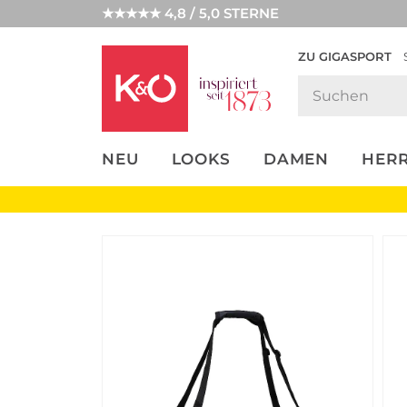
★★★★★ 4,8 / 5,0 STERNE
ZU GIGASPORT
FASHION-
UNSERE APP
CLICK &
CLICK &
TRENDS
COLLECT
RESERVE
NEU
LOOKS
DAMEN
HER