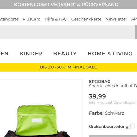
KOSTENLOSER VERSAND* & RÜCKVERSAND
Standorte
PlusCard
Hilfe & FAQ
Geschenkkarte
Newsletter
Ak
REN
KINDER
BEAUTY
HOME & LIVING
BIS ZU -50% IM FINAL SALE
ERGOBAG
Sporttasche UnaufhaltB
39,99
inkl. Mwst zzgl.
Versandkosten
Farbe:
Schwarz
Größenbeurteilung:
?